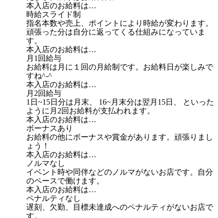
本入店のお給料は…
時給スライド制
指名本数や売上、ポイントにより時給が変わります。
頑張った分は自分に返ってくる仕組みになっていま
す。
本入店のお給料は…
月1回給与
お給料は月に１回の月給制です。お給料日が楽しみで
すね^-^
本入店のお給料は…
月2回給与
1日~15日分は月末、 16~月末分は翌月15日、 といった
ように月2回お給料が支払われます。
本入店のお給料は…
ボーナスあり
お給料の他にボーナスや賞金があります。頑張りまし
ょう！
本入店のお給料は…
ノルマなし
イベント時や同伴などのノルマがないお店です。自分
のペースで働けます。
本入店のお給料は…
ペナルティなし
遅刻、欠勤、目標未達成へのペナルティがないお店で
す。