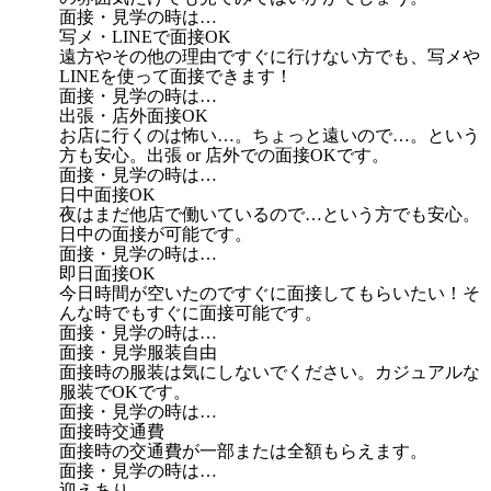
面接・見学の時は…
写メ・LINEで面接OK
遠方やその他の理由ですぐに行けない方でも、写メや
LINEを使って面接できます！
面接・見学の時は…
出張・店外面接OK
お店に行くのは怖い…。ちょっと遠いので…。という
方も安心。出張 or 店外での面接OKです。
面接・見学の時は…
日中面接OK
夜はまだ他店で働いているので…という方でも安心。
日中の面接が可能です。
面接・見学の時は…
即日面接OK
今日時間が空いたのですぐに面接してもらいたい！そ
んな時でもすぐに面接可能です。
面接・見学の時は…
面接・見学服装自由
面接時の服装は気にしないでください。カジュアルな
服装でOKです。
面接・見学の時は…
面接時交通費
面接時の交通費が一部または全額もらえます。
面接・見学の時は…
迎えあり