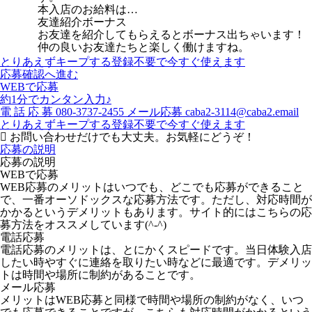
本入店のお給料は…
友達紹介ボーナス
お友達を紹介してもらえるとボーナス出ちゃいます！
仲の良いお友達たちと楽しく働けますね。
とりあえずキープする
登録不要で今すぐ使えます
応募確認へ進む
WEBで応募
約1分でカンタン入力♪
電
話
応
募
080-3737-2455
メール応募
caba2-3114@caba2.email
とりあえずキープする
登録不要で今すぐ使えます
お問い合わせだけでも大丈夫。お気軽にどうぞ！
応募の説明
応募の説明
WEBで応募
WEB応募のメリットはいつでも、どこでも応募ができること
で、一番オーソドックスな応募方法です。ただし、対応時間が
かかるというデメリットもあります。サイト的にはこちらの応
募方法をオススメしています(^-^)
電話応募
電話応募のメリットは、とにかくスピードです。当日体験入店
したい時やすぐに連絡を取りたい時などに最適です。デメリッ
トは時間や場所に制約があることです。
メール応募
メリットはWEB応募と同様で時間や場所の制約がなく、いつ