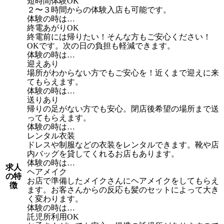
短時間体験OK
２〜３時間からの体験入店も可能です。
体験の時は…
終電あがりOK
終電前には帰りたい！そんな方もご安心ください！
OKです。次の日の負担も軽減できます。
体験の時は…
迎えあり
場所がわからない方でもご安心を！近くまで迎えに来
てもらえます。
体験の時は…
送りあり
帰りの足がない方でも安心。閉店後希望の場所まで送
ってもらえます。
体験の時は…
レンタル衣装
ドレスや制服などの衣装をレンタルできます。靴や店
内バッグを貸してくれるお店もあります。
体験の時は…
求人
ヘアメイク
の特
お店で準備したメイクさんにヘアメイクをしてもらえ
徴
ます。お客さんからの反応も髪のセットによって大き
く変わります。
体験の時は…
託児所利用OK