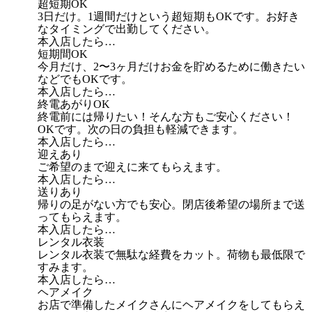
超短期OK
3日だけ。1週間だけという超短期もOKです。お好き
なタイミングで出勤してください。
本入店したら…
短期間OK
今月だけ、2〜3ヶ月だけお金を貯めるために働きたい
などでもOKです。
本入店したら…
終電あがりOK
終電前には帰りたい！そんな方もご安心ください！
OKです。次の日の負担も軽減できます。
本入店したら…
迎えあり
ご希望のまで迎えに来てもらえます。
本入店したら…
送りあり
帰りの足がない方でも安心。閉店後希望の場所まで送
ってもらえます。
本入店したら…
レンタル衣装
レンタル衣装で無駄な経費をカット。荷物も最低限で
すみます。
本入店したら…
ヘアメイク
お店で準備したメイクさんにヘアメイクをしてもらえ