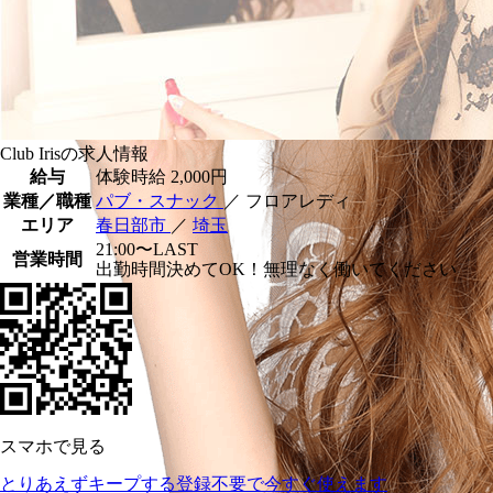
Club Irisの求人情報
給与
体験時給
2,000円
業種／職種
パブ・スナック
／ フロアレディ
エリア
春日部市
／
埼玉
21:00〜LAST
営業時間
出勤時間決めてOK！無理なく働いてください
スマホで見る
とりあえずキープする
登録不要で今すぐ使えます