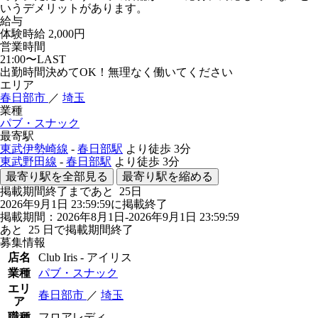
いうデメリットがあります。
給与
体験時給
2,000円
営業時間
21:00〜LAST
出勤時間決めてOK！無理なく働いてください
エリア
春日部市
／
埼玉
業種
パブ・スナック
最寄駅
東武伊勢崎線
-
春日部駅
より徒歩
3分
東武野田線
-
春日部駅
より徒歩
3分
最寄り駅を全部見る
最寄り駅を縮める
掲載期間終了まであと
25
日
2026年9月1日 23:59:59に掲載終了
掲載期間：2026年8月1日-2026年9月1日 23:59:59
あと
25
日で掲載期間終了
募集情報
店名
Club Iris - アイリス
業種
パブ・スナック
エリ
春日部市
／
埼玉
ア
職種
フロアレディ