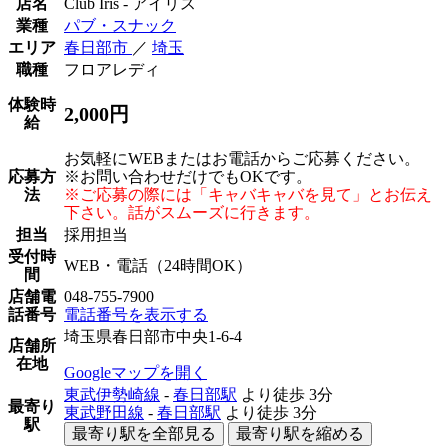
店名
Club Iris - アイリス
業種
パブ・スナック
エリア
春日部市
／
埼玉
職種
フロアレディ
体験時
2,000円
給
お気軽にWEBまたはお電話からご応募ください。
応募方
※お問い合わせだけでもOKです。
法
※ご応募の際には「キャバキャバを見て」とお伝え
下さい。話がスムーズに行きます。
担当
採用担当
受付時
WEB・電話（24時間OK）
間
店舗電
048-755-7900
話番号
電話番号を表示する
埼玉県春日部市中央1-6-4
店舗所
在地
Googleマップを開く
東武伊勢崎線
-
春日部駅
より徒歩
3分
最寄り
東武野田線
-
春日部駅
より徒歩
3分
駅
最寄り駅を全部見る
最寄り駅を縮める