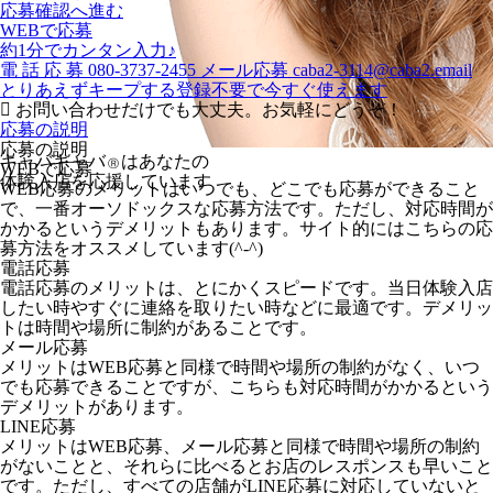
応募確認へ進む
WEBで応募
約1分でカンタン入力♪
電
話
応
募
080-3737-2455
メール応募
caba2-3114@caba2.email
とりあえずキープする
登録不要で今すぐ使えます
お問い合わせだけでも大丈夫。お気軽にどうぞ！
応募の説明
応募の説明
キャバキャバ
はあなたの
Ⓡ
WEBで応募
体験入店を応援しています
WEB応募のメリットはいつでも、どこでも応募ができること
で、一番オーソドックスな応募方法です。ただし、対応時間が
かかるというデメリットもあります。サイト的にはこちらの応
募方法をオススメしています(^-^)
電話応募
電話応募のメリットは、とにかくスピードです。当日体験入店
したい時やすぐに連絡を取りたい時などに最適です。デメリッ
トは時間や場所に制約があることです。
メール応募
メリットはWEB応募と同様で時間や場所の制約がなく、いつ
でも応募できることですが、こちらも対応時間がかかるという
デメリットがあります。
LINE応募
メリットはWEB応募、メール応募と同様で時間や場所の制約
がないことと、それらに比べるとお店のレスポンスも早いこと
です。ただし、すべての店舗がLINE応募に対応していないと