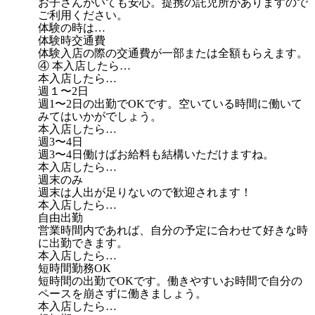
お子さんがいても安心。提携の託児所がありますので
ご利用ください。
体験の時は…
体験時交通費
体験入店の際の交通費が一部または全額もらえます。
④ 本入店したら…
本入店したら…
週１〜2日
週1〜2日の出勤でOKです。空いている時間に働いて
みてはいかがでしょう。
本入店したら…
週3〜4日
週3〜4日働けばお給料も結構いただけますね。
本入店したら…
週末のみ
週末は人出が足りないので歓迎されます！
本入店したら…
自由出勤
営業時間内であれば、自分の予定に合わせて好きな時
に出勤できます。
本入店したら…
短時間勤務OK
短時間の出勤でOKです。働きやすいお時間で自分の
ペースを崩さずに働きましょう。
本入店したら…