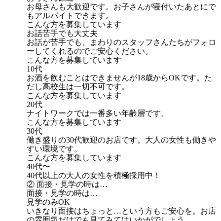
お母さんも大歓迎です。お子さんが寝付いたあとにで
もアルバイトできます。
こんな方を募集しています
お話苦手でも大丈夫
お話が苦手でも、まわりのスタッフさんたちがフォロ
ーしてくれるのでご安心ください。
こんな方を募集しています
10代
お酒を飲むことはできませんが18歳からOKです。た
だし高校生は一切不可です。
こんな方を募集しています
20代
ナイトワークでは一番多い年齢層です。
こんな方を募集しています
30代
働き盛りの30代歓迎のお店です。大人の女性も働きや
すい環境です。
こんな方を募集しています
40代〜
40代以上の大人の女性を積極採用中！
② 面接・見学の時は…
面接・見学の時は…
見学のみOK
いきなり面接はちょっと…という方もご安心を。お店
の雰囲気だけでも見てみてはいかがでしょう。