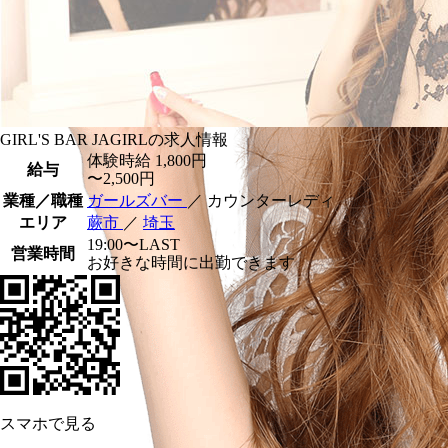
GIRL'S BAR JAGIRLの求人情報
体験時給
1,800円
給与
〜2,500円
業種／職種
ガールズバー
／ カウンターレディ
エリア
蕨市
／
埼玉
19:00〜LAST
営業時間
お好きな時間に出勤できます
スマホで見る