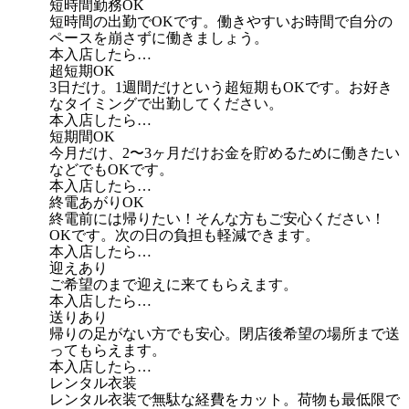
短時間勤務OK
短時間の出勤でOKです。働きやすいお時間で自分の
ペースを崩さずに働きましょう。
本入店したら…
超短期OK
3日だけ。1週間だけという超短期もOKです。お好き
なタイミングで出勤してください。
本入店したら…
短期間OK
今月だけ、2〜3ヶ月だけお金を貯めるために働きたい
などでもOKです。
本入店したら…
終電あがりOK
終電前には帰りたい！そんな方もご安心ください！
OKです。次の日の負担も軽減できます。
本入店したら…
迎えあり
ご希望のまで迎えに来てもらえます。
本入店したら…
送りあり
帰りの足がない方でも安心。閉店後希望の場所まで送
ってもらえます。
本入店したら…
レンタル衣装
レンタル衣装で無駄な経費をカット。荷物も最低限で