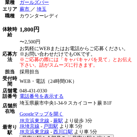
業種
ガールズバー
エリア
蕨市
／
埼玉
職種
カウンターレディ
1,800円
体験時
給
〜2,500円
お気軽にWEBまたはお電話からご応募ください。
応募方
※お問い合わせだけでもOKです。
法
※ご応募の際には「キャバキャバを見て」とお伝え
下さい。話がスムーズに行きます。
担当
採用担当
受付時
WEB・電話（24時間OK）
間
店舗電
048-431-0330
話番号
電話番号を表示する
埼玉県蕨市中央1-34-9 スカイコート蕨 B1F
店舗所
在地
Googleマップを開く
JR京浜東北線
-
蕨駅
より徒歩
3分
JR埼京線
-
戸田駅
より車
5分
最寄り
JR京浜東北線
-
西川口駅
より車
5分
駅