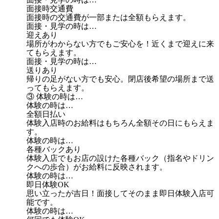
面接時交通費
面接時の交通費が一部または全額もらえます。
面接・見学の時は…
迎えあり
場所がわからない方でもご安心を！近くまで迎えに来
てもらえます。
面接・見学の時は…
送りあり
帰りの足がない方でも安心。閉店後希望の場所まで送
ってもらえます。
③ 体験の時は…
体験の時は…
全額日払い
体験入店時のお給料はもちろん全額その日にもらえま
す。
体験の時は…
各種バックあり
体験入店でもお店の設けた各種バック（指名やドリン
クへの歩合）がお給料に反映されます。
体験の時は…
即日体験OK
思い立ったが吉日！面接してそのまま即日体験入店可
能です。
体験の時は…