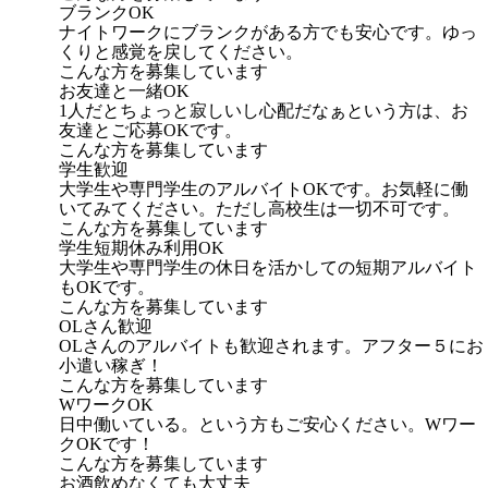
ブランクOK
ナイトワークにブランクがある方でも安心です。ゆっ
くりと感覚を戻してください。
こんな方を募集しています
お友達と一緒OK
1人だとちょっと寂しいし心配だなぁという方は、お
友達とご応募OKです。
こんな方を募集しています
学生歓迎
大学生や専門学生のアルバイトOKです。お気軽に働
いてみてください。ただし高校生は一切不可です。
こんな方を募集しています
学生短期休み利用OK
大学生や専門学生の休日を活かしての短期アルバイト
もOKです。
こんな方を募集しています
OLさん歓迎
OLさんのアルバイトも歓迎されます。アフター５にお
小遣い稼ぎ！
こんな方を募集しています
WワークOK
日中働いている。という方もご安心ください。Wワー
クOKです！
こんな方を募集しています
お酒飲めなくても大丈夫