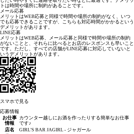
したい時やすぐに連絡を取りたい時などに最適です。デメリッ
トは時間や場所に制約があることです。
メール応募
メリットはWEB応募と同様で時間や場所の制約がなく、いつ
でも応募できることですが、こちらも対応時間がかかるという
デメリットがあります。
LINE応募
メリットはWEB応募、メール応募と同様で時間や場所の制約
がないことと、それらに比べるとお店のレスポンスも早いこと
です。ただし、すべての店舗がLINE応募に対応していないと
いうデメリットがあります。
スマホで見る
応募情報
お仕事
カウンター越しにお酒を作ったりする簡単なお仕事
情報
です♪
店名
GIRL'S BAR JAGIRL - ジャガール