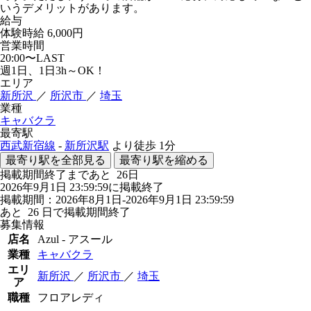
いうデメリットがあります。
給与
体験時給
6,000円
営業時間
20:00〜LAST
週1日、1日3h～OK！
エリア
新所沢
／
所沢市
／
埼玉
業種
キャバクラ
最寄駅
西武新宿線
-
新所沢駅
より徒歩
1分
最寄り駅を全部見る
最寄り駅を縮める
掲載期間終了まであと
26
日
2026年9月1日 23:59:59に掲載終了
掲載期間：2026年8月1日-2026年9月1日 23:59:59
あと
26
日で掲載期間終了
募集情報
店名
Azul - アスール
業種
キャバクラ
エリ
新所沢
／
所沢市
／
埼玉
ア
職種
フロアレディ