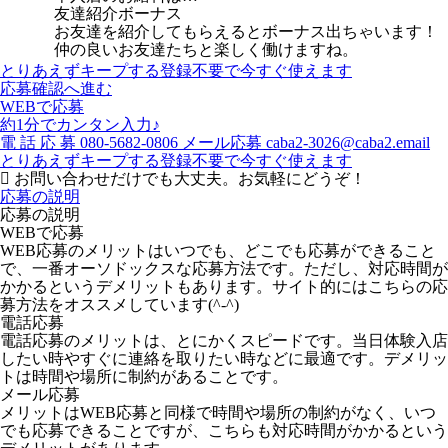
友達紹介ボーナス
お友達を紹介してもらえるとボーナス出ちゃいます！
仲の良いお友達たちと楽しく働けますね。
とりあえずキープする
登録不要で今すぐ使えます
応募確認へ進む
WEBで応募
約1分でカンタン入力♪
電
話
応
募
080-5682-0806
メール応募
caba2-3026@caba2.email
とりあえずキープする
登録不要で今すぐ使えます
お問い合わせだけでも大丈夫。お気軽にどうぞ！
応募の説明
応募の説明
WEBで応募
WEB応募のメリットはいつでも、どこでも応募ができること
で、一番オーソドックスな応募方法です。ただし、対応時間が
かかるというデメリットもあります。サイト的にはこちらの応
募方法をオススメしています(^-^)
電話応募
電話応募のメリットは、とにかくスピードです。当日体験入店
したい時やすぐに連絡を取りたい時などに最適です。デメリッ
トは時間や場所に制約があることです。
メール応募
メリットはWEB応募と同様で時間や場所の制約がなく、いつ
でも応募できることですが、こちらも対応時間がかかるという