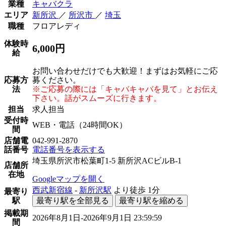
業種
キャバクラ
エリア
新所沢
／
所沢市
／
埼玉
職種
フロアレディ
体験時
6,000円
給
お問い合わせだけでも大歓迎！まずはお気軽にご応
応募方
募ください。
法
※ご応募の際には「キャバキャバを見て」とお伝え
下さい。話がスムーズに行きます。
担当
求人担当
受付時
WEB・電話（24時間OK）
間
店舗電
042-991-2870
話番号
電話番号を表示する
埼玉県所沢市松葉町1-5 新所沢ACビルB-1
店舗所
在地
Googleマップを開く
西武新宿線
-
新所沢駅
より徒歩
1分
最寄り
駅
最寄り駅を全部見る
最寄り駅を縮める
掲載期
2026年8月1日-2026年9月1日 23:59:59
間