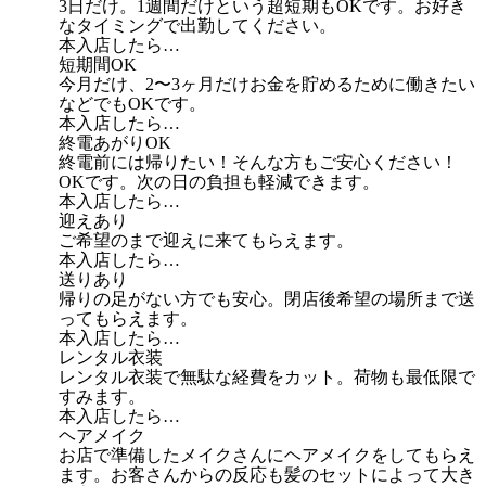
3日だけ。1週間だけという超短期もOKです。お好き
なタイミングで出勤してください。
本入店したら…
短期間OK
今月だけ、2〜3ヶ月だけお金を貯めるために働きたい
などでもOKです。
本入店したら…
終電あがりOK
終電前には帰りたい！そんな方もご安心ください！
OKです。次の日の負担も軽減できます。
本入店したら…
迎えあり
ご希望のまで迎えに来てもらえます。
本入店したら…
送りあり
帰りの足がない方でも安心。閉店後希望の場所まで送
ってもらえます。
本入店したら…
レンタル衣装
レンタル衣装で無駄な経費をカット。荷物も最低限で
すみます。
本入店したら…
ヘアメイク
お店で準備したメイクさんにヘアメイクをしてもらえ
ます。お客さんからの反応も髪のセットによって大き