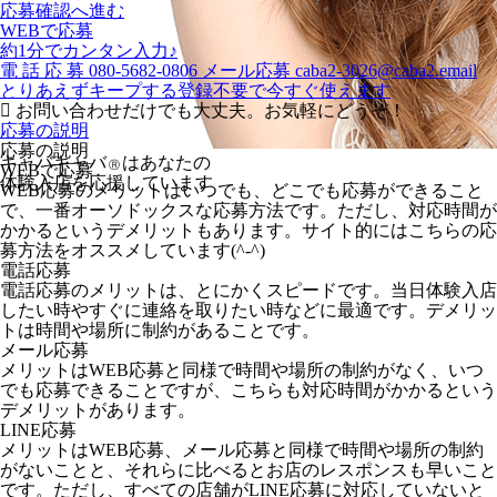
応募確認へ進む
WEBで応募
約1分でカンタン入力♪
電
話
応
募
080-5682-0806
メール応募
caba2-3026@caba2.email
とりあえずキープする
登録不要で今すぐ使えます
お問い合わせだけでも大丈夫。お気軽にどうぞ！
応募の説明
応募の説明
キャバキャバ
はあなたの
Ⓡ
WEBで応募
体験入店を応援しています
WEB応募のメリットはいつでも、どこでも応募ができること
で、一番オーソドックスな応募方法です。ただし、対応時間が
かかるというデメリットもあります。サイト的にはこちらの応
募方法をオススメしています(^-^)
電話応募
電話応募のメリットは、とにかくスピードです。当日体験入店
したい時やすぐに連絡を取りたい時などに最適です。デメリッ
トは時間や場所に制約があることです。
メール応募
メリットはWEB応募と同様で時間や場所の制約がなく、いつ
でも応募できることですが、こちらも対応時間がかかるという
デメリットがあります。
LINE応募
メリットはWEB応募、メール応募と同様で時間や場所の制約
がないことと、それらに比べるとお店のレスポンスも早いこと
です。ただし、すべての店舗がLINE応募に対応していないと