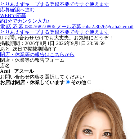
とりあえずキープする
登録不要で今すぐ使えます
応募確認へ進む
WEBで応募
約1分でカンタン入力♪
電
話
応
募
080-5682-0806
メール応募
caba2-3026@caba2.email
とりあえずキープする
登録不要で今すぐ使えます
お問い合わせだけでも大丈夫。お気軽にどうぞ！
掲載期間：2026年8月1日-2026年9月1日 23:59:59
あと
26
日で掲載期間終了
閉店・休業等の報告はこちらから
閉店・休業等の報告フォーム
店名
Azul - アスール
お問い合わせ内容を選択してください
お店は閉店・休業しています
その他