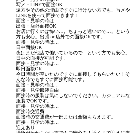
写メ・LINEで面接OK
遠方やその他の理由ですぐに行けない方でも、写メや
LINEを使って面接できます！
面接・見学の時は…
出張・店外面接OK
お店に行くのは怖い…。ちょっと遠いので…。という
方も安心。出張 or 店外での面接OKです。
面接・見学の時は…
日中面接OK
夜はまだ他店で働いているので…という方でも安心。
日中の面接が可能です。
面接・見学の時は…
即日面接OK
今日時間が空いたのですぐに面接してもらいたい！そ
んな時でもすぐに面接可能です。
面接・見学の時は…
面接・見学服装自由
面接時の服装は気にしないでください。カジュアルな
服装でOKです。
面接・見学の時は…
面接時交通費
面接時の交通費が一部または全額もらえます。
面接・見学の時は…
迎えあり
場所がわからない方でもご安心を！近くまで迎えに来