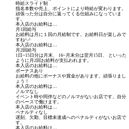
時給スライド制
指名本数や売上、ポイントにより時給が変わります。
頑張った分は自分に返ってくる仕組みになっていま
す。
本入店のお給料は…
月1回給与
お給料は月に１回の月給制です。お給料日が楽しみで
すね^-^
本入店のお給料は…
月2回給与
1日~15日分は月末、 16~月末分は翌月15日、 といった
ように月2回お給料が支払われます。
本入店のお給料は…
ボーナスあり
お給料の他にボーナスや賞金があります。頑張りまし
ょう！
本入店のお給料は…
ノルマなし
イベント時や同伴などのノルマがないお店です。自分
のペースで働けます。
本入店のお給料は…
ペナルティなし
遅刻、欠勤、目標未達成へのペナルティがないお店で
す。
本入店のお給料は…