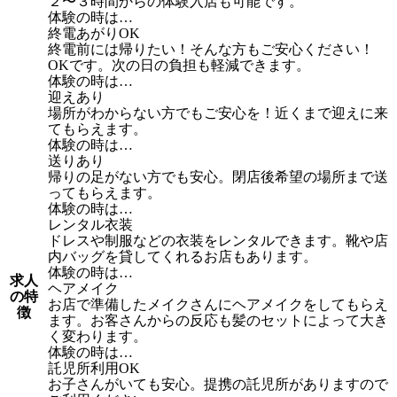
２〜３時間からの体験入店も可能です。
体験の時は…
終電あがりOK
終電前には帰りたい！そんな方もご安心ください！
OKです。次の日の負担も軽減できます。
体験の時は…
迎えあり
場所がわからない方でもご安心を！近くまで迎えに来
てもらえます。
体験の時は…
送りあり
帰りの足がない方でも安心。閉店後希望の場所まで送
ってもらえます。
体験の時は…
レンタル衣装
ドレスや制服などの衣装をレンタルできます。靴や店
内バッグを貸してくれるお店もあります。
体験の時は…
求人
ヘアメイク
の特
お店で準備したメイクさんにヘアメイクをしてもらえ
徴
ます。お客さんからの反応も髪のセットによって大き
く変わります。
体験の時は…
託児所利用OK
お子さんがいても安心。提携の託児所がありますので