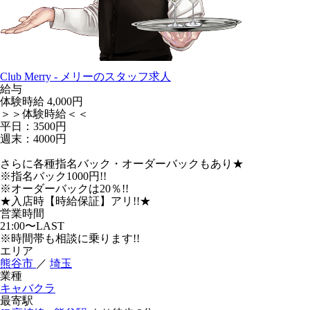
Club Merry - メリーのスタッフ求人
給与
体験時給
4,000円
＞＞体験時給＜＜
平日：3500円
週末：4000円
さらに各種指名バック・オーダーバックもあり★
※指名バック1000円!!
※オーダーバックは20％!!
★入店時【時給保証】アリ!!★
営業時間
21:00〜LAST
※時間帯も相談に乗ります!!
エリア
熊谷市
／
埼玉
業種
キャバクラ
最寄駅