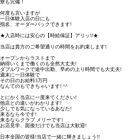
寮も完備！
何度も言いますが
一日体験入店の日にも
指名、オーダーバックできます!
★入店時には安心の【時給保証】アリッ!!★
当店は貴方のご希望通りの時間をお約束します!
オープンからラストまで
納得いくまで働くのも全然大丈夫!
ダブルワークで途中出勤、早めの上り時間でも大丈夫!
週末に一日体験で
その日のお給料3万円
なんてのもできちゃいます! ^^
とにかく当店に一度来てください!
他店との違いがわかります!
少しでも気になっているあなた!
来るなら今です!
来るならクラブ メリーです!
お店見学、面接だけでも当店は大歓迎!
日本全国の皆様!当店で一緒に輝きましょう!!