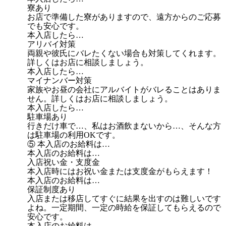
寮あり
お店で準備した寮がありますので、遠方からのご応募
でも安心です。
本入店したら…
アリバイ対策
両親や彼氏にバレたくない場合も対策してくれます。
詳しくはお店に相談しましょう。
本入店したら…
マイナンバー対策
家族やお昼の会社にアルバイトがバレることはありま
せん。詳しくはお店に相談しましょう。
本入店したら…
駐車場あり
行きだけ車で…、私はお酒飲まないから…、そんな方
は駐車場の利用OKです。
⑤ 本入店のお給料は…
本入店のお給料は…
入店祝い金・支度金
本入店時にはお祝い金または支度金がもらえます！
本入店のお給料は…
保証制度あり
入店または移店してすぐに結果を出すのは難しいです
よね。一定期間、一定の時給を保証してもらえるので
安心です。
本入店のお給料は…