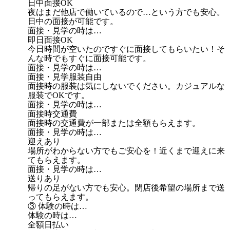
日中面接OK
夜はまだ他店で働いているので…という方でも安心。
日中の面接が可能です。
面接・見学の時は…
即日面接OK
今日時間が空いたのですぐに面接してもらいたい！そ
んな時でもすぐに面接可能です。
面接・見学の時は…
面接・見学服装自由
面接時の服装は気にしないでください。カジュアルな
服装でOKです。
面接・見学の時は…
面接時交通費
面接時の交通費が一部または全額もらえます。
面接・見学の時は…
迎えあり
場所がわからない方でもご安心を！近くまで迎えに来
てもらえます。
面接・見学の時は…
送りあり
帰りの足がない方でも安心。閉店後希望の場所まで送
ってもらえます。
③ 体験の時は…
体験の時は…
全額日払い