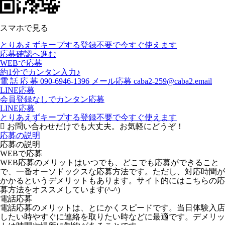
スマホで見る
とりあえずキープする
登録不要で今すぐ使えます
応募確認へ進む
WEBで応募
約1分でカンタン入力♪
電
話
応
募
090-6946-1396
メール応募
caba2-259@caba2.email
LINE応募
会員登録なしでカンタン応募
LINE応募
とりあえずキープする
登録不要で今すぐ使えます
お問い合わせだけでも大丈夫。お気軽にどうぞ！
応募の説明
応募の説明
WEBで応募
WEB応募のメリットはいつでも、どこでも応募ができること
で、一番オーソドックスな応募方法です。ただし、対応時間が
かかるというデメリットもあります。サイト的にはこちらの応
募方法をオススメしています(^-^)
電話応募
電話応募のメリットは、とにかくスピードです。当日体験入店
したい時やすぐに連絡を取りたい時などに最適です。デメリッ