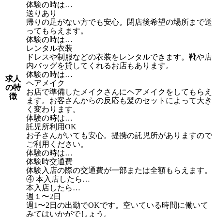
体験の時は…
送りあり
帰りの足がない方でも安心。閉店後希望の場所まで送
ってもらえます。
体験の時は…
レンタル衣装
ドレスや制服などの衣装をレンタルできます。靴や店
内バッグを貸してくれるお店もあります。
体験の時は…
求人
ヘアメイク
の特
お店で準備したメイクさんにヘアメイクをしてもらえ
徴
ます。お客さんからの反応も髪のセットによって大き
く変わります。
体験の時は…
託児所利用OK
お子さんがいても安心。提携の託児所がありますので
ご利用ください。
体験の時は…
体験時交通費
体験入店の際の交通費が一部または全額もらえます。
④ 本入店したら…
本入店したら…
週１〜2日
週1〜2日の出勤でOKです。空いている時間に働いて
みてはいかがでしょう。