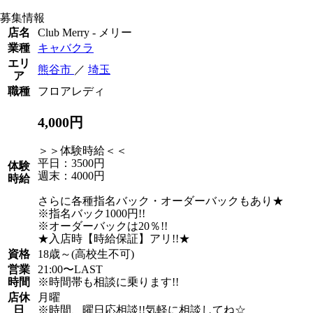
募集情報
店名
Club Merry - メリー
業種
キャバクラ
エリ
熊谷市
／
埼玉
ア
職種
フロアレディ
4,000円
＞＞体験時給＜＜
平日：3500円
体験
週末：4000円
時給
さらに各種指名バック・オーダーバックもあり★
※指名バック1000円!!
※オーダーバックは20％!!
★入店時【時給保証】アリ!!★
資格
18歳～(高校生不可)
営業
21:00〜LAST
時間
※時間帯も相談に乗ります!!
店休
月曜
日
※時間、曜日応相談!!気軽に相談してね☆