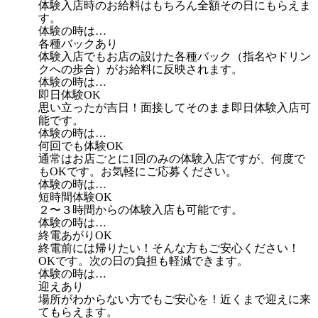
体験入店時のお給料はもちろん全額その日にもらえま
す。
体験の時は…
各種バックあり
体験入店でもお店の設けた各種バック（指名やドリン
クへの歩合）がお給料に反映されます。
体験の時は…
即日体験OK
思い立ったが吉日！面接してそのまま即日体験入店可
能です。
体験の時は…
何回でも体験OK
通常はお店ごとに1回のみの体験入店ですが、何度で
もOKです。お気軽にご応募ください。
体験の時は…
短時間体験OK
２〜３時間からの体験入店も可能です。
体験の時は…
終電あがりOK
終電前には帰りたい！そんな方もご安心ください！
OKです。次の日の負担も軽減できます。
体験の時は…
迎えあり
場所がわからない方でもご安心を！近くまで迎えに来
てもらえます。