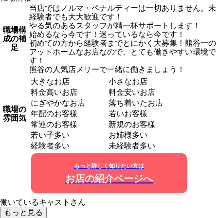
当店ではノルマ・ペナルティーは一切ありません。未
経験者でも大大歓迎です！
やる気のあるスタッフが精一杯サポートします！
職場構
始めるなら今です！迷っているなら今です！
成の補
初めての方から経験者までとにかく大募集！熊谷一の
足
アットホームなお店なので、とても働きやすい環境で
す！
熊谷の人気店メリーで一緒に働きましょう！
大きなお店
小さなお店
料金高いお店
料金安いお店
にぎやかなお店
落ち着いたお店
職場の
年配のお客様
若いお客様
雰囲気
常連のお客様
新規のお客様
若い子多い
お姉様多い
経験者多い
未経験者多い
もっと詳しく知りたい方は
お店の紹介ページへ
働いているキャストさん
もっと見る