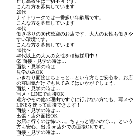
だし高校生は一切不可です。
こんな方を募集しています
20代
ナイトワークでは一番多い年齢層です。
こんな方を募集しています
30代
働き盛りの30代歓迎のお店です。大人の女性も働きや
すい環境です。
こんな方を募集しています
40代〜
40代以上の大人の女性を積極採用中！
② 面接・見学の時は…
面接・見学の時は…
見学のみOK
いきなり面接はちょっと…という方もご安心を。お店
の雰囲気だけでも見てみてはいかがでしょう。
面接・見学の時は…
写メ・LINEで面接OK
遠方やその他の理由ですぐに行けない方でも、写メや
LINEを使って面接できます！
面接・見学の時は…
出張・店外面接OK
お店に行くのは怖い…。ちょっと遠いので…。という
方も安心。出張 or 店外での面接OKです。
面接・見学の時は…