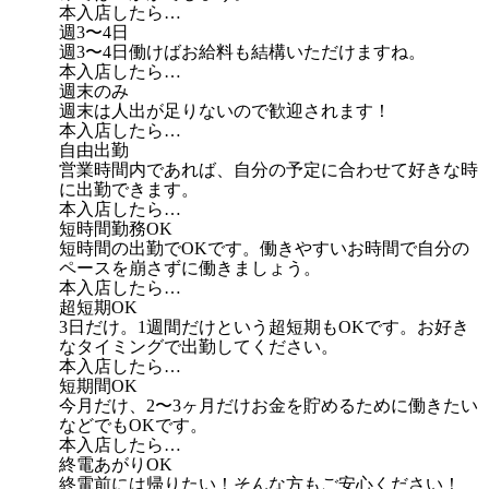
本入店したら…
週3〜4日
週3〜4日働けばお給料も結構いただけますね。
本入店したら…
週末のみ
週末は人出が足りないので歓迎されます！
本入店したら…
自由出勤
営業時間内であれば、自分の予定に合わせて好きな時
に出勤できます。
本入店したら…
短時間勤務OK
短時間の出勤でOKです。働きやすいお時間で自分の
ペースを崩さずに働きましょう。
本入店したら…
超短期OK
3日だけ。1週間だけという超短期もOKです。お好き
なタイミングで出勤してください。
本入店したら…
短期間OK
今月だけ、2〜3ヶ月だけお金を貯めるために働きたい
などでもOKです。
本入店したら…
終電あがりOK
終電前には帰りたい！そんな方もご安心ください！