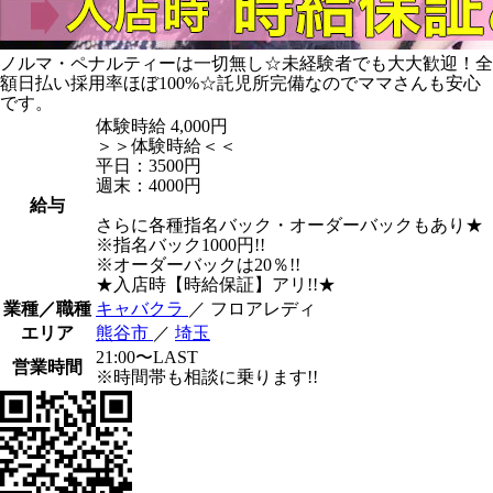
ノルマ・ペナルティーは一切無し☆未経験者でも大大歓迎！全
額日払い採用率ほぼ100%☆託児所完備なのでママさんも安心
です。
体験時給
4,000円
＞＞体験時給＜＜
平日：3500円
週末：4000円
給与
さらに各種指名バック・オーダーバックもあり★
※指名バック1000円!!
※オーダーバックは20％!!
★入店時【時給保証】アリ!!★
業種／職種
キャバクラ
／ フロアレディ
エリア
熊谷市
／
埼玉
21:00〜LAST
営業時間
※時間帯も相談に乗ります!!