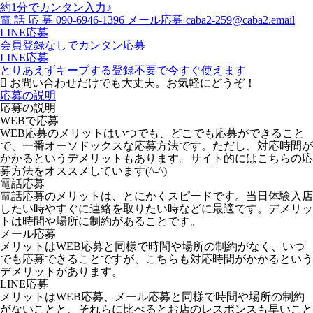
約1分でカンタン入力♪
電
話
応
募
090-6946-1396
メール応募
caba2-259@caba2.email
LINE応募
会員登録なしでカンタン応募
LINE応募
とりあえずキープする
登録不要で今すぐ使えます
お問い合わせだけでも大丈夫。お気軽にどうぞ！
応募の説明
応募の説明
WEBで応募
WEB応募のメリットはいつでも、どこでも応募ができること
で、一番オーソドックスな応募方法です。ただし、対応時間が
かかるというデメリットもあります。サイト的にはこちらの応
募方法をオススメしています(^-^)
電話応募
電話応募のメリットは、とにかくスピードです。当日体験入店
したい時やすぐに連絡を取りたい時などに最適です。デメリッ
トは時間や場所に制約があることです。
メール応募
メリットはWEB応募と同様で時間や場所の制約がなく、いつ
でも応募できることですが、こちらも対応時間がかかるという
デメリットがあります。
LINE応募
メリットはWEB応募、メール応募と同様で時間や場所の制約
がないことと、それらに比べるとお店のレスポンスも早いこと