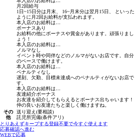
本入店のお給料は…
月2回給与
1日~15日分は月末、 16~月末分は翌月15日、 といった
ように月2回お給料が支払われます。
本入店のお給料は…
ボーナスあり
お給料の他にボーナスや賞金があります。頑張りまし
ょう！
本入店のお給料は…
ノルマなし
イベント時や同伴などのノルマがないお店です。自分
のペースで働けます。
本入店のお給料は…
ペナルティなし
遅刻、欠勤、目標未達成へのペナルティがないお店で
す。
本入店のお給料は…
友達紹介ボーナス
お友達を紹介してもらえるとボーナス出ちゃいます！
仲の良いお友達たちと楽しく働けますね。
その
送り迎え(要相談)
他
託児所完備(条件アリ)
とりあえずキープする
登録不要で今すぐ使えます
応募確認へ進む
WEBで応募