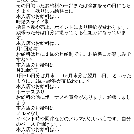
日払いOK
その日働いたお給料の一部または全額をその日にもら
えます。残りはお給料日に！
本入店のお給料は…
時給スライド制
指名本数や売上、ポイントにより時給が変わります。
頑張った分は自分に返ってくる仕組みになっていま
す。
本入店のお給料は…
月1回給与
お給料は月に１回の月給制です。お給料日が楽しみで
すね^-^
本入店のお給料は…
月2回給与
1日~15日分は月末、 16~月末分は翌月15日、 といった
ように月2回お給料が支払われます。
本入店のお給料は…
ボーナスあり
お給料の他にボーナスや賞金があります。頑張りまし
ょう！
本入店のお給料は…
ノルマなし
イベント時や同伴などのノルマがないお店です。自分
のペースで働けます。
本入店のお給料は…