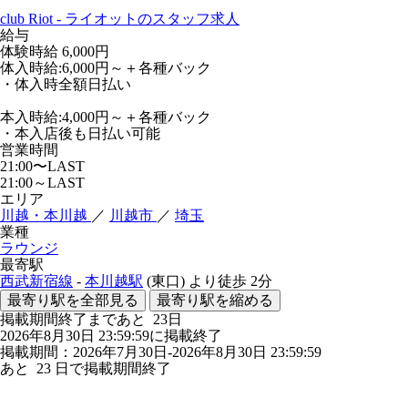
club Riot - ライオットのスタッフ求人
給与
体験時給
6,000円
体入時給:6,000円～＋各種バック
・体入時全額日払い
本入時給:4,000円～＋各種バック
・本入店後も日払い可能
営業時間
21:00〜LAST
21:00～LAST
エリア
川越・本川越
／
川越市
／
埼玉
業種
ラウンジ
最寄駅
西武新宿線
-
本川越駅
(東口)
より徒歩
2分
最寄り駅を全部見る
最寄り駅を縮める
掲載期間終了まであと
23
日
2026年8月30日 23:59:59に掲載終了
掲載期間：2026年7月30日-2026年8月30日 23:59:59
あと
23
日で掲載期間終了