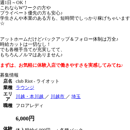
週1日～OK！
これならWワークの方や
プライベート優先の方も安心♪
学生さんや本業のある方も、短時間でしっかり稼げちゃいます
☆
アットホームだけどバックアップ＆フォロー体制は万全♪
時給カットは一切なし！
でも各種手当てが充実してて、
もちろんノルマはありません♪
まずは、お気軽に体験入店で働きやすさを実感してみてね♪
募集情報
店名
club Riot - ライオット
業種
ラウンジ
エリ
川越・本川越
／
川越市
／
埼玉
ア
職種
フロアレディ
6,000円
体験