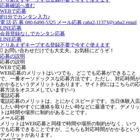
応募確認へ進む
WEBで応募
約1分でカンタン入力♪
電
話
応
募
080-6490-5325
メール応募
caba2-11373@caba2.email
LINE応募
会員登録なしでカンタン応募
LINE応募
とりあえずキープする
登録不要で今すぐ使えます
お問い合わせだけでも大丈夫。お気軽にどうぞ！
応募の説明
応募の説明
WEBで応募
WEB応募のメリットはいつでも、どこでも応募ができること
で、一番オーソドックスな応募方法です。ただし、対応時間が
かかるというデメリットもあります。サイト的にはこちらの応
募方法をオススメしています(^-^)
電話応募
電話応募のメリットは、とにかくスピードです。当日体験入店
したい時やすぐに連絡を取りたい時などに最適です。デメリッ
トは時間や場所に制約があることです。
メール応募
メリットはWEB応募と同様で時間や場所の制約がなく、いつ
でも応募できることですが、こちらも対応時間がかかるという
デメリットがあります。