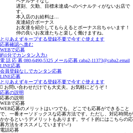
ペナルティなし
遅刻、欠勤、目標未達成へのペナルティがないお店で
す。
本入店のお給料は…
友達紹介ボーナス
お友達を紹介してもらえるとボーナス出ちゃいます！
仲の良いお友達たちと楽しく働けますね。
とりあえずキープする
登録不要で今すぐ使えます
応募確認へ進む
WEBで応募
約1分でカンタン入力♪
電
話
応
募
080-6490-5325
メール応募
caba2-11373@caba2.email
LINE応募
会員登録なしでカンタン応募
LINE応募
とりあえずキープする
登録不要で今すぐ使えます
お問い合わせだけでも大丈夫。お気軽にどうぞ！
応募の説明
応募の説明
WEBで応募
WEB応募のメリットはいつでも、どこでも応募ができること
で、一番オーソドックスな応募方法です。ただし、対応時間が
かかるというデメリットもあります。サイト的にはこちらの応
募方法をオススメしています(^-^)
電話応募