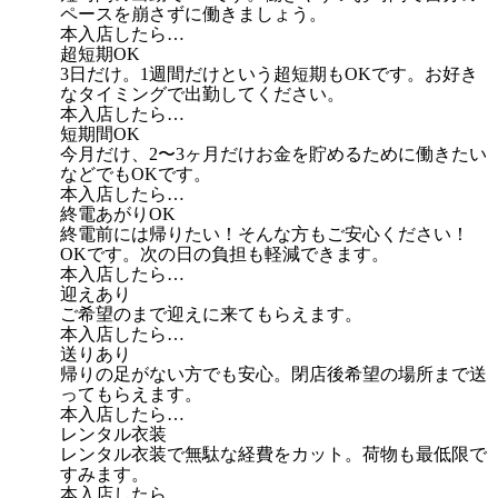
ペースを崩さずに働きましょう。
本入店したら…
超短期OK
3日だけ。1週間だけという超短期もOKです。お好き
なタイミングで出勤してください。
本入店したら…
短期間OK
今月だけ、2〜3ヶ月だけお金を貯めるために働きたい
などでもOKです。
本入店したら…
終電あがりOK
終電前には帰りたい！そんな方もご安心ください！
OKです。次の日の負担も軽減できます。
本入店したら…
迎えあり
ご希望のまで迎えに来てもらえます。
本入店したら…
送りあり
帰りの足がない方でも安心。閉店後希望の場所まで送
ってもらえます。
本入店したら…
レンタル衣装
レンタル衣装で無駄な経費をカット。荷物も最低限で
すみます。
本入店したら…