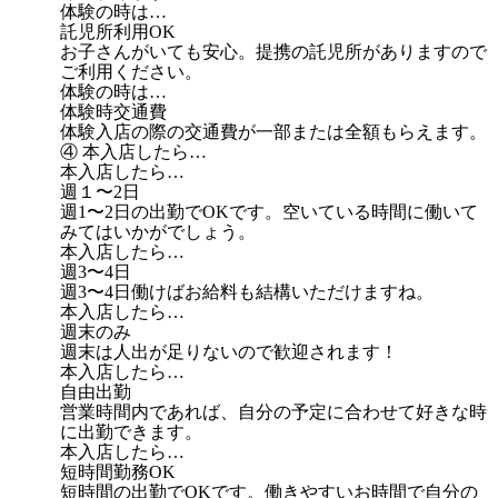
体験の時は…
託児所利用OK
お子さんがいても安心。提携の託児所がありますので
ご利用ください。
体験の時は…
体験時交通費
体験入店の際の交通費が一部または全額もらえます。
④ 本入店したら…
本入店したら…
週１〜2日
週1〜2日の出勤でOKです。空いている時間に働いて
みてはいかがでしょう。
本入店したら…
週3〜4日
週3〜4日働けばお給料も結構いただけますね。
本入店したら…
週末のみ
週末は人出が足りないので歓迎されます！
本入店したら…
自由出勤
営業時間内であれば、自分の予定に合わせて好きな時
に出勤できます。
本入店したら…
短時間勤務OK
短時間の出勤でOKです。働きやすいお時間で自分の