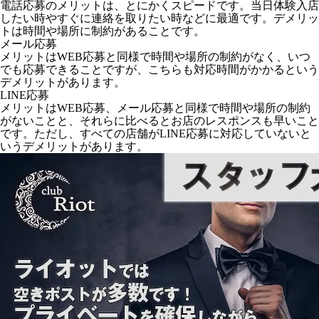
電話応募のメリットは、とにかくスピードです。当日体験入店
したい時やすぐに連絡を取りたい時などに最適です。デメリッ
トは時間や場所に制約があることです。
メール応募
メリットはWEB応募と同様で時間や場所の制約がなく、いつ
でも応募できることですが、こちらも対応時間がかかるという
デメリットがあります。
LINE応募
メリットはWEB応募、メール応募と同様で時間や場所の制約
がないことと、それらに比べるとお店のレスポンスも早いこと
です。ただし、すべての店舗がLINE応募に対応していないと
いうデメリットがあります。