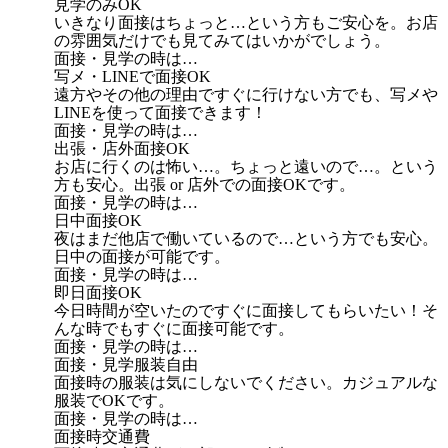
見学のみOK
いきなり面接はちょっと…という方もご安心を。お店
の雰囲気だけでも見てみてはいかがでしょう。
面接・見学の時は…
写メ・LINEで面接OK
遠方やその他の理由ですぐに行けない方でも、写メや
LINEを使って面接できます！
面接・見学の時は…
出張・店外面接OK
お店に行くのは怖い…。ちょっと遠いので…。という
方も安心。出張 or 店外での面接OKです。
面接・見学の時は…
日中面接OK
夜はまだ他店で働いているので…という方でも安心。
日中の面接が可能です。
面接・見学の時は…
即日面接OK
今日時間が空いたのですぐに面接してもらいたい！そ
んな時でもすぐに面接可能です。
面接・見学の時は…
面接・見学服装自由
面接時の服装は気にしないでください。カジュアルな
服装でOKです。
面接・見学の時は…
面接時交通費