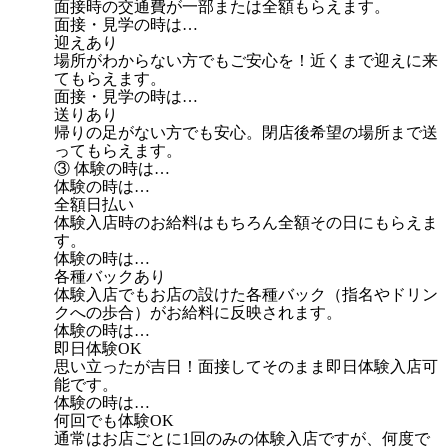
面接時の交通費が一部または全額もらえます。
面接・見学の時は…
迎えあり
場所がわからない方でもご安心を！近くまで迎えに来
てもらえます。
面接・見学の時は…
送りあり
帰りの足がない方でも安心。閉店後希望の場所まで送
ってもらえます。
③ 体験の時は…
体験の時は…
全額日払い
体験入店時のお給料はもちろん全額その日にもらえま
す。
体験の時は…
各種バックあり
体験入店でもお店の設けた各種バック（指名やドリン
クへの歩合）がお給料に反映されます。
体験の時は…
即日体験OK
思い立ったが吉日！面接してそのまま即日体験入店可
能です。
体験の時は…
何回でも体験OK
通常はお店ごとに1回のみの体験入店ですが、何度で