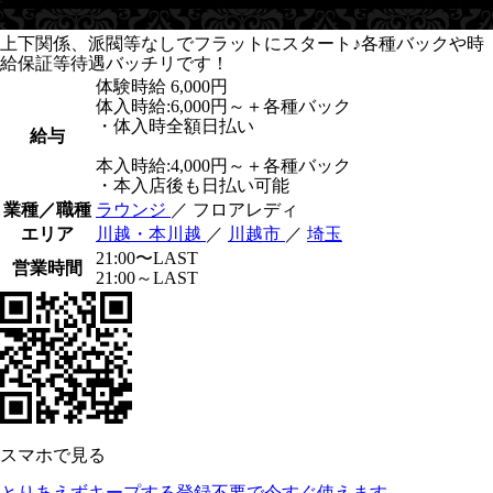
上下関係、派閥等なしでフラットにスタート♪各種バックや時
給保証等待遇バッチリです！
体験時給
6,000円
体入時給:6,000円～＋各種バック
・体入時全額日払い
給与
本入時給:4,000円～＋各種バック
・本入店後も日払い可能
業種／職種
ラウンジ
／ フロアレディ
エリア
川越・本川越
／
川越市
／
埼玉
21:00〜LAST
営業時間
21:00～LAST
スマホで見る
とりあえずキープする
登録不要で今すぐ使えます