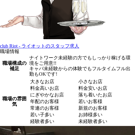
club Riot - ライオットのスタッフ求人
職場情報
ナイトワーク未経験の方でもしっかり稼げる環
職場構成の
境をご用意!!
補足
キャバ未経験からの体験でもフルタイムフル出
勤もOKです!
大きなお店
小さなお店
料金高いお店
料金安いお店
にぎやかなお店
落ち着いたお店
職場の雰囲
年配のお客様
若いお客様
気
常連のお客様
新規のお客様
若い子多い
お姉様多い
経験者多い
未経験者多い