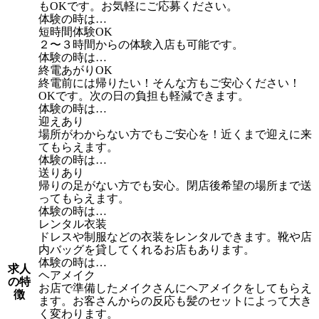
もOKです。お気軽にご応募ください。
体験の時は…
短時間体験OK
２〜３時間からの体験入店も可能です。
体験の時は…
終電あがりOK
終電前には帰りたい！そんな方もご安心ください！
OKです。次の日の負担も軽減できます。
体験の時は…
迎えあり
場所がわからない方でもご安心を！近くまで迎えに来
てもらえます。
体験の時は…
送りあり
帰りの足がない方でも安心。閉店後希望の場所まで送
ってもらえます。
体験の時は…
レンタル衣装
ドレスや制服などの衣装をレンタルできます。靴や店
内バッグを貸してくれるお店もあります。
体験の時は…
求人
ヘアメイク
の特
お店で準備したメイクさんにヘアメイクをしてもらえ
徴
ます。お客さんからの反応も髪のセットによって大き
く変わります。