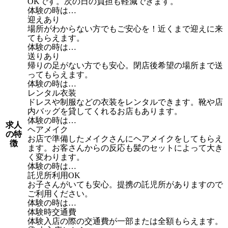
OKです。次の日の負担も軽減できます。
体験の時は…
迎えあり
場所がわからない方でもご安心を！近くまで迎えに来
てもらえます。
体験の時は…
送りあり
帰りの足がない方でも安心。閉店後希望の場所まで送
ってもらえます。
体験の時は…
レンタル衣装
ドレスや制服などの衣装をレンタルできます。靴や店
内バッグを貸してくれるお店もあります。
体験の時は…
求人
ヘアメイク
の特
お店で準備したメイクさんにヘアメイクをしてもらえ
徴
ます。お客さんからの反応も髪のセットによって大き
く変わります。
体験の時は…
託児所利用OK
お子さんがいても安心。提携の託児所がありますので
ご利用ください。
体験の時は…
体験時交通費
体験入店の際の交通費が一部または全額もらえます。