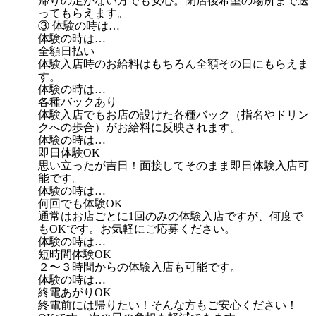
帰りの足がない方でも安心。閉店後希望の場所まで送
ってもらえます。
③ 体験の時は…
体験の時は…
全額日払い
体験入店時のお給料はもちろん全額その日にもらえま
す。
体験の時は…
各種バックあり
体験入店でもお店の設けた各種バック（指名やドリン
クへの歩合）がお給料に反映されます。
体験の時は…
即日体験OK
思い立ったが吉日！面接してそのまま即日体験入店可
能です。
体験の時は…
何回でも体験OK
通常はお店ごとに1回のみの体験入店ですが、何度で
もOKです。お気軽にご応募ください。
体験の時は…
短時間体験OK
２〜３時間からの体験入店も可能です。
体験の時は…
終電あがりOK
終電前には帰りたい！そんな方もご安心ください！