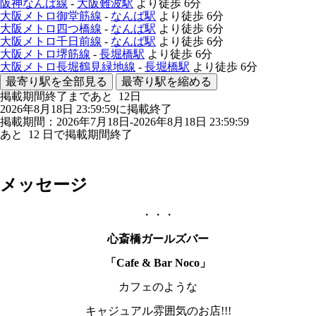
阪神なんば線
-
大阪難波駅
より徒歩
6分
大阪メトロ御堂筋線
-
なんば駅
より徒歩
6分
大阪メトロ四つ橋線
-
なんば駅
より徒歩
6分
大阪メトロ千日前線
-
なんば駅
より徒歩
6分
大阪メトロ堺筋線
-
長堀橋駅
より徒歩
6分
大阪メトロ長堀鶴見緑地線
-
長堀橋駅
より徒歩
6分
最寄り駅を全部見る
最寄り駅を縮める
掲載期間終了まであと
12
日
2026年8月18日 23:59:59に掲載終了
掲載期間：2026年7月18日-2026年8月18日 23:59:59
あと
12
日で掲載期間終了
メッセージ
・・・
心斎橋ガールズバー
「Cafe & Bar Noco」
カフェのような
キャジュアル雰囲気のお店!!!