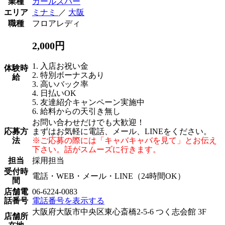
業種
ガールズバー
エリア
ミナミ
／
大阪
職種
フロアレディ
2,000円
1. 入店お祝い金
体験時
2. 特別ボーナスあり
給
3. 高いバック率
4. 日払いOK
5. 友達紹介キャンペーン実施中
6. 給料からの天引き無し
お問い合わせだけでも大歓迎！
応募方
まずはお気軽に電話、メール、LINEをください。
法
※ご応募の際には「キャバキャバを見て」とお伝え
下さい。話がスムーズに行きます。
担当
採用担当
受付時
電話・WEB・メール・LINE（24時間OK）
間
店舗電
06-6224-0083
話番号
電話番号を表示する
大阪府大阪市中央区東心斎橋2-5-6 つく志会館 3F
店舗所