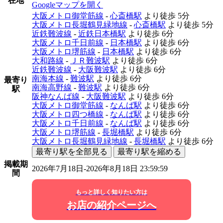
在地
Googleマップを開く
大阪メトロ御堂筋線
-
心斎橋駅
より徒歩
5分
大阪メトロ長堀鶴見緑地線
-
心斎橋駅
より徒歩
5分
近鉄難波線
-
近鉄日本橋駅
より徒歩
6分
大阪メトロ千日前線
-
日本橋駅
より徒歩
6分
大阪メトロ堺筋線
-
日本橋駅
より徒歩
6分
大和路線
-
ＪＲ難波駅
より徒歩
6分
近鉄難波線
-
大阪難波駅
より徒歩
6分
南海本線
-
難波駅
より徒歩
6分
最寄り
南海高野線
-
難波駅
より徒歩
6分
駅
阪神なんば線
-
大阪難波駅
より徒歩
6分
大阪メトロ御堂筋線
-
なんば駅
より徒歩
6分
大阪メトロ四つ橋線
-
なんば駅
より徒歩
6分
大阪メトロ千日前線
-
なんば駅
より徒歩
6分
大阪メトロ堺筋線
-
長堀橋駅
より徒歩
6分
大阪メトロ長堀鶴見緑地線
-
長堀橋駅
より徒歩
6分
最寄り駅を全部見る
最寄り駅を縮める
掲載期
2026年7月18日-2026年8月18日 23:59:59
間
もっと詳しく知りたい方は
お店の紹介ページへ