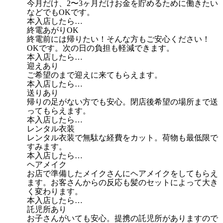
今月だけ、2〜3ヶ月だけお金を貯めるために働きたい
などでもOKです。
本入店したら…
終電あがりOK
終電前には帰りたい！そんな方もご安心ください！
OKです。次の日の負担も軽減できます。
本入店したら…
迎えあり
ご希望のまで迎えに来てもらえます。
本入店したら…
送りあり
帰りの足がない方でも安心。閉店後希望の場所まで送
ってもらえます。
本入店したら…
レンタル衣装
レンタル衣装で無駄な経費をカット。荷物も最低限で
すみます。
本入店したら…
ヘアメイク
お店で準備したメイクさんにヘアメイクをしてもらえ
ます。お客さんからの反応も髪のセットによって大き
く変わります。
本入店したら…
託児所あり
お子さんがいても安心。提携の託児所がありますので