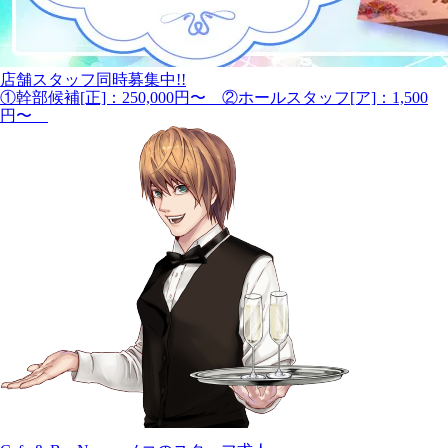
店舗スタッフ同時募集中!!
①幹部候補[正]：250,000円〜 ②ホールスタッフ[ア]：1,500
円〜