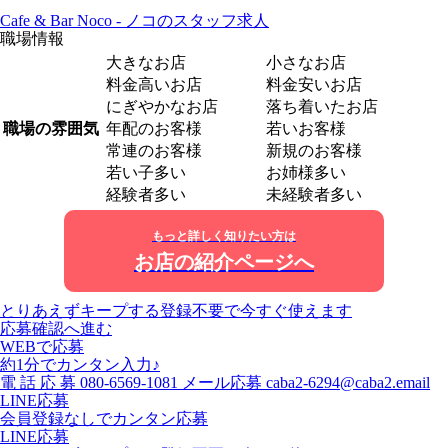
Cafe & Bar Noco - ノコのスタッフ求人
職場情報
大きなお店
小さなお店
料金高いお店
料金安いお店
にぎやかなお店
落ち着いたお店
職場の雰囲気
年配のお客様
若いお客様
常連のお客様
新規のお客様
若い子多い
お姉様多い
経験者多い
未経験者多い
もっと詳しく知りたい方は
お店の紹介ページへ
とりあえずキープする
登録不要で今すぐ使えます
応募確認へ進む
WEBで応募
約1分でカンタン入力♪
電
話
応
募
080-6569-1081
メール応募
caba2-6294@caba2.email
LINE応募
会員登録なしでカンタン応募
LINE応募