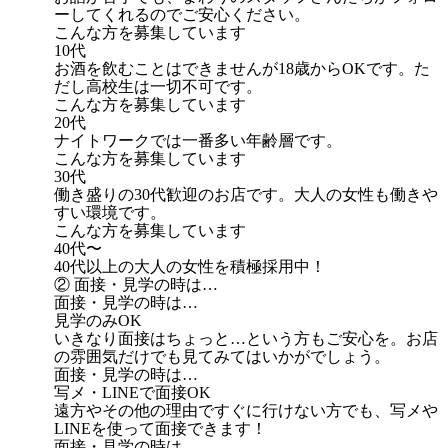
ーしてくれるのでご安心ください。
こんな方を募集しています
10代
お酒を飲むことはできませんが18歳からOKです。た
だし高校生は一切不可です。
こんな方を募集しています
20代
ナイトワークでは一番多い年齢層です。
こんな方を募集しています
30代
働き盛りの30代歓迎のお店です。大人の女性も働きや
すい環境です。
こんな方を募集しています
40代〜
40代以上の大人の女性を積極採用中！
② 面接・見学の時は…
面接・見学の時は…
見学のみOK
いきなり面接はちょっと…という方もご安心を。お店
の雰囲気だけでも見てみてはいかがでしょう。
面接・見学の時は…
写メ・LINEで面接OK
遠方やその他の理由ですぐに行けない方でも、写メや
LINEを使って面接できます！
面接・見学の時は…