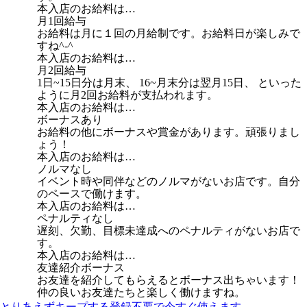
本入店のお給料は…
月1回給与
お給料は月に１回の月給制です。お給料日が楽しみで
すね^-^
本入店のお給料は…
月2回給与
1日~15日分は月末、 16~月末分は翌月15日、 といった
ように月2回お給料が支払われます。
本入店のお給料は…
ボーナスあり
お給料の他にボーナスや賞金があります。頑張りまし
ょう！
本入店のお給料は…
ノルマなし
イベント時や同伴などのノルマがないお店です。自分
のペースで働けます。
本入店のお給料は…
ペナルティなし
遅刻、欠勤、目標未達成へのペナルティがないお店で
す。
本入店のお給料は…
友達紹介ボーナス
お友達を紹介してもらえるとボーナス出ちゃいます！
仲の良いお友達たちと楽しく働けますね。
とりあえずキープする
登録不要で今すぐ使えます