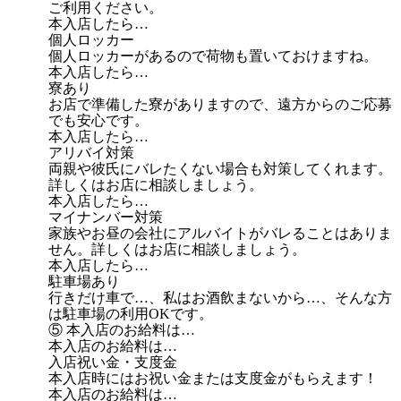
ご利用ください。
本入店したら…
個人ロッカー
個人ロッカーがあるので荷物も置いておけますね。
本入店したら…
寮あり
お店で準備した寮がありますので、遠方からのご応募
でも安心です。
本入店したら…
アリバイ対策
両親や彼氏にバレたくない場合も対策してくれます。
詳しくはお店に相談しましょう。
本入店したら…
マイナンバー対策
家族やお昼の会社にアルバイトがバレることはありま
せん。詳しくはお店に相談しましょう。
本入店したら…
駐車場あり
行きだけ車で…、私はお酒飲まないから…、そんな方
は駐車場の利用OKです。
⑤ 本入店のお給料は…
本入店のお給料は…
入店祝い金・支度金
本入店時にはお祝い金または支度金がもらえます！
本入店のお給料は…