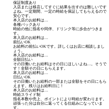
保証制度あり
入店または移店してすぐに結果を出すのは難しいです
よね。一定期間、一定の時給を保証してもらえるので
安心です。
本入店のお給料は…
各種バックあり
時給の他に指名や同伴、ドリンク等に歩合がつきま
す。
本入店のお給料は…
前払いOK
お給料の前払いOKです。詳しくはお店に相談しまし
ょう。
本入店のお給料は…
全額日払い
その日働いたお給料はその日にほしいよね…。そうで
す！全額その日にもらえます。
本入店のお給料は…
日払いOK
その日働いたお給料の一部または全額をその日にもら
えます。残りはお給料日に！
本入店のお給料は…
時給スライド制
指名本数や売上、ポイントにより時給が変わります。
頑張った分は自分に返ってくる仕組みになっていま
す。