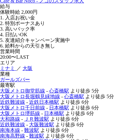
Cafe & Bar Noco - ノコのスタッフ求人
給与
体験時給
2,000円
1. 入店お祝い金
2. 特別ボーナスあり
3. 高いバック率
4. 日払いOK
5. 友達紹介キャンペーン実施中
6. 給料からの天引き無し
営業時間
20:00〜LAST
エリア
ミナミ
／
大阪
業種
ガールズバー
最寄駅
大阪メトロ御堂筋線
-
心斎橋駅
より徒歩
5分
大阪メトロ長堀鶴見緑地線
-
心斎橋駅
より徒歩
5分
近鉄難波線
-
近鉄日本橋駅
より徒歩
6分
大阪メトロ千日前線
-
日本橋駅
より徒歩
6分
大阪メトロ堺筋線
-
日本橋駅
より徒歩
6分
大和路線
-
ＪＲ難波駅
より徒歩
6分
近鉄難波線
-
大阪難波駅
より徒歩
6分
南海本線
-
難波駅
より徒歩
6分
南海高野線
-
難波駅
より徒歩
6分