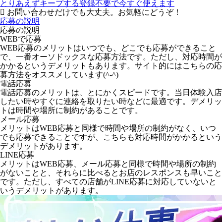
とりあえずキープする
登録不要で今すぐ使えます
お問い合わせだけでも大丈夫。お気軽にどうぞ！
応募の説明
応募の説明
WEBで応募
WEB応募のメリットはいつでも、どこでも応募ができること
で、一番オーソドックスな応募方法です。ただし、対応時間が
かかるというデメリットもあります。サイト的にはこちらの応
募方法をオススメしています(^-^)
電話応募
電話応募のメリットは、とにかくスピードです。当日体験入店
したい時やすぐに連絡を取りたい時などに最適です。デメリッ
トは時間や場所に制約があることです。
メール応募
メリットはWEB応募と同様で時間や場所の制約がなく、いつ
でも応募できることですが、こちらも対応時間がかかるという
デメリットがあります。
LINE応募
メリットはWEB応募、メール応募と同様で時間や場所の制約
がないことと、それらに比べるとお店のレスポンスも早いこと
です。ただし、すべての店舗がLINE応募に対応していないと
いうデメリットがあります。