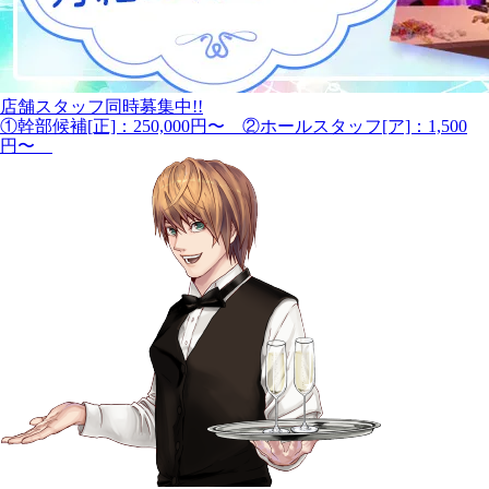
店舗スタッフ同時募集中!!
①幹部候補[正]：250,000円〜 ②ホールスタッフ[ア]：1,500
円〜