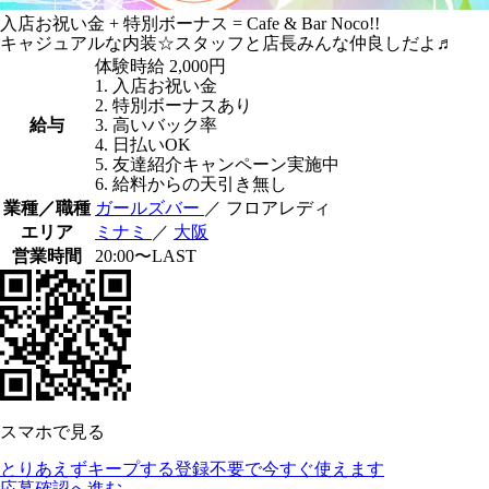
入店お祝い金 + 特別ボーナス = Cafe & Bar Noco!!
キャジュアルな内装☆スタッフと店長みんな仲良しだよ♬
体験時給
2,000円
1. 入店お祝い金
2. 特別ボーナスあり
給与
3. 高いバック率
4. 日払いOK
5. 友達紹介キャンペーン実施中
6. 給料からの天引き無し
業種／職種
ガールズバー
／ フロアレディ
エリア
ミナミ
／
大阪
営業時間
20:00〜LAST
スマホで見る
とりあえずキープする
登録不要で今すぐ使えます
応募確認へ進む