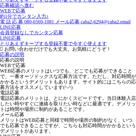
応募確認へ進む
WEBで応募
約1分でカンタン入力♪
電
話
応
募
080-6569-1081
メール応募
caba2-6294@caba2.email
LINE応募
会員登録なしでカンタン応募
LINE応募
とりあえずキープする
登録不要で今すぐ使えます
お問い合わせだけでも大丈夫。お気軽にどうぞ！
応募の説明
応募の説明
WEBで応募
WEB応募のメリットはいつでも、どこでも応募ができること
で、一番オーソドックスな応募方法です。ただし、対応時間が
かかるというデメリットもあります。サイト的にはこちらの応
募方法をオススメしています(^-^)
電話応募
電話応募のメリットは、とにかくスピードです。当日体験入店
したい時やすぐに連絡を取りたい時などに最適です。デメリッ
トは時間や場所に制約があることです。
メール応募
メリットはWEB応募と同様で時間や場所の制約がなく、いつ
でも応募できることですが、こちらも対応時間がかかるという
デメリットがあります。