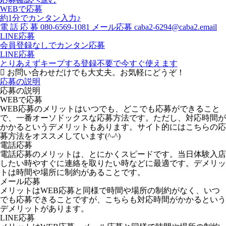
WEBで応募
約1分でカンタン入力♪
電
話
応
募
080-6569-1081
メール応募
caba2-6294@caba2.email
LINE応募
会員登録なしでカンタン応募
LINE応募
とりあえずキープする
登録不要で今すぐ使えます
お問い合わせだけでも大丈夫。お気軽にどうぞ！
応募の説明
応募の説明
WEBで応募
WEB応募のメリットはいつでも、どこでも応募ができること
で、一番オーソドックスな応募方法です。ただし、対応時間が
かかるというデメリットもあります。サイト的にはこちらの応
募方法をオススメしています(^-^)
電話応募
電話応募のメリットは、とにかくスピードです。当日体験入店
したい時やすぐに連絡を取りたい時などに最適です。デメリッ
トは時間や場所に制約があることです。
メール応募
メリットはWEB応募と同様で時間や場所の制約がなく、いつ
でも応募できることですが、こちらも対応時間がかかるという
デメリットがあります。
LINE応募