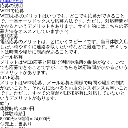
応募の説明
応募の説明
WEBで応募
WEB応募のメリットはいつでも、どこでも応募ができること
で、一番オーソドックスな応募方法です。ただし、対応時間が
かかるというデメリットもあります。サイト的にはこちらの応
募方法をオススメしています(^-^)
電話応募
電話応募のメリットは、とにかくスピードです。当日体験入店
したい時やすぐに連絡を取りたい時などに最適です。デメリッ
トは時間や場所に制約があることです。
メール応募
メリットはWEB応募と同様で時間や場所の制約がなく、いつ
でも応募できることですが、こちらも対応時間がかかるという
デメリットがあります。
LINE応募
メリットはWEB応募、メール応募と同様で時間や場所の制約
がないことと、それらに比べるとお店のレスポンスも早いこと
です。ただし、すべての店舗がLINE応募に対応していないと
いうデメリットがあります。
給与
体験時給
8,000円
【体験時給】
8,000円×3時間＝24,000円
◇売上手当あり