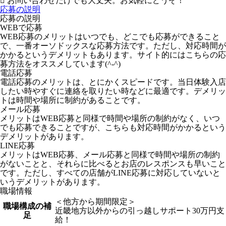
お問い合わせだけでも大丈夫。お気軽にどうぞ！
応募の説明
応募の説明
WEBで応募
WEB応募のメリットはいつでも、どこでも応募ができること
で、一番オーソドックスな応募方法です。ただし、対応時間が
かかるというデメリットもあります。サイト的にはこちらの応
募方法をオススメしています(^-^)
電話応募
電話応募のメリットは、とにかくスピードです。当日体験入店
したい時やすぐに連絡を取りたい時などに最適です。デメリッ
トは時間や場所に制約があることです。
メール応募
メリットはWEB応募と同様で時間や場所の制約がなく、いつ
でも応募できることですが、こちらも対応時間がかかるという
デメリットがあります。
LINE応募
メリットはWEB応募、メール応募と同様で時間や場所の制約
がないことと、それらに比べるとお店のレスポンスも早いこと
です。ただし、すべての店舗がLINE応募に対応していないと
いうデメリットがあります。
職場情報
＜他方から期間限定＞
職場構成の補
近畿地方以外からの引っ越しサポート30万円支
足
給！