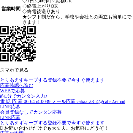
◇1日3,,4時間～勤務OK
◇終電上がりOK
営業時間
◇終電後送りあり
★シフト制だから、学校や会社との両立も簡単にで
きます！
スマホで見る
とりあえずキープする
登録不要で今すぐ使えます
応募確認へ進む
WEBで応募
約1分でカンタン入力♪
電
話
応
募
06-6454-0039
メール応募
caba2-2814@caba2.email
LINE応募
会員登録なしでカンタン応募
LINE応募
とりあえずキープする
登録不要で今すぐ使えます
お問い合わせだけでも大丈夫。お気軽にどうぞ！