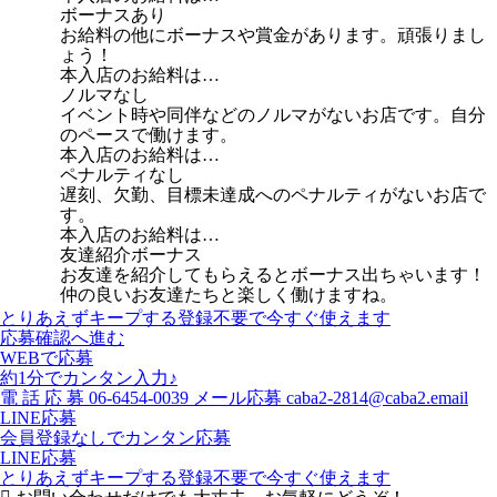
ボーナスあり
お給料の他にボーナスや賞金があります。頑張りまし
ょう！
本入店のお給料は…
ノルマなし
イベント時や同伴などのノルマがないお店です。自分
のペースで働けます。
本入店のお給料は…
ペナルティなし
遅刻、欠勤、目標未達成へのペナルティがないお店で
す。
本入店のお給料は…
友達紹介ボーナス
お友達を紹介してもらえるとボーナス出ちゃいます！
仲の良いお友達たちと楽しく働けますね。
とりあえずキープする
登録不要で今すぐ使えます
応募確認へ進む
WEBで応募
約1分でカンタン入力♪
電
話
応
募
06-6454-0039
メール応募
caba2-2814@caba2.email
LINE応募
会員登録なしでカンタン応募
LINE応募
とりあえずキープする
登録不要で今すぐ使えます