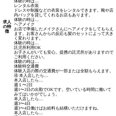
体験の時は…
レンタル衣装
ドレスや制服などの衣装をレンタルできます。靴や店
内バッグを貸してくれるお店もあります。
体験の時は…
求人
ヘアメイク
の特
お店で準備したメイクさんにヘアメイクをしてもらえ
徴
ます。お客さんからの反応も髪のセットによって大き
く変わります。
体験の時は…
託児所利用OK
お子さんがいても安心。提携の託児所がありますので
ご利用ください。
体験の時は…
体験時交通費
体験入店の際の交通費が一部または全額もらえます。
④ 本入店したら…
本入店したら…
週１〜2日
週1〜2日の出勤でOKです。空いている時間に働いて
みてはいかがでしょう。
本入店したら…
週3〜4日
週3〜4日働けばお給料も結構いただけますね。
本入店したら…