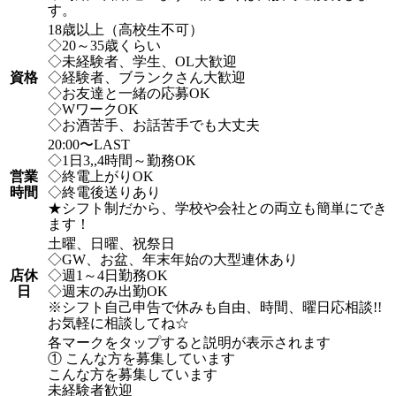
す。
18歳以上（高校生不可）
◇20～35歳くらい
◇未経験者、学生、OL大歓迎
資格
◇経験者、ブランクさん大歓迎
◇お友達と一緒の応募OK
◇WワークOK
◇お酒苦手、お話苦手でも大丈夫
20:00〜LAST
◇1日3,,4時間～勤務OK
営業
◇終電上がりOK
時間
◇終電後送りあり
★シフト制だから、学校や会社との両立も簡単にでき
ます！
土曜、日曜、祝祭日
◇GW、お盆、年末年始の大型連休あり
店休
◇週1～4日勤務OK
日
◇週末のみ出勤OK
※シフト自己申告で休みも自由、時間、曜日応相談!!
お気軽に相談してね☆
各マークをタップすると説明が表示されます
① こんな方を募集しています
こんな方を募集しています
未経験者歓迎