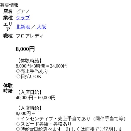
募集情報
店名
ピアノ
業種
クラブ
エリ
北新地
／
大阪
ア
職種
フロアレディ
8,000円
【体験時給】
8,000円×3時間＝24,000円
◇売上手当あり
◇日払いOK
体験
時給
【入店日給】
40,000円～60,000円
【入店時給】
8,000円～
＋インセンティブ・売上手当てあり（同伴手当て等）
◇スピード昇給・昇格あり
◇時給or日給選べます！詳しくは面接でご説明しま