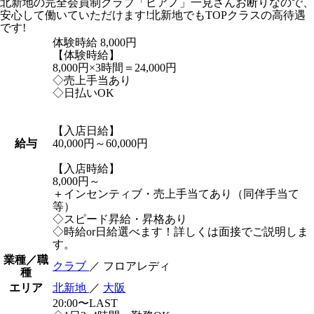
北新地の完全会員制クラブ「ピアノ」一見さんお断りなので、
安心して働いていただけます!北新地でもTOPクラスの高待遇
です!
体験時給
8,000円
【体験時給】
8,000円×3時間＝24,000円
◇売上手当あり
◇日払いOK
【入店日給】
給与
40,000円～60,000円
【入店時給】
8,000円～
＋インセンティブ・売上手当てあり（同伴手当て
等）
◇スピード昇給・昇格あり
◇時給or日給選べます！詳しくは面接でご説明しま
す。
業種／職
クラブ
／ フロアレディ
種
エリア
北新地
／
大阪
20:00〜LAST