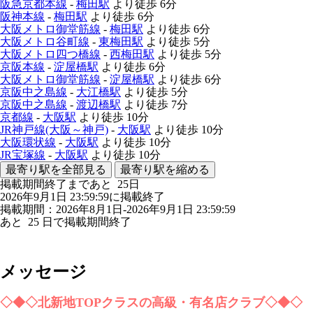
阪急京都本線
-
梅田駅
より徒歩
6分
阪神本線
-
梅田駅
より徒歩
6分
大阪メトロ御堂筋線
-
梅田駅
より徒歩
6分
大阪メトロ谷町線
-
東梅田駅
より徒歩
5分
大阪メトロ四つ橋線
-
西梅田駅
より徒歩
5分
京阪本線
-
淀屋橋駅
より徒歩
6分
大阪メトロ御堂筋線
-
淀屋橋駅
より徒歩
6分
京阪中之島線
-
大江橋駅
より徒歩
5分
京阪中之島線
-
渡辺橋駅
より徒歩
7分
京都線
-
大阪駅
より徒歩
10分
JR神戸線(大阪～神戸)
-
大阪駅
より徒歩
10分
大阪環状線
-
大阪駅
より徒歩
10分
JR宝塚線
-
大阪駅
より徒歩
10分
最寄り駅を全部見る
最寄り駅を縮める
掲載期間終了まであと
25
日
2026年9月1日 23:59:59に掲載終了
掲載期間：2026年8月1日-2026年9月1日 23:59:59
あと
25
日で掲載期間終了
メッセージ
◇◆◇北新地TOPクラスの高級・有名店クラブ◇◆◇