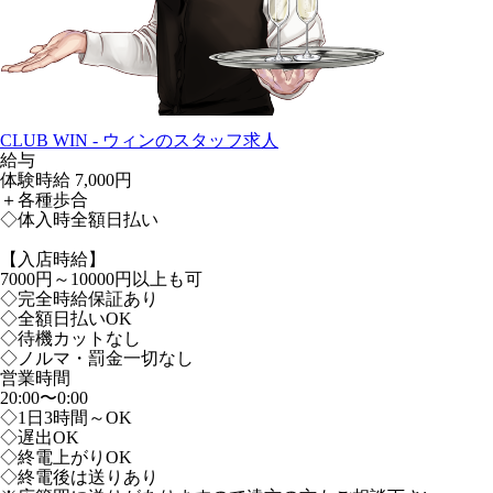
CLUB WIN - ウィンのスタッフ求人
給与
体験時給
7,000円
＋各種歩合
◇体入時全額日払い
【入店時給】
7000円～10000円以上も可
◇完全時給保証あり
◇全額日払いOK
◇待機カットなし
◇ノルマ・罰金一切なし
営業時間
20:00〜0:00
◇1日3時間～OK
◇遅出OK
◇終電上がりOK
◇終電後は送りあり