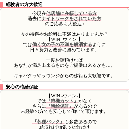
経験者の方大歓迎
今現在
他店舗に在籍している方
過去に
ナイトワークをされていた方
のご応募も大歓迎♪
今の待遇やお給料に不満はありませんか？
【WIN -ウィン-】
では
働く女の子の不満を解消する
ように
日々努力と改善に努めています。
一度お話頂ければ
あなたが満足出来るものをご提供出来るかも…。
キャバクラやラウンジからの移籍も大歓迎です。
安心の時給保証
【WIN -ウィン-】
では
『待機カット』
がなく
さらに
『時給保証』
があるので
未経験の方でも安心して働いて頂けます。
『各種バック』
も多数あるので
頑張れば頑張った分だけ