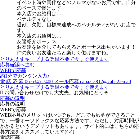
イベント時や同伴などのノルマがないお店です。自分
のペースで働けます。
本入店のお給料は…
ペナルティなし
遅刻、欠勤、目標未達成へのペナルティがないお店で
す。
本入店のお給料は…
友達紹介ボーナス
お友達を紹介してもらえるとボーナス出ちゃいます！
仲の良いお友達たちと楽しく働けますね。
とりあえずキープする
登録不要で今すぐ使えます
応募確認へ進む
WEBで応募
約1分でカンタン入力♪
電
話
応
募
06-6345-7400
メール応募
caba2-2812@caba2.email
とりあえずキープする
登録不要で今すぐ使えます
お問い合わせだけでも大丈夫。お気軽にどうぞ！
応募の説明
応募の説明
WEBで応募
WEB応募のメリットはいつでも、どこでも応募ができること
で、一番オーソドックスな応募方法です。ただし、対応時間が
かかるというデメリットもあります。サイト的にはこちらの応
募方法をオススメしています(^-^)
電話応募