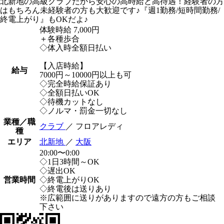
北新地の高級クラブだから安心の高時給と高待遇！経験者の方
はもちろん未経験者の方も大歓迎です♪『週1勤務/短時間勤務/
終電上がり』もOKだよ♪
体験時給
7,000円
＋各種歩合
◇体入時全額日払い
【入店時給】
給与
7000円～10000円以上も可
◇完全時給保証あり
◇全額日払いOK
◇待機カットなし
◇ノルマ・罰金一切なし
業種／職
クラブ
／ フロアレディ
種
エリア
北新地
／
大阪
20:00〜0:00
◇1日3時間～OK
◇遅出OK
営業時間
◇終電上がりOK
◇終電後は送りあり
※広範囲に送りがありますので遠方の方もご相談
下さい