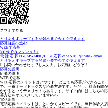
スマホで見る
とりあえずキープする
登録不要で今すぐ使えます
応募確認へ進む
WEBで応募
約1分でカンタン入力♪
電
話
応
募
06-6345-7400
メール応募
caba2-2812@caba2.email
とりあえずキープする
登録不要で今すぐ使えます
お問い合わせだけでも大丈夫。お気軽にどうぞ！
応募の説明
応募の説明
WEBで応募
WEB応募のメリットはいつでも、どこでも応募ができること
で、一番オーソドックスな応募方法です。ただし、対応時間が
かかるというデメリットもあります。サイト的にはこちらの応
募方法をオススメしています(^-^)
電話応募
電話応募のメリットは、とにかくスピードです。当日体験入店