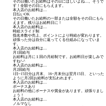
その日働いたお給料はその日にほしいよね…。そうで
す！全額その日にもらえます。
本入店のお給料は…
日払いOK
その日働いたお給料の一部または全額をその日にもら
えます。残りはお給料日に！
本入店のお給料は…
時給スライド制
指名本数や売上、ポイントにより時給が変わります。
頑張った分は自分に返ってくる仕組みになっていま
す。
本入店のお給料は…
月1回給与
お給料は月に１回の月給制です。お給料日が楽しみで
すね^-^
本入店のお給料は…
月2回給与
1日~15日分は月末、 16~月末分は翌月15日、 といった
ように月2回お給料が支払われます。
本入店のお給料は…
ボーナスあり
お給料の他にボーナスや賞金があります。頑張りまし
ょう！
本入店のお給料は…
ノルマなし