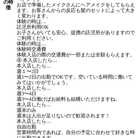
の特
お店で準備したメイクさんにヘアメイクをしてもらえ
徴
ます。お客さんからの反応も髪のセットによって大き
く変わります。
体験の時は…
託児所利用OK
お子さんがいても安心。提携の託児所がありますので
ご利用ください。
体験の時は…
体験時交通費
体験入店の際の交通費が一部または全額もらえます。
④ 本入店したら…
本入店したら…
週１〜2日
週1〜2日の出勤でOKです。空いている時間に働いて
みてはいかがでしょう。
本入店したら…
週3〜4日
週3〜4日働けばお給料も結構いただけますね。
本入店したら…
週末のみ
週末は人出が足りないので歓迎されます！
本入店したら…
自由出勤
営業時間内であれば、自分の予定に合わせて好きな時
に出勤できます。