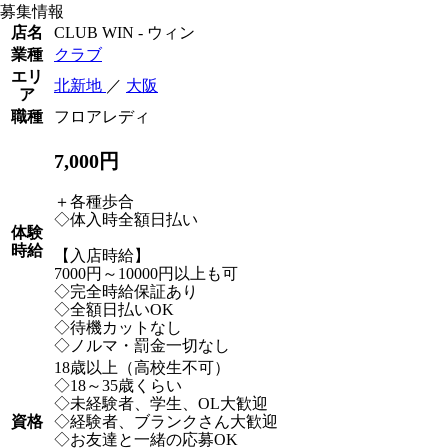
募集情報
店名
CLUB WIN - ウィン
業種
クラブ
エリ
北新地
／
大阪
ア
職種
フロアレディ
7,000円
＋各種歩合
◇体入時全額日払い
体験
時給
【入店時給】
7000円～10000円以上も可
◇完全時給保証あり
◇全額日払いOK
◇待機カットなし
◇ノルマ・罰金一切なし
18歳以上（高校生不可）
◇18～35歳くらい
◇未経験者、学生、OL大歓迎
資格
◇経験者、ブランクさん大歓迎
◇お友達と一緒の応募OK