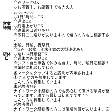
◇WワークOK
◇お酒苦手、お話苦手でも大丈夫
20:00〜0:00
◇1日3時間～OK
◇遅出OK
営業
◇終電上がりOK
時間
◇終電後は送りあり
※広範囲に送りがありますので遠方の方もご相談下さ
い
土曜、日曜、祝祭日
◇GW、お盆、年末年始の大型連休あり
店休
◇週1～4日勤務OK
日
◇週末のみ出勤OK
※シフト自己申告で休みも自由、時間、曜日応相談!!
お気軽に相談してね☆
各マークをタップすると説明が表示されます
① こんな方を募集しています
こんな方を募集しています
未経験者歓迎
ナイトワーク未経験の方でも安心して働ける環境が整
っています。誰でも最初は初めてです ^-^
こんな方を募集しています
経験者優遇
ナイトワーク経験者の方には優遇制度があります。面