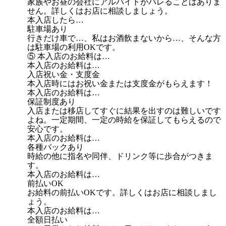
家族やお昼の会社にアルバイトがバレることはありま
せん。詳しくはお店に相談しましょう。
本入店したら…
駐車場あり
行きだけ車で…、私はお酒飲まないから…、そんな方
は駐車場の利用OKです。
⑤ 本入店のお給料は…
本入店のお給料は…
入店祝い金・支度金
本入店時にはお祝い金または支度金がもらえます！
本入店のお給料は…
保証制度あり
入店または移店してすぐに結果を出すのは難しいです
よね。一定期間、一定の時給を保証してもらえるので
安心です。
本入店のお給料は…
各種バックあり
時給の他に指名や同伴、ドリンク等に歩合がつきま
す。
本入店のお給料は…
前払いOK
お給料の前払いOKです。詳しくはお店に相談しまし
ょう。
本入店のお給料は…
全額日払い