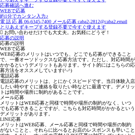
応募確認へ進む
WEBで応募
約1分でカンタン入力♪
電
話
応
募
06-6345-7400
メール応募
caba2-2812@caba2.email
とりあえずキープする
登録不要で今すぐ使えます
お問い合わせだけでも大丈夫。お気軽にどうぞ！
応募の説明
応募の説明
WEBで応募
WEB応募のメリットはいつでも、どこでも応募ができること
で、一番オーソドックスな応募方法です。ただし、対応時間が
かかるというデメリットもあります。サイト的にはこちらの応
募方法をオススメしています(^-^)
電話応募
電話応募のメリットは、とにかくスピードです。当日体験入店
したい時やすぐに連絡を取りたい時などに最適です。デメリッ
トは時間や場所に制約があることです。
メール応募
メリットはWEB応募と同様で時間や場所の制約がなく、いつ
でも応募できることですが、こちらも対応時間がかかるという
デメリットがあります。
LINE応募
メリットはWEB応募、メール応募と同様で時間や場所の制約
がないことと、それらに比べるとお店のレスポンスも早いこと