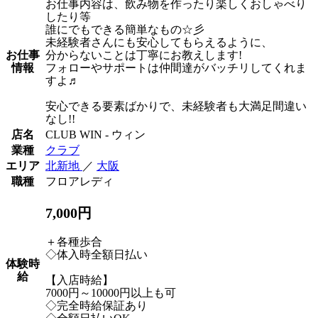
お仕事内容は、飲み物を作ったり楽しくおしゃべり
したり等
誰にでもできる簡単なもの☆彡
未経験者さんにも安心してもらえるように、
お仕事
分からないことは丁寧にお教えします!
情報
フォローやサポートは仲間達がバッチリしてくれま
すよ♬
安心できる要素ばかりで、未経験者も大満足間違い
なし!!
店名
CLUB WIN - ウィン
業種
クラブ
エリア
北新地
／
大阪
職種
フロアレディ
7,000円
＋各種歩合
◇体入時全額日払い
体験時
給
【入店時給】
7000円～10000円以上も可
◇完全時給保証あり