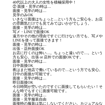
40代以上の大人の女性を積極採用中！
② 面接・見学の時は…
面接・見学の時は…
見学のみOK
いきなり面接はちょっと…という方もご安心を。お店
の雰囲気だけでも見てみてはいかがでしょう。
面接・見学の時は…
写メ・LINEで面接OK
遠方やその他の理由ですぐに行けない方でも、写メや
LINEを使って面接できます！
面接・見学の時は…
出張・店外面接OK
お店に行くのは怖い…。ちょっと遠いので…。という
方も安心。出張 or 店外での面接OKです。
面接・見学の時は…
日中面接OK
夜はまだ他店で働いているので…という方でも安心。
日中の面接が可能です。
面接・見学の時は…
即日面接OK
今日時間が空いたのですぐに面接してもらいたい！そ
んな時でもすぐに面接可能です。
面接・見学の時は…
面接・見学服装自由
面接時の服装は気にしないでください。カジュアルな