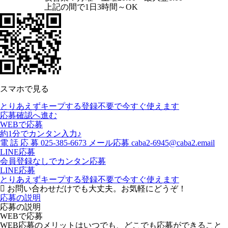
上記の間で1日3時間～OK
スマホで見る
とりあえずキープする
登録不要で今すぐ使えます
応募確認へ進む
WEBで応募
約1分でカンタン入力♪
電
話
応
募
025-385-6673
メール応募
caba2-6945@caba2.email
LINE応募
会員登録なしでカンタン応募
LINE応募
とりあえずキープする
登録不要で今すぐ使えます
お問い合わせだけでも大丈夫。お気軽にどうぞ！
応募の説明
応募の説明
WEBで応募
WEB応募のメリットはいつでも、どこでも応募ができること