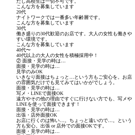
だし高校生は一切不可です。
こんな方を募集しています
20代
ナイトワークでは一番多い年齢層です。
こんな方を募集しています
30代
働き盛りの30代歓迎のお店です。大人の女性も働きや
すい環境です。
こんな方を募集しています
40代〜
40代以上の大人の女性を積極採用中！
② 面接・見学の時は…
面接・見学の時は…
見学のみOK
いきなり面接はちょっと…という方もご安心を。お店
の雰囲気だけでも見てみてはいかがでしょう。
面接・見学の時は…
写メ・LINEで面接OK
遠方やその他の理由ですぐに行けない方でも、写メや
LINEを使って面接できます！
面接・見学の時は…
出張・店外面接OK
お店に行くのは怖い…。ちょっと遠いので…。という
方も安心。出張 or 店外での面接OKです。
面接・見学の時は…