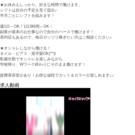
★お休みもしっかり。好きな時間で働けます。
シフトは自分の予定を見て提出♪
半月ごとにシフトを組みます！
週1日～OK！1日3時間～OK！
副業が基本のお仕事なので自分のペースで働けます！
系列店もあるので、毎日ガッツリ稼ぎたい方はご相談ください♪
★オシャレしながら働ける！
ネイル・ピアス・派手髪OK(^^)/
私服出勤でオシャレを楽しみながら
学校帰り、Wワーク終わりにそのまま働けます！
提携美容室があり！お得な値段でカット＆カラーが楽しめます♪♪
求人動画