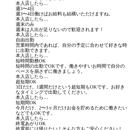
本入店したら…
週3〜4日
週3〜4日働けばお給料も結構いただけますね。
本入店したら…
週末のみ
週末は人出が足りないので歓迎されます！
本入店したら…
自由出勤
営業時間内であれば、自分の予定に合わせて好きな時
に出勤できます。
本入店したら…
短時間勤務OK
短時間の出勤でOKです。働きやすいお時間で自分の
ペースを崩さずに働きましょう。
本入店したら…
超短期OK
3日だけ。1週間だけという超短期もOKです。お好き
なタイミングで出勤してください。
本入店したら…
短期間OK
今月だけ、2〜3ヶ月だけお金を貯めるために働きたい
などでもOKです。
本入店したら…
終電あがりOK
終電前には帰りたい！そんな方もご安心ください！