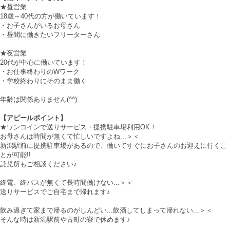
★昼営業
18歳～40代の方が働いています！
・お子さんがいるお母さん
・昼間に働きたいフリーターさん
★夜営業
20代が中心に働いています！
・お仕事終わりのWワーク
・学校終わりにそのまま働く
年齢は関係ありません(^^)
【アピールポイント】
★ワンコインで送りサービス・提携駐車場利用OK！
お母さんは時間が無くて忙しいですよね...＞＜
新潟駅前に提携駐車場があるので、働いてすぐにお子さんのお迎えに行くこ
とが可能!!
託児所もご相談ください♪
終電、終バスが無くて長時間働けない...＞＜
送りサービスでご自宅まで帰れます♪
飲み過ぎて家まで帰るのがしんどい...飲酒してしまって帰れない...＞＜
そんな時は新潟駅前や古町の寮で休めます♪