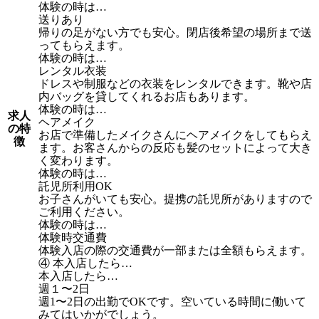
体験の時は…
送りあり
帰りの足がない方でも安心。閉店後希望の場所まで送
ってもらえます。
体験の時は…
レンタル衣装
ドレスや制服などの衣装をレンタルできます。靴や店
内バッグを貸してくれるお店もあります。
体験の時は…
求人
ヘアメイク
の特
お店で準備したメイクさんにヘアメイクをしてもらえ
徴
ます。お客さんからの反応も髪のセットによって大き
く変わります。
体験の時は…
託児所利用OK
お子さんがいても安心。提携の託児所がありますので
ご利用ください。
体験の時は…
体験時交通費
体験入店の際の交通費が一部または全額もらえます。
④ 本入店したら…
本入店したら…
週１〜2日
週1〜2日の出勤でOKです。空いている時間に働いて
みてはいかがでしょう。