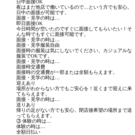
日中面接OK
夜はまだ他店で働いているので…という方でも安心。
日中の面接が可能です。
面接・見学の時は…
即日面接OK
今日時間が空いたのですぐに面接してもらいたい！そ
んな時でもすぐに面接可能です。
面接・見学の時は…
面接・見学服装自由
面接時の服装は気にしないでください。カジュアルな
服装でOKです。
面接・見学の時は…
面接時交通費
面接時の交通費が一部または全額もらえます。
面接・見学の時は…
迎えあり
場所がわからない方でもご安心を！近くまで迎えに来
てもらえます。
面接・見学の時は…
送りあり
帰りの足がない方でも安心。閉店後希望の場所まで送
ってもらえます。
③ 体験の時は…
体験の時は…
全額日払い