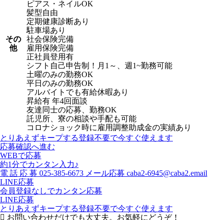
ピアス・ネイルOK
髪型自由
定期健康診断あり
駐車場あり
その
社会保険完備
他
雇用保険完備
正社員登用有
シフト自己申告制！月1～、週1~勤務可能
土曜のみの勤務OK
平日のみの勤務OK
アルバイトでも有給休暇あり
昇給有 年4回面談
友達同士の応募、勤務OK
託児所、寮の相談や手配も可能
コロナショック時に雇用調整助成金の実績あり
とりあえずキープする
登録不要で今すぐ使えます
応募確認へ進む
WEBで応募
約1分でカンタン入力♪
電
話
応
募
025-385-6673
メール応募
caba2-6945@caba2.email
LINE応募
会員登録なしでカンタン応募
LINE応募
とりあえずキープする
登録不要で今すぐ使えます
お問い合わせだけでも大丈夫。お気軽にどうぞ！