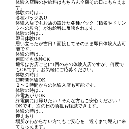
体験入店時のお給料はもちろん全額その日にもらえま
す。
体験の時は…
各種バックあり
体験入店でもお店の設けた各種バック（指名やドリン
クへの歩合）がお給料に反映されます。
体験の時は…
即日体験OK
思い立ったが吉日！面接してそのまま即日体験入店可
能です。
体験の時は…
何回でも体験OK
通常はお店ごとに1回のみの体験入店ですが、何度で
もOKです。お気軽にご応募ください。
体験の時は…
短時間体験OK
２〜３時間からの体験入店も可能です。
体験の時は…
終電あがりOK
終電前には帰りたい！そんな方もご安心ください！
OKです。次の日の負担も軽減できます。
体験の時は…
迎えあり
場所がわからない方でもご安心を！近くまで迎えに来
てもらえます。