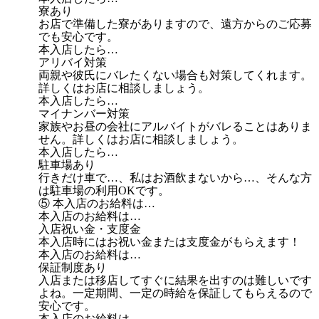
寮あり
お店で準備した寮がありますので、遠方からのご応募
でも安心です。
本入店したら…
アリバイ対策
両親や彼氏にバレたくない場合も対策してくれます。
詳しくはお店に相談しましょう。
本入店したら…
マイナンバー対策
家族やお昼の会社にアルバイトがバレることはありま
せん。詳しくはお店に相談しましょう。
本入店したら…
駐車場あり
行きだけ車で…、私はお酒飲まないから…、そんな方
は駐車場の利用OKです。
⑤ 本入店のお給料は…
本入店のお給料は…
入店祝い金・支度金
本入店時にはお祝い金または支度金がもらえます！
本入店のお給料は…
保証制度あり
入店または移店してすぐに結果を出すのは難しいです
よね。一定期間、一定の時給を保証してもらえるので
安心です。
本入店のお給料は…