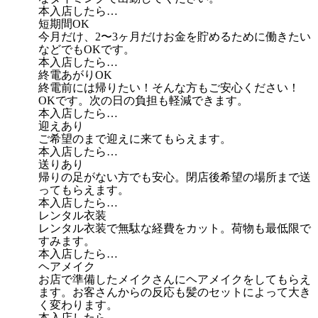
本入店したら…
短期間OK
今月だけ、2〜3ヶ月だけお金を貯めるために働きたい
などでもOKです。
本入店したら…
終電あがりOK
終電前には帰りたい！そんな方もご安心ください！
OKです。次の日の負担も軽減できます。
本入店したら…
迎えあり
ご希望のまで迎えに来てもらえます。
本入店したら…
送りあり
帰りの足がない方でも安心。閉店後希望の場所まで送
ってもらえます。
本入店したら…
レンタル衣装
レンタル衣装で無駄な経費をカット。荷物も最低限で
すみます。
本入店したら…
ヘアメイク
お店で準備したメイクさんにヘアメイクをしてもらえ
ます。お客さんからの反応も髪のセットによって大き
く変わります。
本入店したら…