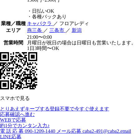
・日払いOK
・各種バックあり
業種／職種
キャバクラ
／ フロアレディ
エリア
燕三条
／
三条市
／
新潟
21:00〜0:00
営業時間
月曜日が祝日の場合は日曜日も営業いたします。
1日3時間〜OK
スマホで見る
とりあえずキープする
登録不要で今すぐ使えます
応募確認へ進む
WEBで応募
約1分でカンタン入力♪
電
話
応
募
090-1209-1440
メール応募
caba2-491@caba2.email
LINE応募