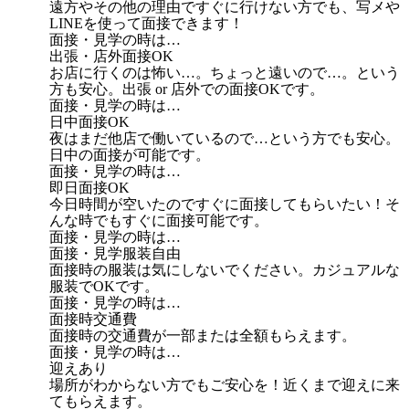
遠方やその他の理由ですぐに行けない方でも、写メや
LINEを使って面接できます！
面接・見学の時は…
出張・店外面接OK
お店に行くのは怖い…。ちょっと遠いので…。という
方も安心。出張 or 店外での面接OKです。
面接・見学の時は…
日中面接OK
夜はまだ他店で働いているので…という方でも安心。
日中の面接が可能です。
面接・見学の時は…
即日面接OK
今日時間が空いたのですぐに面接してもらいたい！そ
んな時でもすぐに面接可能です。
面接・見学の時は…
面接・見学服装自由
面接時の服装は気にしないでください。カジュアルな
服装でOKです。
面接・見学の時は…
面接時交通費
面接時の交通費が一部または全額もらえます。
面接・見学の時は…
迎えあり
場所がわからない方でもご安心を！近くまで迎えに来
てもらえます。