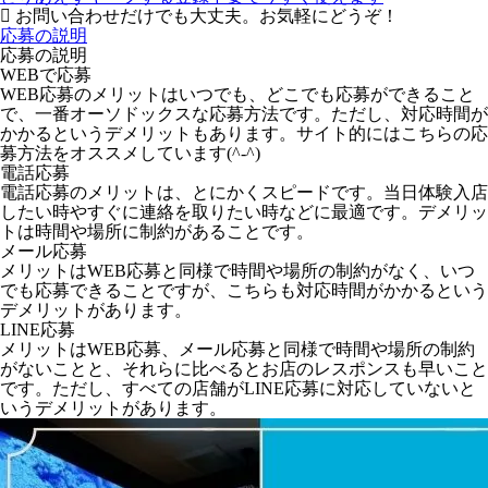
お問い合わせだけでも大丈夫。お気軽にどうぞ！
応募の説明
応募の説明
WEBで応募
WEB応募のメリットはいつでも、どこでも応募ができること
で、一番オーソドックスな応募方法です。ただし、対応時間が
かかるというデメリットもあります。サイト的にはこちらの応
募方法をオススメしています(^-^)
電話応募
電話応募のメリットは、とにかくスピードです。当日体験入店
したい時やすぐに連絡を取りたい時などに最適です。デメリッ
トは時間や場所に制約があることです。
メール応募
メリットはWEB応募と同様で時間や場所の制約がなく、いつ
でも応募できることですが、こちらも対応時間がかかるという
デメリットがあります。
LINE応募
メリットはWEB応募、メール応募と同様で時間や場所の制約
がないことと、それらに比べるとお店のレスポンスも早いこと
です。ただし、すべての店舗がLINE応募に対応していないと
いうデメリットがあります。