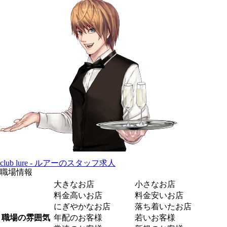
club lure - ルアーのスタッフ求人
職場情報
大きなお店
小さなお店
料金高いお店
料金安いお店
にぎやかなお店
落ち着いたお店
職場の雰囲気
年配のお客様
若いお客様