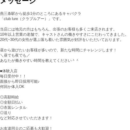
メッセージ
燕三条駅から徒歩1分のところにあるキャバクラ
「club lure（クラブルアー）」です。
当店には地元の方はもちろん、出張のお客様も多くご来店されます。
10年以上営業の老舗で、キャストさんの働きやすさにこだわってきました。
20代~30代の女性が選ぶ落ち着いた雰囲気が好評をいただいております。
昼から遊びたいお客様が多いので、新たな時間にチャレンジします！
＼昼でも夜でも／
あなたが働きやすい時間を教えてください＾＾
■体験入店
毎日受付中！！
面接から即日採用可能♪
何回か体入OK
◎高額時給
◎全額日払い
◎衣装レンタル
◎送り
など対応させていただきます！
お友達同士のご応募も大歓迎！