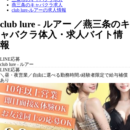
燕三条のキャバクラ求人
club lure-ルアーの求人情報
club lure - ルアー ／燕三条のキ
ャバクラ体入・求人バイト情
報
LINE応募
club lure - ルアー
LINE応募
＼昼・夜営業／自由に選べる勤務時間♪経験者限定で給与補償
あり