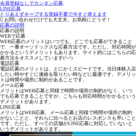
会員登録なしでカンタン応募
LINE応募
とりあえずキープする
登録不要で今すぐ使えます
お問い合わせだけでも大丈夫。お気軽にどうぞ！
応募の説明
応募の説明
WEBで応募
WEB応募のメリットはいつでも、どこでも応募ができること
で、一番オーソドックスな応募方法です。ただし、対応時間が
かかるというデメリットもあります。サイト的にはこちらの応
募方法をオススメしています(^-^)
電話応募
電話応募のメリットは、とにかくスピードです。当日体験入店
したい時やすぐに連絡を取りたい時などに最適です。デメリッ
トは時間や場所に制約があることです。
メール応募
メリットはWEB応募と同様で時間や場所の制約がなく、いつ
でも応募できることですが、こちらも対応時間がかかるという
デメリットがあります。
LINE応募
メリットはWEB応募、メール応募と同様で時間や場所の制約
がないことと、それらに比べるとお店のレスポンスも早いこと
です。ただし、すべての店舗がLINE応募に対応していないと
いうデメリットがあります。