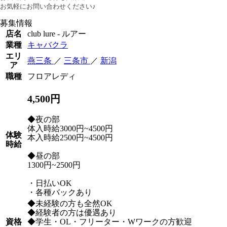
お気軽にお問い合わせください♪
募集情報
店名
club lure - ルアー
業種
キャバクラ
エリ
燕三条
／
三条市
／
新潟
ア
職種
フロアレディ
4,500円
◆夜の部
体入時給3000円~4500円
体験
本入時給2500円~4500円
時給
◆昼の部
1300円~2500円
・日払いOK
・各種バックあり
◆未経験の方も全然OK
◆経験者の方は優遇あり
資格
◆学生・OL・フリーター・Wワークの方歓迎