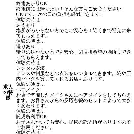
終電あがりOK
終電前には帰りたい！そんな方もご安心ください！
OKです。次の日の負担も軽減できます。
体験の時は…
迎えあり
場所がわからない方でもご安心を！近くまで迎えに来
てもらえます。
体験の時は…
送りあり
帰りの足がない方でも安心。閉店後希望の場所まで送
ってもらえます。
体験の時は…
レンタル衣装
ドレスや制服などの衣装をレンタルできます。靴や店
内バッグを貸してくれるお店もあります。
体験の時は…
求人
ヘアメイク
の特
お店で準備したメイクさんにヘアメイクをしてもらえ
徴
ます。お客さんからの反応も髪のセットによって大き
く変わります。
体験の時は…
託児所利用OK
お子さんがいても安心。提携の託児所がありますので
ご利用ください。
体験の時は…