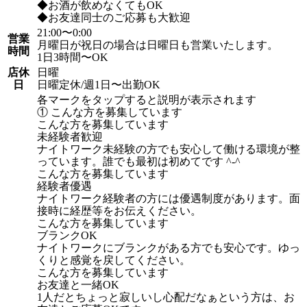
◆お酒が飲めなくてもOK
◆お友達同士のご応募も大歓迎
21:00〜0:00
営業
月曜日が祝日の場合は日曜日も営業いたします。
時間
1日3時間〜OK
店休
日曜
日
日曜定休/週1日〜出勤OK
各マークをタップすると説明が表示されます
① こんな方を募集しています
こんな方を募集しています
未経験者歓迎
ナイトワーク未経験の方でも安心して働ける環境が整
っています。誰でも最初は初めてです ^-^
こんな方を募集しています
経験者優遇
ナイトワーク経験者の方には優遇制度があります。面
接時に経歴等をお伝えください。
こんな方を募集しています
ブランクOK
ナイトワークにブランクがある方でも安心です。ゆっ
くりと感覚を戻してください。
こんな方を募集しています
お友達と一緒OK
1人だとちょっと寂しいし心配だなぁという方は、お