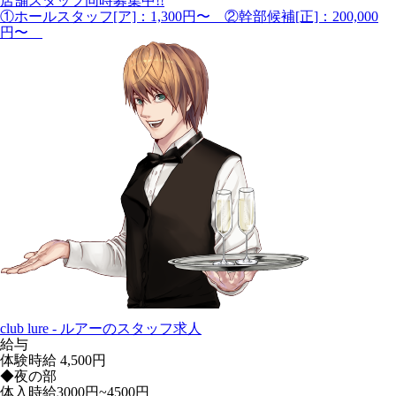
店舗スタッフ同時募集中!!
①ホールスタッフ[ア]：1,300円〜 ②幹部候補[正]：200,000
円〜
club lure - ルアーのスタッフ求人
給与
体験時給
4,500円
◆夜の部
体入時給3000円~4500円