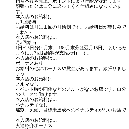
指名本数や売上、ポイントにより時給が変わります。
頑張った分は自分に返ってくる仕組みになっていま
す。
本入店のお給料は…
月1回給与
お給料は月に１回の月給制です。お給料日が楽しみで
すね^-^
本入店のお給料は…
月2回給与
1日~15日分は月末、 16~月末分は翌月15日、 といった
ように月2回お給料が支払われます。
本入店のお給料は…
ボーナスあり
お給料の他にボーナスや賞金があります。頑張りまし
ょう！
本入店のお給料は…
ノルマなし
イベント時や同伴などのノルマがないお店です。自分
のペースで働けます。
本入店のお給料は…
ペナルティなし
遅刻、欠勤、目標未達成へのペナルティがないお店で
す。
本入店のお給料は…
友達紹介ボーナス