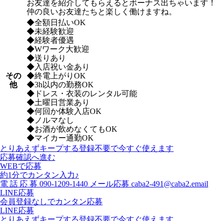
お友達を紹介してもらえるとボーナス出ちゃいます！
仲の良いお友達たちと楽しく働けますね。
◆全額日払いOK
◆未経験歓迎
◆経験者優遇
◆Wワーク大歓迎
◆送りあり
◆入店祝い金あり
その
◆終電上がりOK
他
◆3h以内の勤務OK
◆ドレス・衣装のレンタル可能
◆土曜日営業あり
◆何回か体験入店OK
◆ノルマなし
◆お酒が飲めなくてもOK
◆マイカー通勤OK
とりあえずキープする
登録不要で今すぐ使えます
応募確認へ進む
WEBで応募
約1分でカンタン入力♪
電
話
応
募
090-1209-1440
メール応募
caba2-491@caba2.email
LINE応募
会員登録なしでカンタン応募
LINE応募
とりあえずキープする
登録不要で今すぐ使えます