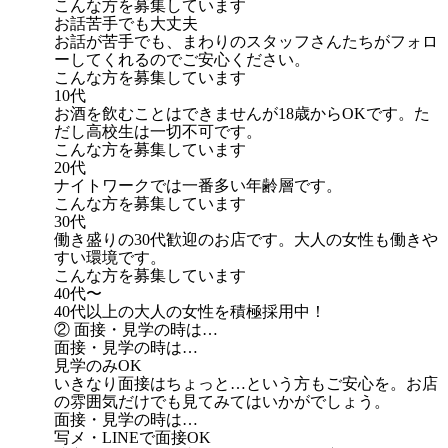
こんな方を募集しています
お話苦手でも大丈夫
お話が苦手でも、まわりのスタッフさんたちがフォロ
ーしてくれるのでご安心ください。
こんな方を募集しています
10代
お酒を飲むことはできませんが18歳からOKです。た
だし高校生は一切不可です。
こんな方を募集しています
20代
ナイトワークでは一番多い年齢層です。
こんな方を募集しています
30代
働き盛りの30代歓迎のお店です。大人の女性も働きや
すい環境です。
こんな方を募集しています
40代〜
40代以上の大人の女性を積極採用中！
② 面接・見学の時は…
面接・見学の時は…
見学のみOK
いきなり面接はちょっと…という方もご安心を。お店
の雰囲気だけでも見てみてはいかがでしょう。
面接・見学の時は…
写メ・LINEで面接OK