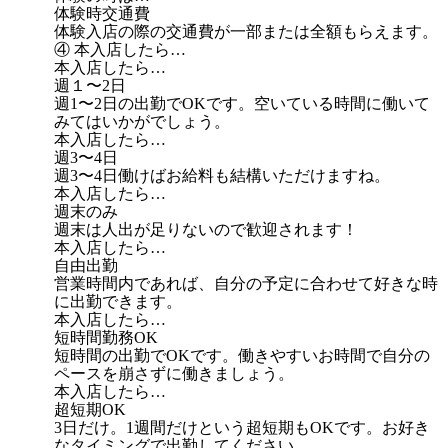
体験時交通費
体験入店の際の交通費が一部または全額もらえます。
④ 本入店したら…
本入店したら…
週１〜2日
週1〜2日の出勤でOKです。空いている時間に働いて
みてはいかがでしょう。
本入店したら…
週3〜4日
週3〜4日働けばお給料も結構いただけますね。
本入店したら…
週末のみ
週末は人出が足りないので歓迎されます！
本入店したら…
自由出勤
営業時間内であれば、自分の予定に合わせて好きな時
に出勤できます。
本入店したら…
短時間勤務OK
短時間の出勤でOKです。働きやすいお時間で自分の
ペースを崩さずに働きましょう。
本入店したら…
超短期OK
3日だけ。1週間だけという超短期もOKです。お好き
なタイミングで出勤してください。