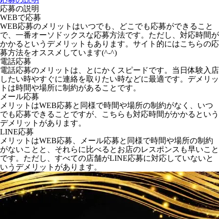
応募の説明
WEBで応募
WEB応募のメリットはいつでも、どこでも応募ができること
で、一番オーソドックスな応募方法です。ただし、対応時間が
かかるというデメリットもあります。サイト的にはこちらの応
募方法をオススメしています(^-^)
電話応募
電話応募のメリットは、とにかくスピードです。当日体験入店
したい時やすぐに連絡を取りたい時などに最適です。デメリッ
トは時間や場所に制約があることです。
メール応募
メリットはWEB応募と同様で時間や場所の制約がなく、いつ
でも応募できることですが、こちらも対応時間がかかるという
デメリットがあります。
LINE応募
メリットはWEB応募、メール応募と同様で時間や場所の制約
がないことと、それらに比べるとお店のレスポンスも早いこと
です。ただし、すべての店舗がLINE応募に対応していないと
いうデメリットがあります。