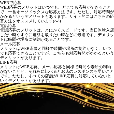
WEBで応募
WEB応募のメリットはいつでも、どこでも応募ができること
で、一番オーソドックスな応募方法です。ただし、対応時間が
かかるというデメリットもあります。サイト的にはこちらの応
募方法をオススメしています(^-^)
電話応募
電話応募のメリットは、とにかくスピードです。当日体験入店
したい時やすぐに連絡を取りたい時などに最適です。デメリッ
トは時間や場所に制約があることです。
メール応募
メリットはWEB応募と同様で時間や場所の制約がなく、いつ
でも応募できることですが、こちらも対応時間がかかるという
デメリットがあります。
LINE応募
メリットはWEB応募、メール応募と同様で時間や場所の制約
がないことと、それらに比べるとお店のレスポンスも早いこと
です。ただし、すべての店舗がLINE応募に対応していないと
いうデメリットがあります。