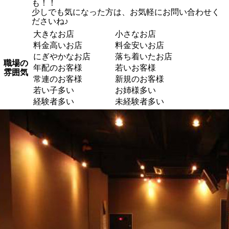
も！！
少しでも気になった方は、お気軽にお問い合わせく
ださいね♪
大きなお店
小さなお店
料金高いお店
料金安いお店
にぎやかなお店
落ち着いたお店
職場の
年配のお客様
若いお客様
雰囲気
常連のお客様
新規のお客様
若い子多い
お姉様多い
経験者多い
未経験者多い