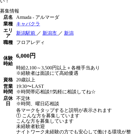
い！
募集情報
店名
Armada - アルマーダ
業種
キャバクラ
エリ
新潟駅前
／
新潟市
／
新潟
ア
職種
フロアレディ
6,000円
体験
時給
時給2,100～3,500円以上＋各種手当あり
※経験者は面談にて高給優遇
資格
20歳以上
営業
19:30〜LAST
時間
※時間帯応相談!!気軽に相談してね☆
店休
不定休
日
※時間、曜日応相談
各マークをタップすると説明が表示されます
① こんな方を募集しています
こんな方を募集しています
未経験者歓迎
ナイトワーク未経験の方でも安心して働ける環境が整