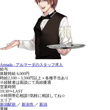
Armada - アルマーダのスタッフ求人
給与
体験時給
6,000円
時給2,100～3,500円以上＋各種手当あり
※経験者は面談にて高給優遇
営業時間
19:30〜LAST
※時間帯応相談!!気軽に相談してね☆
エリア
新潟駅前
／
新潟市
／
新潟
業種