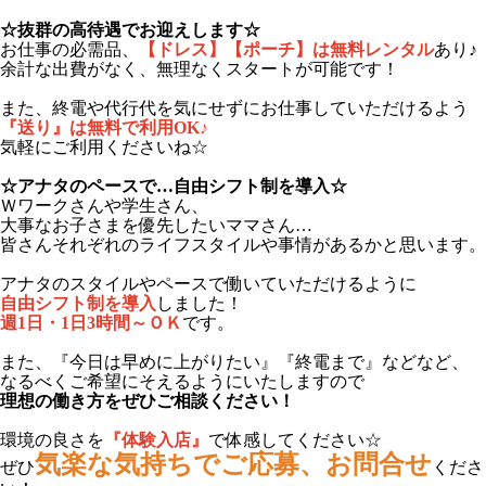
☆抜群の高待遇でお迎えします☆
お仕事の必需品、
【ドレス】【ポーチ】は無料レンタル
あり♪
余計な出費がなく、無理なくスタートが可能です！
また、終電や代行代を気にせずにお仕事していただけるよう
『送り』は無料で利用OK♪
気軽にご利用くださいね☆
☆アナタのペースで…自由シフト制を導入☆
Ｗワークさんや学生さん、
大事なお子さまを優先したいママさん…
皆さんそれぞれのライフスタイルや事情があるかと思います。
アナタのスタイルやペースで働いていただけるように
自由シフト制を導入
しました！
週1日・1日3時間～ＯＫ
です。
また、『今日は早めに上がりたい』『終電まで』などなど、
なるべくご希望にそえるようにいたしますので
理想の働き方をぜひご相談ください！
環境の良さを
『体験入店』
で体感してください☆
気楽な気持ちでご応募、お問合せ
ぜひ
くださ