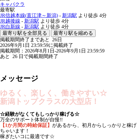
キャバクラ
最寄駅
JR信越本線(直江津～新潟)
-
新潟駅
より徒歩
4分
JR越後線
-
新潟駅
より徒歩
4分
JR白新線
-
新潟駅
より徒歩
4分
最寄り駅を全部見る
最寄り駅を縮める
掲載期間終了まであと
26
日
2026年9月1日 23:59:59に掲載終了
掲載期間：2026年8月1日-2026年9月1日 23:59:59
あと
26
日で掲載期間終了
メッセージ
ゆるく、楽しく、働きやすい☆
新潟トップクラスの大型店！
☆経験がなくてもしっかり稼げる☆
万全のサポート体制が自慢!!
【1か月間の時給保証】
があるから、初月からしっかりと稼げ
ちゃいます！
稼ぎたいコに最適です☆