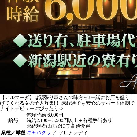
【アルマーダ】は頑張り屋さんの味方っ♪一緒にお店を盛り上
げてくれる女の子大募集!！ 未経験でも安心のサポート体制で
ナイトデビューにぴったり☆
体験時給
6,000円
給与
時給2,100～3,500円以上＋各種手当あり
※経験者は面談にて高給優遇
業種／職種
キャバクラ
／ フロアレディ