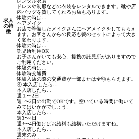
レンタル衣装
ドレスや制服などの衣装をレンタルできます。靴や店
内バッグを貸してくれるお店もあります。
体験の時は…
求人
ヘアメイク
の特
お店で準備したメイクさんにヘアメイクをしてもらえ
徴
ます。お客さんからの反応も髪のセットによって大き
く変わります。
体験の時は…
託児所利用OK
お子さんがいても安心。提携の託児所がありますので
ご利用ください。
体験の時は…
体験時交通費
体験入店の際の交通費が一部または全額もらえます。
④ 本入店したら…
本入店したら…
週１〜2日
週1〜2日の出勤でOKです。空いている時間に働いて
みてはいかがでしょう。
本入店したら…
週3〜4日
週3〜4日働けばお給料も結構いただけますね。
本入店したら…
週末のみ