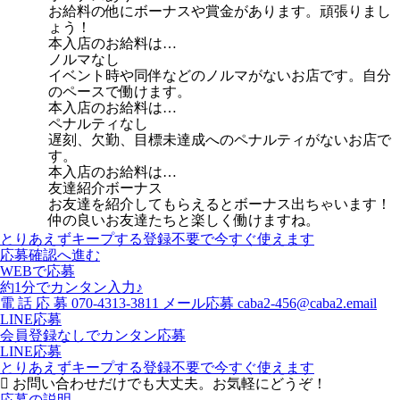
お給料の他にボーナスや賞金があります。頑張りまし
ょう！
本入店のお給料は…
ノルマなし
イベント時や同伴などのノルマがないお店です。自分
のペースで働けます。
本入店のお給料は…
ペナルティなし
遅刻、欠勤、目標未達成へのペナルティがないお店で
す。
本入店のお給料は…
友達紹介ボーナス
お友達を紹介してもらえるとボーナス出ちゃいます！
仲の良いお友達たちと楽しく働けますね。
とりあえずキープする
登録不要で今すぐ使えます
応募確認へ進む
WEBで応募
約1分でカンタン入力♪
電
話
応
募
070-4313-3811
メール応募
caba2-456@caba2.email
LINE応募
会員登録なしでカンタン応募
LINE応募
とりあえずキープする
登録不要で今すぐ使えます
お問い合わせだけでも大丈夫。お気軽にどうぞ！
応募の説明