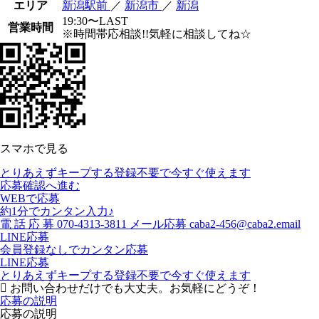
エリア
新潟駅前
／
新潟市
／
新潟
19:30〜LAST
営業時間
※時間帯応相談!!気軽に相談してね☆
スマホで見る
とりあえずキープする
登録不要で今すぐ使えます
応募確認へ進む
WEBで応募
約1分でカンタン入力♪
電
話
応
募
070-4313-3811
メール応募
caba2-456@caba2.email
LINE応募
会員登録なしでカンタン応募
LINE応募
とりあえずキープする
登録不要で今すぐ使えます
お問い合わせだけでも大丈夫。お気軽にどうぞ！
応募の説明
応募の説明