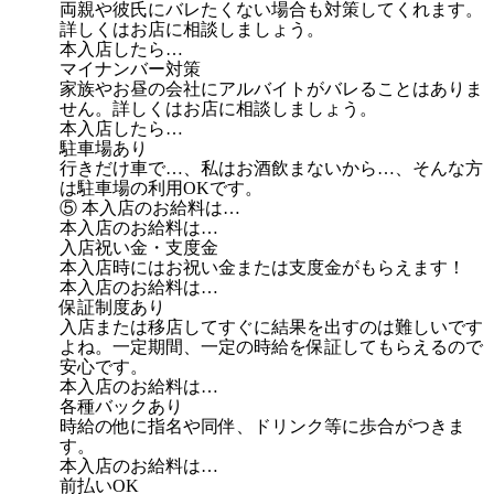
両親や彼氏にバレたくない場合も対策してくれます。
詳しくはお店に相談しましょう。
本入店したら…
マイナンバー対策
家族やお昼の会社にアルバイトがバレることはありま
せん。詳しくはお店に相談しましょう。
本入店したら…
駐車場あり
行きだけ車で…、私はお酒飲まないから…、そんな方
は駐車場の利用OKです。
⑤ 本入店のお給料は…
本入店のお給料は…
入店祝い金・支度金
本入店時にはお祝い金または支度金がもらえます！
本入店のお給料は…
保証制度あり
入店または移店してすぐに結果を出すのは難しいです
よね。一定期間、一定の時給を保証してもらえるので
安心です。
本入店のお給料は…
各種バックあり
時給の他に指名や同伴、ドリンク等に歩合がつきま
す。
本入店のお給料は…
前払いOK