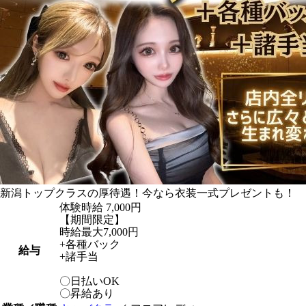
新潟トップクラスの厚待遇！今なら衣装一式プレゼントも！
体験時給
7,000円
【期間限定】
時給最大7,000円
+各種バック
給与
+諸手当
〇日払いOK
〇昇給あり