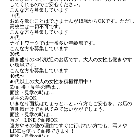
してくれるのでご安心ください。
こんな方を募集しています
10代
お酒を飲むことはできませんが18歳からOKです。ただし
高校生は一切不可です。
こんな方を募集しています
20代
ナイトワークでは一番多い年齢層です。
こんな方を募集しています
30代
働き盛りの30代歓迎のお店です。大人の女性も働きやす
い環境です。
こんな方を募集しています
40代〜
40代以上の大人の女性を積極採用中！
② 面接・見学の時は…
面接・見学の時は…
見学のみOK
いきなり面接はちょっと…という方もご安心を。お店の
雰囲気だけでも見てみてはいかがでしょう。
面接・見学の時は…
写メ・LINEで面接OK
遠方やその他の理由ですぐに行けない方でも、写メや
LINEを使って面接できます！
面接・見学の時は…