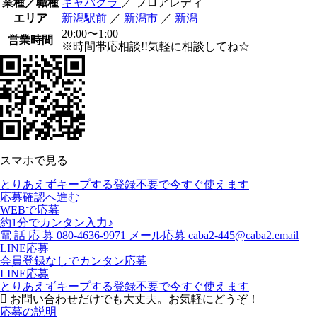
業種／職種
キャバクラ
／ フロアレディ
エリア
新潟駅前
／
新潟市
／
新潟
20:00〜1:00
営業時間
※時間帯応相談!!気軽に相談してね☆
スマホで見る
とりあえずキープする
登録不要で今すぐ使えます
応募確認へ進む
WEBで応募
約1分でカンタン入力♪
電
話
応
募
080-4636-9971
メール応募
caba2-445@caba2.email
LINE応募
会員登録なしでカンタン応募
LINE応募
とりあえずキープする
登録不要で今すぐ使えます
お問い合わせだけでも大丈夫。お気軽にどうぞ！
応募の説明