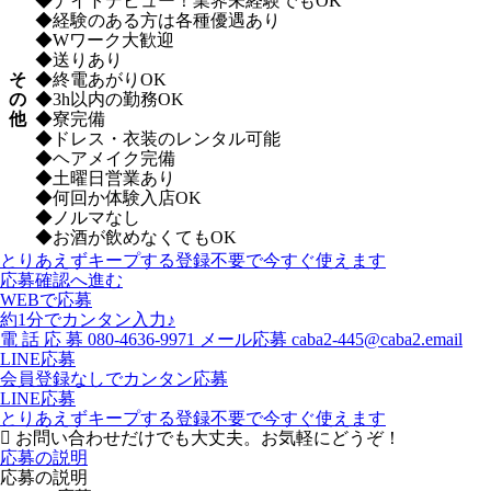
◆ナイトデビュー！業界未経験でもOK
◆経験のある方は各種優遇あり
◆Wワーク大歓迎
◆送りあり
そ
◆終電あがりOK
の
◆3h以内の勤務OK
他
◆寮完備
◆ドレス・衣装のレンタル可能
◆ヘアメイク完備
◆土曜日営業あり
◆何回か体験入店OK
◆ノルマなし
◆お酒が飲めなくてもOK
とりあえずキープする
登録不要で今すぐ使えます
応募確認へ進む
WEBで応募
約1分でカンタン入力♪
電
話
応
募
080-4636-9971
メール応募
caba2-445@caba2.email
LINE応募
会員登録なしでカンタン応募
LINE応募
とりあえずキープする
登録不要で今すぐ使えます
お問い合わせだけでも大丈夫。お気軽にどうぞ！
応募の説明
応募の説明