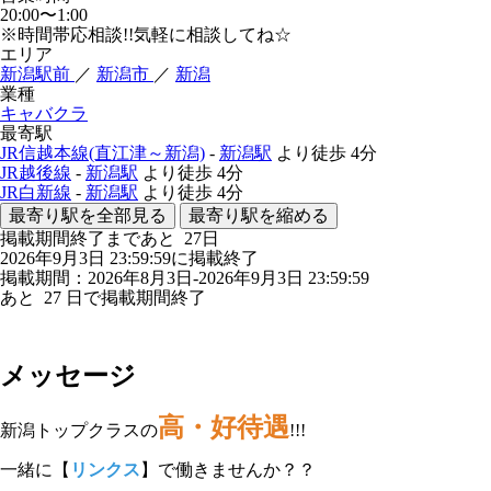
20:00〜1:00
※時間帯応相談!!気軽に相談してね☆
エリア
新潟駅前
／
新潟市
／
新潟
業種
キャバクラ
最寄駅
JR信越本線(直江津～新潟)
-
新潟駅
より徒歩
4分
JR越後線
-
新潟駅
より徒歩
4分
JR白新線
-
新潟駅
より徒歩
4分
最寄り駅を全部見る
最寄り駅を縮める
掲載期間終了まであと
27
日
2026年9月3日 23:59:59に掲載終了
掲載期間：2026年8月3日-2026年9月3日 23:59:59
あと
27
日で掲載期間終了
メッセージ
高・好待遇
新潟トップクラスの
!!!
一緒に【
リンクス
】で働きませんか？？