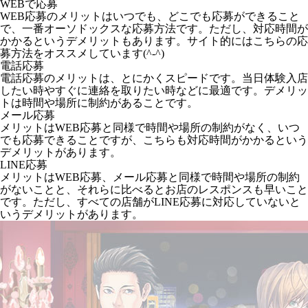
WEBで応募
WEB応募のメリットはいつでも、どこでも応募ができること
で、一番オーソドックスな応募方法です。ただし、対応時間が
かかるというデメリットもあります。サイト的にはこちらの応
募方法をオススメしています(^-^)
電話応募
電話応募のメリットは、とにかくスピードです。当日体験入店
したい時やすぐに連絡を取りたい時などに最適です。デメリッ
トは時間や場所に制約があることです。
メール応募
メリットはWEB応募と同様で時間や場所の制約がなく、いつ
でも応募できることですが、こちらも対応時間がかかるという
デメリットがあります。
LINE応募
メリットはWEB応募、メール応募と同様で時間や場所の制約
がないことと、それらに比べるとお店のレスポンスも早いこと
です。ただし、すべての店舗がLINE応募に対応していないと
いうデメリットがあります。