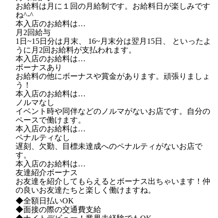
お給料は月に１回の月給制です。お給料日が楽しみです
ね^-^
本入店のお給料は…
月2回給与
1日~15日分は月末、 16~月末分は翌月15日、 といったよ
うに月2回お給料が支払われます。
本入店のお給料は…
ボーナスあり
お給料の他にボーナスや賞金があります。頑張りましょ
う！
本入店のお給料は…
ノルマなし
イベント時や同伴などのノルマがないお店です。自分の
ペースで働けます。
本入店のお給料は…
ペナルティなし
遅刻、欠勤、目標未達成へのペナルティがないお店で
す。
本入店のお給料は…
友達紹介ボーナス
お友達を紹介してもらえるとボーナス出ちゃいます！仲
の良いお友達たちと楽しく働けますね。
◆全額日払いOK
◆面接の際の交通費支給