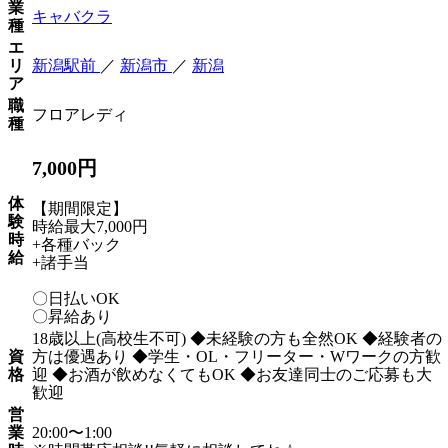
業
キャバクラ
種
エ
リ
新潟駅前
／
新潟市
／
新潟
ア
職
フロアレディ
種
7,000円
体
【期間限定】
験
時給最大7,000円
時
+各種バック
給
+諸手当
〇日払いOK
〇昇給あり
18歳以上(高校生不可) ◆未経験の方も全然OK ◆経験者の
資
方は優遇あり ◆学生・OL・フリーター・Wワークの方歓
格
迎 ◆お酒が飲めなくてもOK ◆お友達同士のご応募も大
歓迎
営
業
20:00〜1:00