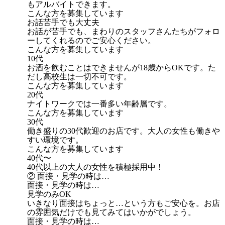
もアルバイトできます。
こんな方を募集しています
お話苦手でも大丈夫
お話が苦手でも、まわりのスタッフさんたちがフォロ
ーしてくれるのでご安心ください。
こんな方を募集しています
10代
お酒を飲むことはできませんが18歳からOKです。た
だし高校生は一切不可です。
こんな方を募集しています
20代
ナイトワークでは一番多い年齢層です。
こんな方を募集しています
30代
働き盛りの30代歓迎のお店です。大人の女性も働きや
すい環境です。
こんな方を募集しています
40代〜
40代以上の大人の女性を積極採用中！
② 面接・見学の時は…
面接・見学の時は…
見学のみOK
いきなり面接はちょっと…という方もご安心を。お店
の雰囲気だけでも見てみてはいかがでしょう。
面接・見学の時は…