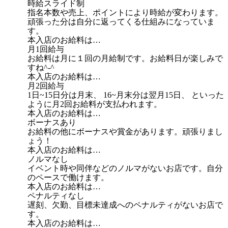
時給スライド制
指名本数や売上、ポイントにより時給が変わります。
頑張った分は自分に返ってくる仕組みになっていま
す。
本入店のお給料は…
月1回給与
お給料は月に１回の月給制です。お給料日が楽しみで
すね^-^
本入店のお給料は…
月2回給与
1日~15日分は月末、 16~月末分は翌月15日、 といった
ように月2回お給料が支払われます。
本入店のお給料は…
ボーナスあり
お給料の他にボーナスや賞金があります。頑張りまし
ょう！
本入店のお給料は…
ノルマなし
イベント時や同伴などのノルマがないお店です。自分
のペースで働けます。
本入店のお給料は…
ペナルティなし
遅刻、欠勤、目標未達成へのペナルティがないお店で
す。
本入店のお給料は…