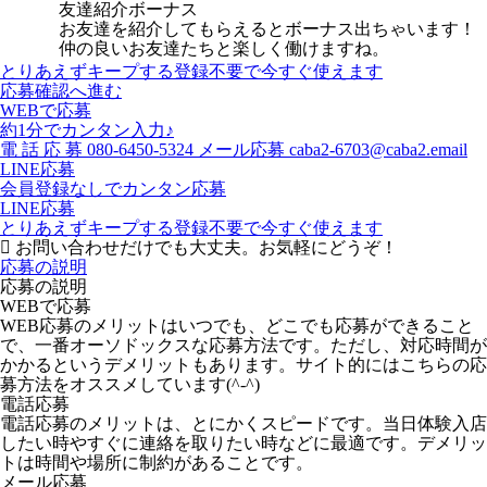
友達紹介ボーナス
お友達を紹介してもらえるとボーナス出ちゃいます！
仲の良いお友達たちと楽しく働けますね。
とりあえずキープする
登録不要で今すぐ使えます
応募確認へ進む
WEBで応募
約1分でカンタン入力♪
電
話
応
募
080-6450-5324
メール応募
caba2-6703@caba2.email
LINE応募
会員登録なしでカンタン応募
LINE応募
とりあえずキープする
登録不要で今すぐ使えます
お問い合わせだけでも大丈夫。お気軽にどうぞ！
応募の説明
応募の説明
WEBで応募
WEB応募のメリットはいつでも、どこでも応募ができること
で、一番オーソドックスな応募方法です。ただし、対応時間が
かかるというデメリットもあります。サイト的にはこちらの応
募方法をオススメしています(^-^)
電話応募
電話応募のメリットは、とにかくスピードです。当日体験入店
したい時やすぐに連絡を取りたい時などに最適です。デメリッ
トは時間や場所に制約があることです。
メール応募