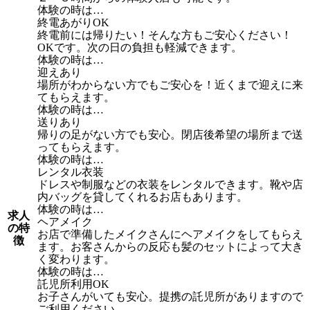
体験の時は…
終電あがりOK
終電前には帰りたい！そんな方もご安心ください！
OKです。次の日の負担も軽減できます。
体験の時は…
迎えあり
場所がわからない方でもご安心を！近くまで迎えに来
てもらえます。
体験の時は…
送りあり
帰りの足がない方でも安心。閉店後希望の場所まで送
ってもらえます。
体験の時は…
レンタル衣装
ドレスや制服などの衣装をレンタルできます。靴や店
内バッグを貸してくれるお店もあります。
体験の時は…
求人
ヘアメイク
の特
お店で準備したメイクさんにヘアメイクをしてもらえ
徴
ます。お客さんからの反応も髪のセットによって大き
く変わります。
体験の時は…
託児所利用OK
お子さんがいても安心。提携の託児所がありますので
ご利用ください。