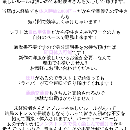
厳しいルールは無いので未経験者さんも安心して働けます。
当店は未経験でも
体入時給2,000円～
だから学業優先の学生さ
んも
短時間で効率よく稼げちゃいます！
シフトは
自己申告制
だから学生さんやWワークの方も
自分のペースで勤務出来ます！
履歴書不要ですので身分証明書をお持ち頂ければ
即日体入可能
です！
新作の洋服が欲しいからお金が必要…なんて
理由でも構いません!!
お気軽にお問い合わせください。
送り
があるのでラストまで頑張っても
ドライバーが安全運転で送り届けてくれます！
通勤交通費
もきちんと支給されるので
無駄な出費はかかりません！
未経験者さんだとノルマや厳しいルールがあって
結局ストレスで長続きしなそう…って皆さん初めは不安を
抱えて面接・体入されますが、パーティーバニーは
女の子がいかに
ノンストレスで長く楽しんで働ける
かを
考えていますので、皆さんすぐにその不安は解消されていま