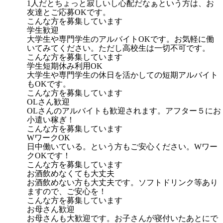
1人だとちょっと寂しいし心配だなぁという方は、お
友達とご応募OKです。
こんな方を募集しています
学生歓迎
大学生や専門学生のアルバイトOKです。お気軽に働
いてみてください。ただし高校生は一切不可です。
こんな方を募集しています
学生短期休み利用OK
大学生や専門学生の休日を活かしての短期アルバイト
もOKです。
こんな方を募集しています
OLさん歓迎
OLさんのアルバイトも歓迎されます。アフター５にお
小遣い稼ぎ！
こんな方を募集しています
WワークOK
日中働いている。という方もご安心ください。Wワー
クOKです！
こんな方を募集しています
お酒飲めなくても大丈夫
お酒飲めない方も大丈夫です。ソフトドリンク等あり
ますので、ご安心を！
こんな方を募集しています
お母さん歓迎
お母さんも大歓迎です。お子さんが寝付いたあとにで