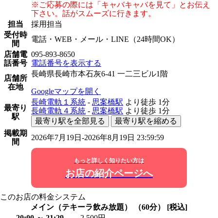
※ご応募の際には「キャバキャバを見て」とお伝え
下さい。話がスムーズに行きます。
担当
採用担当
受付時
電話・WEB・メール・LINE（24時間OK）
間
店舗電
095-893-8650
話番号
電話番号を表示する
長崎県長崎市本石灰6-41 一二三ビル1階
店舗所
在地
Googleマップを開く
長崎電軌１系統
-
思案橋駅
より徒歩
1分
最寄り
長崎電軌４系統
-
思案橋駅
より徒歩
1分
駅
最寄り駅を全部見る
最寄り駅を縮める
掲載期
2026年7月19日-2026年8月19日 23:59:59
間
もっと詳しく知りたい方は
お店の紹介ページへ
このお店の料金システム
メイン（テキーラ飲み放題） （60分） [税込]
20:00 ～ 21:29
2,500円