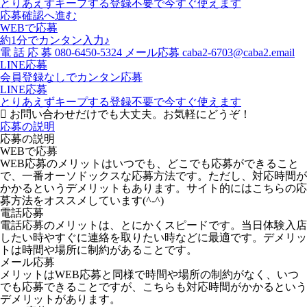
とりあえずキープする
登録不要で今すぐ使えます
応募確認へ進む
WEBで応募
約1分でカンタン入力♪
電
話
応
募
080-6450-5324
メール応募
caba2-6703@caba2.email
LINE応募
会員登録なしでカンタン応募
LINE応募
とりあえずキープする
登録不要で今すぐ使えます
お問い合わせだけでも大丈夫。お気軽にどうぞ！
応募の説明
応募の説明
WEBで応募
WEB応募のメリットはいつでも、どこでも応募ができること
で、一番オーソドックスな応募方法です。ただし、対応時間が
かかるというデメリットもあります。サイト的にはこちらの応
募方法をオススメしています(^-^)
電話応募
電話応募のメリットは、とにかくスピードです。当日体験入店
したい時やすぐに連絡を取りたい時などに最適です。デメリッ
トは時間や場所に制約があることです。
メール応募
メリットはWEB応募と同様で時間や場所の制約がなく、いつ
でも応募できることですが、こちらも対応時間がかかるという
デメリットがあります。