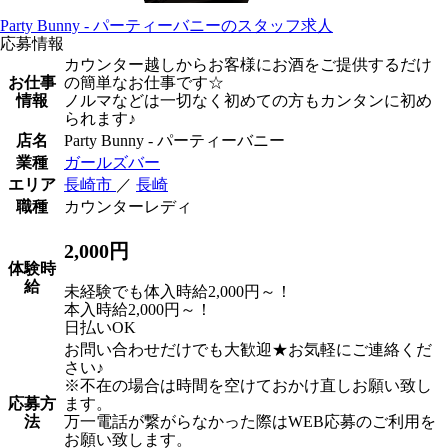
Party Bunny - パーティーバニーのスタッフ求人
応募情報
カウンター越しからお客様にお酒をご提供するだけ
お仕事
の簡単なお仕事です☆
情報
ノルマなどは一切なく初めての方もカンタンに初め
られます♪
店名
Party Bunny - パーティーバニー
業種
ガールズバー
エリア
長崎市
／
長崎
職種
カウンターレディ
2,000円
体験時
給
未経験でも体入時給2,000円～！
本入時給2,000円～！
日払いOK
お問い合わせだけでも大歓迎★お気軽にご連絡くだ
さい♪
※不在の場合は時間を空けておかけ直しお願い致し
応募方
ます。
法
万一電話が繋がらなかった際はWEB応募のご利用を
お願い致します。