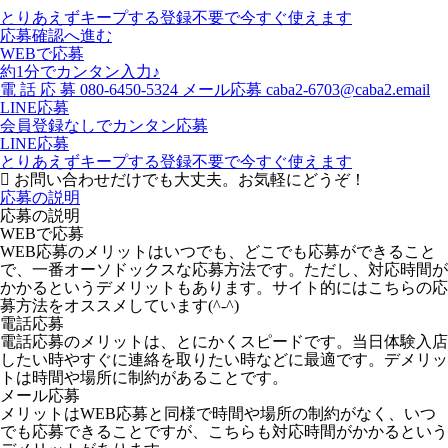
とりあえずキープする
登録不要で今すぐ使えます
応募確認へ進む
WEBで応募
約1分でカンタン入力♪
電
話
応
募
080-6450-5324
メール応募
caba2-6703@caba2.email
LINE応募
会員登録なしでカンタン応募
LINE応募
とりあえずキープする
登録不要で今すぐ使えます
お問い合わせだけでも大丈夫。お気軽にどうぞ！
応募の説明
応募の説明
WEBで応募
WEB応募のメリットはいつでも、どこでも応募ができること
で、一番オーソドックスな応募方法です。ただし、対応時間が
かかるというデメリットもあります。サイト的にはこちらの応
募方法をオススメしています(^-^)
電話応募
電話応募のメリットは、とにかくスピードです。当日体験入店
したい時やすぐに連絡を取りたい時などに最適です。デメリッ
トは時間や場所に制約があることです。
メール応募
メリットはWEB応募と同様で時間や場所の制約がなく、いつ
でも応募できることですが、こちらも対応時間がかかるという