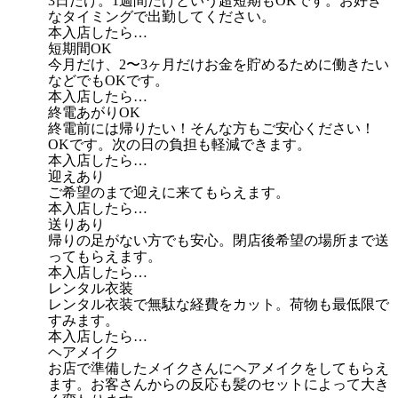
3日だけ。1週間だけという超短期もOKです。お好き
なタイミングで出勤してください。
本入店したら…
短期間OK
今月だけ、2〜3ヶ月だけお金を貯めるために働きたい
などでもOKです。
本入店したら…
終電あがりOK
終電前には帰りたい！そんな方もご安心ください！
OKです。次の日の負担も軽減できます。
本入店したら…
迎えあり
ご希望のまで迎えに来てもらえます。
本入店したら…
送りあり
帰りの足がない方でも安心。閉店後希望の場所まで送
ってもらえます。
本入店したら…
レンタル衣装
レンタル衣装で無駄な経費をカット。荷物も最低限で
すみます。
本入店したら…
ヘアメイク
お店で準備したメイクさんにヘアメイクをしてもらえ
ます。お客さんからの反応も髪のセットによって大き