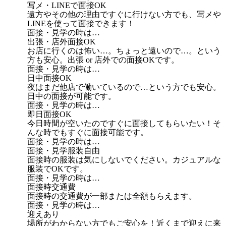
写メ・LINEで面接OK
遠方やその他の理由ですぐに行けない方でも、写メや
LINEを使って面接できます！
面接・見学の時は…
出張・店外面接OK
お店に行くのは怖い…。ちょっと遠いので…。という
方も安心。出張 or 店外での面接OKです。
面接・見学の時は…
日中面接OK
夜はまだ他店で働いているので…という方でも安心。
日中の面接が可能です。
面接・見学の時は…
即日面接OK
今日時間が空いたのですぐに面接してもらいたい！そ
んな時でもすぐに面接可能です。
面接・見学の時は…
面接・見学服装自由
面接時の服装は気にしないでください。カジュアルな
服装でOKです。
面接・見学の時は…
面接時交通費
面接時の交通費が一部または全額もらえます。
面接・見学の時は…
迎えあり
場所がわからない方でもご安心を！近くまで迎えに来