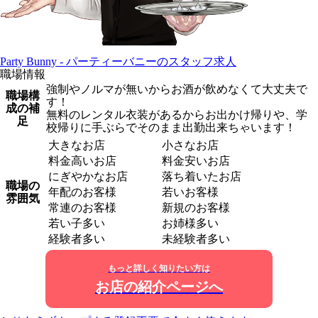
Party Bunny - パーティーバニーのスタッフ求人
職場情報
強制やノルマが無いからお酒が飲めなくて大丈夫で
職場構
す！
成の補
無料のレンタル衣装があるからお出かけ帰りや、学
足
校帰りに手ぶらでそのまま出勤出来ちゃいます！
大きなお店
小さなお店
料金高いお店
料金安いお店
にぎやかなお店
落ち着いたお店
職場の
年配のお客様
若いお客様
雰囲気
常連のお客様
新規のお客様
若い子多い
お姉様多い
経験者多い
未経験者多い
もっと詳しく知りたい方は
お店の紹介ページへ