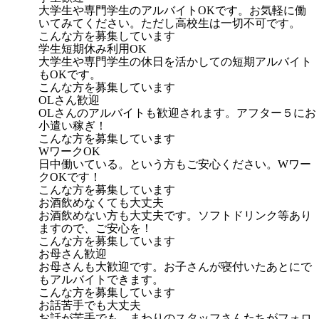
大学生や専門学生のアルバイトOKです。お気軽に働
いてみてください。ただし高校生は一切不可です。
こんな方を募集しています
学生短期休み利用OK
大学生や専門学生の休日を活かしての短期アルバイト
もOKです。
こんな方を募集しています
OLさん歓迎
OLさんのアルバイトも歓迎されます。アフター５にお
小遣い稼ぎ！
こんな方を募集しています
WワークOK
日中働いている。という方もご安心ください。Wワー
クOKです！
こんな方を募集しています
お酒飲めなくても大丈夫
お酒飲めない方も大丈夫です。ソフトドリンク等あり
ますので、ご安心を！
こんな方を募集しています
お母さん歓迎
お母さんも大歓迎です。お子さんが寝付いたあとにで
もアルバイトできます。
こんな方を募集しています
お話苦手でも大丈夫
お話が苦手でも、まわりのスタッフさんたちがフォロ