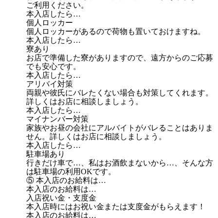
ご利用ください。
本入店したら…
個人ロッカー
個人ロッカーがあるので荷物も置いておけますね。
本入店したら…
寮あり
お店で準備した寮がありますので、遠方からのご応募
でも安心です。
本入店したら…
アリバイ対策
両親や彼氏にバレたくない場合も対策してくれます。
詳しくはお店に相談しましょう。
本入店したら…
マイナンバー対策
家族やお昼の会社にアルバイトがバレることはありま
せん。詳しくはお店に相談しましょう。
本入店したら…
駐車場あり
行きだけ車で…、私はお酒飲まないから…、そんな方
は駐車場の利用OKです。
⑤ 本入店のお給料は…
本入店のお給料は…
入店祝い金・支度金
本入店時にはお祝い金または支度金がもらえます！
本入店のお給料は…