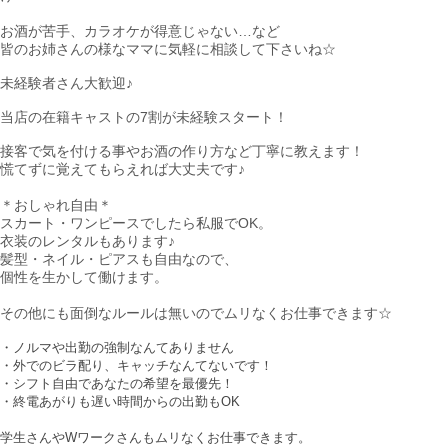
お酒が苦手、カラオケが得意じゃない…など
皆のお姉さんの様なママに気軽に相談して下さいね☆
未経験者さん大歓迎♪
当店の在籍キャストの7割が未経験スタート！
接客で気を付ける事やお酒の作り方など丁寧に教えます！
慌てずに覚えてもらえれば大丈夫です♪
＊おしゃれ自由＊
スカート・ワンピースでしたら私服でOK。
衣装のレンタルもあります♪
髪型・ネイル・ピアスも自由なので、
個性を生かして働けます。
その他にも面倒なルールは無いのでムリなくお仕事できます☆
・ノルマや出勤の強制なんてありません
・外でのビラ配り、キャッチなんてないです！
・シフト自由であなたの希望を最優先！
・終電あがりも遅い時間からの出勤もOK
学生さんやWワークさんもムリなくお仕事できます。