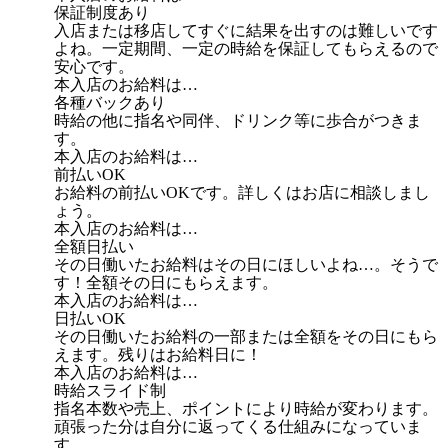
保証制度あり
入店または移店してすぐに結果を出すのは難しいです
よね。一定期間、一定の時給を保証してもらえるので
安心です。
本入店のお給料は…
各種バックあり
時給の他に指名や同伴、ドリンク等に歩合がつきま
す。
本入店のお給料は…
前払いOK
お給料の前払いOKです。詳しくはお店に相談しまし
ょう。
本入店のお給料は…
全額日払い
その日働いたお給料はその日にほしいよね…。そうで
す！全額その日にもらえます。
本入店のお給料は…
日払いOK
その日働いたお給料の一部または全額をその日にもら
えます。残りはお給料日に！
本入店のお給料は…
時給スライド制
指名本数や売上、ポイントにより時給が変わります。
頑張った分は自分に返ってくる仕組みになっていま
す。