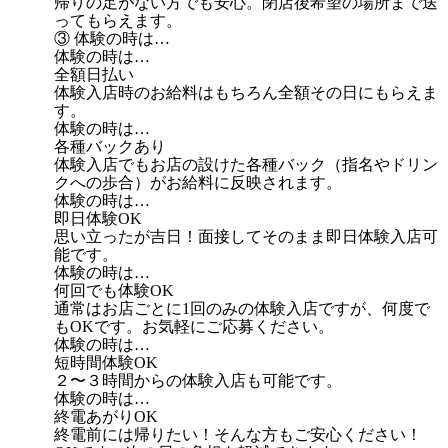
帰りの足がない方でも安心。閉店後希望の場所まで送
ってもらえます。
③ 体験の時は…
体験の時は…
全額日払い
体験入店時のお給料はもちろん全額その日にもらえま
す。
体験の時は…
各種バックあり
体験入店でもお店の設けた各種バック（指名やドリン
クへの歩合）がお給料に反映されます。
体験の時は…
即日体験OK
思い立ったが吉日！面接してそのまま即日体験入店可
能です。
体験の時は…
何回でも体験OK
通常はお店ごとに1回のみの体験入店ですが、何度で
もOKです。お気軽にご応募ください。
体験の時は…
短時間体験OK
２〜３時間からの体験入店も可能です。
体験の時は…
終電あがりOK
終電前には帰りたい！そんな方もご安心ください！