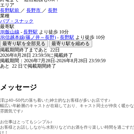
エリア
長野駅前
／
長野市
／
長野
業種
パブ・スナック
最寄駅
JR飯山線
-
長野駅
より徒歩
10分
JR信越本線(篠ノ井～長野)
-
長野駅
より徒歩
10分
最寄り駅を全部見る
最寄り駅を縮める
掲載期間終了まであと
22
日
2026年8月28日 23:59:59に掲載終了
掲載期間：2026年7月28日-2026年8月28日 23:59:59
あと
22
日で掲載期間終了
メッセージ
澪は40~50代の落ち着いた紳士的なお客様が多いお店です♪
幅広い年齢層のキャストが在籍しており、キャスト同士が仲良く暖かな
雰囲気です♪
お仕事はとってもシンプル♪
お客様とお話ししながら水割りなどのお酒を作り楽しい時間を過ごすだ
け！