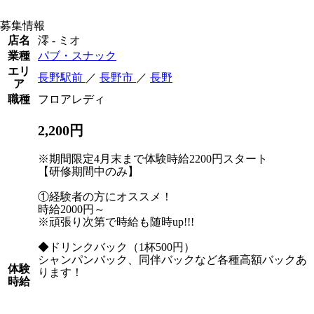
募集情報
店名
澪 - ミオ
業種
パブ・スナック
エリ
長野駅前
／
長野市
／
長野
ア
職種
フロアレディ
2,200円
※期間限定4月末まで体験時給2200円スタート
【研修期間中のみ】
①経験者の方にオススメ！
時給2000円～
※頑張り次第で時給も随時up!!!
◆ドリンクバック（1杯500円）
シャンパンバック、同伴バックなど各種高額バックあ
体験
ります！
時給