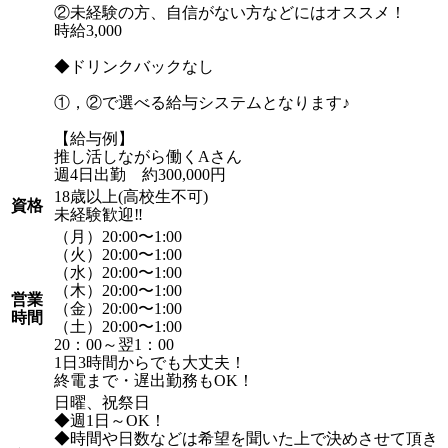
②未経験の方、自信がない方などにはオススメ！
時給3,000
◆ドリンクバックなし
①，②で選べる給与システムとなります♪
【給与例】
推し活しながら働くAさん
週4日出勤 約300,000円
18歳以上(高校生不可)
資格
未経験歓迎‼️
（月）20:00〜1:00
（火）20:00〜1:00
（水）20:00〜1:00
（木）20:00〜1:00
営業
（金）20:00〜1:00
時間
（土）20:00〜1:00
20：00～翌1：00
1日3時間からでも大丈夫！
終電まで・遅出勤務もOK！
日曜、祝祭日
◆週1日～OK！
◆時間や日数などは希望を聞いた上で決めさせて頂き