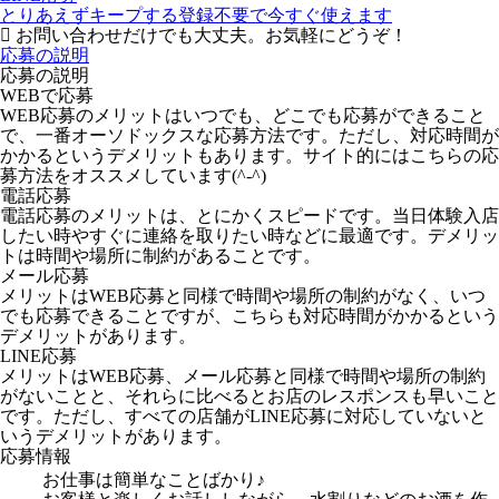
とりあえずキープする
登録不要で今すぐ使えます
お問い合わせだけでも大丈夫。お気軽にどうぞ！
応募の説明
応募の説明
WEBで応募
WEB応募のメリットはいつでも、どこでも応募ができること
で、一番オーソドックスな応募方法です。ただし、対応時間が
かかるというデメリットもあります。サイト的にはこちらの応
募方法をオススメしています(^-^)
電話応募
電話応募のメリットは、とにかくスピードです。当日体験入店
したい時やすぐに連絡を取りたい時などに最適です。デメリッ
トは時間や場所に制約があることです。
メール応募
メリットはWEB応募と同様で時間や場所の制約がなく、いつ
でも応募できることですが、こちらも対応時間がかかるという
デメリットがあります。
LINE応募
メリットはWEB応募、メール応募と同様で時間や場所の制約
がないことと、それらに比べるとお店のレスポンスも早いこと
です。ただし、すべての店舗がLINE応募に対応していないと
いうデメリットがあります。
応募情報
お仕事は簡単なことばかり♪