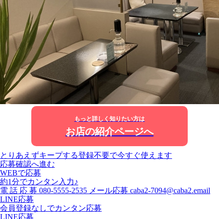
もっと詳しく知りたい方は
お店の紹介ページへ
とりあえずキープする
登録不要で今すぐ使えます
応募確認へ進む
WEBで応募
約1分でカンタン入力♪
電
話
応
募
080-5555-2535
メール応募
caba2-7094@caba2.email
LINE応募
会員登録なしでカンタン応募
LINE応募