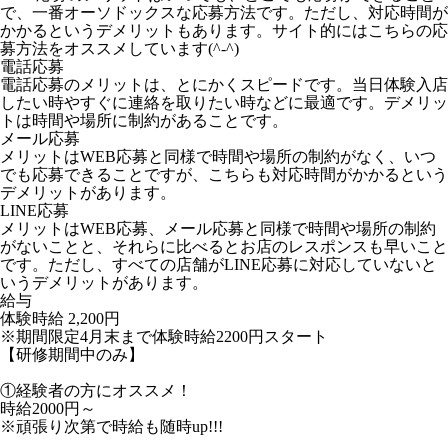
で、一番オーソドックスな応募方法です。ただし、対応時間が
かかるというデメリットもあります。サイト的にはこちらの応
募方法をオススメしています(^-^)
電話応募
電話応募のメリットは、とにかくスピードです。当日体験入店
したい時やすぐに連絡を取りたい時などに最適です。デメリッ
トは時間や場所に制約があることです。
メール応募
メリットはWEB応募と同様で時間や場所の制約がなく、いつ
でも応募できることですが、こちらも対応時間がかかるという
デメリットがあります。
LINE応募
メリットはWEB応募、メール応募と同様で時間や場所の制約
がないことと、それらに比べるとお店のレスポンスも早いこと
です。ただし、すべての店舗がLINE応募に対応していないと
いうデメリットがあります。
給与
体験時給
2,200円
※期間限定4月末まで体験時給2200円スタート
【研修期間中のみ】
①経験者の方にオススメ！
時給2000円～
※頑張り次第で時給も随時up!!!