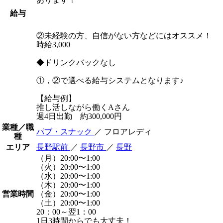
給与
②未経験の方、自信がない方などにはオススメ！
時給3,000
◆ドリンクバックなし
①，②で選べる給与システムとなります♪
【給与例】
推し活しながら働くAさん
週4日出勤 約300,000円
業種／職
パブ・スナック
／ フロアレディ
種
エリア
長野駅前
／
長野市
／
長野
（月）20:00〜1:00
（火）20:00〜1:00
（水）20:00〜1:00
（木）20:00〜1:00
営業時間
（金）20:00〜1:00
（土）20:00〜1:00
20：00～翌1：00
1日3時間からでも大丈夫！