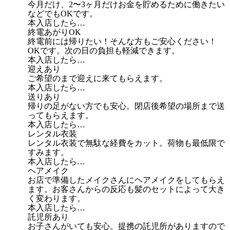
今月だけ、2〜3ヶ月だけお金を貯めるために働きたい
などでもOKです。
本入店したら…
終電あがりOK
終電前には帰りたい！そんな方もご安心ください！
OKです。次の日の負担も軽減できます。
本入店したら…
迎えあり
ご希望のまで迎えに来てもらえます。
本入店したら…
送りあり
帰りの足がない方でも安心。閉店後希望の場所まで送
ってもらえます。
本入店したら…
レンタル衣装
レンタル衣装で無駄な経費をカット。荷物も最低限で
すみます。
本入店したら…
ヘアメイク
お店で準備したメイクさんにヘアメイクをしてもらえ
ます。お客さんからの反応も髪のセットによって大き
く変わります。
本入店したら…
託児所あり
お子さんがいても安心。提携の託児所がありますので