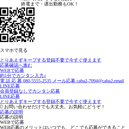
終電まで・遅出勤務もOK！
スマホで見る
とりあえずキープする
登録不要で今すぐ使えます
応募確認へ進む
WEBで応募
約1分でカンタン入力♪
電
話
応
募
080-5555-2535
メール応募
caba2-7094@caba2.email
LINE応募
会員登録なしでカンタン応募
LINE応募
とりあえずキープする
登録不要で今すぐ使えます
お問い合わせだけでも大丈夫。お気軽にどうぞ！
応募の説明
応募の説明
WEBで応募
WEB応募のメリットはいつでも、どこでも応募ができること