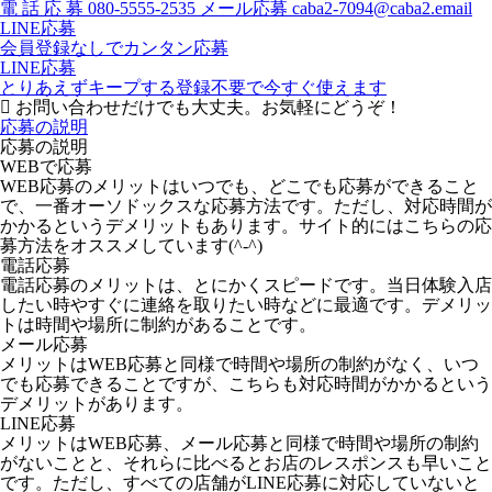
電
話
応
募
080-5555-2535
メール応募
caba2-7094@caba2.email
LINE応募
会員登録なしでカンタン応募
LINE応募
とりあえずキープする
登録不要で今すぐ使えます
お問い合わせだけでも大丈夫。お気軽にどうぞ！
応募の説明
応募の説明
WEBで応募
WEB応募のメリットはいつでも、どこでも応募ができること
で、一番オーソドックスな応募方法です。ただし、対応時間が
かかるというデメリットもあります。サイト的にはこちらの応
募方法をオススメしています(^-^)
電話応募
電話応募のメリットは、とにかくスピードです。当日体験入店
したい時やすぐに連絡を取りたい時などに最適です。デメリッ
トは時間や場所に制約があることです。
メール応募
メリットはWEB応募と同様で時間や場所の制約がなく、いつ
でも応募できることですが、こちらも対応時間がかかるという
デメリットがあります。
LINE応募
メリットはWEB応募、メール応募と同様で時間や場所の制約
がないことと、それらに比べるとお店のレスポンスも早いこと
です。ただし、すべての店舗がLINE応募に対応していないと