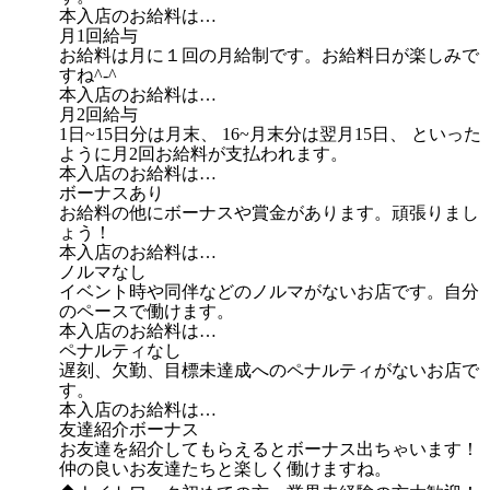
本入店のお給料は…
月1回給与
お給料は月に１回の月給制です。お給料日が楽しみで
すね^-^
本入店のお給料は…
月2回給与
1日~15日分は月末、 16~月末分は翌月15日、 といった
ように月2回お給料が支払われます。
本入店のお給料は…
ボーナスあり
お給料の他にボーナスや賞金があります。頑張りまし
ょう！
本入店のお給料は…
ノルマなし
イベント時や同伴などのノルマがないお店です。自分
のペースで働けます。
本入店のお給料は…
ペナルティなし
遅刻、欠勤、目標未達成へのペナルティがないお店で
す。
本入店のお給料は…
友達紹介ボーナス
お友達を紹介してもらえるとボーナス出ちゃいます！
仲の良いお友達たちと楽しく働けますね。