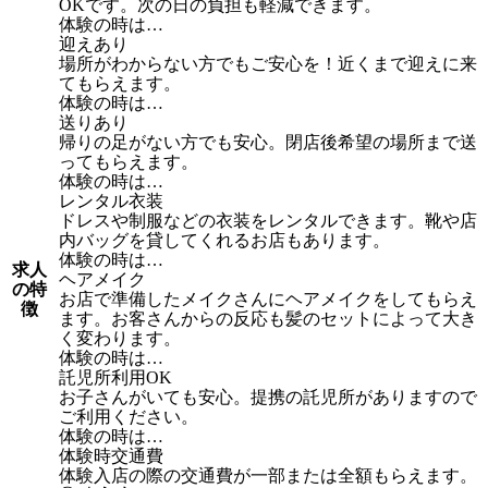
OKです。次の日の負担も軽減できます。
体験の時は…
迎えあり
場所がわからない方でもご安心を！近くまで迎えに来
てもらえます。
体験の時は…
送りあり
帰りの足がない方でも安心。閉店後希望の場所まで送
ってもらえます。
体験の時は…
レンタル衣装
ドレスや制服などの衣装をレンタルできます。靴や店
内バッグを貸してくれるお店もあります。
体験の時は…
求人
ヘアメイク
の特
お店で準備したメイクさんにヘアメイクをしてもらえ
徴
ます。お客さんからの反応も髪のセットによって大き
く変わります。
体験の時は…
託児所利用OK
お子さんがいても安心。提携の託児所がありますので
ご利用ください。
体験の時は…
体験時交通費
体験入店の際の交通費が一部または全額もらえます。