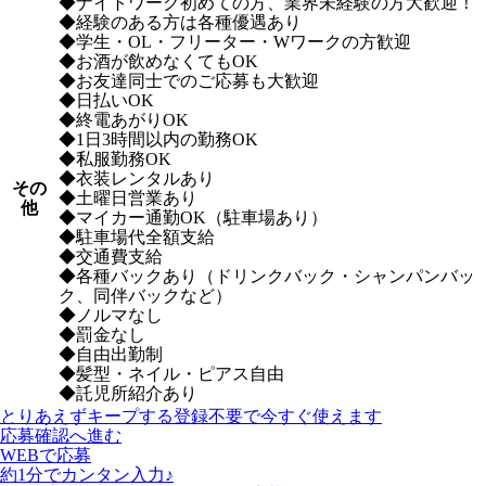
◆ナイトワーク初めての方、業界未経験の方大歓迎！
◆経験のある方は各種優遇あり
◆学生・OL・フリーター・Wワークの方歓迎
◆お酒が飲めなくてもOK
◆お友達同士でのご応募も大歓迎
◆日払いOK
◆終電あがりOK
◆1日3時間以内の勤務OK
◆私服勤務OK
◆衣装レンタルあり
その
◆土曜日営業あり
他
◆マイカー通勤OK（駐車場あり）
◆駐車場代全額支給
◆交通費支給
◆各種バックあり（ドリンクバック・シャンパンバッ
ク、同伴バックなど）
◆ノルマなし
◆罰金なし
◆自由出勤制
◆髪型・ネイル・ピアス自由
◆託児所紹介あり
とりあえずキープする
登録不要で今すぐ使えます
応募確認へ進む
WEBで応募
約1分でカンタン入力♪