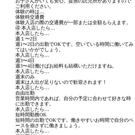
お子さんがいても安心。提携の託児所がありますので
ご利用ください。
体験の時は…
体験時交通費
体験入店の際の交通費が一部または全額もらえます。
④ 本入店したら…
本入店したら…
週１〜2日
週1〜2日の出勤でOKです。空いている時間に働いてみ
てはいかがでしょう。
本入店したら…
週3〜4日
週3〜4日働けばお給料も結構いただけますね。
本入店したら…
週末のみ
週末は人出が足りないので歓迎されます！
本入店したら…
自由出勤
営業時間内であれば、自分の予定に合わせて好きな時
に出勤できます。
本入店したら…
短時間勤務OK
短時間の出勤でOKです。働きやすいお時間で自分のペ
ースを崩さずに働きましょう。
本入店したら…