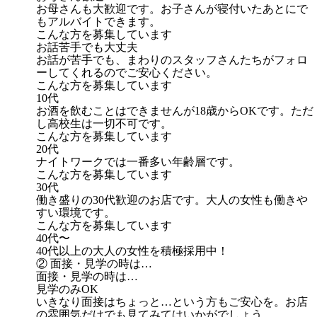
お母さんも大歓迎です。お子さんが寝付いたあとにで
もアルバイトできます。
こんな方を募集しています
お話苦手でも大丈夫
お話が苦手でも、まわりのスタッフさんたちがフォロ
ーしてくれるのでご安心ください。
こんな方を募集しています
10代
お酒を飲むことはできませんが18歳からOKです。ただ
し高校生は一切不可です。
こんな方を募集しています
20代
ナイトワークでは一番多い年齢層です。
こんな方を募集しています
30代
働き盛りの30代歓迎のお店です。大人の女性も働きや
すい環境です。
こんな方を募集しています
40代〜
40代以上の大人の女性を積極採用中！
② 面接・見学の時は…
面接・見学の時は…
見学のみOK
いきなり面接はちょっと…という方もご安心を。お店
の雰囲気だけでも見てみてはいかがでしょう。