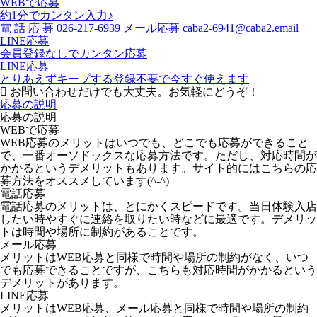
WEBで応募
約1分でカンタン入力♪
電
話
応
募
026-217-6939
メール応募
caba2-6941@caba2.email
LINE応募
会員登録なしでカンタン応募
LINE応募
とりあえずキープする
登録不要で今すぐ使えます
お問い合わせだけでも大丈夫。お気軽にどうぞ！
応募の説明
応募の説明
WEBで応募
WEB応募のメリットはいつでも、どこでも応募ができること
で、一番オーソドックスな応募方法です。ただし、対応時間が
かかるというデメリットもあります。サイト的にはこちらの応
募方法をオススメしています(^-^)
電話応募
電話応募のメリットは、とにかくスピードです。当日体験入店
したい時やすぐに連絡を取りたい時などに最適です。デメリッ
トは時間や場所に制約があることです。
メール応募
メリットはWEB応募と同様で時間や場所の制約がなく、いつ
でも応募できることですが、こちらも対応時間がかかるという
デメリットがあります。
LINE応募
メリットはWEB応募、メール応募と同様で時間や場所の制約