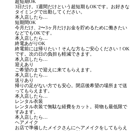
超短期OK
3日だけ。1週間だけという超短期もOKです。お好きな
タイミングで出勤してください。
本入店したら…
短期間OK
今月だけ、2〜3ヶ月だけお金を貯めるために働きたい
などでもOKです。
本入店したら…
終電あがりOK
終電前には帰りたい！そんな方もご安心ください！OK
です。次の日の負担も軽減できます。
本入店したら…
迎えあり
ご希望のまで迎えに来てもらえます。
本入店したら…
送りあり
帰りの足がない方でも安心。閉店後希望の場所まで送
ってもらえます。
本入店したら…
レンタル衣装
レンタル衣装で無駄な経費をカット。荷物も最低限で
すみます。
本入店したら…
ヘアメイク
お店で準備したメイクさんにヘアメイクをしてもらえ