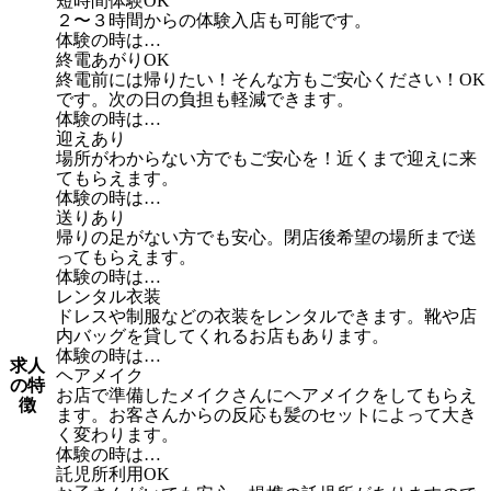
短時間体験OK
２〜３時間からの体験入店も可能です。
体験の時は…
終電あがりOK
終電前には帰りたい！そんな方もご安心ください！OK
です。次の日の負担も軽減できます。
体験の時は…
迎えあり
場所がわからない方でもご安心を！近くまで迎えに来
てもらえます。
体験の時は…
送りあり
帰りの足がない方でも安心。閉店後希望の場所まで送
ってもらえます。
体験の時は…
レンタル衣装
ドレスや制服などの衣装をレンタルできます。靴や店
内バッグを貸してくれるお店もあります。
体験の時は…
求人
ヘアメイク
の特
お店で準備したメイクさんにヘアメイクをしてもらえ
徴
ます。お客さんからの反応も髪のセットによって大き
く変わります。
体験の時は…
託児所利用OK