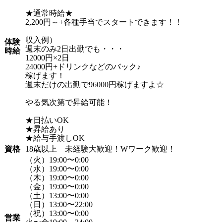
★通常時給★
2,200円～+各種手当でスタートできます！！
収入例）
体験
週末のみ2日出勤でも・・・
時給
12000円×2日
24000円+ドリンクなどのバック♪
稼げます！
週末だけの出勤で96000円稼げますよ☆
やる気次第で昇給可能！
★日払いOK
★昇給あり
★給与手渡しOK
資格
18歳以上 未経験大歓迎！Wワーク歓迎！
（火）19:00〜0:00
（水）19:00〜0:00
（木）19:00〜0:00
（金）19:00〜0:00
（土）13:00〜0:00
（日）13:00〜22:00
（祝）13:00〜0:00
営業