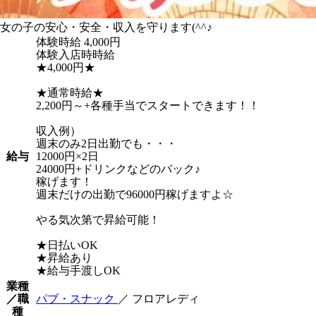
女の子の安心・安全・収入を守ります(^^♪
体験時給
4,000円
体験入店時時給
★4,000円★
★通常時給★
2,200円～+各種手当でスタートできます！！
収入例）
週末のみ2日出勤でも・・・
給与
12000円×2日
24000円+ドリンクなどのバック♪
稼げます！
週末だけの出勤で96000円稼げますよ☆
やる気次第で昇給可能！
★日払いOK
★昇給あり
★給与手渡しOK
業種
／職
パブ・スナック
／ フロアレディ
種