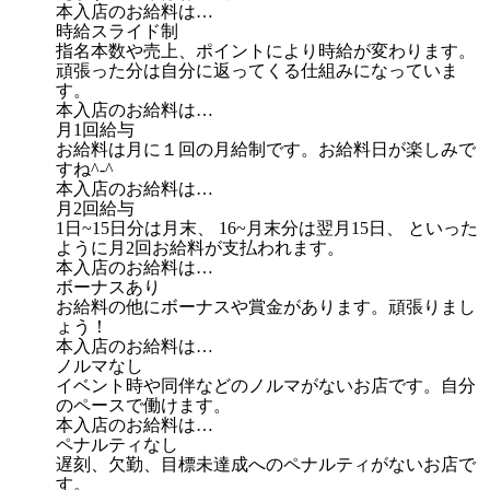
本入店のお給料は…
時給スライド制
指名本数や売上、ポイントにより時給が変わります。
頑張った分は自分に返ってくる仕組みになっていま
す。
本入店のお給料は…
月1回給与
お給料は月に１回の月給制です。お給料日が楽しみで
すね^-^
本入店のお給料は…
月2回給与
1日~15日分は月末、 16~月末分は翌月15日、 といった
ように月2回お給料が支払われます。
本入店のお給料は…
ボーナスあり
お給料の他にボーナスや賞金があります。頑張りまし
ょう！
本入店のお給料は…
ノルマなし
イベント時や同伴などのノルマがないお店です。自分
のペースで働けます。
本入店のお給料は…
ペナルティなし
遅刻、欠勤、目標未達成へのペナルティがないお店で
す。