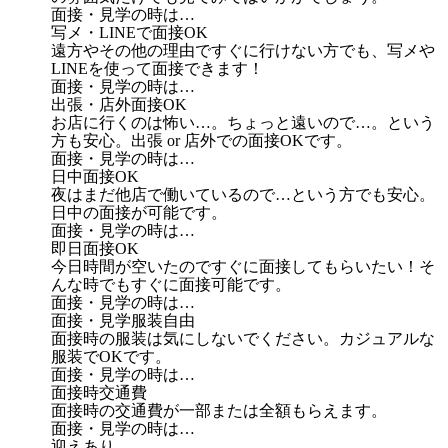
面接・見学の時は…
写メ・LINEで面接OK
遠方やその他の理由ですぐに行けない方でも、写メや
LINEを使って面接できます！
面接・見学の時は…
出張・店外面接OK
お店に行くのは怖い…。ちょっと遠いので…。という
方も安心。出張 or 店外での面接OKです。
面接・見学の時は…
日中面接OK
夜はまだ他店で働いているので…という方でも安心。
日中の面接が可能です。
面接・見学の時は…
即日面接OK
今日時間が空いたのですぐに面接してもらいたい！そ
んな時でもすぐに面接可能です。
面接・見学の時は…
面接・見学服装自由
面接時の服装は気にしないでください。カジュアルな
服装でOKです。
面接・見学の時は…
面接時交通費
面接時の交通費が一部または全額もらえます。
面接・見学の時は…
迎えあり