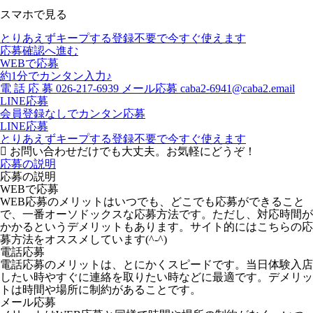
スマホで見る
とりあえずキープする
登録不要で今すぐ使えます
応募確認へ進む
WEBで応募
約1分でカンタン入力♪
電
話
応
募
026-217-6939
メール応募
caba2-6941@caba2.email
LINE応募
会員登録なしでカンタン応募
LINE応募
とりあえずキープする
登録不要で今すぐ使えます
お問い合わせだけでも大丈夫。お気軽にどうぞ！
応募の説明
応募の説明
WEBで応募
WEB応募のメリットはいつでも、どこでも応募ができること
で、一番オーソドックスな応募方法です。ただし、対応時間が
かかるというデメリットもあります。サイト的にはこちらの応
募方法をオススメしています(^-^)
電話応募
電話応募のメリットは、とにかくスピードです。当日体験入店
したい時やすぐに連絡を取りたい時などに最適です。デメリッ
トは時間や場所に制約があることです。
メール応募