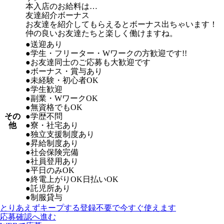
本入店のお給料は…
友達紹介ボーナス
お友達を紹介してもらえるとボーナス出ちゃいます！
仲の良いお友達たちと楽しく働けますね。
●送迎あり
●学生・フリーター・Wワークの方歓迎です!!
●お友達同士のご応募も大歓迎です
●ボーナス・賞与あり
●未経験・初心者OK
●学生歓迎
●副業・WワークOK
●無資格でもOK
その
●学歴不問
他
●寮・社宅あり
●独立支援制度あり
●昇給制度あり
●社会保険完備
●社員登用あり
●平日のみOK
●終電上がりOK日払いOK
●託児所あり
●制服貸与
とりあえずキープする
登録不要で今すぐ使えます
応募確認へ進む