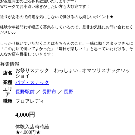
お友達同士のご応募も歓迎いたします(*^^*)
Ｗワークでお小遣い稼ぎがしたい方も大歓迎です！
送りがあるので終電を気にしないで働けるのも嬉しいポイント★
経験や年齢問わず幅広く募集をしているので、是非お気軽にお問い合わせく
ださい♪♪
しっかり稼いでいただくことはもちろんのこと、一緒に働くスタッフさんに
「このお店で働いてよかった」「毎日が楽しい！」と思っていただける、そ
んなお店を目指していきます！
募集情報
お祭りスナック わっしょい - オマツリスナックワッ
店名
ショイ
業種
パブ・スナック
エリ
長野駅前
／
長野市
／
長野
ア
職種
フロアレディ
4,000円
体験入店時時給
★4,000円★