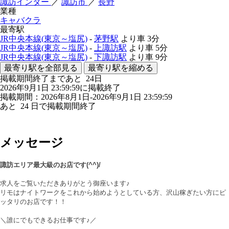
諏訪インター
／
諏訪市
／
長野
業種
キャバクラ
最寄駅
JR中央本線(東京～塩尻)
-
茅野駅
より車
3分
JR中央本線(東京～塩尻)
-
上諏訪駅
より車
5分
JR中央本線(東京～塩尻)
-
下諏訪駅
より車
9分
最寄り駅を全部見る
最寄り駅を縮める
掲載期間終了まであと
24
日
2026年9月1日 23:59:59に掲載終了
掲載期間：2026年8月1日-2026年9月1日 23:59:59
あと
24
日で掲載期間終了
メッセージ
諏訪エリア最大級のお店です(^^)/
求人をご覧いただきありがとう御座います♪
リモはナイトワークをこれから始めようとしている方、沢山稼ぎたい方にピ
ッタリのお店です！！
＼誰にでもできるお仕事です♪／