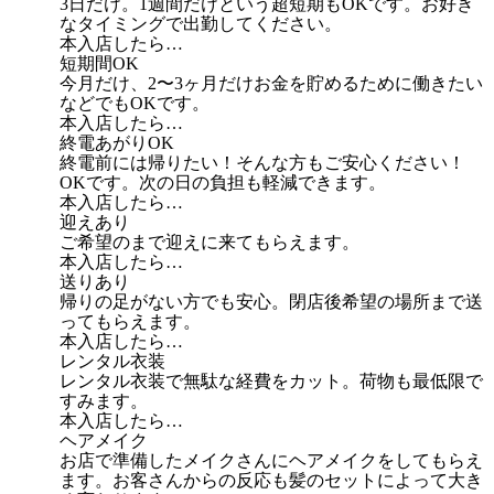
3日だけ。1週間だけという超短期もOKです。お好き
なタイミングで出勤してください。
本入店したら…
短期間OK
今月だけ、2〜3ヶ月だけお金を貯めるために働きたい
などでもOKです。
本入店したら…
終電あがりOK
終電前には帰りたい！そんな方もご安心ください！
OKです。次の日の負担も軽減できます。
本入店したら…
迎えあり
ご希望のまで迎えに来てもらえます。
本入店したら…
送りあり
帰りの足がない方でも安心。閉店後希望の場所まで送
ってもらえます。
本入店したら…
レンタル衣装
レンタル衣装で無駄な経費をカット。荷物も最低限で
すみます。
本入店したら…
ヘアメイク
お店で準備したメイクさんにヘアメイクをしてもらえ
ます。お客さんからの反応も髪のセットによって大き