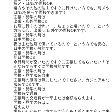
写メ・LINEで面接OK
遠方やその他の理由ですぐに行けない方でも、写メや
LINEを使って面接できます！
面接・見学の時は…
出張・店外面接OK
お店に行くのは怖い…。ちょっと遠いので…。という
方も安心。出張 or 店外での面接OKです。
面接・見学の時は…
日中面接OK
夜はまだ他店で働いているので…という方でも安心。
日中の面接が可能です。
面接・見学の時は…
即日面接OK
今日時間が空いたのですぐに面接してもらいたい！そ
んな時でもすぐに面接可能です。
面接・見学の時は…
面接・見学服装自由
面接時の服装は気にしないでください。カジュアルな
服装でOKです。
面接・見学の時は…
面接時交通費
面接時の交通費が一部または全額もらえます。
面接・見学の時は…
迎えあり
場所がわからない方でもご安心を！近くまで迎えに来