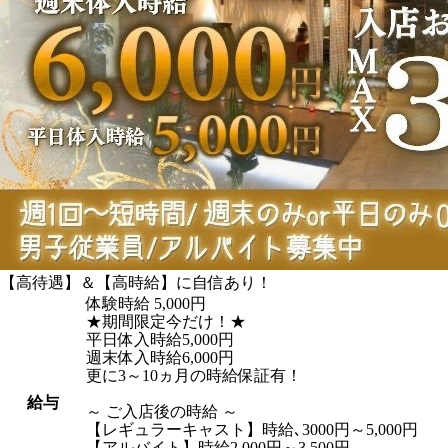
【高待遇】＆【高時給】に自信あり！
体験時給
5,000円
★期間限定今だけ！★
平日体入時給5,000円
週末体入時給6,000円
更に3～10ヵ月の時給保証有！
給与
～ ご入店後の時給 ～
【レギュラーキャスト】時給､3000円～5,000円
【アルバイト】時給2,000円～3,500円