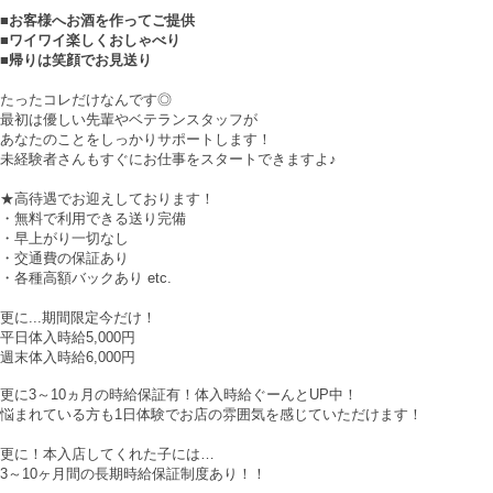
■お客様へお酒を作ってご提供
■ワイワイ楽しくおしゃべり
■帰りは笑顔でお見送り
たったコレだけなんです◎
最初は優しい先輩やベテランスタッフが
あなたのことをしっかりサポートします！
未経験者さんもすぐにお仕事をスタートできますよ♪
★高待遇でお迎えしております！
・無料で利用できる送り完備
・早上がり一切なし
・交通費の保証あり
・各種高額バックあり etc.
更に...期間限定今だけ！
平日体入時給5,000円
週末体入時給6,000円
更に3～10ヵ月の時給保証有！体入時給ぐーんとUP中！
悩まれている方も1日体験でお店の雰囲気を感じていただけます！
更に！本入店してくれた子には…
3～10ヶ月間の長期時給保証制度あり！！