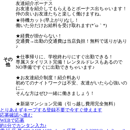
友達紹介ボーナス
お友達を紹介してもらえるとボーナス出ちゃいます！
仲の良いお友達たちと楽しく働けますね。
★待機カット(早上がり)なし！
働いた分だけお給料を受け取れます(*´ω｀*)
★経費が掛からない！
交通費→出勤の交通費は当店負担！無料で送りがあり
♪
★仕事帰りに、学校終わりにすぐ出勤できる！
その
専属スタイリスト完備！レンタルドレスもあるので
他
NO準備ですぐに出勤できちゃいます♪
★お友達紹介制度！紹介料あり
初めてのナイトワークは不安、友達がいたら心強いの
に...
そんな方はぜひ一緒に働きましょう！
★新築マンション完備（引っ越し費用完全無料）
とりあえずキープする
登録不要で今すぐ使えます
応募確認へ進む
WEBで応募
約1分でカンタン入力♪