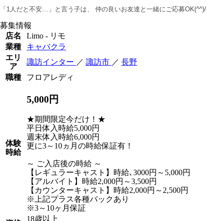
「1人だと不安…」と言う子は、 仲の良いお友達と一緒にご応募OK(^^)/
募集情報
店名
Limo - リモ
業種
キャバクラ
エリ
諏訪インター
／
諏訪市
／
長野
ア
職種
フロアレディ
5,000円
★期間限定今だけ！★
平日体入時給5,000円
週末体入時給6,000円
体験
更に3～10ヵ月の時給保証有！
時給
～ ご入店後の時給 ～
【レギュラーキャスト】時給､3000円～5,000円
【アルバイト】時給2,000円～3,500円
【カウンターキャスト】時給2,000円～2,500円
※上記プラス各種バックあり
※3～10ヶ月保証
18歳以上