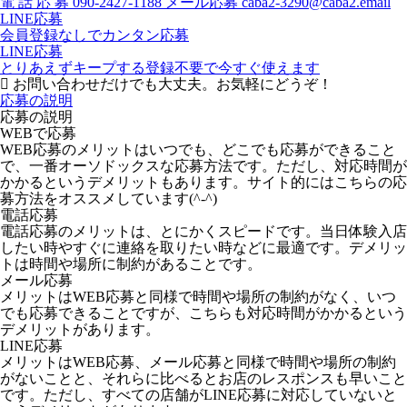
電
話
応
募
090-2427-1188
メール応募
caba2-3290@caba2.email
LINE応募
会員登録なしでカンタン応募
LINE応募
とりあえずキープする
登録不要で今すぐ使えます
お問い合わせだけでも大丈夫。お気軽にどうぞ！
応募の説明
応募の説明
WEBで応募
WEB応募のメリットはいつでも、どこでも応募ができること
で、一番オーソドックスな応募方法です。ただし、対応時間が
かかるというデメリットもあります。サイト的にはこちらの応
募方法をオススメしています(^-^)
電話応募
電話応募のメリットは、とにかくスピードです。当日体験入店
したい時やすぐに連絡を取りたい時などに最適です。デメリッ
トは時間や場所に制約があることです。
メール応募
メリットはWEB応募と同様で時間や場所の制約がなく、いつ
でも応募できることですが、こちらも対応時間がかかるという
デメリットがあります。
LINE応募
メリットはWEB応募、メール応募と同様で時間や場所の制約
がないことと、それらに比べるとお店のレスポンスも早いこと
です。ただし、すべての店舗がLINE応募に対応していないと