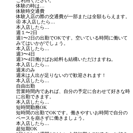
ご利用ください。
体験の時は…
体験時交通費
体験入店の際の交通費が一部または全額もらえます。
④ 本入店したら…
本入店したら…
週１〜2日
週1〜2日の出勤でOKです。空いている時間に働いて
みてはいかがでしょう。
本入店したら…
週3〜4日
週3〜4日働けばお給料も結構いただけますね。
本入店したら…
週末のみ
週末は人出が足りないので歓迎されます！
本入店したら…
自由出勤
営業時間内であれば、自分の予定に合わせて好きな時
に出勤できます。
本入店したら…
短時間勤務OK
短時間の出勤でOKです。働きやすいお時間で自分の
ペースを崩さずに働きましょう。
本入店したら…
超短期OK