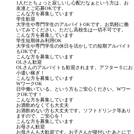
1人だとちょっと寂しいし心配だなぁという方は、お
友達とご応募OKです。
こんな方を募集しています
学生歓迎
大学生や専門学生のアルバイトOKです。お気軽に働
いてみてください。ただし高校生は一切不可です。
こんな方を募集しています
学生短期休み利用OK
大学生や専門学生の休日を活かしての短期アルバイト
もOKです。
こんな方を募集しています
OLさん歓迎
OLさんのアルバイトも歓迎されます。アフター５にお
小遣い稼ぎ！
こんな方を募集しています
WワークOK
日中働いている。という方もご安心ください。Wワー
クOKです！
こんな方を募集しています
お酒飲めなくても大丈夫
お酒飲めない方も大丈夫です。ソフトドリンク等あり
ますので、ご安心を！
こんな方を募集しています
お母さん歓迎
お母さんも大歓迎です。お子さんが寝付いたあとにで