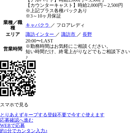
【カウンターキャスト】時給2,000円～2,500円
※上記プラス各種バックあり
※3～10ヶ月保証
業種／職
キャバクラ
／ フロアレディ
種
エリア
諏訪インター
／
諏訪市
／
長野
20:00〜LAST
※勤務時間はお気軽にご相談ください。
営業時間
短い時間だけ、終電上がりなどでもご相談下さい
♪
スマホで見る
とりあえずキープする
登録不要で今すぐ使えます
応募確認へ進む
WEBで応募
約1分でカンタン入力♪