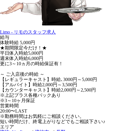
Limo - リモのスタッフ求人
給与
体験時給
5,000円
★期間限定今だけ！★
平日体入時給5,000円
週末体入時給6,000円
更に3～10ヵ月の時給保証有！
～ ご入店後の時給 ～
【レギュラーキャスト】時給､3000円～5,000円
【アルバイト】時給2,000円～3,500円
【カウンターキャスト】時給2,000円～2,500円
※上記プラス各種バックあり
※3～10ヶ月保証
営業時間
20:00〜LAST
※勤務時間はお気軽にご相談ください。
短い時間だけ、終電上がりなどでもご相談下さい♪
エリア