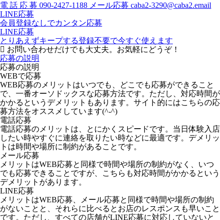
電
話
応
募
090-2427-1188
メール応募
caba2-3290@caba2.email
LINE応募
会員登録なしでカンタン応募
LINE応募
とりあえずキープする
登録不要で今すぐ使えます
お問い合わせだけでも大丈夫。お気軽にどうぞ！
応募の説明
応募の説明
WEBで応募
WEB応募のメリットはいつでも、どこでも応募ができること
で、一番オーソドックスな応募方法です。ただし、対応時間が
かかるというデメリットもあります。サイト的にはこちらの応
募方法をオススメしています(^-^)
電話応募
電話応募のメリットは、とにかくスピードです。当日体験入店
したい時やすぐに連絡を取りたい時などに最適です。デメリッ
トは時間や場所に制約があることです。
メール応募
メリットはWEB応募と同様で時間や場所の制約がなく、いつ
でも応募できることですが、こちらも対応時間がかかるという
デメリットがあります。
LINE応募
メリットはWEB応募、メール応募と同様で時間や場所の制約
がないことと、それらに比べるとお店のレスポンスも早いこと
です。ただし、すべての店舗がLINE応募に対応していないと