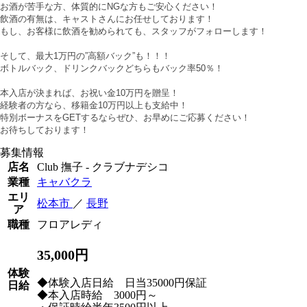
お酒が苦手な方、体質的にNGな方もご安心ください！
飲酒の有無は、キャストさんにお任せしております！
もし、お客様に飲酒を勧められても、スタッフがフォローします！
そして、最大1万円の”高額バック”も！！！
ボトルバック、ドリンクバックどちらもバック率50％！
本入店が決まれば、お祝い金10万円を贈呈！
経験者の方なら、移籍金10万円以上も支給中！
特別ボーナスをGETするならぜひ、お早めにご応募ください！
お待ちしております！
募集情報
店名
Club 撫子 - クラブナデシコ
業種
キャバクラ
エリ
松本市
／
長野
ア
職種
フロアレディ
35,000円
体験
◆体験入店日給 日当35000円保証
日給
◆本入店時給 3000円～