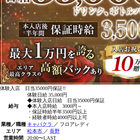
体験入店 日当35000円保証!!
体験日給
35,000円
◆体験入店日給 日当35000円保証
給与
◆本入店時給 3000円～
・保証時給半年3500円以上
・経験者時給4000円以上可
業種／職種
キャバクラ
／ フロアレディ
エリア
松本市
／
長野
営業時間
20:00〜LAST