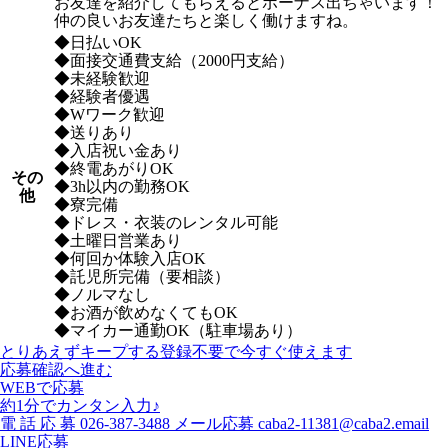
お友達を紹介してもらえるとボーナス出ちゃいます！
仲の良いお友達たちと楽しく働けますね。
◆日払いOK
◆面接交通費支給（2000円支給）
◆未経験歓迎
◆経験者優遇
◆Wワーク歓迎
◆送りあり
◆入店祝い金あり
◆終電あがりOK
その
◆3h以内の勤務OK
他
◆寮完備
◆ドレス・衣装のレンタル可能
◆土曜日営業あり
◆何回か体験入店OK
◆託児所完備（要相談）
◆ノルマなし
◆お酒が飲めなくてもOK
◆マイカー通勤OK（駐車場あり）
とりあえずキープする
登録不要で今すぐ使えます
応募確認へ進む
WEBで応募
約1分でカンタン入力♪
電
話
応
募
026-387-3488
メール応募
caba2-11381@caba2.email
LINE応募