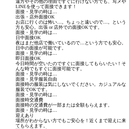
遠方やその他の理由ですぐに行けない方でも、写メや
LINEを使って面接できます！
面接・見学の時は…
出張・店外面接OK
お店に行くのは怖い…。ちょっと遠いので…。という
方も安心。出張 or 店外での面接OKです。
面接・見学の時は…
日中面接OK
夜はまだ他店で働いているので…という方でも安心。
日中の面接が可能です。
面接・見学の時は…
即日面接OK
今日時間が空いたのですぐに面接してもらいたい！そ
んな時でもすぐに面接可能です。
面接・見学の時は…
面接・見学服装自由
面接時の服装は気にしないでください。カジュアルな
服装でOKです。
面接・見学の時は…
面接時交通費
面接時の交通費が一部または全額もらえます。
面接・見学の時は…
迎えあり
場所がわからない方でもご安心を！近くまで迎えに来
てもらえます。