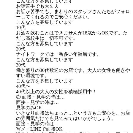
こんな方を募集しています
お話苦手でも大丈夫
お話が苦手でも、まわりのスタッフさんたちがフォロ
ーしてくれるのでご安心ください。
こんな方を募集しています
10代
お酒を飲むことはできませんが18歳からOKです。た
だし高校生は一切不可です。
こんな方を募集しています
20代
ナイトワークでは一番多い年齢層です。
こんな方を募集しています
30代
働き盛りの30代歓迎のお店です。大人の女性も働きや
すい環境です。
こんな方を募集しています
40代〜
40代以上の大人の女性を積極採用中！
② 面接・見学の時は…
面接・見学の時は…
見学のみOK
いきなり面接はちょっと…という方もご安心を。お店
の雰囲気だけでも見てみてはいかがでしょう。
面接・見学の時は…
写メ・LINEで面接OK