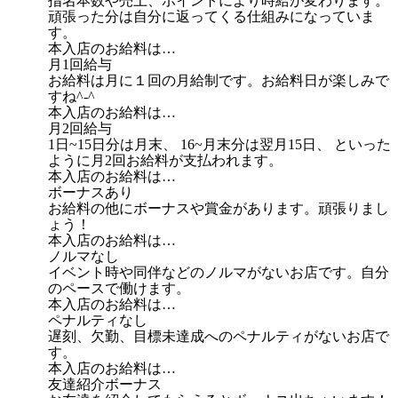
指名本数や売上、ポイントにより時給が変わります。
頑張った分は自分に返ってくる仕組みになっていま
す。
本入店のお給料は…
月1回給与
お給料は月に１回の月給制です。お給料日が楽しみで
すね^-^
本入店のお給料は…
月2回給与
1日~15日分は月末、 16~月末分は翌月15日、 といった
ように月2回お給料が支払われます。
本入店のお給料は…
ボーナスあり
お給料の他にボーナスや賞金があります。頑張りまし
ょう！
本入店のお給料は…
ノルマなし
イベント時や同伴などのノルマがないお店です。自分
のペースで働けます。
本入店のお給料は…
ペナルティなし
遅刻、欠勤、目標未達成へのペナルティがないお店で
す。
本入店のお給料は…
友達紹介ボーナス