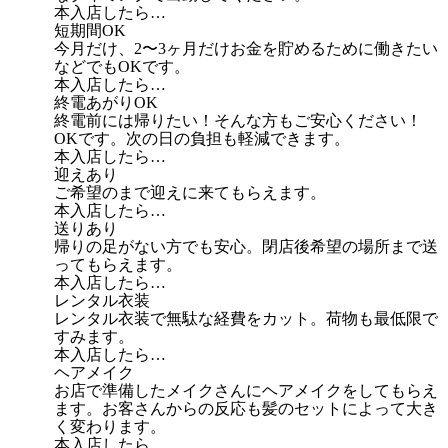
本入店したら…
短期間OK
今月だけ、2〜3ヶ月だけお金を貯めるために働きたい
などでもOKです。
本入店したら…
終電あがりOK
終電前には帰りたい！そんな方もご安心ください！
OKです。次の日の負担も軽減できます。
本入店したら…
迎えあり
ご希望のまで迎えに来てもらえます。
本入店したら…
送りあり
帰りの足がない方でも安心。閉店後希望の場所まで送
ってもらえます。
本入店したら…
レンタル衣装
レンタル衣装で無駄な経費をカット。荷物も最低限で
すみます。
本入店したら…
ヘアメイク
お店で準備したメイクさんにヘアメイクをしてもらえ
ます。お客さんからの反応も髪のセットによって大き
く変わります。
本入店したら…