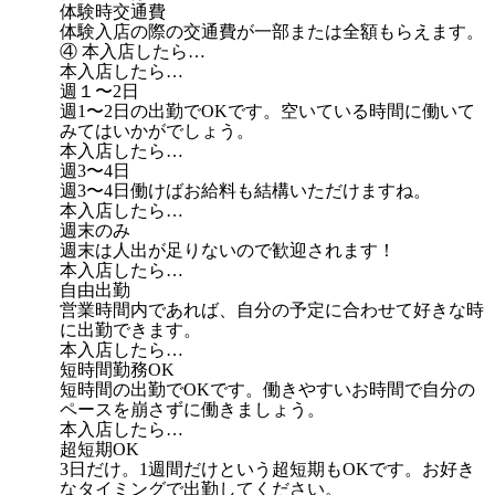
体験時交通費
体験入店の際の交通費が一部または全額もらえます。
④ 本入店したら…
本入店したら…
週１〜2日
週1〜2日の出勤でOKです。空いている時間に働いて
みてはいかがでしょう。
本入店したら…
週3〜4日
週3〜4日働けばお給料も結構いただけますね。
本入店したら…
週末のみ
週末は人出が足りないので歓迎されます！
本入店したら…
自由出勤
営業時間内であれば、自分の予定に合わせて好きな時
に出勤できます。
本入店したら…
短時間勤務OK
短時間の出勤でOKです。働きやすいお時間で自分の
ペースを崩さずに働きましょう。
本入店したら…
超短期OK
3日だけ。1週間だけという超短期もOKです。お好き
なタイミングで出勤してください。