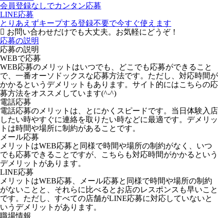
会員登録なしでカンタン応募
LINE応募
とりあえずキープする
登録不要で今すぐ使えます
お問い合わせだけでも大丈夫。お気軽にどうぞ！
応募の説明
応募の説明
WEBで応募
WEB応募のメリットはいつでも、どこでも応募ができること
で、一番オーソドックスな応募方法です。ただし、対応時間が
かかるというデメリットもあります。サイト的にはこちらの応
募方法をオススメしています(^-^)
電話応募
電話応募のメリットは、とにかくスピードです。当日体験入店
したい時やすぐに連絡を取りたい時などに最適です。デメリッ
トは時間や場所に制約があることです。
メール応募
メリットはWEB応募と同様で時間や場所の制約がなく、いつ
でも応募できることですが、こちらも対応時間がかかるという
デメリットがあります。
LINE応募
メリットはWEB応募、メール応募と同様で時間や場所の制約
がないことと、それらに比べるとお店のレスポンスも早いこと
です。ただし、すべての店舗がLINE応募に対応していないと
いうデメリットがあります。
職場情報