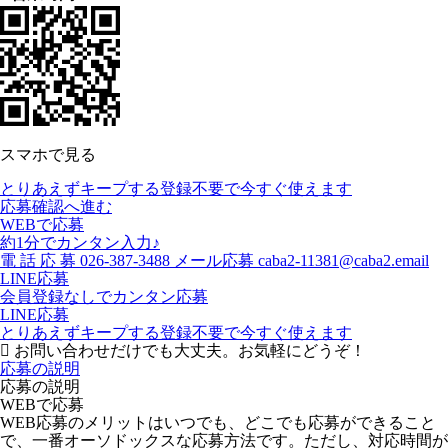
スマホで見る
とりあえずキープする
登録不要で今すぐ使えます
応募確認へ進む
WEBで応募
約1分でカンタン入力♪
電
話
応
募
026-387-3488
メール応募
caba2-11381@caba2.email
LINE応募
会員登録なしでカンタン応募
LINE応募
とりあえずキープする
登録不要で今すぐ使えます
お問い合わせだけでも大丈夫。お気軽にどうぞ！
応募の説明
応募の説明
WEBで応募
WEB応募のメリットはいつでも、どこでも応募ができること
で、一番オーソドックスな応募方法です。ただし、対応時間が