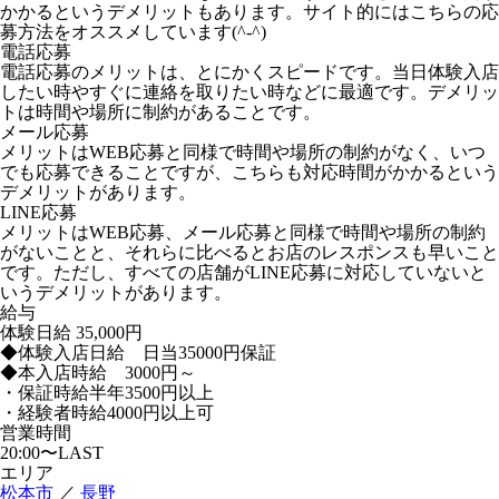
かかるというデメリットもあります。サイト的にはこちらの応
募方法をオススメしています(^-^)
電話応募
電話応募のメリットは、とにかくスピードです。当日体験入店
したい時やすぐに連絡を取りたい時などに最適です。デメリッ
トは時間や場所に制約があることです。
メール応募
メリットはWEB応募と同様で時間や場所の制約がなく、いつ
でも応募できることですが、こちらも対応時間がかかるという
デメリットがあります。
LINE応募
メリットはWEB応募、メール応募と同様で時間や場所の制約
がないことと、それらに比べるとお店のレスポンスも早いこと
です。ただし、すべての店舗がLINE応募に対応していないと
いうデメリットがあります。
給与
体験日給
35,000円
◆体験入店日給 日当35000円保証
◆本入店時給 3000円～
・保証時給半年3500円以上
・経験者時給4000円以上可
営業時間
20:00〜LAST
エリア
松本市
／
長野