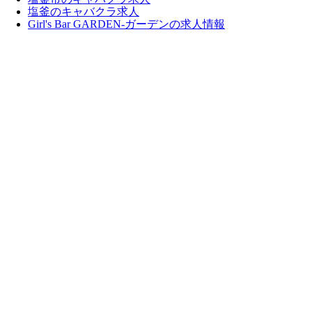
塩釜のキャバクラ求人
Girl's Bar GARDEN-ガーデンの求人情報