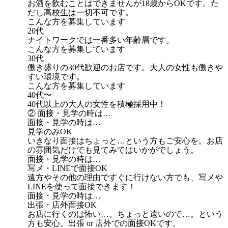
お酒を飲むことはできませんが18歳からOKです。た
だし高校生は一切不可です。
こんな方を募集しています
20代
ナイトワークでは一番多い年齢層です。
こんな方を募集しています
30代
働き盛りの30代歓迎のお店です。大人の女性も働きや
すい環境です。
こんな方を募集しています
40代〜
40代以上の大人の女性を積極採用中！
② 面接・見学の時は…
面接・見学の時は…
見学のみOK
いきなり面接はちょっと…という方もご安心を。お店
の雰囲気だけでも見てみてはいかがでしょう。
面接・見学の時は…
写メ・LINEで面接OK
遠方やその他の理由ですぐに行けない方でも、写メや
LINEを使って面接できます！
面接・見学の時は…
出張・店外面接OK
お店に行くのは怖い…。ちょっと遠いので…。という
方も安心。出張 or 店外での面接OKです。