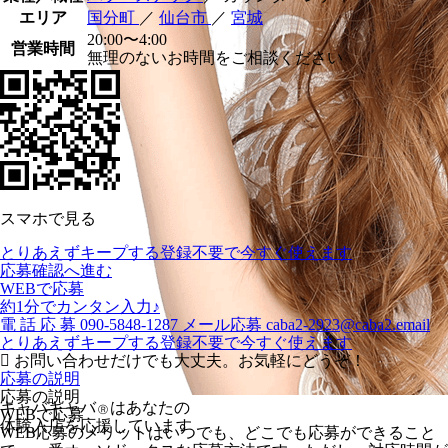
エリア
国分町
／
仙台市
／
宮城
20:00〜4:00
営業時間
無理のないお時間をご相談ください
スマホで見る
とりあえずキープする
登録不要で今すぐ使えます
応募確認へ進む
WEBで応募
約1分でカンタン入力♪
電
話
応
募
090-5848-1287
メール応募
caba2-2923@caba2.email
とりあえずキープする
登録不要で今すぐ使えます
お問い合わせだけでも大丈夫。お気軽にどうぞ！
応募の説明
応募の説明
キャバキャバ
はあなたの
Ⓡ
WEBで応募
体験入店を応援しています
WEB応募のメリットはいつでも、どこでも応募ができること