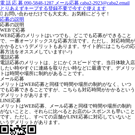
電
話
応
募
090-5848-1287
メール応募
caba2-2923@caba2.email
とりあえずキープする
登録不要で今すぐ使えます
お問い合わせだけでも大丈夫。お気軽にどうぞ！
応募の説明
応募の説明
WEBで応募
WEB応募のメリットはいつでも、どこでも応募ができること
で、一番オーソドックスな応募方法です。ただし、対応時間が
かかるというデメリットもあります。サイト的にはこちらの応
募方法をオススメしています(^-^)
電話応募
電話応募のメリットは、とにかくスピードです。当日体験入店
したい時やすぐに連絡を取りたい時などに最適です。デメリッ
トは時間や場所に制約があることです。
メール応募
メリットはWEB応募と同様で時間や場所の制約がなく、いつ
でも応募できることですが、こちらも対応時間がかかるという
デメリットがあります。
LINE応募
メリットはWEB応募、メール応募と同様で時間や場所の制約
がないことと、それらに比べるとお店のレスポンスも早いこと
です。ただし、すべての店舗がLINE応募に対応していないと
いうデメリットがあります。