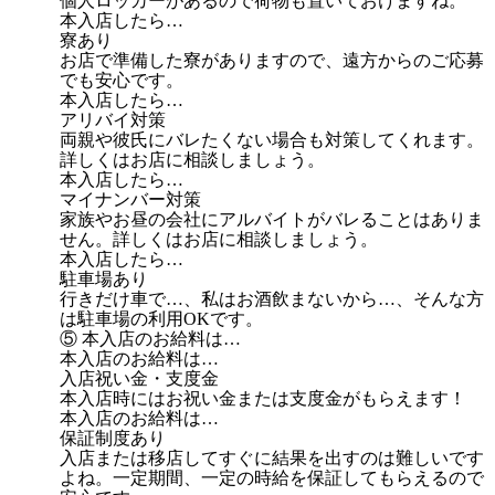
個人ロッカーがあるので荷物も置いておけますね。
本入店したら…
寮あり
お店で準備した寮がありますので、遠方からのご応募
でも安心です。
本入店したら…
アリバイ対策
両親や彼氏にバレたくない場合も対策してくれます。
詳しくはお店に相談しましょう。
本入店したら…
マイナンバー対策
家族やお昼の会社にアルバイトがバレることはありま
せん。詳しくはお店に相談しましょう。
本入店したら…
駐車場あり
行きだけ車で…、私はお酒飲まないから…、そんな方
は駐車場の利用OKです。
⑤ 本入店のお給料は…
本入店のお給料は…
入店祝い金・支度金
本入店時にはお祝い金または支度金がもらえます！
本入店のお給料は…
保証制度あり
入店または移店してすぐに結果を出すのは難しいです
よね。一定期間、一定の時給を保証してもらえるので