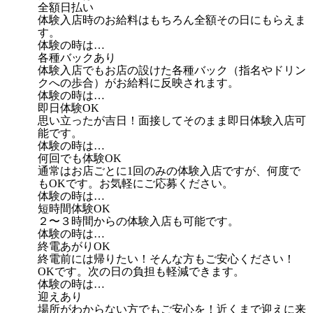
全額日払い
体験入店時のお給料はもちろん全額その日にもらえま
す。
体験の時は…
各種バックあり
体験入店でもお店の設けた各種バック（指名やドリン
クへの歩合）がお給料に反映されます。
体験の時は…
即日体験OK
思い立ったが吉日！面接してそのまま即日体験入店可
能です。
体験の時は…
何回でも体験OK
通常はお店ごとに1回のみの体験入店ですが、何度で
もOKです。お気軽にご応募ください。
体験の時は…
短時間体験OK
２〜３時間からの体験入店も可能です。
体験の時は…
終電あがりOK
終電前には帰りたい！そんな方もご安心ください！
OKです。次の日の負担も軽減できます。
体験の時は…
迎えあり
場所がわからない方でもご安心を！近くまで迎えに来