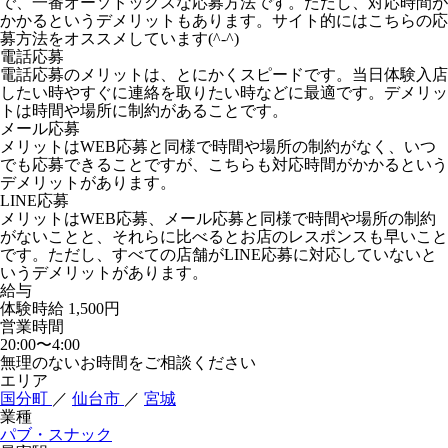
で、一番オーソドックスな応募方法です。ただし、対応時間が
かかるというデメリットもあります。サイト的にはこちらの応
募方法をオススメしています(^-^)
電話応募
電話応募のメリットは、とにかくスピードです。当日体験入店
したい時やすぐに連絡を取りたい時などに最適です。デメリッ
トは時間や場所に制約があることです。
メール応募
メリットはWEB応募と同様で時間や場所の制約がなく、いつ
でも応募できることですが、こちらも対応時間がかかるという
デメリットがあります。
LINE応募
メリットはWEB応募、メール応募と同様で時間や場所の制約
がないことと、それらに比べるとお店のレスポンスも早いこと
です。ただし、すべての店舗がLINE応募に対応していないと
いうデメリットがあります。
給与
体験時給
1,500円
営業時間
20:00〜4:00
無理のないお時間をご相談ください
エリア
国分町
／
仙台市
／
宮城
業種
パブ・スナック