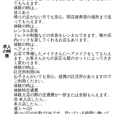
てもらえます。
体験の時は…
送りあり
帰りの足がない方でも安心。閉店後希望の場所まで送
ってもらえます。
体験の時は…
レンタル衣装
ドレスや制服などの衣装をレンタルできます。靴や店
内バッグを貸してくれるお店もあります。
体験の時は…
求人
ヘアメイク
の特
お店で準備したメイクさんにヘアメイクをしてもらえ
徴
ます。お客さんからの反応も髪のセットによって大き
く変わります。
体験の時は…
託児所利用OK
お子さんがいても安心。提携の託児所がありますので
ご利用ください。
体験の時は…
体験時交通費
体験入店の際の交通費が一部または全額もらえます。
④ 本入店したら…
本入店したら…
週１〜2日
週1〜2日の出勤でOKです。空いている時間に働いて