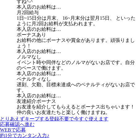
すね^-^
本入店のお給料は…
月2回給与
1日~15日分は月末、 16~月末分は翌月15日、 といった
ように月2回お給料が支払われます。
本入店のお給料は…
ボーナスあり
お給料の他にボーナスや賞金があります。頑張りまし
ょう！
本入店のお給料は…
ノルマなし
イベント時や同伴などのノルマがないお店です。自分
のペースで働けます。
本入店のお給料は…
ペナルティなし
遅刻、欠勤、目標未達成へのペナルティがないお店で
す。
本入店のお給料は…
友達紹介ボーナス
お友達を紹介してもらえるとボーナス出ちゃいます！
仲の良いお友達たちと楽しく働けますね。
とりあえずキープする
登録不要で今すぐ使えます
応募確認へ進む
WEBで応募
約1分でカンタン入力♪