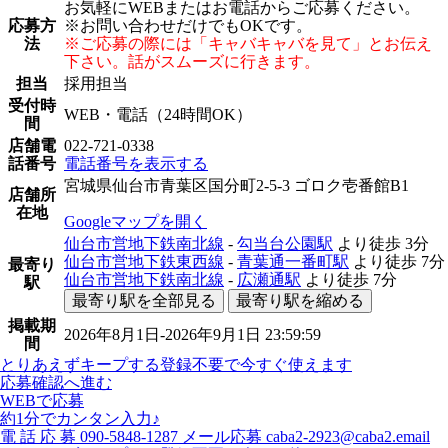
お気軽にWEBまたはお電話からご応募ください。
応募方
※お問い合わせだけでもOKです。
法
※ご応募の際には「キャバキャバを見て」とお伝え
下さい。話がスムーズに行きます。
担当
採用担当
受付時
WEB・電話（24時間OK）
間
店舗電
022-721-0338
話番号
電話番号を表示する
宮城県仙台市青葉区国分町2-5-3 ゴロク壱番館B1
店舗所
在地
Googleマップを開く
仙台市営地下鉄南北線
-
勾当台公園駅
より徒歩
3分
仙台市営地下鉄東西線
-
青葉通一番町駅
より徒歩
7分
最寄り
仙台市営地下鉄南北線
-
広瀬通駅
より徒歩
7分
駅
最寄り駅を全部見る
最寄り駅を縮める
掲載期
2026年8月1日-2026年9月1日 23:59:59
間
とりあえずキープする
登録不要で今すぐ使えます
応募確認へ進む
WEBで応募
約1分でカンタン入力♪
電
話
応
募
090-5848-1287
メール応募
caba2-2923@caba2.email