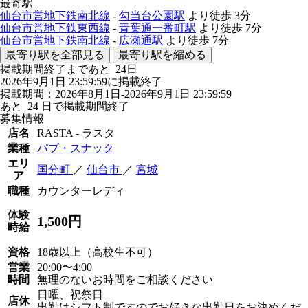
最寄駅
仙台市営地下鉄南北線
-
勾当台公園駅
より徒歩
3分
仙台市営地下鉄東西線
-
青葉通一番町駅
より徒歩
7分
仙台市営地下鉄南北線
-
広瀬通駅
より徒歩
7分
最寄り駅を全部見る
最寄り駅を縮める
掲載期間終了まであと
24
日
2026年9月1日 23:59:59に掲載終了
掲載期間：2026年8月1日-2026年9月1日 23:59:59
あと
24
日で掲載期間終了
募集情報
店名
RASTA - ラスタ
業種
パブ・スナック
エリ
国分町
／
仙台市
／
宮城
ア
職種
カウンターレディ
体験
1,500円
時給
資格
18歳以上（高校生不可）
営業
20:00〜4:00
時間
無理のないお時間をご相談ください
日曜、祝祭日
店休
出勤はシフト制ですのでお好きな出勤日をお決めくだ