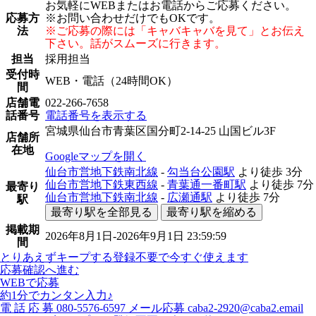
お気軽にWEBまたはお電話からご応募ください。
応募方
※お問い合わせだけでもOKです。
法
※ご応募の際には「キャバキャバを見て」とお伝え
下さい。話がスムーズに行きます。
担当
採用担当
受付時
WEB・電話（24時間OK）
間
店舗電
022-266-7658
話番号
電話番号を表示する
宮城県仙台市青葉区国分町2-14-25 山国ビル3F
店舗所
在地
Googleマップを開く
仙台市営地下鉄南北線
-
勾当台公園駅
より徒歩
3分
仙台市営地下鉄東西線
-
青葉通一番町駅
より徒歩
7分
最寄り
仙台市営地下鉄南北線
-
広瀬通駅
より徒歩
7分
駅
最寄り駅を全部見る
最寄り駅を縮める
掲載期
2026年8月1日-2026年9月1日 23:59:59
間
とりあえずキープする
登録不要で今すぐ使えます
応募確認へ進む
WEBで応募
約1分でカンタン入力♪
電
話
応
募
080-5576-6597
メール応募
caba2-2920@caba2.email