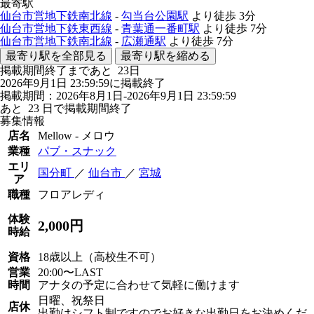
最寄駅
仙台市営地下鉄南北線
-
勾当台公園駅
より徒歩
3分
仙台市営地下鉄東西線
-
青葉通一番町駅
より徒歩
7分
仙台市営地下鉄南北線
-
広瀬通駅
より徒歩
7分
最寄り駅を全部見る
最寄り駅を縮める
掲載期間終了まであと
23
日
2026年9月1日 23:59:59に掲載終了
掲載期間：2026年8月1日-2026年9月1日 23:59:59
あと
23
日で掲載期間終了
募集情報
店名
Mellow - メロウ
業種
パブ・スナック
エリ
国分町
／
仙台市
／
宮城
ア
職種
フロアレディ
体験
2,000円
時給
資格
18歳以上（高校生不可）
営業
20:00〜LAST
時間
アナタの予定に合わせて気軽に働けます
日曜、祝祭日
店休
出勤はシフト制ですのでお好きな出勤日をお決めくだ