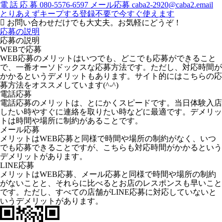
電
話
応
募
080-5576-6597
メール応募
caba2-2920@caba2.email
とりあえずキープする
登録不要で今すぐ使えます
お問い合わせだけでも大丈夫。お気軽にどうぞ！
応募の説明
応募の説明
WEBで応募
WEB応募のメリットはいつでも、どこでも応募ができること
で、一番オーソドックスな応募方法です。ただし、対応時間が
かかるというデメリットもあります。サイト的にはこちらの応
募方法をオススメしています(^-^)
電話応募
電話応募のメリットは、とにかくスピードです。当日体験入店
したい時やすぐに連絡を取りたい時などに最適です。デメリッ
トは時間や場所に制約があることです。
メール応募
メリットはWEB応募と同様で時間や場所の制約がなく、いつ
でも応募できることですが、こちらも対応時間がかかるという
デメリットがあります。
LINE応募
メリットはWEB応募、メール応募と同様で時間や場所の制約
がないことと、それらに比べるとお店のレスポンスも早いこと
です。ただし、すべての店舗がLINE応募に対応していないと
いうデメリットがあります。