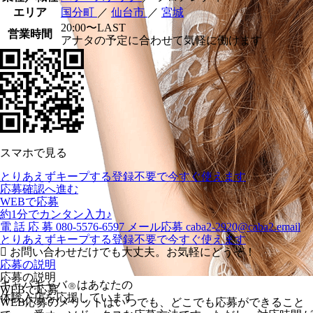
エリア
国分町
／
仙台市
／
宮城
20:00〜LAST
営業時間
アナタの予定に合わせて気軽に働けます
スマホで見る
とりあえずキープする
登録不要で今すぐ使えます
応募確認へ進む
WEBで応募
約1分でカンタン入力♪
電
話
応
募
080-5576-6597
メール応募
caba2-2920@caba2.email
とりあえずキープする
登録不要で今すぐ使えます
お問い合わせだけでも大丈夫。お気軽にどうぞ！
応募の説明
応募の説明
キャバキャバ
はあなたの
Ⓡ
WEBで応募
体験入店を応援しています
WEB応募のメリットはいつでも、どこでも応募ができること