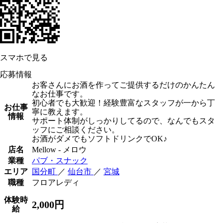
スマホで見る
応募情報
お客さんにお酒を作ってご提供するだけのかんたん
なお仕事です。
初心者でも大歓迎！経験豊富なスタッフが一から丁
お仕事
寧に教えます。
情報
サポート体制がしっかりしてるので、なんでもスタ
ッフにご相談ください。
お酒がダメでもソフトドリンクでOK♪
店名
Mellow - メロウ
業種
パブ・スナック
エリア
国分町
／
仙台市
／
宮城
職種
フロアレディ
体験時
2,000円
給