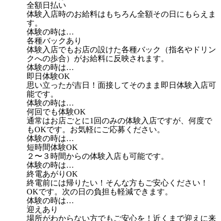
全額日払い
体験入店時のお給料はもちろん全額その日にもらえま
す。
体験の時は…
各種バックあり
体験入店でもお店の設けた各種バック（指名やドリン
クへの歩合）がお給料に反映されます。
体験の時は…
即日体験OK
思い立ったが吉日！面接してそのまま即日体験入店可
能です。
体験の時は…
何回でも体験OK
通常はお店ごとに1回のみの体験入店ですが、何度で
もOKです。お気軽にご応募ください。
体験の時は…
短時間体験OK
２〜３時間からの体験入店も可能です。
体験の時は…
終電あがりOK
終電前には帰りたい！そんな方もご安心ください！
OKです。次の日の負担も軽減できます。
体験の時は…
迎えあり
場所がわからない方でもご安心を！近くまで迎えに来