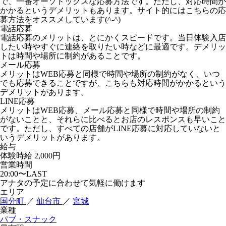
で、一番オーソドックスな応募方法です。ただし、対応時間が
かかるというデメリットもあります。サイト的にはこちらの応
募方法をオススメしています(^-^)
電話応募
電話応募のメリットは、とにかくスピードです。当日体験入店
したい時やすぐに連絡を取りたい時などに最適です。デメリッ
トは時間や場所に制約があることです。
メール応募
メリットはWEB応募と同様で時間や場所の制約がなく、いつ
でも応募できることですが、こちらも対応時間がかかるという
デメリットがあります。
LINE応募
メリットはWEB応募、メール応募と同様で時間や場所の制約
がないことと、それらに比べるとお店のレスポンスも早いこと
です。ただし、すべての店舗がLINE応募に対応していないと
いうデメリットがあります。
給与
体験時給
2,000円
営業時間
20:00〜LAST
アナタの予定に合わせて気軽に働けます
エリア
国分町
／
仙台市
／
宮城
業種
パブ・スナック