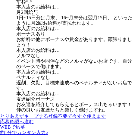
すね^-^
本入店のお給料は…
月2回給与
1日~15日分は月末、 16~月末分は翌月15日、 といった
ように月2回お給料が支払われます。
本入店のお給料は…
ボーナスあり
お給料の他にボーナスや賞金があります。頑張りまし
ょう！
本入店のお給料は…
ノルマなし
イベント時や同伴などのノルマがないお店です。自分
のペースで働けます。
本入店のお給料は…
ペナルティなし
遅刻、欠勤、目標未達成へのペナルティがないお店で
す。
本入店のお給料は…
友達紹介ボーナス
お友達を紹介してもらえるとボーナス出ちゃいます！
仲の良いお友達たちと楽しく働けますね。
とりあえずキープする
登録不要で今すぐ使えます
応募確認へ進む
WEBで応募
約1分でカンタン入力♪