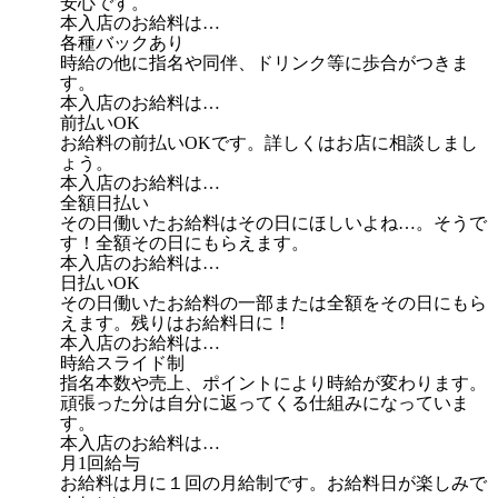
安心です。
本入店のお給料は…
各種バックあり
時給の他に指名や同伴、ドリンク等に歩合がつきま
す。
本入店のお給料は…
前払いOK
お給料の前払いOKです。詳しくはお店に相談しまし
ょう。
本入店のお給料は…
全額日払い
その日働いたお給料はその日にほしいよね…。そうで
す！全額その日にもらえます。
本入店のお給料は…
日払いOK
その日働いたお給料の一部または全額をその日にもら
えます。残りはお給料日に！
本入店のお給料は…
時給スライド制
指名本数や売上、ポイントにより時給が変わります。
頑張った分は自分に返ってくる仕組みになっていま
す。
本入店のお給料は…
月1回給与
お給料は月に１回の月給制です。お給料日が楽しみで