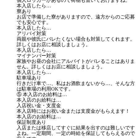
個人ロッカーがあるので荷物も置いておけますね。
本入店したら…
寮あり
お店で準備した寮がありますので、遠方からのご応募
でも安心です。
本入店したら…
アリバイ対策
両親や彼氏にバレたくない場合も対策してくれます。
詳しくはお店に相談しましょう。
本入店したら…
マイナンバー対策
家族やお昼の会社にアルバイトがバレることはありま
せん。詳しくはお店に相談しましょう。
本入店したら…
駐車場あり
行きだけ車で…、私はお酒飲まないから…、そんな方
は駐車場の利用OKです。
⑤ 本入店のお給料は…
本入店のお給料は…
入店祝い金・支度金
本入店時にはお祝い金または支度金がもらえます！
本入店のお給料は…
保証制度あり
入店または移店してすぐに結果を出すのは難しいです
よね。一定期間、一定の時給を保証してもらえるので