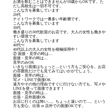
お酒を飲むことはできませんが18歳からOKです。た
だし高校生は一切不可です。
こんな方を募集しています
20代
ナイトワークでは一番多い年齢層です。
こんな方を募集しています
30代
働き盛りの30代歓迎のお店です。大人の女性も働きや
すい環境です。
こんな方を募集しています
40代〜
40代以上の大人の女性を積極採用中！
② 面接・見学の時は…
面接・見学の時は…
見学のみOK
いきなり面接はちょっと…という方もご安心を。お店
の雰囲気だけでも見てみてはいかがでしょう。
面接・見学の時は…
写メ・LINEで面接OK
遠方やその他の理由ですぐに行けない方でも、写メや
LINEを使って面接できます！
面接・見学の時は…
出張・店外面接OK
お店に行くのは怖い…。ちょっと遠いので…。という
方も安心。出張 or 店外での面接OKです。