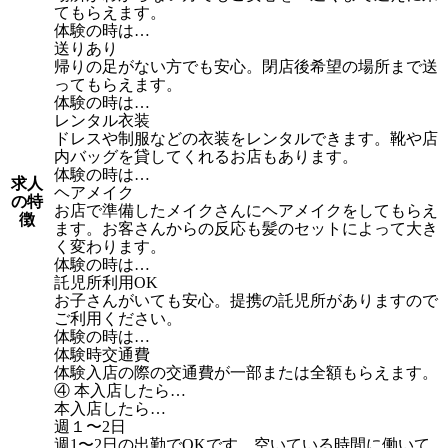
てもらえます。
体験の時は…
送りあり
帰りの足がない方でも安心。閉店後希望の場所まで送
ってもらえます。
体験の時は…
レンタル衣装
ドレスや制服などの衣装をレンタルできます。靴や店
内バッグを貸してくれるお店もあります。
体験の時は…
求人
ヘアメイク
の特
お店で準備したメイクさんにヘアメイクをしてもらえ
徴
ます。お客さんからの反応も髪のセットによって大き
く変わります。
体験の時は…
託児所利用OK
お子さんがいても安心。提携の託児所がありますので
ご利用ください。
体験の時は…
体験時交通費
体験入店の際の交通費が一部または全額もらえます。
④ 本入店したら…
本入店したら…
週１〜2日
週1〜2日の出勤でOKです。空いている時間に働いて