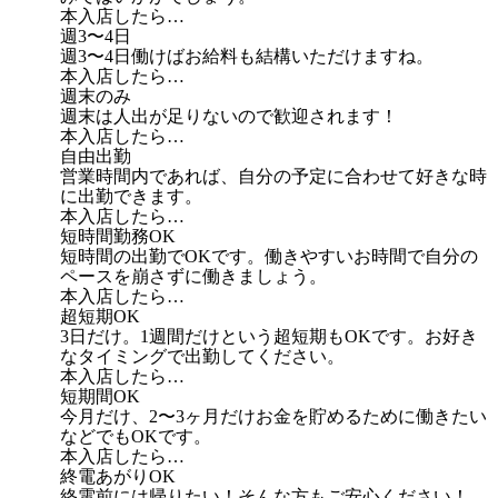
本入店したら…
週3〜4日
週3〜4日働けばお給料も結構いただけますね。
本入店したら…
週末のみ
週末は人出が足りないので歓迎されます！
本入店したら…
自由出勤
営業時間内であれば、自分の予定に合わせて好きな時
に出勤できます。
本入店したら…
短時間勤務OK
短時間の出勤でOKです。働きやすいお時間で自分の
ペースを崩さずに働きましょう。
本入店したら…
超短期OK
3日だけ。1週間だけという超短期もOKです。お好き
なタイミングで出勤してください。
本入店したら…
短期間OK
今月だけ、2〜3ヶ月だけお金を貯めるために働きたい
などでもOKです。
本入店したら…
終電あがりOK
終電前には帰りたい！そんな方もご安心ください！