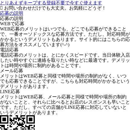
とりあえずキープする
登録不要で今すぐ使えます
お問い合わせだけでも大丈夫。お気軽にどうぞ！
応募の説明
応募の説明
WEBで応募
WEB応募のメリットはいつでも、どこでも応募ができること
で、一番オーソドックスな応募方法です。ただし、対応時間が
かかるというデメリットもあります。サイト的にはこちらの応
募方法をオススメしています(^-^)
電話応募
電話応募のメリットは、とにかくスピードです。当日体験入店
したい時やすぐに連絡を取りたい時などに最適です。デメリッ
トは時間や場所に制約があることです。
メール応募
メリットはWEB応募と同様で時間や場所の制約がなく、いつ
でも応募できることですが、こちらも対応時間がかかるという
デメリットがあります。
LINE応募
メリットはWEB応募、メール応募と同様で時間や場所の制約
がないことと、それらに比べるとお店のレスポンスも早いこと
です。ただし、すべての店舗がLINE応募に対応していないと
いうデメリットがあります。