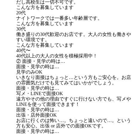
だし高校生は一切不可です。
こんな方を募集しています
20代
ナイトワークでは一番多い年齢層です。
こんな方を募集しています
30代
働き盛りの30代歓迎のお店です。大人の女性も働きや
すい環境です。
こんな方を募集しています
40代〜
40代以上の大人の女性を積極採用中！
② 面接・見学の時は…
面接・見学の時は…
見学のみOK
いきなり面接はちょっと…という方もご安心を。お店
の雰囲気だけでも見てみてはいかがでしょう。
面接・見学の時は…
写メ・LINEで面接OK
遠方やその他の理由ですぐに行けない方でも、写メや
LINEを使って面接できます！
面接・見学の時は…
出張・店外面接OK
お店に行くのは怖い…。ちょっと遠いので…。という
方も安心。出張 or 店外での面接OKです。
面接・見学の時は…