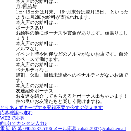
本入店のお給料は…
月2回給与
1日~15日分は月末、 16~月末分は翌月15日、 といった
ように月2回お給料が支払われます。
本入店のお給料は…
ボーナスあり
お給料の他にボーナスや賞金があります。頑張りまし
ょう！
本入店のお給料は…
ノルマなし
イベント時や同伴などのノルマがないお店です。自分
のペースで働けます。
本入店のお給料は…
ペナルティなし
遅刻、欠勤、目標未達成へのペナルティがないお店で
す。
本入店のお給料は…
友達紹介ボーナス
お友達を紹介してもらえるとボーナス出ちゃいます！
仲の良いお友達たちと楽しく働けますね。
とりあえずキープする
登録不要で今すぐ使えます
応募確認へ進む
WEBで応募
約1分でカンタン入力♪
電
話
応
募
090-5237-5196
メール応募
caba2-2907@caba2.email