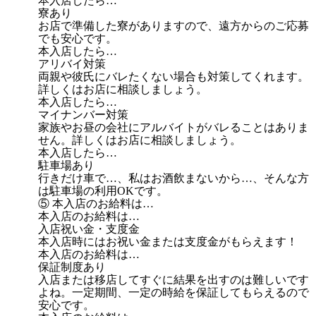
本入店したら…
寮あり
お店で準備した寮がありますので、遠方からのご応募
でも安心です。
本入店したら…
アリバイ対策
両親や彼氏にバレたくない場合も対策してくれます。
詳しくはお店に相談しましょう。
本入店したら…
マイナンバー対策
家族やお昼の会社にアルバイトがバレることはありま
せん。詳しくはお店に相談しましょう。
本入店したら…
駐車場あり
行きだけ車で…、私はお酒飲まないから…、そんな方
は駐車場の利用OKです。
⑤ 本入店のお給料は…
本入店のお給料は…
入店祝い金・支度金
本入店時にはお祝い金または支度金がもらえます！
本入店のお給料は…
保証制度あり
入店または移店してすぐに結果を出すのは難しいです
よね。一定期間、一定の時給を保証してもらえるので
安心です。