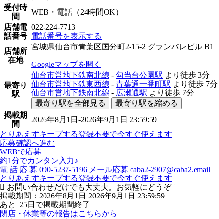
受付時
WEB・電話（24時間OK）
間
店舗電
022-224-7713
話番号
電話番号を表示する
宮城県仙台市青葉区国分町2-15-2 グランパレビル B1
店舗所
在地
Googleマップを開く
仙台市営地下鉄南北線
-
勾当台公園駅
より徒歩
3分
仙台市営地下鉄東西線
-
青葉通一番町駅
より徒歩
7分
最寄り
仙台市営地下鉄南北線
-
広瀬通駅
より徒歩
7分
駅
最寄り駅を全部見る
最寄り駅を縮める
掲載期
2026年8月1日-2026年9月1日 23:59:59
間
とりあえずキープする
登録不要で今すぐ使えます
応募確認へ進む
WEBで応募
約1分でカンタン入力♪
電
話
応
募
090-5237-5196
メール応募
caba2-2907@caba2.email
とりあえずキープする
登録不要で今すぐ使えます
お問い合わせだけでも大丈夫。お気軽にどうぞ！
掲載期間：2026年8月1日-2026年9月1日 23:59:59
あと
25
日で掲載期間終了
閉店・休業等の報告はこちらから