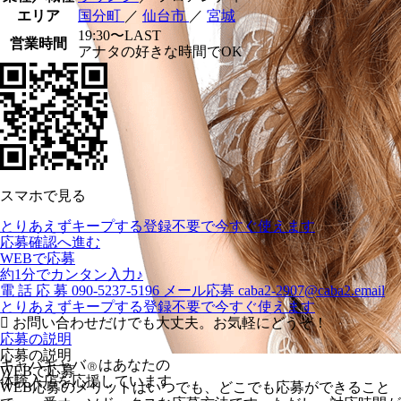
エリア
国分町
／
仙台市
／
宮城
19:30〜LAST
営業時間
アナタの好きな時間でOK
スマホで見る
とりあえずキープする
登録不要で今すぐ使えます
応募確認へ進む
WEBで応募
約1分でカンタン入力♪
電
話
応
募
090-5237-5196
メール応募
caba2-2907@caba2.email
とりあえずキープする
登録不要で今すぐ使えます
お問い合わせだけでも大丈夫。お気軽にどうぞ！
応募の説明
応募の説明
キャバキャバ
はあなたの
Ⓡ
WEBで応募
体験入店を応援しています
WEB応募のメリットはいつでも、どこでも応募ができること