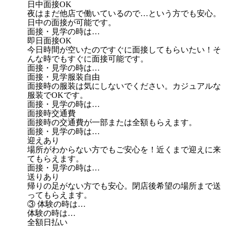
日中面接OK
夜はまだ他店で働いているので…という方でも安心。
日中の面接が可能です。
面接・見学の時は…
即日面接OK
今日時間が空いたのですぐに面接してもらいたい！そ
んな時でもすぐに面接可能です。
面接・見学の時は…
面接・見学服装自由
面接時の服装は気にしないでください。カジュアルな
服装でOKです。
面接・見学の時は…
面接時交通費
面接時の交通費が一部または全額もらえます。
面接・見学の時は…
迎えあり
場所がわからない方でもご安心を！近くまで迎えに来
てもらえます。
面接・見学の時は…
送りあり
帰りの足がない方でも安心。閉店後希望の場所まで送
ってもらえます。
③ 体験の時は…
体験の時は…
全額日払い