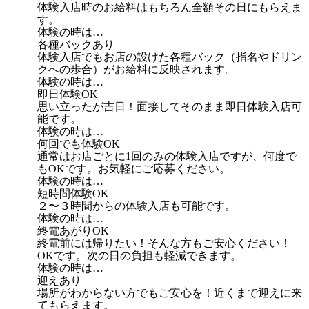
体験入店時のお給料はもちろん全額その日にもらえま
す。
体験の時は…
各種バックあり
体験入店でもお店の設けた各種バック（指名やドリン
クへの歩合）がお給料に反映されます。
体験の時は…
即日体験OK
思い立ったが吉日！面接してそのまま即日体験入店可
能です。
体験の時は…
何回でも体験OK
通常はお店ごとに1回のみの体験入店ですが、何度で
もOKです。お気軽にご応募ください。
体験の時は…
短時間体験OK
２〜３時間からの体験入店も可能です。
体験の時は…
終電あがりOK
終電前には帰りたい！そんな方もご安心ください！
OKです。次の日の負担も軽減できます。
体験の時は…
迎えあり
場所がわからない方でもご安心を！近くまで迎えに来
てもらえます。