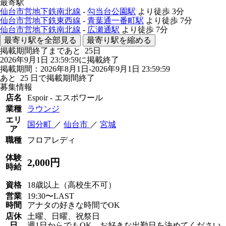
最寄駅
仙台市営地下鉄南北線
-
勾当台公園駅
より徒歩
3分
仙台市営地下鉄東西線
-
青葉通一番町駅
より徒歩
7分
仙台市営地下鉄南北線
-
広瀬通駅
より徒歩
7分
最寄り駅を全部見る
最寄り駅を縮める
掲載期間終了まであと
25
日
2026年9月1日 23:59:59に掲載終了
掲載期間：2026年8月1日-2026年9月1日 23:59:59
あと
25
日で掲載期間終了
募集情報
店名
Espoir - エスポワール
業種
ラウンジ
エリ
国分町
／
仙台市
／
宮城
ア
職種
フロアレディ
体験
2,000円
時給
資格
18歳以上（高校生不可）
営業
19:30〜LAST
時間
アナタの好きな時間でOK
店休
土曜、日曜、祝祭日
日
週1日からでもOK。お好きな出勤日を決めてください