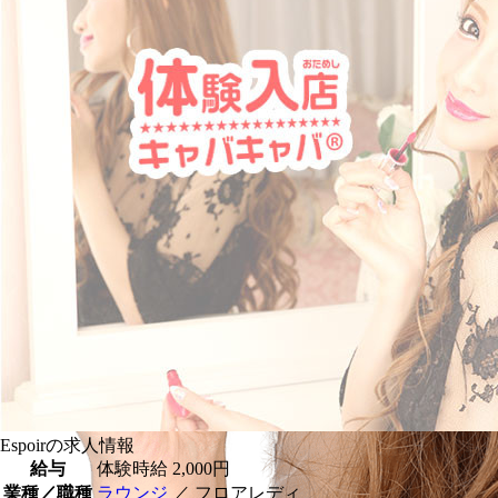
Espoirの求人情報
給与
体験時給
2,000円
業種／職種
ラウンジ
／ フロアレディ