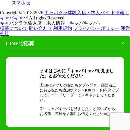
スマホ版
Copyright© 2018-2026
キャバクラ体験入店・求人バイ ト情報｜
キャバキャバ
All rights Reserved
キャバクラ体験入店・求人情報「キャバキャバ」
掲載について
問い合わせ
利用規約
プライバシーポリシー
運営
会社
LINEで応募
×
まずはじめに「キャバキャバを見まし
た」とお伝えください
①LINEアプリの友だちタブを開き、画面右上
にある友だち追加ボタン＞[QRコード]をタップ
して、コードリーダーでスキャンしてくださ
い。
②「キャバキャバを見ました」と書いてから、
お名前、年齢を店舗にお伝えくださいm(_ _)m