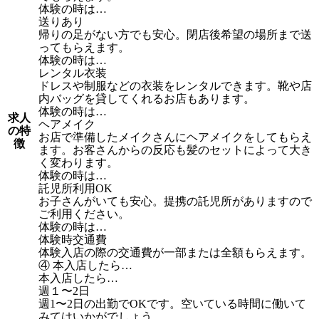
体験の時は…
送りあり
帰りの足がない方でも安心。閉店後希望の場所まで送
ってもらえます。
体験の時は…
レンタル衣装
ドレスや制服などの衣装をレンタルできます。靴や店
内バッグを貸してくれるお店もあります。
体験の時は…
求人
ヘアメイク
の特
お店で準備したメイクさんにヘアメイクをしてもらえ
徴
ます。お客さんからの反応も髪のセットによって大き
く変わります。
体験の時は…
託児所利用OK
お子さんがいても安心。提携の託児所がありますので
ご利用ください。
体験の時は…
体験時交通費
体験入店の際の交通費が一部または全額もらえます。
④ 本入店したら…
本入店したら…
週１〜2日
週1〜2日の出勤でOKです。空いている時間に働いて
みてはいかがでしょう。