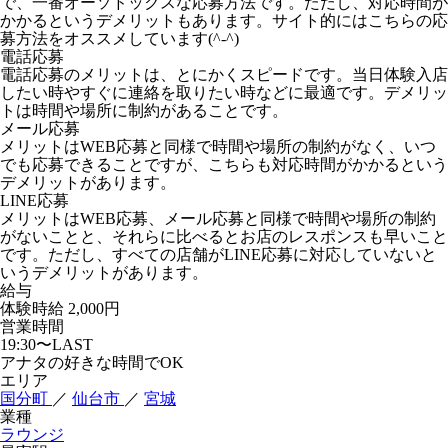
で、一番オーソドックスな応募方法です。ただし、対応時間が
かかるというデメリットもあります。サイト的にはこちらの応
募方法をオススメしています(^-^)
電話応募
電話応募のメリットは、とにかくスピードです。当日体験入店
したい時やすぐに連絡を取りたい時などに最適です。デメリッ
トは時間や場所に制約があることです。
メール応募
メリットはWEB応募と同様で時間や場所の制約がなく、いつ
でも応募できることですが、こちらも対応時間がかかるという
デメリットがあります。
LINE応募
メリットはWEB応募、メール応募と同様で時間や場所の制約
がないことと、それらに比べるとお店のレスポンスも早いこと
です。ただし、すべての店舗がLINE応募に対応していないと
いうデメリットがあります。
給与
体験時給
2,000円
営業時間
19:30〜LAST
アナタの好きな時間でOK
エリア
国分町
／
仙台市
／
宮城
業種
ラウンジ