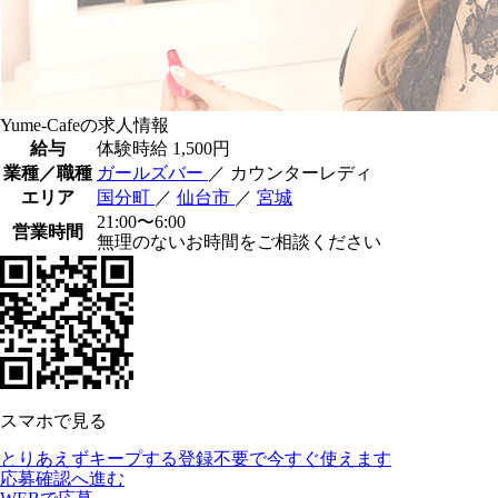
Yume-Cafeの求人情報
給与
体験時給
1,500円
業種／職種
ガールズバー
／ カウンターレディ
エリア
国分町
／
仙台市
／
宮城
21:00〜6:00
営業時間
無理のないお時間をご相談ください
スマホで見る
とりあえずキープする
登録不要で今すぐ使えます
応募確認へ進む