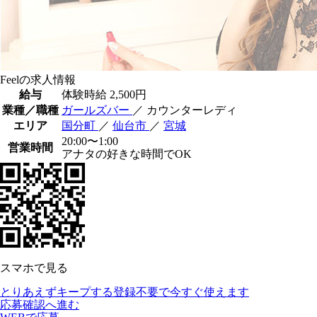
Feelの求人情報
給与
体験時給
2,500円
業種／職種
ガールズバー
／ カウンターレディ
エリア
国分町
／
仙台市
／
宮城
20:00〜1:00
営業時間
アナタの好きな時間でOK
スマホで見る
とりあえずキープする
登録不要で今すぐ使えます
応募確認へ進む