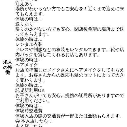
迎えあり
場所がわからない方でもご安心を！近くまで迎えに来
てもらえます。
体験の時は…
送りあり
帰りの足がない方でも安心。閉店後希望の場所まで送
ってもらえます。
体験の時は…
レンタル衣装
ドレスや制服などの衣装をレンタルできます。靴や店
内バッグを貸してくれるお店もあります。
体験の時は…
求人
ヘアメイク
の特
お店で準備したメイクさんにヘアメイクをしてもらえ
徴
ます。お客さんからの反応も髪のセットによって大き
く変わります。
体験の時は…
託児所利用OK
お子さんがいても安心。提携の託児所がありますので
ご利用ください。
体験の時は…
体験時交通費
体験入店の際の交通費が一部または全額もらえます。
④ 本入店したら…
本入店したら…