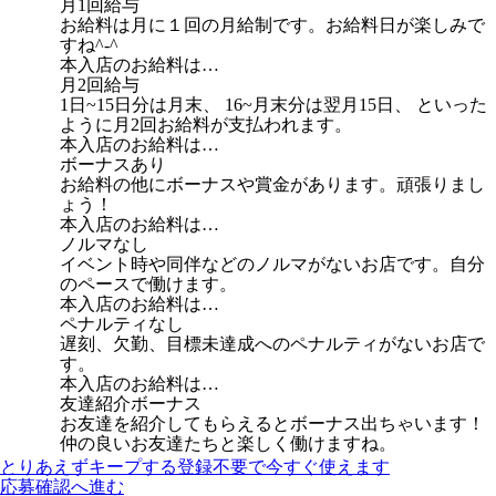
月1回給与
お給料は月に１回の月給制です。お給料日が楽しみで
すね^-^
本入店のお給料は…
月2回給与
1日~15日分は月末、 16~月末分は翌月15日、 といった
ように月2回お給料が支払われます。
本入店のお給料は…
ボーナスあり
お給料の他にボーナスや賞金があります。頑張りまし
ょう！
本入店のお給料は…
ノルマなし
イベント時や同伴などのノルマがないお店です。自分
のペースで働けます。
本入店のお給料は…
ペナルティなし
遅刻、欠勤、目標未達成へのペナルティがないお店で
す。
本入店のお給料は…
友達紹介ボーナス
お友達を紹介してもらえるとボーナス出ちゃいます！
仲の良いお友達たちと楽しく働けますね。
とりあえずキープする
登録不要で今すぐ使えます
応募確認へ進む