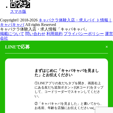
スマホ版
Copyright© 2018-2026
キャバクラ体験入店・求人バイ ト情報｜
キャバキャバ
All rights Reserved
キャバクラ体験入店・求人情報「キャバキャバ」
掲載について
問い合わせ
利用規約
プライバシーポリシー
運営
会社
LINEで応募
×
まずはじめに「キャバキャバを見まし
た」とお伝えください
①LINEアプリの友だちタブを開き、画面右上
にある友だち追加ボタン＞[QRコード]をタップ
して、コードリーダーでスキャンしてくださ
い。
②「キャバキャバを見ました」と書いてから、
お名前、年齢を店舗にお伝えくださいm(_ _)m