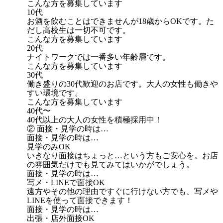
こんな方を募集しています
10代
お酒を飲むことはできませんが18歳からOKです。た
だし高校生は一切不可です。
こんな方を募集しています
20代
ナイトワークでは一番多い年齢層です。
こんな方を募集しています
30代
働き盛りの30代歓迎のお店です。大人の女性も働きや
すい環境です。
こんな方を募集しています
40代〜
40代以上の大人の女性を積極採用中！
② 面接・見学の時は…
面接・見学の時は…
見学のみOK
いきなり面接はちょっと…という方もご安心を。お店
の雰囲気だけでも見てみてはいかがでしょう。
面接・見学の時は…
写メ・LINEで面接OK
遠方やその他の理由ですぐに行けない方でも、写メや
LINEを使って面接できます！
面接・見学の時は…
出張・店外面接OK