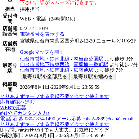
下さい。話がスムーズに行きます。
担当
採用担当
受付時
WEB・電話（24時間OK）
間
店舗電
022-721-1039
話番号
電話番号を表示する
宮城県仙台市青葉区国分町2-12-30 ニューちどりや2F
店舗所
在地
Googleマップを開く
仙台市営地下鉄南北線
-
勾当台公園駅
より徒歩
3分
仙台市営地下鉄東西線
-
青葉通一番町駅
より徒歩
7分
最寄り
仙台市営地下鉄南北線
-
広瀬通駅
より徒歩
7分
駅
最寄り駅を全部見る
最寄り駅を縮める
掲載期
2026年8月1日-2026年9月1日 23:59:59
間
とりあえずキープする
登録不要で今すぐ使えます
応募確認へ進む
WEBで応募
約1分でカンタン入力♪
電
話
応
募
080-1874-1490
メール応募
caba2-2889@caba2.email
とりあえずキープする
登録不要で今すぐ使えます
お問い合わせだけでも大丈夫。お気軽にどうぞ！
掲載期間：2026年8月1日-2026年9月1日 23:59:59