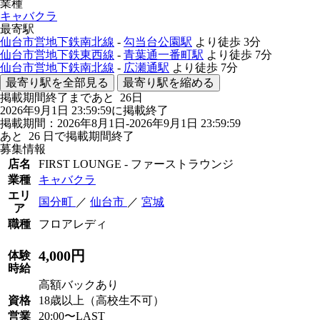
業種
キャバクラ
最寄駅
仙台市営地下鉄南北線
-
勾当台公園駅
より徒歩
3分
仙台市営地下鉄東西線
-
青葉通一番町駅
より徒歩
7分
仙台市営地下鉄南北線
-
広瀬通駅
より徒歩
7分
最寄り駅を全部見る
最寄り駅を縮める
掲載期間終了まであと
26
日
2026年9月1日 23:59:59に掲載終了
掲載期間：2026年8月1日-2026年9月1日 23:59:59
あと
26
日で掲載期間終了
募集情報
店名
FIRST LOUNGE - ファーストラウンジ
業種
キャバクラ
エリ
国分町
／
仙台市
／
宮城
ア
職種
フロアレディ
4,000円
体験
時給
高額バックあり
資格
18歳以上（高校生不可）
営業
20:00〜LAST