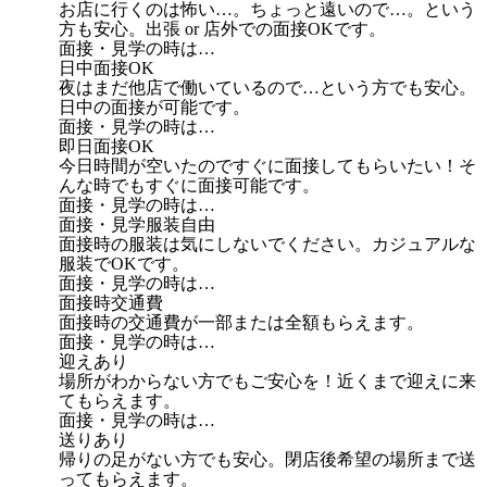
お店に行くのは怖い…。ちょっと遠いので…。という
方も安心。出張 or 店外での面接OKです。
面接・見学の時は…
日中面接OK
夜はまだ他店で働いているので…という方でも安心。
日中の面接が可能です。
面接・見学の時は…
即日面接OK
今日時間が空いたのですぐに面接してもらいたい！そ
んな時でもすぐに面接可能です。
面接・見学の時は…
面接・見学服装自由
面接時の服装は気にしないでください。カジュアルな
服装でOKです。
面接・見学の時は…
面接時交通費
面接時の交通費が一部または全額もらえます。
面接・見学の時は…
迎えあり
場所がわからない方でもご安心を！近くまで迎えに来
てもらえます。
面接・見学の時は…
送りあり
帰りの足がない方でも安心。閉店後希望の場所まで送
ってもらえます。