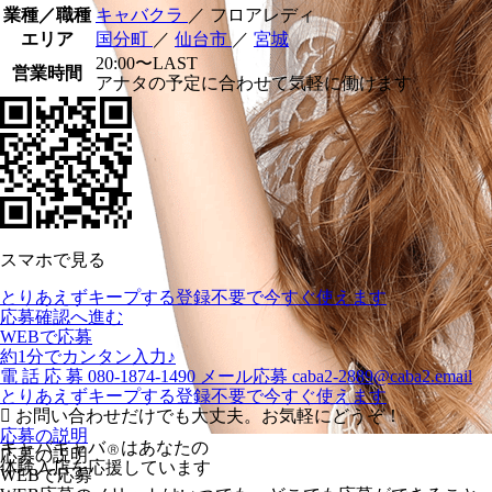
業種／職種
キャバクラ
／ フロアレディ
エリア
国分町
／
仙台市
／
宮城
20:00〜LAST
営業時間
アナタの予定に合わせて気軽に働けます
スマホで見る
とりあえずキープする
登録不要で今すぐ使えます
応募確認へ進む
WEBで応募
約1分でカンタン入力♪
電
話
応
募
080-1874-1490
メール応募
caba2-2889@caba2.email
とりあえずキープする
登録不要で今すぐ使えます
お問い合わせだけでも大丈夫。お気軽にどうぞ！
応募の説明
キャバキャバ
はあなたの
Ⓡ
応募の説明
体験入店を応援しています
WEBで応募