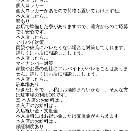
本入店したら…
個人ロッカー
個人ロッカーがあるので荷物も置いておけますね。
本入店したら…
寮あり
お店で準備した寮がありますので、遠方からのご応募
でも安心です。
本入店したら…
アリバイ対策
両親や彼氏にバレたくない場合も対策してくれます。
詳しくはお店に相談しましょう。
本入店したら…
マイナンバー対策
家族やお昼の会社にアルバイトがバレることはありま
せん。詳しくはお店に相談しましょう。
本入店したら…
駐車場あり
行きだけ車で…、私はお酒飲まないから…、そんな方
は駐車場の利用OKです。
⑤ 本入店のお給料は…
本入店のお給料は…
入店祝い金・支度金
本入店時にはお祝い金または支度金がもらえます！
本入店のお給料は…
保証制度あり