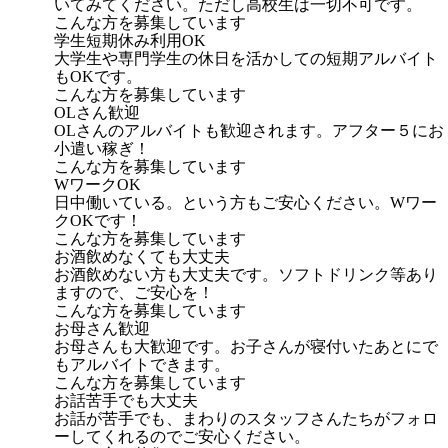
いてみてください。ただし高校生は一切不可です。
こんな方を募集しています
学生短期休み利用OK
大学生や専門学生の休日を活かしての短期アルバイト
もOKです。
こんな方を募集しています
OLさん歓迎
OLさんのアルバイトも歓迎されます。アフター５にお
小遣い稼ぎ！
こんな方を募集しています
WワークOK
日中働いている。という方もご安心ください。Wワー
クOKです！
こんな方を募集しています
お酒飲めなくても大丈夫
お酒飲めない方も大丈夫です。ソフトドリンク等あり
ますので、ご安心を！
こんな方を募集しています
お母さん歓迎
お母さんも大歓迎です。お子さんが寝付いたあとにで
もアルバイトできます。
こんな方を募集しています
お話苦手でも大丈夫
お話が苦手でも、まわりのスタッフさんたちがフォロ
ーしてくれるのでご安心ください。