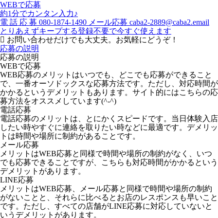
WEBで応募
約1分でカンタン入力♪
電
話
応
募
080-1874-1490
メール応募
caba2-2889@caba2.email
とりあえずキープする
登録不要で今すぐ使えます
お問い合わせだけでも大丈夫。お気軽にどうぞ！
応募の説明
応募の説明
WEBで応募
WEB応募のメリットはいつでも、どこでも応募ができること
で、一番オーソドックスな応募方法です。ただし、対応時間が
かかるというデメリットもあります。サイト的にはこちらの応
募方法をオススメしています(^-^)
電話応募
電話応募のメリットは、とにかくスピードです。当日体験入店
したい時やすぐに連絡を取りたい時などに最適です。デメリッ
トは時間や場所に制約があることです。
メール応募
メリットはWEB応募と同様で時間や場所の制約がなく、いつ
でも応募できることですが、こちらも対応時間がかかるという
デメリットがあります。
LINE応募
メリットはWEB応募、メール応募と同様で時間や場所の制約
がないことと、それらに比べるとお店のレスポンスも早いこと
です。ただし、すべての店舗がLINE応募に対応していないと
いうデメリットがあります。