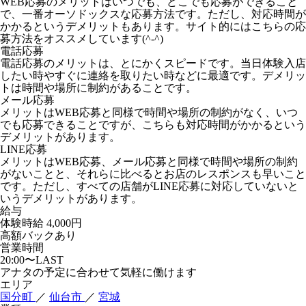
WEB応募のメリットはいつでも、どこでも応募ができること
で、一番オーソドックスな応募方法です。ただし、対応時間が
かかるというデメリットもあります。サイト的にはこちらの応
募方法をオススメしています(^-^)
電話応募
電話応募のメリットは、とにかくスピードです。当日体験入店
したい時やすぐに連絡を取りたい時などに最適です。デメリッ
トは時間や場所に制約があることです。
メール応募
メリットはWEB応募と同様で時間や場所の制約がなく、いつ
でも応募できることですが、こちらも対応時間がかかるという
デメリットがあります。
LINE応募
メリットはWEB応募、メール応募と同様で時間や場所の制約
がないことと、それらに比べるとお店のレスポンスも早いこと
です。ただし、すべての店舗がLINE応募に対応していないと
いうデメリットがあります。
給与
体験時給
4,000円
高額バックあり
営業時間
20:00〜LAST
アナタの予定に合わせて気軽に働けます
エリア
国分町
／
仙台市
／
宮城