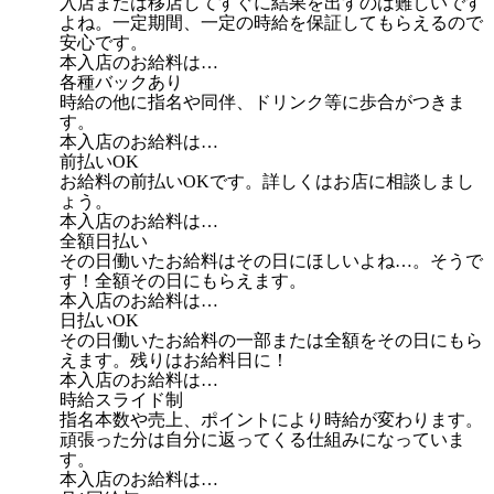
入店または移店してすぐに結果を出すのは難しいです
よね。一定期間、一定の時給を保証してもらえるので
安心です。
本入店のお給料は…
各種バックあり
時給の他に指名や同伴、ドリンク等に歩合がつきま
す。
本入店のお給料は…
前払いOK
お給料の前払いOKです。詳しくはお店に相談しまし
ょう。
本入店のお給料は…
全額日払い
その日働いたお給料はその日にほしいよね…。そうで
す！全額その日にもらえます。
本入店のお給料は…
日払いOK
その日働いたお給料の一部または全額をその日にもら
えます。残りはお給料日に！
本入店のお給料は…
時給スライド制
指名本数や売上、ポイントにより時給が変わります。
頑張った分は自分に返ってくる仕組みになっていま
す。
本入店のお給料は…