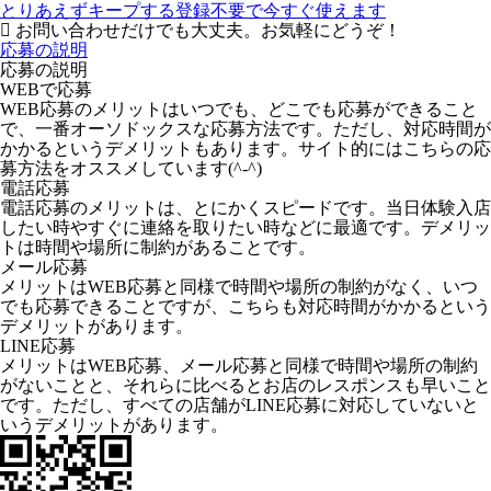
とりあえずキープする
登録不要で今すぐ使えます
お問い合わせだけでも大丈夫。お気軽にどうぞ！
応募の説明
応募の説明
WEBで応募
WEB応募のメリットはいつでも、どこでも応募ができること
で、一番オーソドックスな応募方法です。ただし、対応時間が
かかるというデメリットもあります。サイト的にはこちらの応
募方法をオススメしています(^-^)
電話応募
電話応募のメリットは、とにかくスピードです。当日体験入店
したい時やすぐに連絡を取りたい時などに最適です。デメリッ
トは時間や場所に制約があることです。
メール応募
メリットはWEB応募と同様で時間や場所の制約がなく、いつ
でも応募できることですが、こちらも対応時間がかかるという
デメリットがあります。
LINE応募
メリットはWEB応募、メール応募と同様で時間や場所の制約
がないことと、それらに比べるとお店のレスポンスも早いこと
です。ただし、すべての店舗がLINE応募に対応していないと
いうデメリットがあります。