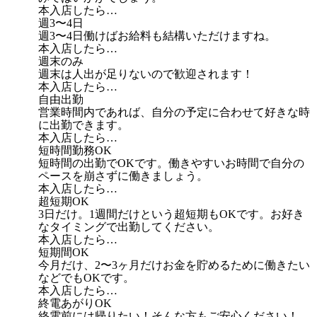
本入店したら…
週3〜4日
週3〜4日働けばお給料も結構いただけますね。
本入店したら…
週末のみ
週末は人出が足りないので歓迎されます！
本入店したら…
自由出勤
営業時間内であれば、自分の予定に合わせて好きな時
に出勤できます。
本入店したら…
短時間勤務OK
短時間の出勤でOKです。働きやすいお時間で自分の
ペースを崩さずに働きましょう。
本入店したら…
超短期OK
3日だけ。1週間だけという超短期もOKです。お好き
なタイミングで出勤してください。
本入店したら…
短期間OK
今月だけ、2〜3ヶ月だけお金を貯めるために働きたい
などでもOKです。
本入店したら…
終電あがりOK
終電前には帰りたい！そんな方もご安心ください！