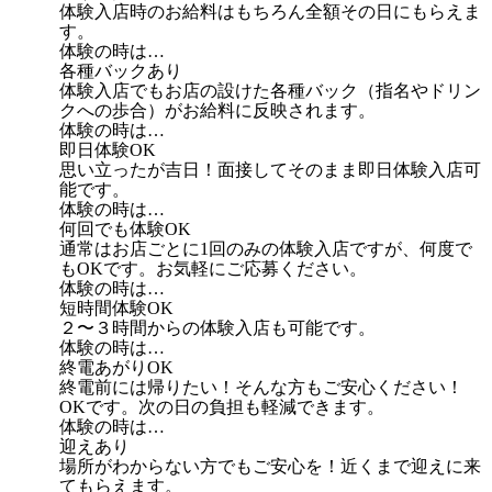
体験入店時のお給料はもちろん全額その日にもらえま
す。
体験の時は…
各種バックあり
体験入店でもお店の設けた各種バック（指名やドリン
クへの歩合）がお給料に反映されます。
体験の時は…
即日体験OK
思い立ったが吉日！面接してそのまま即日体験入店可
能です。
体験の時は…
何回でも体験OK
通常はお店ごとに1回のみの体験入店ですが、何度で
もOKです。お気軽にご応募ください。
体験の時は…
短時間体験OK
２〜３時間からの体験入店も可能です。
体験の時は…
終電あがりOK
終電前には帰りたい！そんな方もご安心ください！
OKです。次の日の負担も軽減できます。
体験の時は…
迎えあり
場所がわからない方でもご安心を！近くまで迎えに来
てもらえます。