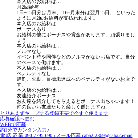
本入店のお給料は…
月2回給与
1日~15日分は月末、 16~月末分は翌月15日、 といった
ように月2回お給料が支払われます。
本入店のお給料は…
ボーナスあり
お給料の他にボーナスや賞金があります。頑張りまし
ょう！
本入店のお給料は…
ノルマなし
イベント時や同伴などのノルマがないお店です。自分
のペースで働けます。
本入店のお給料は…
ペナルティなし
遅刻、欠勤、目標未達成へのペナルティがないお店で
す。
本入店のお給料は…
友達紹介ボーナス
お友達を紹介してもらえるとボーナス出ちゃいます！
仲の良いお友達たちと楽しく働けますね。
とりあえずキープする
登録不要で今すぐ使えます
応募確認へ進む
WEBで応募
約1分でカンタン入力♪
電
話
応
募
090-7795-6905
メール応募
caba2-2869@caba2.email