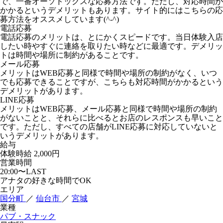
で、一番オーソドックスな応募方法です。ただし、対応時間が
かかるというデメリットもあります。サイト的にはこちらの応
募方法をオススメしています(^-^)
電話応募
電話応募のメリットは、とにかくスピードです。当日体験入店
したい時やすぐに連絡を取りたい時などに最適です。デメリッ
トは時間や場所に制約があることです。
メール応募
メリットはWEB応募と同様で時間や場所の制約がなく、いつ
でも応募できることですが、こちらも対応時間がかかるという
デメリットがあります。
LINE応募
メリットはWEB応募、メール応募と同様で時間や場所の制約
がないことと、それらに比べるとお店のレスポンスも早いこと
です。ただし、すべての店舗がLINE応募に対応していないと
いうデメリットがあります。
給与
体験時給
2,000円
営業時間
20:00〜LAST
アナタの好きな時間でOK
エリア
国分町
／
仙台市
／
宮城
業種
パブ・スナック