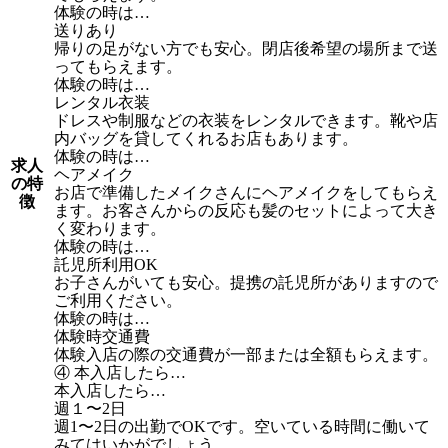
体験の時は…
送りあり
帰りの足がない方でも安心。閉店後希望の場所まで送
ってもらえます。
体験の時は…
レンタル衣装
ドレスや制服などの衣装をレンタルできます。靴や店
内バッグを貸してくれるお店もあります。
体験の時は…
求人
ヘアメイク
の特
お店で準備したメイクさんにヘアメイクをしてもらえ
徴
ます。お客さんからの反応も髪のセットによって大き
く変わります。
体験の時は…
託児所利用OK
お子さんがいても安心。提携の託児所がありますので
ご利用ください。
体験の時は…
体験時交通費
体験入店の際の交通費が一部または全額もらえます。
④ 本入店したら…
本入店したら…
週１〜2日
週1〜2日の出勤でOKです。空いている時間に働いて
みてはいかがでしょう。