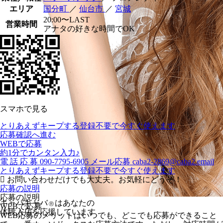
エリア
国分町
／
仙台市
／
宮城
20:00〜LAST
営業時間
アナタの好きな時間でOK
スマホで見る
とりあえずキープする
登録不要で今すぐ使えます
応募確認へ進む
WEBで応募
約1分でカンタン入力♪
電
話
応
募
090-7795-6905
メール応募
caba2-2869@caba2.email
とりあえずキープする
登録不要で今すぐ使えます
お問い合わせだけでも大丈夫。お気軽にどうぞ！
応募の説明
応募の説明
キャバキャバ
はあなたの
Ⓡ
WEBで応募
体験入店を応援しています
WEB応募のメリットはいつでも、どこでも応募ができること