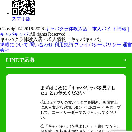
スマホ版
Copyright© 2018-2026
キャバクラ体験入店・求人バイ ト情報｜
キャバキャバ
All rights Reserved
キャバクラ体験入店・求人情報「キャバキャバ」
掲載について
問い合わせ
利用規約
プライバシーポリシー
運営
会社
LINEで応募
×
まずはじめに「キャバキャバを見まし
た」とお伝えください
①LINEアプリの友だちタブを開き、画面右上
にある友だち追加ボタン＞[QRコード]をタップ
して、コードリーダーでスキャンしてくださ
い。
②「キャバキャバを見ました」と書いてから、
お名前、年齢を店舗にお伝えくださいm(_ _)m