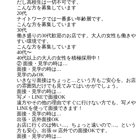
だし高校生は一切不可です。
こんな方を募集しています
20代
ナイトワークでは一番多い年齢層です。
こんな方を募集しています
30代
働き盛りの30代歓迎のお店です。大人の女性も働きや
すい環境です。
こんな方を募集しています
40代〜
40代以上の大人の女性を積極採用中！
② 面接・見学の時は…
面接・見学の時は…
見学のみOK
いきなり面接はちょっと…という方もご安心を。お店
の雰囲気だけでも見てみてはいかがでしょう。
面接・見学の時は…
写メ・LINEで面接OK
遠方やその他の理由ですぐに行けない方でも、写メや
LINEを使って面接できます！
面接・見学の時は…
出張・店外面接OK
お店に行くのは怖い…。ちょっと遠いので…。という
方も安心。出張 or 店外での面接OKです。
面接・見学の時は…