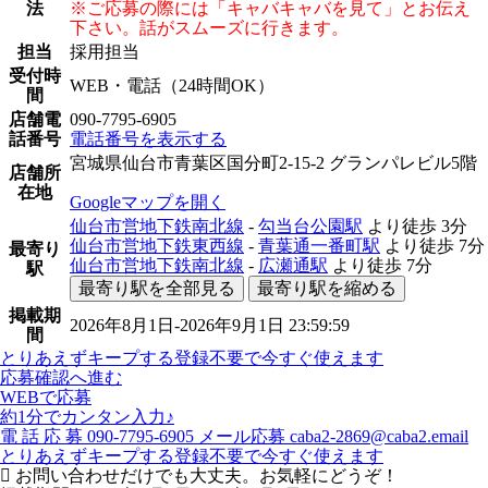
法
※ご応募の際には「キャバキャバを見て」とお伝え
下さい。話がスムーズに行きます。
担当
採用担当
受付時
WEB・電話（24時間OK）
間
店舗電
090-7795-6905
話番号
電話番号を表示する
宮城県仙台市青葉区国分町2-15-2 グランパレビル5階
店舗所
在地
Googleマップを開く
仙台市営地下鉄南北線
-
勾当台公園駅
より徒歩
3分
仙台市営地下鉄東西線
-
青葉通一番町駅
より徒歩
7分
最寄り
仙台市営地下鉄南北線
-
広瀬通駅
より徒歩
7分
駅
最寄り駅を全部見る
最寄り駅を縮める
掲載期
2026年8月1日-2026年9月1日 23:59:59
間
とりあえずキープする
登録不要で今すぐ使えます
応募確認へ進む
WEBで応募
約1分でカンタン入力♪
電
話
応
募
090-7795-6905
メール応募
caba2-2869@caba2.email
とりあえずキープする
登録不要で今すぐ使えます
お問い合わせだけでも大丈夫。お気軽にどうぞ！