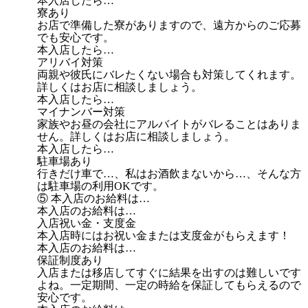
本入店したら…
寮あり
お店で準備した寮がありますので、遠方からのご応募
でも安心です。
本入店したら…
アリバイ対策
両親や彼氏にバレたくない場合も対策してくれます。
詳しくはお店に相談しましょう。
本入店したら…
マイナンバー対策
家族やお昼の会社にアルバイトがバレることはありま
せん。詳しくはお店に相談しましょう。
本入店したら…
駐車場あり
行きだけ車で…、私はお酒飲まないから…、そんな方
は駐車場の利用OKです。
⑤ 本入店のお給料は…
本入店のお給料は…
入店祝い金・支度金
本入店時にはお祝い金または支度金がもらえます！
本入店のお給料は…
保証制度あり
入店または移店してすぐに結果を出すのは難しいです
よね。一定期間、一定の時給を保証してもらえるので
安心です。