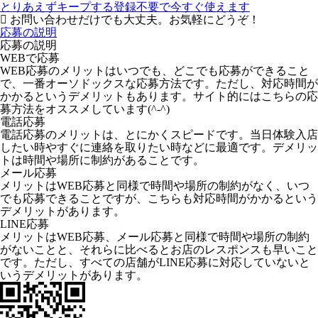
とりあえずキープする
登録不要で今すぐ使えます
お問い合わせだけでも大丈夫。お気軽にどうぞ！
応募の説明
応募の説明
WEBで応募
WEB応募のメリットはいつでも、どこでも応募ができること
で、一番オーソドックスな応募方法です。ただし、対応時間が
かかるというデメリットもあります。サイト的にはこちらの応
募方法をオススメしています(^-^)
電話応募
電話応募のメリットは、とにかくスピードです。当日体験入店
したい時やすぐに連絡を取りたい時などに最適です。デメリッ
トは時間や場所に制約があることです。
メール応募
メリットはWEB応募と同様で時間や場所の制約がなく、いつ
でも応募できることですが、こちらも対応時間がかかるという
デメリットがあります。
LINE応募
メリットはWEB応募、メール応募と同様で時間や場所の制約
がないことと、それらに比べるとお店のレスポンスも早いこと
です。ただし、すべての店舗がLINE応募に対応していないと
いうデメリットがあります。