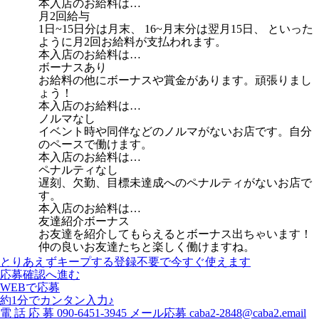
本入店のお給料は…
月2回給与
1日~15日分は月末、 16~月末分は翌月15日、 といった
ように月2回お給料が支払われます。
本入店のお給料は…
ボーナスあり
お給料の他にボーナスや賞金があります。頑張りまし
ょう！
本入店のお給料は…
ノルマなし
イベント時や同伴などのノルマがないお店です。自分
のペースで働けます。
本入店のお給料は…
ペナルティなし
遅刻、欠勤、目標未達成へのペナルティがないお店で
す。
本入店のお給料は…
友達紹介ボーナス
お友達を紹介してもらえるとボーナス出ちゃいます！
仲の良いお友達たちと楽しく働けますね。
とりあえずキープする
登録不要で今すぐ使えます
応募確認へ進む
WEBで応募
約1分でカンタン入力♪
電
話
応
募
090-6451-3945
メール応募
caba2-2848@caba2.email