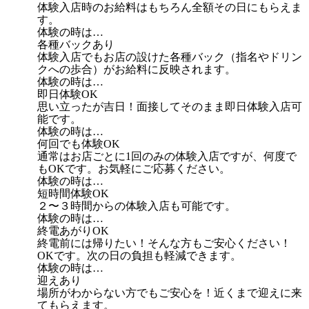
体験入店時のお給料はもちろん全額その日にもらえま
す。
体験の時は…
各種バックあり
体験入店でもお店の設けた各種バック（指名やドリン
クへの歩合）がお給料に反映されます。
体験の時は…
即日体験OK
思い立ったが吉日！面接してそのまま即日体験入店可
能です。
体験の時は…
何回でも体験OK
通常はお店ごとに1回のみの体験入店ですが、何度で
もOKです。お気軽にご応募ください。
体験の時は…
短時間体験OK
２〜３時間からの体験入店も可能です。
体験の時は…
終電あがりOK
終電前には帰りたい！そんな方もご安心ください！
OKです。次の日の負担も軽減できます。
体験の時は…
迎えあり
場所がわからない方でもご安心を！近くまで迎えに来
てもらえます。