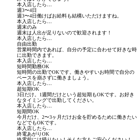
本入店したら…
週3〜4日
週3〜4日働けばお給料も結構いただけますね。
本入店したら…
週末のみ
週末は人出が足りないので歓迎されます！
本入店したら…
自由出勤
営業時間内であれば、自分の予定に合わせて好きな時
に出勤できます。
本入店したら…
短時間勤務OK
短時間の出勤でOKです。働きやすいお時間で自分の
ペースを崩さずに働きましょう。
本入店したら…
超短期OK
3日だけ。1週間だけという超短期もOKです。お好き
なタイミングで出勤してください。
本入店したら…
短期間OK
今月だけ、2〜3ヶ月だけお金を貯めるために働きたい
などでもOKです。
本入店したら…
終電あがりOK
終電前には帰りたい！そんな方もご安心ください！