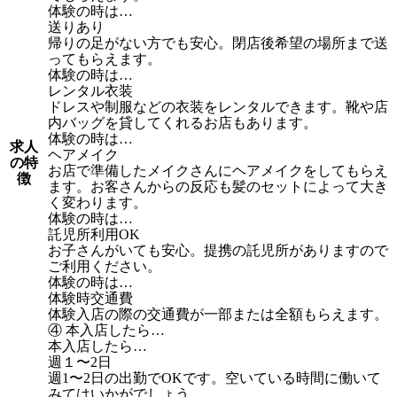
体験の時は…
送りあり
帰りの足がない方でも安心。閉店後希望の場所まで送
ってもらえます。
体験の時は…
レンタル衣装
ドレスや制服などの衣装をレンタルできます。靴や店
内バッグを貸してくれるお店もあります。
体験の時は…
求人
ヘアメイク
の特
お店で準備したメイクさんにヘアメイクをしてもらえ
徴
ます。お客さんからの反応も髪のセットによって大き
く変わります。
体験の時は…
託児所利用OK
お子さんがいても安心。提携の託児所がありますので
ご利用ください。
体験の時は…
体験時交通費
体験入店の際の交通費が一部または全額もらえます。
④ 本入店したら…
本入店したら…
週１〜2日
週1〜2日の出勤でOKです。空いている時間に働いて
みてはいかがでしょう。