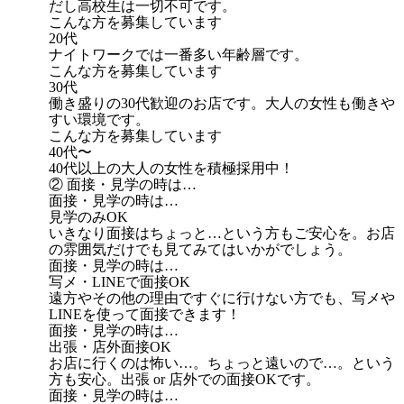
だし高校生は一切不可です。
こんな方を募集しています
20代
ナイトワークでは一番多い年齢層です。
こんな方を募集しています
30代
働き盛りの30代歓迎のお店です。大人の女性も働きや
すい環境です。
こんな方を募集しています
40代〜
40代以上の大人の女性を積極採用中！
② 面接・見学の時は…
面接・見学の時は…
見学のみOK
いきなり面接はちょっと…という方もご安心を。お店
の雰囲気だけでも見てみてはいかがでしょう。
面接・見学の時は…
写メ・LINEで面接OK
遠方やその他の理由ですぐに行けない方でも、写メや
LINEを使って面接できます！
面接・見学の時は…
出張・店外面接OK
お店に行くのは怖い…。ちょっと遠いので…。という
方も安心。出張 or 店外での面接OKです。
面接・見学の時は…