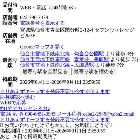
受付時
WEB・電話（24時間OK）
間
店舗電
022-796-7379
話番号
電話番号を表示する
宮城県仙台市青葉区国分町2-12-4 セブンヴィレッジ
店舗所
ビル3F
在地
Googleマップを開く
仙台市営地下鉄南北線
-
勾当台公園駅
より徒歩
3分
仙台市営地下鉄東西線
-
青葉通一番町駅
より徒歩
7分
最寄り
仙台市営地下鉄南北線
-
広瀬通駅
より徒歩
7分
駅
最寄り駅を全部見る
最寄り駅を縮める
掲載期
2026年8月1日-2026年9月1日 23:59:59
間
とりあえずキープする
登録不要で今すぐ使えます
応募確認へ進む
WEBで応募
約1分でカンタン入力♪
電
話
応
募
090-6451-3945
メール応募
caba2-2848@caba2.email
とりあえずキープする
登録不要で今すぐ使えます
お問い合わせだけでも大丈夫。お気軽にどうぞ！
掲載期間：2026年8月1日-2026年9月1日 23:59:59
あと
26
日で掲載期間終了