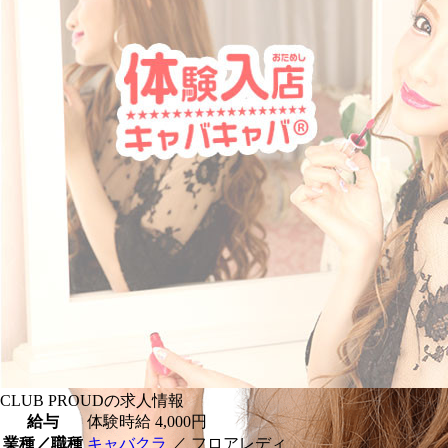
CLUB PROUDの求人情報
給与
体験時給
4,000円
業種／職種
キャバクラ
／ フロアレディ