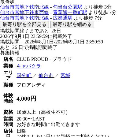
最寄駅
仙台市営地下鉄南北線
-
勾当台公園駅
より徒歩
3分
仙台市営地下鉄東西線
-
青葉通一番町駅
より徒歩
7分
仙台市営地下鉄南北線
-
広瀬通駅
より徒歩
7分
最寄り駅を全部見る
最寄り駅を縮める
掲載期間終了まであと
26
日
2026年9月1日 23:59:59に掲載終了
掲載期間：2026年8月1日-2026年9月1日 23:59:59
あと
26
日で掲載期間終了
募集情報
店名
CLUB PROUD - プラウド
業種
キャバクラ
エリ
国分町
／
仙台市
／
宮城
ア
職種
フロアレディ
体験
4,000円
時給
資格
18歳以上（高校生不可）
営業
20:30〜LAST
時間
お好きな時間に出勤できます
店休
日曜
日
お休みしたい日はお気軽にご相談ください