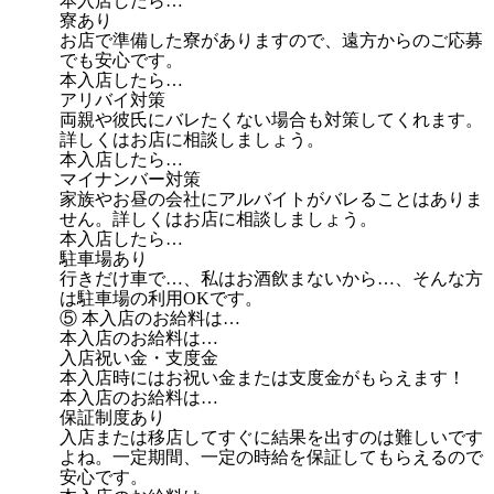
本入店したら…
寮あり
お店で準備した寮がありますので、遠方からのご応募
でも安心です。
本入店したら…
アリバイ対策
両親や彼氏にバレたくない場合も対策してくれます。
詳しくはお店に相談しましょう。
本入店したら…
マイナンバー対策
家族やお昼の会社にアルバイトがバレることはありま
せん。詳しくはお店に相談しましょう。
本入店したら…
駐車場あり
行きだけ車で…、私はお酒飲まないから…、そんな方
は駐車場の利用OKです。
⑤ 本入店のお給料は…
本入店のお給料は…
入店祝い金・支度金
本入店時にはお祝い金または支度金がもらえます！
本入店のお給料は…
保証制度あり
入店または移店してすぐに結果を出すのは難しいです
よね。一定期間、一定の時給を保証してもらえるので
安心です。