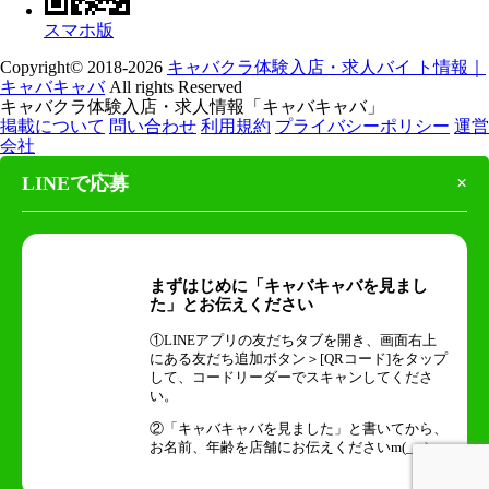
スマホ版
Copyright© 2018-2026
キャバクラ体験入店・求人バイ ト情報｜
キャバキャバ
All rights Reserved
キャバクラ体験入店・求人情報「キャバキャバ」
掲載について
問い合わせ
利用規約
プライバシーポリシー
運営
会社
LINEで応募
×
まずはじめに「キャバキャバを見まし
た」とお伝えください
①LINEアプリの友だちタブを開き、画面右上
にある友だち追加ボタン＞[QRコード]をタップ
して、コードリーダーでスキャンしてくださ
い。
②「キャバキャバを見ました」と書いてから、
お名前、年齢を店舗にお伝えくださいm(_ _)m