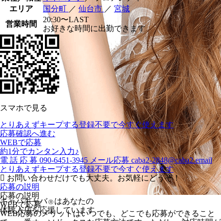
エリア
国分町
／
仙台市
／
宮城
20:30〜LAST
営業時間
お好きな時間に出勤できます
スマホで見る
とりあえずキープする
登録不要で今すぐ使えます
応募確認へ進む
WEBで応募
約1分でカンタン入力♪
電
話
応
募
090-6451-3945
メール応募
caba2-2848@caba2.email
とりあえずキープする
登録不要で今すぐ使えます
お問い合わせだけでも大丈夫。お気軽にどうぞ！
応募の説明
応募の説明
キャバキャバ
はあなたの
Ⓡ
WEBで応募
体験入店を応援しています
WEB応募のメリットはいつでも、どこでも応募ができること