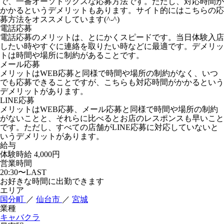
で、一番オーソドックスな応募方法です。ただし、対応時間が
かかるというデメリットもあります。サイト的にはこちらの応
募方法をオススメしています(^-^)
電話応募
電話応募のメリットは、とにかくスピードです。当日体験入店
したい時やすぐに連絡を取りたい時などに最適です。デメリッ
トは時間や場所に制約があることです。
メール応募
メリットはWEB応募と同様で時間や場所の制約がなく、いつ
でも応募できることですが、こちらも対応時間がかかるという
デメリットがあります。
LINE応募
メリットはWEB応募、メール応募と同様で時間や場所の制約
がないことと、それらに比べるとお店のレスポンスも早いこと
です。ただし、すべての店舗がLINE応募に対応していないと
いうデメリットがあります。
給与
体験時給
4,000円
営業時間
20:30〜LAST
お好きな時間に出勤できます
エリア
国分町
／
仙台市
／
宮城
業種
キャバクラ