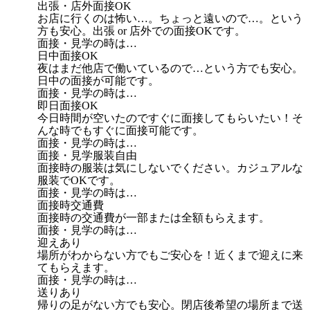
出張・店外面接OK
お店に行くのは怖い…。ちょっと遠いので…。という
方も安心。出張 or 店外での面接OKです。
面接・見学の時は…
日中面接OK
夜はまだ他店で働いているので…という方でも安心。
日中の面接が可能です。
面接・見学の時は…
即日面接OK
今日時間が空いたのですぐに面接してもらいたい！そ
んな時でもすぐに面接可能です。
面接・見学の時は…
面接・見学服装自由
面接時の服装は気にしないでください。カジュアルな
服装でOKです。
面接・見学の時は…
面接時交通費
面接時の交通費が一部または全額もらえます。
面接・見学の時は…
迎えあり
場所がわからない方でもご安心を！近くまで迎えに来
てもらえます。
面接・見学の時は…
送りあり
帰りの足がない方でも安心。閉店後希望の場所まで送