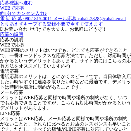
応募確認へ進む
WEBで応募
約1分でカンタン入力♪
電
話
応
募
080-1815-0011
メール応募
caba2-2828@caba2.email
とりあえずキープする
登録不要で今すぐ使えます
お問い合わせだけでも大丈夫。お気軽にどうぞ！
応募の説明
応募の説明
WEBで応募
WEB応募のメリットはいつでも、どこでも応募ができること
で、一番オーソドックスな応募方法です。ただし、対応時間が
かかるというデメリットもあります。サイト的にはこちらの応
募方法をオススメしています(^-^)
電話応募
電話応募のメリットは、とにかくスピードです。当日体験入店
したい時やすぐに連絡を取りたい時などに最適です。デメリッ
トは時間や場所に制約があることです。
メール応募
メリットはWEB応募と同様で時間や場所の制約がなく、いつ
でも応募できることですが、こちらも対応時間がかかるという
デメリットがあります。
LINE応募
メリットはWEB応募、メール応募と同様で時間や場所の制約
がないことと、それらに比べるとお店のレスポンスも早いこと
です。ただし、すべての店舗がLINE応募に対応していないと