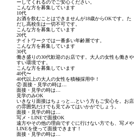
ーしてくれるのでご安心ください。
こんな方を募集しています
10代
お酒を飲むことはできませんが18歳からOKです。た
だし高校生は一切不可です。
こんな方を募集しています
20代
ナイトワークでは一番多い年齢層です。
こんな方を募集しています
30代
働き盛りの30代歓迎のお店です。大人の女性も働きや
すい環境です。
こんな方を募集しています
40代〜
40代以上の大人の女性を積極採用中！
② 面接・見学の時は…
面接・見学の時は…
見学のみOK
いきなり面接はちょっと…という方もご安心を。お店
の雰囲気だけでも見てみてはいかがでしょう。
面接・見学の時は…
写メ・LINEで面接OK
遠方やその他の理由ですぐに行けない方でも、写メや
LINEを使って面接できます！
面接・見学の時は…