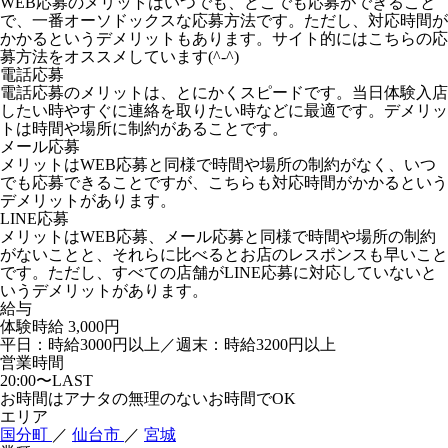
WEB応募のメリットはいつでも、どこでも応募ができること
で、一番オーソドックスな応募方法です。ただし、対応時間が
かかるというデメリットもあります。サイト的にはこちらの応
募方法をオススメしています(^-^)
電話応募
電話応募のメリットは、とにかくスピードです。当日体験入店
したい時やすぐに連絡を取りたい時などに最適です。デメリッ
トは時間や場所に制約があることです。
メール応募
メリットはWEB応募と同様で時間や場所の制約がなく、いつ
でも応募できることですが、こちらも対応時間がかかるという
デメリットがあります。
LINE応募
メリットはWEB応募、メール応募と同様で時間や場所の制約
がないことと、それらに比べるとお店のレスポンスも早いこと
です。ただし、すべての店舗がLINE応募に対応していないと
いうデメリットがあります。
給与
体験時給
3,000円
平日：時給3000円以上／週末：時給3200円以上
営業時間
20:00〜LAST
お時間はアナタの無理のないお時間でOK
エリア
国分町
／
仙台市
／
宮城