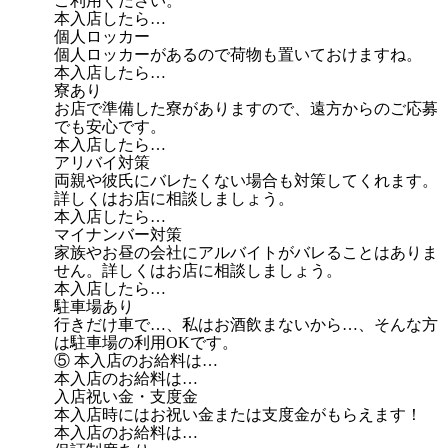
ご利用ください。
本入店したら…
個人ロッカー
個人ロッカーがあるので荷物も置いておけますね。
本入店したら…
寮あり
お店で準備した寮がありますので、遠方からのご応募
でも安心です。
本入店したら…
アリバイ対策
両親や彼氏にバレたくない場合も対策してくれます。
詳しくはお店に相談しましょう。
本入店したら…
マイナンバー対策
家族やお昼の会社にアルバイトがバレることはありま
せん。詳しくはお店に相談しましょう。
本入店したら…
駐車場あり
行きだけ車で…、私はお酒飲まないから…、そんな方
は駐車場の利用OKです。
⑤ 本入店のお給料は…
本入店のお給料は…
入店祝い金・支度金
本入店時にはお祝い金または支度金がもらえます！
本入店のお給料は…