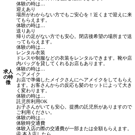
体験の時は…
迎えあり
場所がわからない方でもご安心を！近くまで迎えに来
てもらえます。
体験の時は…
送りあり
帰りの足がない方でも安心。閉店後希望の場所まで送
ってもらえます。
体験の時は…
レンタル衣装
ドレスや制服などの衣装をレンタルできます。靴や店
内バッグを貸してくれるお店もあります。
体験の時は…
求人
ヘアメイク
の特
お店で準備したメイクさんにヘアメイクをしてもらえ
徴
ます。お客さんからの反応も髪のセットによって大き
く変わります。
体験の時は…
託児所利用OK
お子さんがいても安心。提携の託児所がありますので
ご利用ください。
体験の時は…
体験時交通費
体験入店の際の交通費が一部または全額もらえます。
④ 本入店したら…