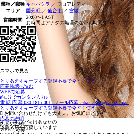
業種／職種
キャバクラ
／ フロアレディ
エリア
国分町
／
仙台市
／
宮城
20:00〜LAST
営業時間
お時間はアナタの無理のないお時間でOK
スマホで見る
とりあえずキープする
登録不要で今すぐ使えます
応募確認へ進む
WEBで応募
約1分でカンタン入力♪
電
話
応
募
080-1815-0011
メール応募
caba2-2828@caba2.email
とりあえずキープする
登録不要で今すぐ使えます
お問い合わせだけでも大丈夫。お気軽にどうぞ！
応募の説明
キャバキャバ
はあなたの
Ⓡ
応募の説明
体験入店を応援しています
WEBで応募