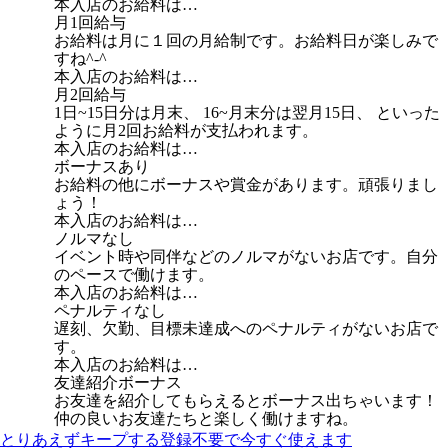
本入店のお給料は…
月1回給与
お給料は月に１回の月給制です。お給料日が楽しみで
すね^-^
本入店のお給料は…
月2回給与
1日~15日分は月末、 16~月末分は翌月15日、 といった
ように月2回お給料が支払われます。
本入店のお給料は…
ボーナスあり
お給料の他にボーナスや賞金があります。頑張りまし
ょう！
本入店のお給料は…
ノルマなし
イベント時や同伴などのノルマがないお店です。自分
のペースで働けます。
本入店のお給料は…
ペナルティなし
遅刻、欠勤、目標未達成へのペナルティがないお店で
す。
本入店のお給料は…
友達紹介ボーナス
お友達を紹介してもらえるとボーナス出ちゃいます！
仲の良いお友達たちと楽しく働けますね。
とりあえずキープする
登録不要で今すぐ使えます