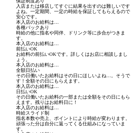
保証制度あり
入店または移店してすぐに結果を出すのは難しいです
よね。一定期間、一定の時給を保証してもらえるので
安心です。
本入店のお給料は…
各種バックあり
時給の他に指名や同伴、ドリンク等に歩合がつきま
す。
本入店のお給料は…
前払いOK
お給料の前払いOKです。詳しくはお店に相談しまし
ょう。
本入店のお給料は…
全額日払い
その日働いたお給料はその日にほしいよね…。そうで
す！全額その日にもらえます。
本入店のお給料は…
日払いOK
その日働いたお給料の一部または全額をその日にもら
えます。残りはお給料日に！
本入店のお給料は…
時給スライド制
指名本数や売上、ポイントにより時給が変わります。
頑張った分は自分に返ってくる仕組みになっていま
す。