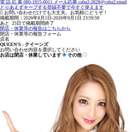
電
話
応
募
080-1815-0011
メール応募
caba2-2828@caba2.email
とりあえずキープする
登録不要で今すぐ使えます
お問い合わせだけでも大丈夫。お気軽にどうぞ！
掲載期間：2026年8月1日-2026年9月1日 23:59:59
あと
25
日で掲載期間終了
閉店・休業等の報告はこちらから
閉店・休業等の報告フォーム
店名
QUEEN'S - クイーンズ
お問い合わせ内容を選択してください
お店は閉店・休業しています
その他