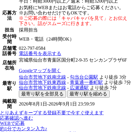
平日：時給3000円以上／週末：時給3200円以上
お気軽にWEBまたはお電話からご応募ください。
応募方
※お問い合わせだけでもOKです。
法
※ご応募の際には「キャバキャバを見て」とお伝え
下さい。話がスムーズに行きます。
担当
採用担当
受付時
WEB・電話（24時間OK）
間
店舗電
022-797-0584
話番号
電話番号を表示する
宮城県仙台市青葉区国分町2-9-35 センカンプラザ6F
店舗所
在地
Googleマップを開く
仙台市営地下鉄南北線
-
勾当台公園駅
より徒歩
3分
仙台市営地下鉄東西線
-
青葉通一番町駅
より徒歩
7分
最寄り
仙台市営地下鉄南北線
-
広瀬通駅
より徒歩
7分
駅
最寄り駅を全部見る
最寄り駅を縮める
掲載期
2026年8月1日-2026年9月1日 23:59:59
間
とりあえずキープする
登録不要で今すぐ使えます
応募確認へ進む
WEBで応募
約1分でカンタン入力♪