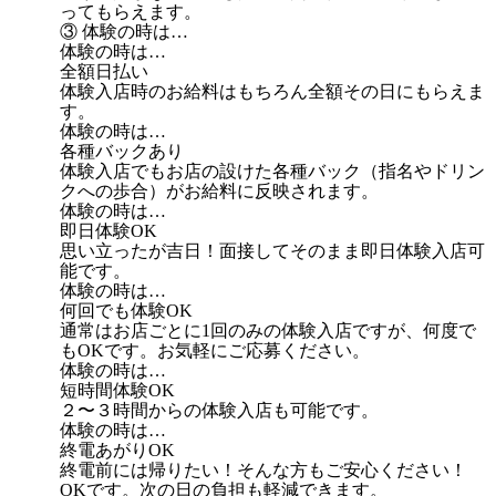
ってもらえます。
③ 体験の時は…
体験の時は…
全額日払い
体験入店時のお給料はもちろん全額その日にもらえま
す。
体験の時は…
各種バックあり
体験入店でもお店の設けた各種バック（指名やドリン
クへの歩合）がお給料に反映されます。
体験の時は…
即日体験OK
思い立ったが吉日！面接してそのまま即日体験入店可
能です。
体験の時は…
何回でも体験OK
通常はお店ごとに1回のみの体験入店ですが、何度で
もOKです。お気軽にご応募ください。
体験の時は…
短時間体験OK
２〜３時間からの体験入店も可能です。
体験の時は…
終電あがりOK
終電前には帰りたい！そんな方もご安心ください！
OKです。次の日の負担も軽減できます。