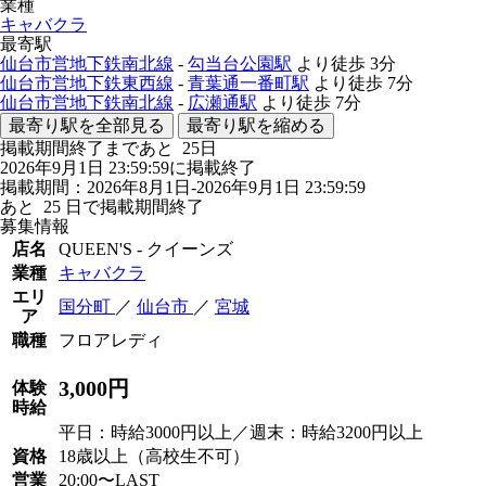
業種
キャバクラ
最寄駅
仙台市営地下鉄南北線
-
勾当台公園駅
より徒歩
3分
仙台市営地下鉄東西線
-
青葉通一番町駅
より徒歩
7分
仙台市営地下鉄南北線
-
広瀬通駅
より徒歩
7分
最寄り駅を全部見る
最寄り駅を縮める
掲載期間終了まであと
25
日
2026年9月1日 23:59:59に掲載終了
掲載期間：2026年8月1日-2026年9月1日 23:59:59
あと
25
日で掲載期間終了
募集情報
店名
QUEEN'S - クイーンズ
業種
キャバクラ
エリ
国分町
／
仙台市
／
宮城
ア
職種
フロアレディ
3,000円
体験
時給
平日：時給3000円以上／週末：時給3200円以上
資格
18歳以上（高校生不可）
営業
20:00〜LAST