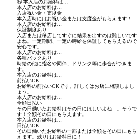
⑤ 本入店のお給料は…
本入店のお給料は…
入店祝い金・支度金
本入店時にはお祝い金または支度金がもらえます！
本入店のお給料は…
保証制度あり
入店または移店してすぐに結果を出すのは難しいです
よね。一定期間、一定の時給を保証してもらえるので
安心です。
本入店のお給料は…
各種バックあり
時給の他に指名や同伴、ドリンク等に歩合がつきま
す。
本入店のお給料は…
前払いOK
お給料の前払いOKです。詳しくはお店に相談しまし
ょう。
本入店のお給料は…
全額日払い
その日働いたお給料はその日にほしいよね…。そうで
す！全額その日にもらえます。
本入店のお給料は…
日払いOK
その日働いたお給料の一部または全額をその日にもら
えます。残りはお給料日に！