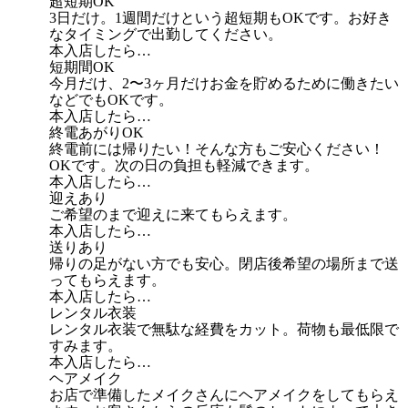
超短期OK
3日だけ。1週間だけという超短期もOKです。お好き
なタイミングで出勤してください。
本入店したら…
短期間OK
今月だけ、2〜3ヶ月だけお金を貯めるために働きたい
などでもOKです。
本入店したら…
終電あがりOK
終電前には帰りたい！そんな方もご安心ください！
OKです。次の日の負担も軽減できます。
本入店したら…
迎えあり
ご希望のまで迎えに来てもらえます。
本入店したら…
送りあり
帰りの足がない方でも安心。閉店後希望の場所まで送
ってもらえます。
本入店したら…
レンタル衣装
レンタル衣装で無駄な経費をカット。荷物も最低限で
すみます。
本入店したら…
ヘアメイク
お店で準備したメイクさんにヘアメイクをしてもらえ