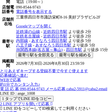
間
電話（19:00～）
店舗電
090-8544-9743
話番号
電話番号を表示する
三重県四日市市諏訪栄町8-16 美好プラザビル2F
店舗所
在地
Googleマップを開く
近鉄湯の山線
-
近鉄四日市駅
より徒歩
2分
近鉄名古屋線
-
近鉄四日市駅
より徒歩
2分
内部線
-
あすなろう四日市駅
より徒歩
5分
最寄り
八王子線
-
あすなろう四日市駅
より徒歩
5分
駅
JR関西本線(名古屋～亀山)
-
四日市駅
より徒歩
15分
最寄り駅を全部見る
最寄り駅を縮める
掲載期
2026年7月30日-2026年8月30日 23:59:59
間
とりあえずキープする
登録不要で今すぐ使えます
応募確認へ進む
WEBで応募
約1分でカンタン入力♪
電
話
応
募
090-8544-9743
メール応募
caba2-5911@caba2.email
LINE ID : ange_1008
1
タップでLINE IDをコピー
2
LINE アプリを開いて応募
LINE IDをコピーしてID検索してご利用ください