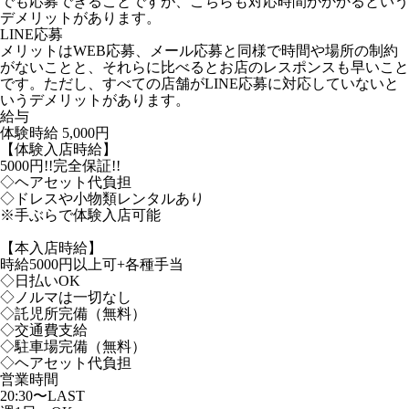
でも応募できることですが、こちらも対応時間がかかるという
デメリットがあります。
LINE応募
メリットはWEB応募、メール応募と同様で時間や場所の制約
がないことと、それらに比べるとお店のレスポンスも早いこと
です。ただし、すべての店舗がLINE応募に対応していないと
いうデメリットがあります。
給与
体験時給
5,000円
【体験入店時給】
5000円!!完全保証!!
◇ヘアセット代負担
◇ドレスや小物類レンタルあり
※手ぶらで体験入店可能
【本入店時給】
時給5000円以上可+各種手当
◇日払いOK
◇ノルマは一切なし
◇託児所完備（無料）
◇交通費支給
◇駐車場完備（無料）
◇ヘアセット代負担
営業時間
20:30〜LAST