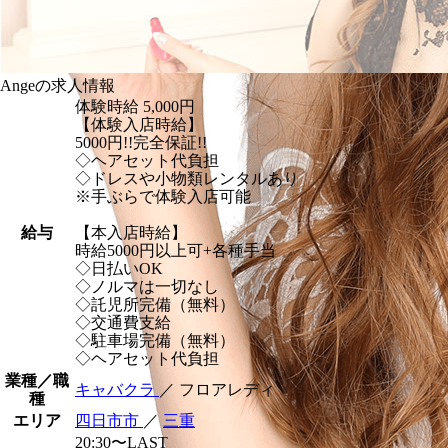
Angeの求人情報
体験時給
5,000円
【体験入店時給】
5000円!!完全保証!!
◇ヘアセット代負担
◇ドレスや小物類レンタルあり
※手ぶらで体験入店可能
給与
【本入店時給】
時給5000円以上可+各種手当
◇日払いOK
◇ノルマは一切なし
◇託児所完備（無料）
◇交通費支給
◇駐車場完備（無料）
◇ヘアセット代負担
業種／職
キャバクラ
／ フロアレディ
種
エリア
四日市市
／
三重
20:30〜LAST