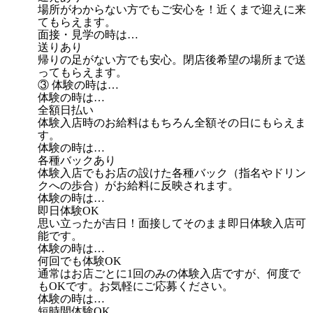
場所がわからない方でもご安心を！近くまで迎えに来
てもらえます。
面接・見学の時は…
送りあり
帰りの足がない方でも安心。閉店後希望の場所まで送
ってもらえます。
③ 体験の時は…
体験の時は…
全額日払い
体験入店時のお給料はもちろん全額その日にもらえま
す。
体験の時は…
各種バックあり
体験入店でもお店の設けた各種バック（指名やドリン
クへの歩合）がお給料に反映されます。
体験の時は…
即日体験OK
思い立ったが吉日！面接してそのまま即日体験入店可
能です。
体験の時は…
何回でも体験OK
通常はお店ごとに1回のみの体験入店ですが、何度で
もOKです。お気軽にご応募ください。
体験の時は…
短時間体験OK