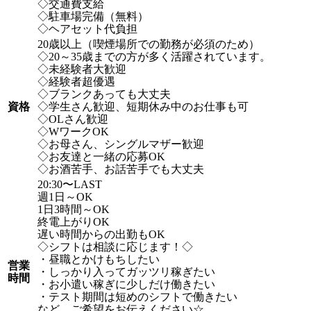
◇交通費支給
◇駐車場完備（無料）
◇ヘアセット代負担
20歳以上（喫煙場所での勤務が必須のため）
◇20～35歳までの方が多く活躍されています。
◇未経験者大歓迎
◇経験者超優遇
◇ブランクあっても大丈夫
資格
◇学生さん歓迎、短期休み中のお仕事も可
◇OLさん歓迎
◇WワークOK
◇お母さん、シングルマザー歓迎
◇お友達と一緒の応募OK
◇お酒苦手、お話苦手でも大丈夫
20:30〜LAST
週1日～OK
1日3時間～OK
終電上がりOK
遅い時間からの出勤もOK
◇シフトは相談に応じます！◇
・昼職とかけもちしたい
営業
・しっかり入ってガッツリ稼ぎたい
時間
・お小遣い稼ぎに少しだけ働きたい
・テスト期間は短めのシフトで働きたい
など、ご希望をお伝えください☆