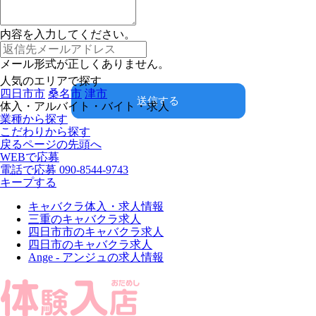
内容を入力してください。
メール形式が正しくありません。
人気のエリアで探す
四日市市
桑名市
津市
送信する
体入・アルバイト・バイト・求人
業種から探す
こだわりから探す
戻る
ページの先頭へ
WEBで応募
電話で応募
090-8544-9743
キープする
キャバクラ体入・求人情報
三重のキャバクラ求人
四日市市のキャバクラ求人
四日市のキャバクラ求人
Ange - アンジュの求人情報