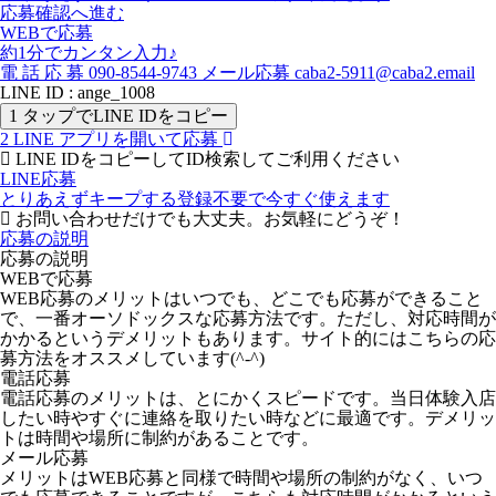
応募確認へ進む
WEBで応募
約1分でカンタン入力♪
電
話
応
募
090-8544-9743
メール応募
caba2-5911@caba2.email
LINE ID : ange_1008
1
タップでLINE IDをコピー
2
LINE アプリを開いて応募
LINE IDをコピーしてID検索してご利用ください
LINE応募
とりあえずキープする
登録不要で今すぐ使えます
お問い合わせだけでも大丈夫。お気軽にどうぞ！
応募の説明
応募の説明
WEBで応募
WEB応募のメリットはいつでも、どこでも応募ができること
で、一番オーソドックスな応募方法です。ただし、対応時間が
かかるというデメリットもあります。サイト的にはこちらの応
募方法をオススメしています(^-^)
電話応募
電話応募のメリットは、とにかくスピードです。当日体験入店
したい時やすぐに連絡を取りたい時などに最適です。デメリッ
トは時間や場所に制約があることです。
メール応募
メリットはWEB応募と同様で時間や場所の制約がなく、いつ