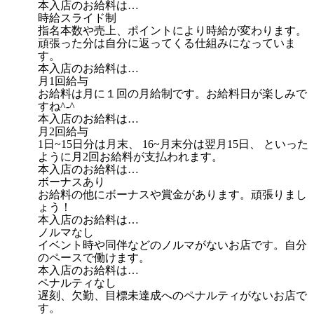
本入店のお給料は…
時給スライド制
指名本数や売上、ポイントにより時給が変わります。
頑張った分は自分に返ってくる仕組みになっていま
す。
本入店のお給料は…
月1回給与
お給料は月に１回の月給制です。お給料日が楽しみで
すね^-^
本入店のお給料は…
月2回給与
1日~15日分は月末、 16~月末分は翌月15日、 といった
ように月2回お給料が支払われます。
本入店のお給料は…
ボーナスあり
お給料の他にボーナスや賞金があります。頑張りまし
ょう！
本入店のお給料は…
ノルマなし
イベント時や同伴などのノルマがないお店です。自分
のペースで働けます。
本入店のお給料は…
ペナルティなし
遅刻、欠勤、目標未達成へのペナルティがないお店で
す。