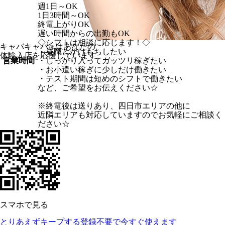
週1日～OK
1日3時間～OK
終電上がりOK
遅い時間からの出勤もOK
◇シフトは相談に応じます！◇
キャバキャバ
はあなたの
Ⓡ
・昼職とかけもちしたい
体験入店を応援しています
営業時間
・しっかり入ってガッツリ稼ぎたい
・お小遣い稼ぎに少しだけ働きたい
・テスト期間は短めのシフトで働きたい
など、ご希望をお伝えください☆
※終電後は送りあり、四日市エリアの他に
近隣エリアも対応していますのでお気軽にご相談く
ださい☆
スマホで見る
とりあえずキープする
登録不要で今すぐ使えます