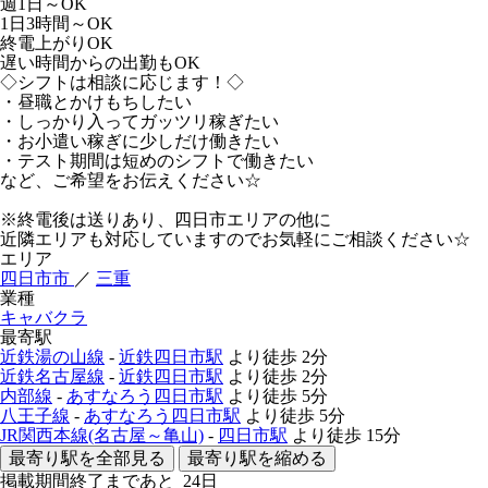
週1日～OK
1日3時間～OK
終電上がりOK
遅い時間からの出勤もOK
◇シフトは相談に応じます！◇
・昼職とかけもちしたい
・しっかり入ってガッツリ稼ぎたい
・お小遣い稼ぎに少しだけ働きたい
・テスト期間は短めのシフトで働きたい
など、ご希望をお伝えください☆
※終電後は送りあり、四日市エリアの他に
近隣エリアも対応していますのでお気軽にご相談ください☆
エリア
四日市市
／
三重
業種
キャバクラ
最寄駅
近鉄湯の山線
-
近鉄四日市駅
より徒歩
2分
近鉄名古屋線
-
近鉄四日市駅
より徒歩
2分
内部線
-
あすなろう四日市駅
より徒歩
5分
八王子線
-
あすなろう四日市駅
より徒歩
5分
JR関西本線(名古屋～亀山)
-
四日市駅
より徒歩
15分
最寄り駅を全部見る
最寄り駅を縮める
掲載期間終了まであと
24
日