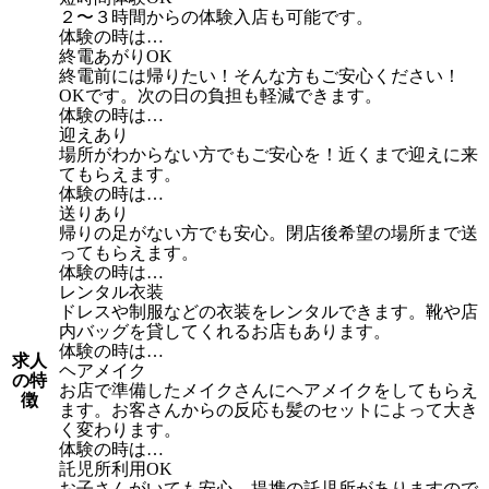
２〜３時間からの体験入店も可能です。
体験の時は…
終電あがりOK
終電前には帰りたい！そんな方もご安心ください！
OKです。次の日の負担も軽減できます。
体験の時は…
迎えあり
場所がわからない方でもご安心を！近くまで迎えに来
てもらえます。
体験の時は…
送りあり
帰りの足がない方でも安心。閉店後希望の場所まで送
ってもらえます。
体験の時は…
レンタル衣装
ドレスや制服などの衣装をレンタルできます。靴や店
内バッグを貸してくれるお店もあります。
体験の時は…
求人
ヘアメイク
の特
お店で準備したメイクさんにヘアメイクをしてもらえ
徴
ます。お客さんからの反応も髪のセットによって大き
く変わります。
体験の時は…
託児所利用OK
お子さんがいても安心。提携の託児所がありますので