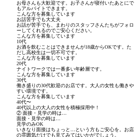
お母さんも大歓迎です。お子さんが寝付いたあとにで
もアルバイトできます。
こんな方を募集しています
お話苦手でも大丈夫
お話が苦手でも、まわりのスタッフさんたちがフォロ
ーしてくれるのでご安心ください。
こんな方を募集しています
10代
お酒を飲むことはできませんが18歳からOKです。た
だし高校生は一切不可です。
こんな方を募集しています
20代
ナイトワークでは一番多い年齢層です。
こんな方を募集しています
30代
働き盛りの30代歓迎のお店です。大人の女性も働きや
すい環境です。
こんな方を募集しています
40代〜
40代以上の大人の女性を積極採用中！
② 面接・見学の時は…
面接・見学の時は…
見学のみOK
いきなり面接はちょっと…という方もご安心を。お店
の雰囲気だけでも見てみてはいかがでしょう。