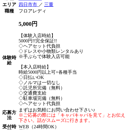
エリア
四日市市
／
三重
職種
フロアレディ
5,000円
【体験入店時給】
5000円!!完全保証!!
◇ヘアセット代負担
◇ドレスや小物類レンタルあり
※手ぶらで体験入店可能
体験時
給
【本入店時給】
時給5000円以上可+各種手当
◇日払いOK
◇ノルマは一切なし
◇託児所完備（無料）
◇交通費支給
◇駐車場完備（無料）
◇ヘアセット代負担
まずはお気軽にお問い合わせ下さい♪
応募方
※ご応募の際には「キャバキャバを見て」とお伝え
法
下さい。話がスムーズに行きます。
受付時
WEB（24時間OK）