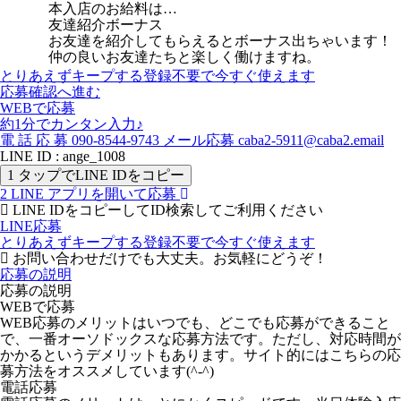
本入店のお給料は…
友達紹介ボーナス
お友達を紹介してもらえるとボーナス出ちゃいます！
仲の良いお友達たちと楽しく働けますね。
とりあえずキープする
登録不要で今すぐ使えます
応募確認へ進む
WEBで応募
約1分でカンタン入力♪
電
話
応
募
090-8544-9743
メール応募
caba2-5911@caba2.email
LINE ID : ange_1008
1
タップでLINE IDをコピー
2
LINE アプリを開いて応募
LINE IDをコピーしてID検索してご利用ください
LINE応募
とりあえずキープする
登録不要で今すぐ使えます
お問い合わせだけでも大丈夫。お気軽にどうぞ！
応募の説明
応募の説明
WEBで応募
WEB応募のメリットはいつでも、どこでも応募ができること
で、一番オーソドックスな応募方法です。ただし、対応時間が
かかるというデメリットもあります。サイト的にはこちらの応
募方法をオススメしています(^-^)
電話応募