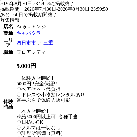
2026年8月30日 23:59:59に掲載終了
掲載期間：2026年7月30日-2026年8月30日 23:59:59
あと
24
日で掲載期間終了
募集情報
店名
Ange - アンジュ
業種
キャバクラ
エリ
四日市市
／
三重
ア
職種
フロアレディ
5,000円
【体験入店時給】
5000円!!完全保証!!
◇ヘアセット代負担
◇ドレスや小物類レンタルあり
※手ぶらで体験入店可能
体験
時給
【本入店時給】
時給5000円以上可+各種手当
◇日払いOK
◇ノルマは一切なし
◇託児所完備（無料）