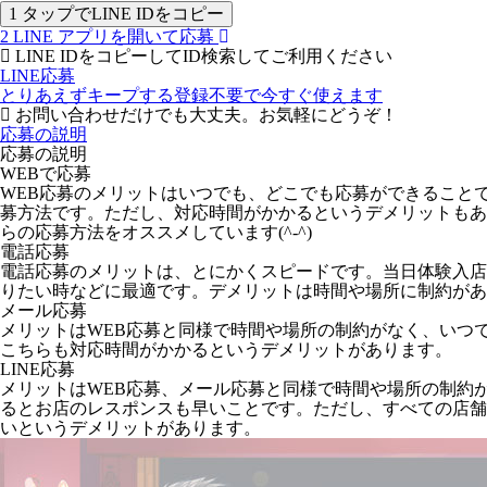
1
タップでLINE IDをコピー
2
LINE アプリを開いて応募
LINE IDをコピーしてID検索してご利用ください
LINE応募
とりあえずキープする
登録不要で今すぐ使えます
お問い合わせだけでも大丈夫。お気軽にどうぞ！
応募の説明
応募の説明
WEBで応募
WEB応募のメリットはいつでも、どこでも応募ができること
募方法です。ただし、対応時間がかかるというデメリットもあ
らの応募方法をオススメしています(^-^)
電話応募
電話応募のメリットは、とにかくスピードです。当日体験入店
りたい時などに最適です。デメリットは時間や場所に制約があ
メール応募
メリットはWEB応募と同様で時間や場所の制約がなく、いつ
こちらも対応時間がかかるというデメリットがあります。
LINE応募
メリットはWEB応募、メール応募と同様で時間や場所の制約
るとお店のレスポンスも早いことです。ただし、すべての店舗が
いというデメリットがあります。