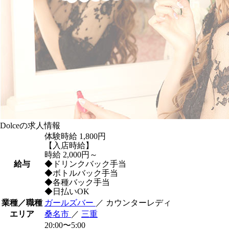
Dolceの求人情報
体験時給
1,800円
【入店時給】
時給 2,000円～
給与
◆ドリンクバック手当
◆ボトルバック手当
◆各種バック手当
◆日払いOK
業種／職種
ガールズバー
／ カウンターレディ
エリア
桑名市
／
三重
20:00〜5:00