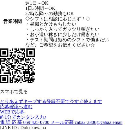
週1日～OK
1日3時間～OK
22時以降～の勤務もOK
◇シフトは相談に応じます！◇
営業時間
・昼職とかけもちしたい
・しっかり入ってガッツリ稼ぎたい
・お小遣い稼ぎに少しだけ働きたい
・テスト期間は短めのシフトで働きたい
など、ご希望をお伝えください☆
スマホで見る
とりあえずキープする
登録不要で今すぐ使えます
応募確認へ進む
WEBで応募
約1分でカンタン入力♪
電
話
応
募
059-425-0700
メール応募
caba2-3806@caba2.email
LINE ID : Dolcekuwana