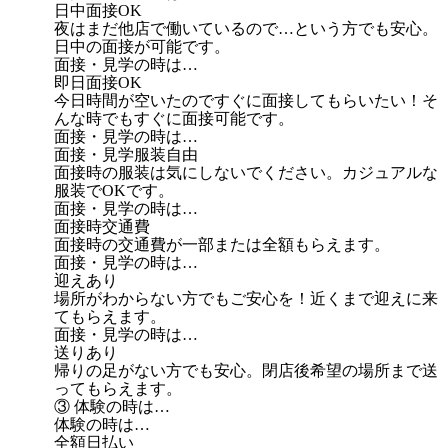
日中面接OK
夜はまだ他店で働いているので…という方でも安心。
日中の面接が可能です。
面接・見学の時は…
即日面接OK
今日時間が空いたのですぐに面接してもらいたい！そ
んな時でもすぐに面接可能です。
面接・見学の時は…
面接・見学服装自由
面接時の服装は気にしないでください。カジュアルな
服装でOKです。
面接・見学の時は…
面接時交通費
面接時の交通費が一部または全額もらえます。
面接・見学の時は…
迎えあり
場所がわからない方でもご安心を！近くまで迎えに来
てもらえます。
面接・見学の時は…
送りあり
帰りの足がない方でも安心。閉店後希望の場所まで送
ってもらえます。
③ 体験の時は…
体験の時は…
全額日払い