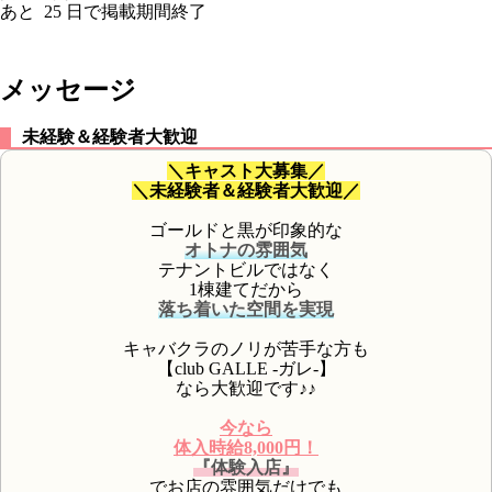
あと
25
日で掲載期間終了
メッセージ
未経験＆経験者大歓迎
＼キャスト大募集／
＼未経験者＆経験者大歓迎／
ゴールドと黒が印象的な
オトナの雰囲気
テナントビルではなく
1棟建てだから
落ち着いた空間を実現
キャバクラのノリが苦手な方も
【club GALLE -ガレ-】
なら大歓迎です♪♪
今なら
体入時給8,000円！
『体験入店』
でお店の雰囲気だけでも