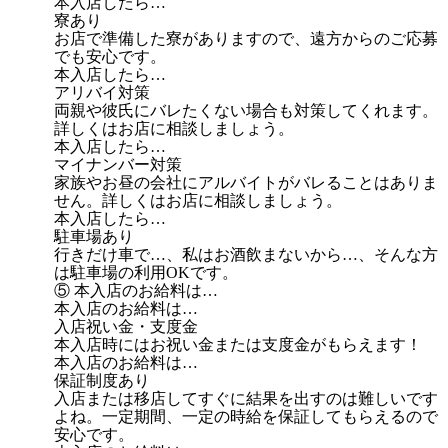
本入店したら…
寮あり
お店で準備した寮がありますので、遠方からのご応募
でも安心です。
本入店したら…
アリバイ対策
両親や彼氏にバレたくない場合も対策してくれます。
詳しくはお店に相談しましょう。
本入店したら…
マイナンバー対策
家族やお昼の会社にアルバイトがバレることはありま
せん。詳しくはお店に相談しましょう。
本入店したら…
駐車場あり
行きだけ車で…、私はお酒飲まないから…、そんな方
は駐車場の利用OKです。
⑤ 本入店のお給料は…
本入店のお給料は…
入店祝い金・支度金
本入店時にはお祝い金または支度金がもらえます！
本入店のお給料は…
保証制度あり
入店または移店してすぐに結果を出すのは難しいです
よね。一定期間、一定の時給を保証してもらえるので
安心です。