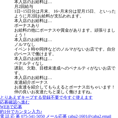
本入店のお給料は…
月2回給与
1日~15日分は月末、 16~月末分は翌月15日、 といった
ように月2回お給料が支払われます。
本入店のお給料は…
ボーナスあり
お給料の他にボーナスや賞金があります。頑張りまし
ょう！
本入店のお給料は…
ノルマなし
イベント時や同伴などのノルマがないお店です。自分
のペースで働けます。
本入店のお給料は…
ペナルティなし
遅刻、欠勤、目標未達成へのペナルティがないお店で
す。
本入店のお給料は…
友達紹介ボーナス
お友達を紹介してもらえるとボーナス出ちゃいます！
仲の良いお友達たちと楽しく働けますね。
とりあえずキープする
登録不要で今すぐ使えます
応募確認へ進む
WEBで応募
約1分でカンタン入力♪
電
話
応
募
075-541-5050
メール応募
caba2-1601@caba2.email