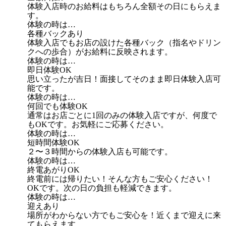
体験入店時のお給料はもちろん全額その日にもらえま
す。
体験の時は…
各種バックあり
体験入店でもお店の設けた各種バック（指名やドリン
クへの歩合）がお給料に反映されます。
体験の時は…
即日体験OK
思い立ったが吉日！面接してそのまま即日体験入店可
能です。
体験の時は…
何回でも体験OK
通常はお店ごとに1回のみの体験入店ですが、何度で
もOKです。お気軽にご応募ください。
体験の時は…
短時間体験OK
２〜３時間からの体験入店も可能です。
体験の時は…
終電あがりOK
終電前には帰りたい！そんな方もご安心ください！
OKです。次の日の負担も軽減できます。
体験の時は…
迎えあり
場所がわからない方でもご安心を！近くまで迎えに来
てもらえます。