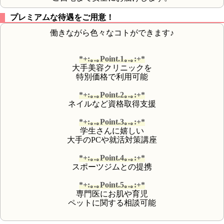
プレミアムな待遇をご用意！
働きながら色々なコトができます♪
*+:｡.｡Point.1｡.｡:+*
大手美容クリニックを
特別価格で利用可能
*+:｡.｡Point.2｡.｡:+*
ネイルなど資格取得支援
*+:｡.｡Point.3｡.｡:+*
学生さんに嬉しい
大手のPCや就活対策講座
*+:｡.｡Point.4｡.｡:+*
スポーツジムとの提携
*+:｡.｡Point.5｡.｡:+*
専門医にお肌や育児
ペットに関する相談可能