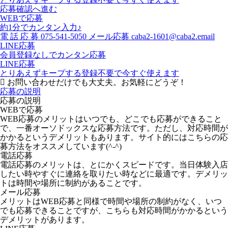
応募確認へ進む
WEBで応募
約1分でカンタン入力♪
電
話
応
募
075-541-5050
メール応募
caba2-1601@caba2.email
LINE応募
会員登録なしでカンタン応募
LINE応募
とりあえずキープする
登録不要で今すぐ使えます
お問い合わせだけでも大丈夫。お気軽にどうぞ！
応募の説明
応募の説明
WEBで応募
WEB応募のメリットはいつでも、どこでも応募ができること
で、一番オーソドックスな応募方法です。ただし、対応時間が
かかるというデメリットもあります。サイト的にはこちらの応
募方法をオススメしています(^-^)
電話応募
電話応募のメリットは、とにかくスピードです。当日体験入店
したい時やすぐに連絡を取りたい時などに最適です。デメリッ
トは時間や場所に制約があることです。
メール応募
メリットはWEB応募と同様で時間や場所の制約がなく、いつ
でも応募できることですが、こちらも対応時間がかかるという
デメリットがあります。