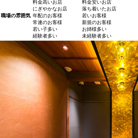
料金高いお店
料金安いお店
にぎやかなお店
落ち着いたお店
職場の雰囲気
年配のお客様
若いお客様
常連のお客様
新規のお客様
若い子多い
お姉様多い
経験者多い
未経験者多い