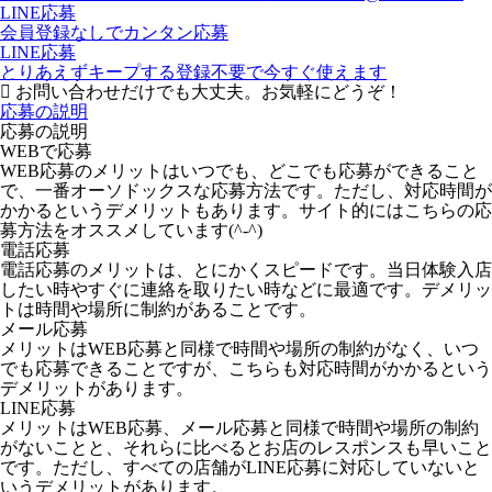
LINE応募
会員登録なしでカンタン応募
LINE応募
とりあえずキープする
登録不要で今すぐ使えます
お問い合わせだけでも大丈夫。お気軽にどうぞ！
応募の説明
応募の説明
WEBで応募
WEB応募のメリットはいつでも、どこでも応募ができること
で、一番オーソドックスな応募方法です。ただし、対応時間が
かかるというデメリットもあります。サイト的にはこちらの応
募方法をオススメしています(^-^)
電話応募
電話応募のメリットは、とにかくスピードです。当日体験入店
したい時やすぐに連絡を取りたい時などに最適です。デメリッ
トは時間や場所に制約があることです。
メール応募
メリットはWEB応募と同様で時間や場所の制約がなく、いつ
でも応募できることですが、こちらも対応時間がかかるという
デメリットがあります。
LINE応募
メリットはWEB応募、メール応募と同様で時間や場所の制約
がないことと、それらに比べるとお店のレスポンスも早いこと
です。ただし、すべての店舗がLINE応募に対応していないと
いうデメリットがあります。