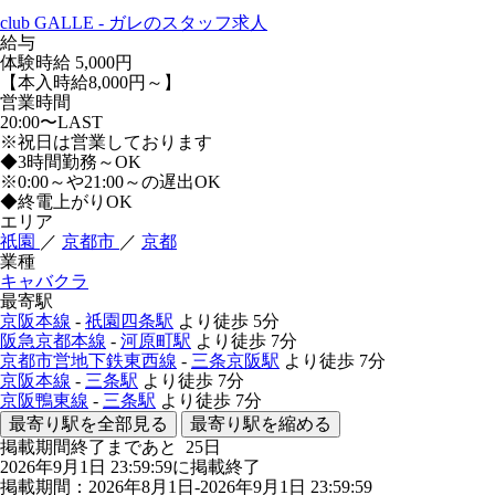
club GALLE - ガレのスタッフ求人
給与
体験時給
5,000円
【本入時給8,000円～】
営業時間
20:00〜LAST
※祝日は営業しております
◆3時間勤務～OK
※0:00～や21:00～の遅出OK
◆終電上がりOK
エリア
祇園
／
京都市
／
京都
業種
キャバクラ
最寄駅
京阪本線
-
祇園四条駅
より徒歩
5分
阪急京都本線
-
河原町駅
より徒歩
7分
京都市営地下鉄東西線
-
三条京阪駅
より徒歩
7分
京阪本線
-
三条駅
より徒歩
7分
京阪鴨東線
-
三条駅
より徒歩
7分
最寄り駅を全部見る
最寄り駅を縮める
掲載期間終了まであと
25
日
2026年9月1日 23:59:59に掲載終了
掲載期間：2026年8月1日-2026年9月1日 23:59:59