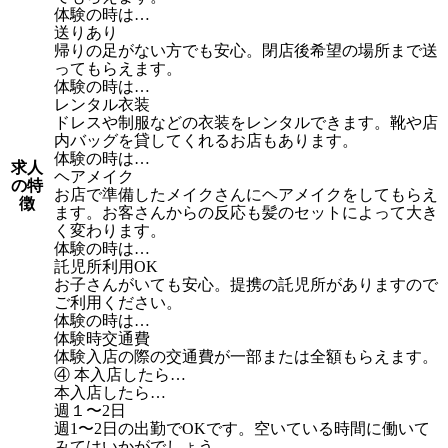
体験の時は…
送りあり
帰りの足がない方でも安心。閉店後希望の場所まで送
ってもらえます。
体験の時は…
レンタル衣装
ドレスや制服などの衣装をレンタルできます。靴や店
内バッグを貸してくれるお店もあります。
体験の時は…
求人
ヘアメイク
の特
お店で準備したメイクさんにヘアメイクをしてもらえ
徴
ます。お客さんからの反応も髪のセットによって大き
く変わります。
体験の時は…
託児所利用OK
お子さんがいても安心。提携の託児所がありますので
ご利用ください。
体験の時は…
体験時交通費
体験入店の際の交通費が一部または全額もらえます。
④ 本入店したら…
本入店したら…
週１〜2日
週1〜2日の出勤でOKです。空いている時間に働いて
みてはいかがでしょう。