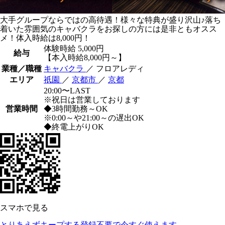
大手グループならではの高待遇！様々な特典が盛り沢山♪落ち
着いた雰囲気のキャバクラをお探しの方には是非ともオスス
メ！体入時給は8,000円！
体験時給
5,000円
給与
【本入時給8,000円～】
業種／職種
キャバクラ
／ フロアレディ
エリア
祇園
／
京都市
／
京都
20:00〜LAST
※祝日は営業しております
営業時間
◆3時間勤務～OK
※0:00～や21:00～の遅出OK
◆終電上がりOK
スマホで見る
とりあえずキープする
登録不要で今すぐ使えます