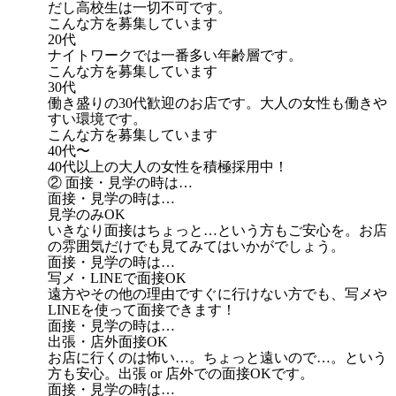
だし高校生は一切不可です。
こんな方を募集しています
20代
ナイトワークでは一番多い年齢層です。
こんな方を募集しています
30代
働き盛りの30代歓迎のお店です。大人の女性も働きや
すい環境です。
こんな方を募集しています
40代〜
40代以上の大人の女性を積極採用中！
② 面接・見学の時は…
面接・見学の時は…
見学のみOK
いきなり面接はちょっと…という方もご安心を。お店
の雰囲気だけでも見てみてはいかがでしょう。
面接・見学の時は…
写メ・LINEで面接OK
遠方やその他の理由ですぐに行けない方でも、写メや
LINEを使って面接できます！
面接・見学の時は…
出張・店外面接OK
お店に行くのは怖い…。ちょっと遠いので…。という
方も安心。出張 or 店外での面接OKです。
面接・見学の時は…