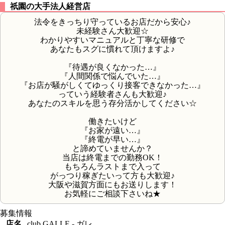
祇園の大手法人経営店
法令をきっちり守っているお店だから安心♪
未経験さん大歓迎☆
わかりやすいマニュアルと丁寧な研修で
あなたもスグに慣れて頂けますよ♪
『待遇が良くなかった…』
『人間関係で悩んでいた…』
『お店が騒がしくてゆっくり接客できなかった…』
っていう経験者さんも大歓迎♪
あなたのスキルを思う存分活かしてください☆
働きたいけど
『お家が遠い…』
『終電が早い…』
と諦めていませんか？
当店は終電までの勤務OK！
もちろんラストまで入って
がっつり稼ぎたいって方も大歓迎♪
大阪や滋賀方面にもお送りします！
お気軽にご相談下さいね★
募集情報
店名
club GALLE - ガレ