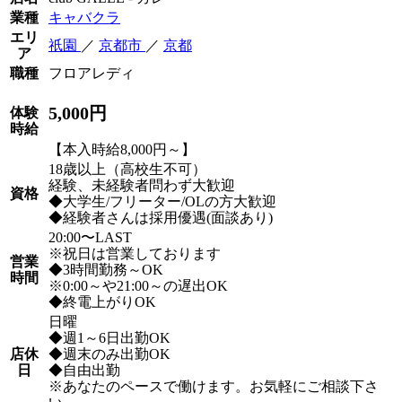
業種
キャバクラ
エリ
祇園
／
京都市
／
京都
ア
職種
フロアレディ
5,000円
体験
時給
【本入時給8,000円～】
18歳以上（高校生不可）
経験、未経験者問わず大歓迎
資格
◆大学生/フリーター/OLの方大歓迎
◆経験者さんは採用優遇(面談あり)
20:00〜LAST
※祝日は営業しております
営業
◆3時間勤務～OK
時間
※0:00～や21:00～の遅出OK
◆終電上がりOK
日曜
◆週1～6日出勤OK
店休
◆週末のみ出勤OK
日
◆自由出勤
※あなたのペースで働けます。お気軽にご相談下さ