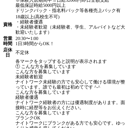
※体験入店期間中→日給32000円即日全額支給
最低保証時給5000円以上
ドリンクバック・指名料バック等各種売上バック有
18歳以上(高校生不可)
・経験者優遇
資格
・未経験者歓迎（未経験者、学生、アルバイトなど大
歓迎いたします）
営業
20:30〜1:00
時間
1日3時間からOK！
店休
不定休
日
各マークをタップすると説明が表示されます
① こんな方を募集しています
こんな方を募集しています
未経験者歓迎
ナイトワーク未経験の方でも安心して働ける環境が整
っています。誰でも最初は初めてです ^-^
こんな方を募集しています
経験者優遇
ナイトワーク経験者の方には優遇制度があります。面
接時に経歴等をお伝えください。
こんな方を募集しています
ブランクOK
ナイトワークにブランクがある方でも安心です。ゆっ