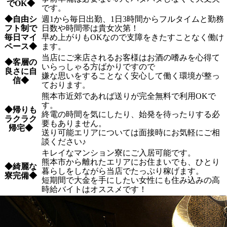
でOK◆
です。
◆自由シ
週1から毎日出勤、1日3時間からフルタイムと勤務
フト制で
日数や時間帯は貴女次第！
毎日マイ
早め上がりもOKなので支障をきたすことなく働け
ペース◆
ます。
当店にご来店されるお客様はお酒の嗜みを心得て
◆客層の
いらっしゃる方ばかりですので
良さに自
嫌な思いをすることなく安心して働く環境が整っ
信◆
ております。
熊本市近郊であれば送りが完全無料で利用OKで
す。
◆帰りも
終電の時間を気にしたり、始発を待ったりする必
ラクラク
要もありません。
帰宅◆
送り可能エリアについては面接時にお気軽にご相
談ください♪
キレイなマンション寮にご入居可能です。
熊本市から離れたエリアにお住まいでも、ひとり
◆綺麗な
暮らしをしながら当店でたっぷり稼げます。
寮完備◆
短期間で大金を手にしたい女性にも住み込みの高
時給バイトはオススメです！