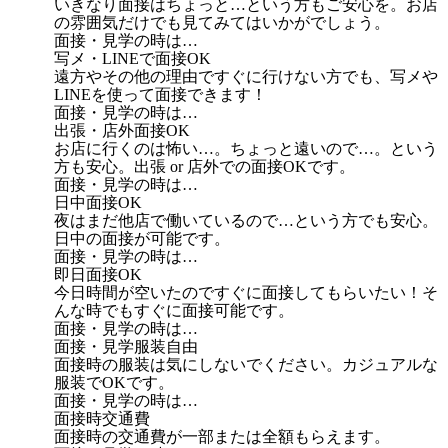
いきなり面接はちょっと…という方もご安心を。お店
の雰囲気だけでも見てみてはいかがでしょう。
面接・見学の時は…
写メ・LINEで面接OK
遠方やその他の理由ですぐに行けない方でも、写メや
LINEを使って面接できます！
面接・見学の時は…
出張・店外面接OK
お店に行くのは怖い…。ちょっと遠いので…。という
方も安心。出張 or 店外での面接OKです。
面接・見学の時は…
日中面接OK
夜はまだ他店で働いているので…という方でも安心。
日中の面接が可能です。
面接・見学の時は…
即日面接OK
今日時間が空いたのですぐに面接してもらいたい！そ
んな時でもすぐに面接可能です。
面接・見学の時は…
面接・見学服装自由
面接時の服装は気にしないでください。カジュアルな
服装でOKです。
面接・見学の時は…
面接時交通費
面接時の交通費が一部または全額もらえます。