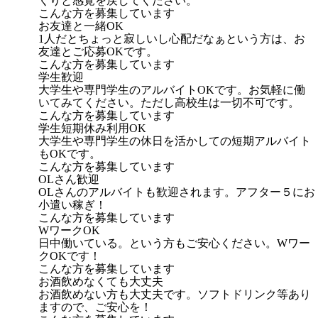
くりと感覚を戻してください。
こんな方を募集しています
お友達と一緒OK
1人だとちょっと寂しいし心配だなぁという方は、お
友達とご応募OKです。
こんな方を募集しています
学生歓迎
大学生や専門学生のアルバイトOKです。お気軽に働
いてみてください。ただし高校生は一切不可です。
こんな方を募集しています
学生短期休み利用OK
大学生や専門学生の休日を活かしての短期アルバイト
もOKです。
こんな方を募集しています
OLさん歓迎
OLさんのアルバイトも歓迎されます。アフター５にお
小遣い稼ぎ！
こんな方を募集しています
WワークOK
日中働いている。という方もご安心ください。Wワー
クOKです！
こんな方を募集しています
お酒飲めなくても大丈夫
お酒飲めない方も大丈夫です。ソフトドリンク等あり
ますので、ご安心を！