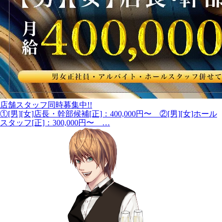
店舗スタッフ同時募集中!!
①[男][女]店長・幹部候補[正]：400,000円〜 ②[男][女]ホール
スタッフ[正]：300,000円〜 …