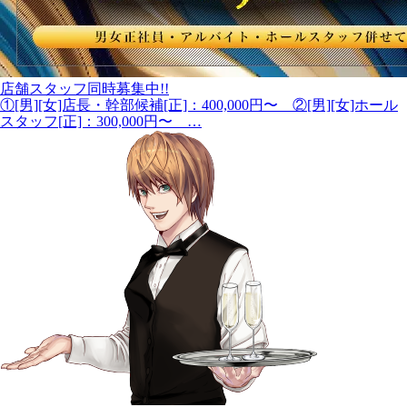
店舗スタッフ同時募集中!!
①[男][女]店長・幹部候補[正]：400,000円〜 ②[男][女]ホール
スタッフ[正]：300,000円〜 …