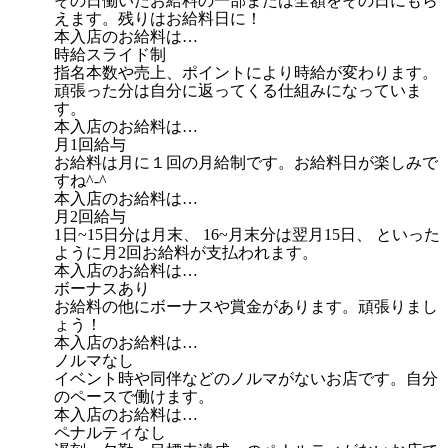
その日働いたお給料の一部または全額をその日にもら
えます。残りはお給料日に！
本入店のお給料は…
時給スライド制
指名本数や売上、ポイントにより時給が変わります。
頑張った分は自分に返ってくる仕組みになっていま
す。
本入店のお給料は…
月1回給与
お給料は月に１回の月給制です。お給料日が楽しみで
すね^-^
本入店のお給料は…
月2回給与
1日~15日分は月末、 16~月末分は翌月15日、 といった
ように月2回お給料が支払われます。
本入店のお給料は…
ボーナスあり
お給料の他にボーナスや賞金があります。頑張りまし
ょう！
本入店のお給料は…
ノルマなし
イベント時や同伴などのノルマがないお店です。自分
のペースで働けます。
本入店のお給料は…
ペナルティなし