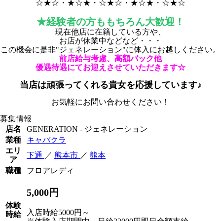
☆★☆・★☆★・☆★☆・★☆★・☆★☆
★経験者の方ももちろん大歓迎！
現在他店に在籍している方や、
お店が休業中などなど・・・
この機会に是非"ジェネレーション"に体入にお越しください。
前店給与考慮、高額バック他
優遇待遇にてお迎えさせていただきます☆
当店は頑張ってくれる貴女を応援しています♪
お気軽にお問い合わせください！
募集情報
店名
GENERATION - ジェネレーション
業種
キャバクラ
エリ
下通
／
熊本市
／
熊本
ア
職種
フロアレディ
5,000円
体験
入店時給5000円～
時給