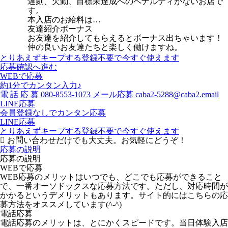
遅刻、欠勤、目標未達成へのペナルティがないお店で
す。
本入店のお給料は…
友達紹介ボーナス
お友達を紹介してもらえるとボーナス出ちゃいます！
仲の良いお友達たちと楽しく働けますね。
とりあえずキープする
登録不要で今すぐ使えます
応募確認へ進む
WEBで応募
約1分でカンタン入力♪
電
話
応
募
080-8553-1073
メール応募
caba2-5288@caba2.email
LINE応募
会員登録なしでカンタン応募
LINE応募
とりあえずキープする
登録不要で今すぐ使えます
お問い合わせだけでも大丈夫。お気軽にどうぞ！
応募の説明
応募の説明
WEBで応募
WEB応募のメリットはいつでも、どこでも応募ができること
で、一番オーソドックスな応募方法です。ただし、対応時間が
かかるというデメリットもあります。サイト的にはこちらの応
募方法をオススメしています(^-^)
電話応募
電話応募のメリットは、とにかくスピードです。当日体験入店