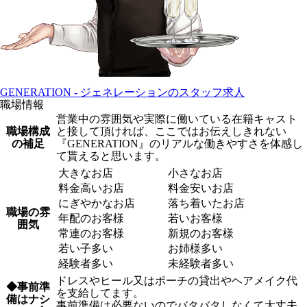
GENERATION - ジェネレーションのスタッフ求人
職場情報
営業中の雰囲気や実際に働いている在籍キャスト
職場構成
と接して頂ければ、ここではお伝えしきれない
の補足
『GENERATION』のリアルな働きやすさを体感し
て貰えると思います。
大きなお店
小さなお店
料金高いお店
料金安いお店
にぎやかなお店
落ち着いたお店
職場の雰
年配のお客様
若いお客様
囲気
常連のお客様
新規のお客様
若い子多い
お姉様多い
経験者多い
未経験者多い
ドレスやヒール又はポーチの貸出やヘアメイク代
◆事前準
を支給してます。
備はナシ
事前準備は必要ないのでバタバタしなくて大丈夫