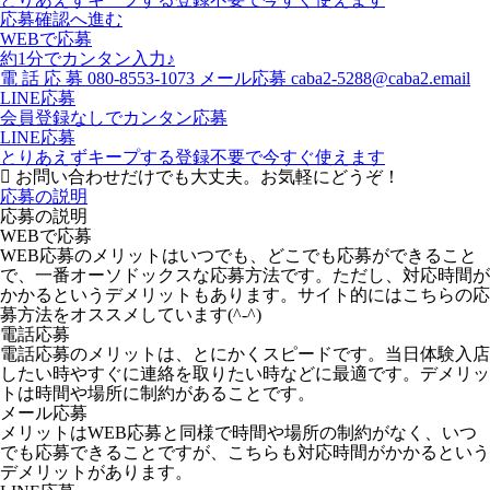
応募確認へ進む
WEBで応募
約1分でカンタン入力♪
電
話
応
募
080-8553-1073
メール応募
caba2-5288@caba2.email
LINE応募
会員登録なしでカンタン応募
LINE応募
とりあえずキープする
登録不要で今すぐ使えます
お問い合わせだけでも大丈夫。お気軽にどうぞ！
応募の説明
応募の説明
WEBで応募
WEB応募のメリットはいつでも、どこでも応募ができること
で、一番オーソドックスな応募方法です。ただし、対応時間が
かかるというデメリットもあります。サイト的にはこちらの応
募方法をオススメしています(^-^)
電話応募
電話応募のメリットは、とにかくスピードです。当日体験入店
したい時やすぐに連絡を取りたい時などに最適です。デメリッ
トは時間や場所に制約があることです。
メール応募
メリットはWEB応募と同様で時間や場所の制約がなく、いつ
でも応募できることですが、こちらも対応時間がかかるという
デメリットがあります。