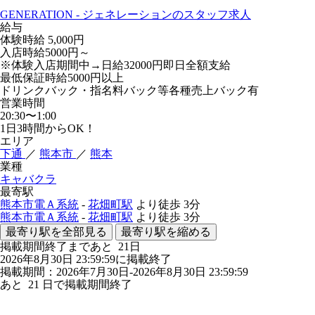
GENERATION - ジェネレーションのスタッフ求人
給与
体験時給
5,000円
入店時給5000円～
※体験入店期間中→日給32000円即日全額支給
最低保証時給5000円以上
ドリンクバック・指名料バック等各種売上バック有
営業時間
20:30〜1:00
1日3時間からOK！
エリア
下通
／
熊本市
／
熊本
業種
キャバクラ
最寄駅
熊本市電Ａ系統
-
花畑町駅
より徒歩
3分
熊本市電Ａ系統
-
花畑町駅
より徒歩
3分
最寄り駅を全部見る
最寄り駅を縮める
掲載期間終了まであと
21
日
2026年8月30日 23:59:59に掲載終了
掲載期間：2026年7月30日-2026年8月30日 23:59:59
あと
21
日で掲載期間終了