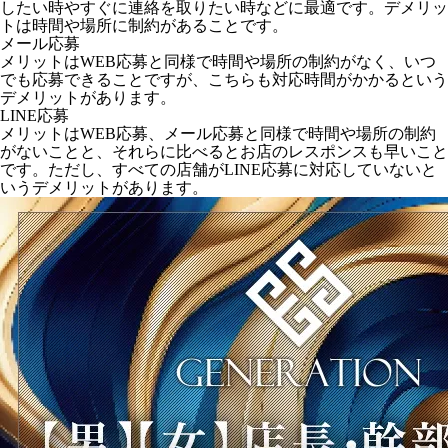
したい時やすぐに連絡を取りたい時などに最適です。デメリッ
トは時間や場所に制約があることです。
メール応募
メリットはWEB応募と同様で時間や場所の制約がなく、いつ
でも応募できることですが、こちらも対応時間がかかるという
デメリットがあります。
LINE応募
メリットはWEB応募、メール応募と同様で時間や場所の制約
がないことと、それらに比べるとお店のレスポンスも早いこと
です。ただし、すべての店舗がLINE応募に対応していないと
いうデメリットがあります。