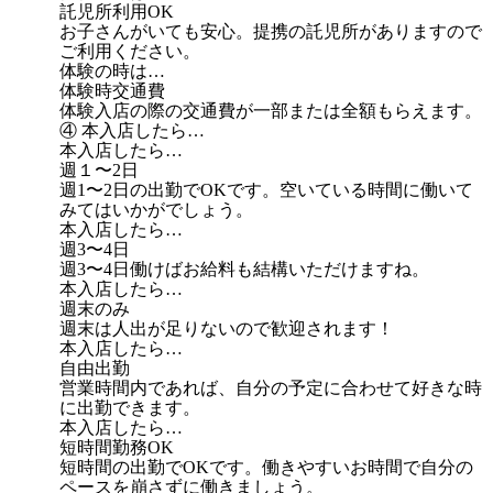
託児所利用OK
お子さんがいても安心。提携の託児所がありますので
ご利用ください。
体験の時は…
体験時交通費
体験入店の際の交通費が一部または全額もらえます。
④ 本入店したら…
本入店したら…
週１〜2日
週1〜2日の出勤でOKです。空いている時間に働いて
みてはいかがでしょう。
本入店したら…
週3〜4日
週3〜4日働けばお給料も結構いただけますね。
本入店したら…
週末のみ
週末は人出が足りないので歓迎されます！
本入店したら…
自由出勤
営業時間内であれば、自分の予定に合わせて好きな時
に出勤できます。
本入店したら…
短時間勤務OK
短時間の出勤でOKです。働きやすいお時間で自分の
ペースを崩さずに働きましょう。