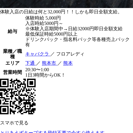
体験入店の日給は何と32,000円！！しかも即日全額支給。
体験時給
5,000円
入店時給5000円～
※体験入店期間中→日給32000円即日全額支給
給与
最低保証時給5000円以上
ドリンクバック・指名料バック等各種売上バック
有
業種／職
キャバクラ
／ フロアレディ
種
エリア
下通
／
熊本市
／
熊本
20:30〜1:00
営業時間
1日3時間からOK！
スマホで見る
とりあえずキープする
登録不要で今すぐ使えます