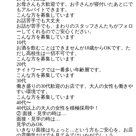
お母さんも大歓迎です。お子さんが寝付いたあとにで
もアルバイトできます。
こんな方を募集しています
お話苦手でも大丈夫
お話が苦手でも、まわりのスタッフさんたちがフォロ
ーしてくれるのでご安心ください。
こんな方を募集しています
10代
お酒を飲むことはできませんが18歳からOKです。た
だし高校生は一切不可です。
こんな方を募集しています
20代
ナイトワークでは一番多い年齢層です。
こんな方を募集しています
30代
働き盛りの30代歓迎のお店です。大人の女性も働きや
すい環境です。
こんな方を募集しています
40代〜
40代以上の大人の女性を積極採用中！
② 面接・見学の時は…
面接・見学の時は…
見学のみOK
いきなり面接はちょっと…という方もご安心を。お店
の雰囲気だけでも見てみてはいかがでしょう。