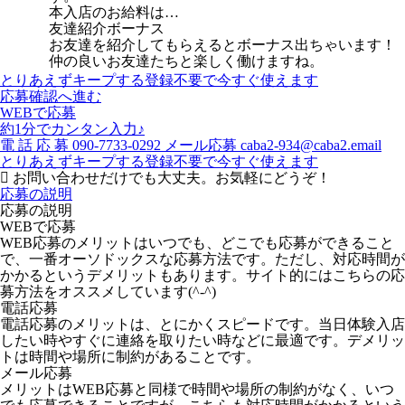
本入店のお給料は…
友達紹介ボーナス
お友達を紹介してもらえるとボーナス出ちゃいます！
仲の良いお友達たちと楽しく働けますね。
とりあえずキープする
登録不要で今すぐ使えます
応募確認へ進む
WEBで応募
約1分でカンタン入力♪
電
話
応
募
090-7733-0292
メール応募
caba2-934@caba2.email
とりあえずキープする
登録不要で今すぐ使えます
お問い合わせだけでも大丈夫。お気軽にどうぞ！
応募の説明
応募の説明
WEBで応募
WEB応募のメリットはいつでも、どこでも応募ができること
で、一番オーソドックスな応募方法です。ただし、対応時間が
かかるというデメリットもあります。サイト的にはこちらの応
募方法をオススメしています(^-^)
電話応募
電話応募のメリットは、とにかくスピードです。当日体験入店
したい時やすぐに連絡を取りたい時などに最適です。デメリッ
トは時間や場所に制約があることです。
メール応募
メリットはWEB応募と同様で時間や場所の制約がなく、いつ