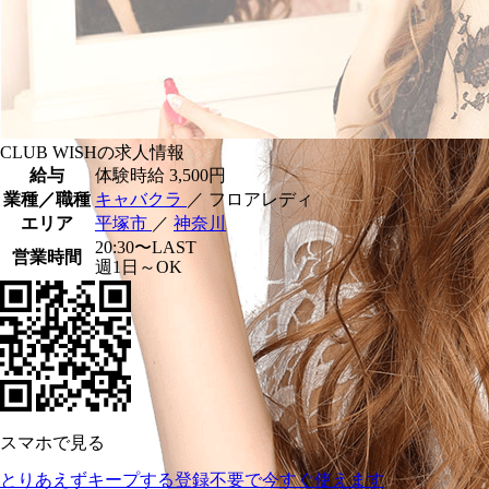
CLUB WISHの求人情報
給与
体験時給
3,500円
業種／職種
キャバクラ
／ フロアレディ
エリア
平塚市
／
神奈川
20:30〜LAST
営業時間
週1日～OK
スマホで見る
とりあえずキープする
登録不要で今すぐ使えます