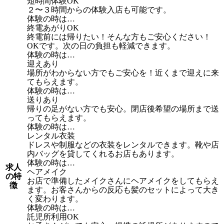
短時間体験OK
２〜３時間からの体験入店も可能です。
体験の時は…
終電あがりOK
終電前には帰りたい！そんな方もご安心ください！
OKです。次の日の負担も軽減できます。
体験の時は…
迎えあり
場所がわからない方でもご安心を！近くまで迎えに来
てもらえます。
体験の時は…
送りあり
帰りの足がない方でも安心。閉店後希望の場所まで送
ってもらえます。
体験の時は…
レンタル衣装
ドレスや制服などの衣装をレンタルできます。靴や店
内バッグを貸してくれるお店もあります。
体験の時は…
求人
ヘアメイク
の特
お店で準備したメイクさんにヘアメイクをしてもらえ
徴
ます。お客さんからの反応も髪のセットによって大き
く変わります。
体験の時は…
託児所利用OK