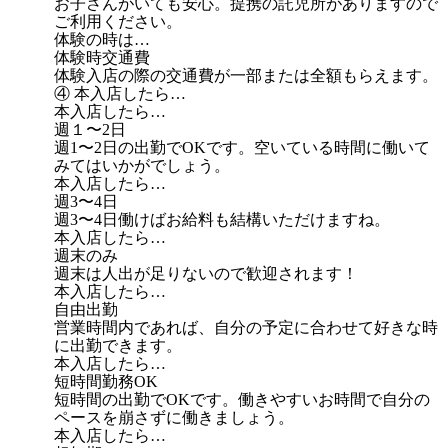
お子さんがいても安心。提携の託児所がありますので
ご利用ください。
体験の時は…
体験時交通費
体験入店の際の交通費が一部または全額もらえます。
④ 本入店したら…
本入店したら…
週１〜2日
週1〜2日の出勤でOKです。空いている時間に働いて
みてはいかがでしょう。
本入店したら…
週3〜4日
週3〜4日働けばお給料も結構いただけますね。
本入店したら…
週末のみ
週末は人出が足りないので歓迎されます！
本入店したら…
自由出勤
営業時間内であれば、自分の予定に合わせて好きな時
に出勤できます。
本入店したら…
短時間勤務OK
短時間の出勤でOKです。働きやすいお時間で自分の
ペースを崩さずに働きましょう。
本入店したら…