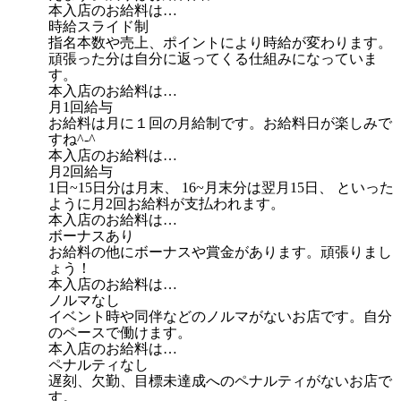
本入店のお給料は…
時給スライド制
指名本数や売上、ポイントにより時給が変わります。
頑張った分は自分に返ってくる仕組みになっていま
す。
本入店のお給料は…
月1回給与
お給料は月に１回の月給制です。お給料日が楽しみで
すね^-^
本入店のお給料は…
月2回給与
1日~15日分は月末、 16~月末分は翌月15日、 といった
ように月2回お給料が支払われます。
本入店のお給料は…
ボーナスあり
お給料の他にボーナスや賞金があります。頑張りまし
ょう！
本入店のお給料は…
ノルマなし
イベント時や同伴などのノルマがないお店です。自分
のペースで働けます。
本入店のお給料は…
ペナルティなし
遅刻、欠勤、目標未達成へのペナルティがないお店で
す。