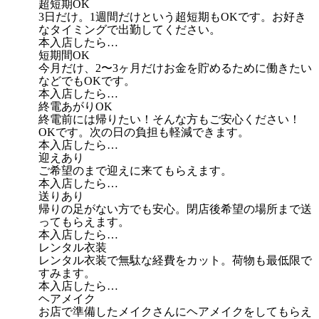
超短期OK
3日だけ。1週間だけという超短期もOKです。お好き
なタイミングで出勤してください。
本入店したら…
短期間OK
今月だけ、2〜3ヶ月だけお金を貯めるために働きたい
などでもOKです。
本入店したら…
終電あがりOK
終電前には帰りたい！そんな方もご安心ください！
OKです。次の日の負担も軽減できます。
本入店したら…
迎えあり
ご希望のまで迎えに来てもらえます。
本入店したら…
送りあり
帰りの足がない方でも安心。閉店後希望の場所まで送
ってもらえます。
本入店したら…
レンタル衣装
レンタル衣装で無駄な経費をカット。荷物も最低限で
すみます。
本入店したら…
ヘアメイク
お店で準備したメイクさんにヘアメイクをしてもらえ