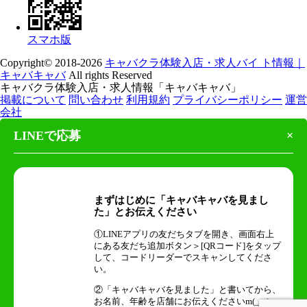
スマホ版
Copyright© 2018-2026
キャバクラ体験入店・求人バイ ト情報｜
キャバキャバ
All rights Reserved
キャバクラ体験入店・求人情報「キャバキャバ」
掲載について
問い合わせ
利用規約
プライバシーポリシー
運営
会社
LINEで応募
×
まずはじめに「キャバキャバを見まし
た」とお伝えください
①LINEアプリの友だちタブを開き、画面右上
にある友だち追加ボタン＞[QRコード]をタップ
して、コードリーダーでスキャンしてくださ
い。
②「キャバキャバを見ました」と書いてから、
お名前、年齢を店舗にお伝えくださいm(_ _)m