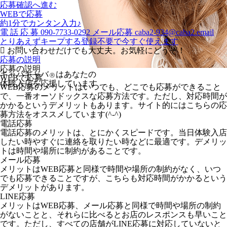
応募確認へ進む
WEBで応募
約1分でカンタン入力♪
電
話
応
募
090-7733-0292
メール応募
caba2-934@caba2.email
とりあえずキープする
登録不要で今すぐ使えます
お問い合わせだけでも大丈夫。お気軽にどうぞ！
応募の説明
応募の説明
キャバキャバ
はあなたの
Ⓡ
WEBで応募
体験入店を応援しています
WEB応募のメリットはいつでも、どこでも応募ができること
で、一番オーソドックスな応募方法です。ただし、対応時間が
かかるというデメリットもあります。サイト的にはこちらの応
募方法をオススメしています(^-^)
電話応募
電話応募のメリットは、とにかくスピードです。当日体験入店
したい時やすぐに連絡を取りたい時などに最適です。デメリッ
トは時間や場所に制約があることです。
メール応募
メリットはWEB応募と同様で時間や場所の制約がなく、いつ
でも応募できることですが、こちらも対応時間がかかるという
デメリットがあります。
LINE応募
メリットはWEB応募、メール応募と同様で時間や場所の制約
がないことと、それらに比べるとお店のレスポンスも早いこと
です。ただし、すべての店舗がLINE応募に対応していないと