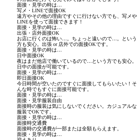
面接・見学の時は…
写メ・LINEで面接OK
遠方やその他の理由ですぐに行けない方でも、写メや
LINEを使って面接できます！
面接・見学の時は…
出張・店外面接OK
お店に行くのは怖い…。ちょっと遠いので…。という
方も安心。出張 or 店外での面接OKです。
面接・見学の時は…
日中面接OK
夜はまだ他店で働いているので…という方でも安心。
日中の面接が可能です。
面接・見学の時は…
即日面接OK
今日時間が空いたのですぐに面接してもらいたい！そ
んな時でもすぐに面接可能です。
面接・見学の時は…
面接・見学服装自由
面接時の服装は気にしないでください。カジュアルな
服装でOKです。
面接・見学の時は…
面接時交通費
面接時の交通費が一部または全額もらえます。
面接・見学の時は…
迎えあり