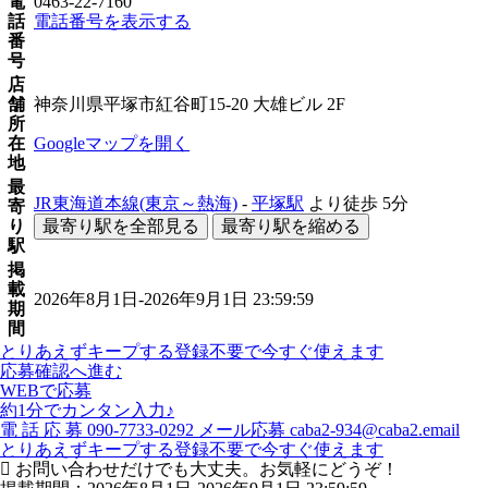
電
0463-22-7160
話
電話番号を表示する
番
号
店
舗
神奈川県平塚市紅谷町15-20 大雄ビル 2F
所
在
Googleマップを開く
地
最
JR東海道本線(東京～熱海)
-
平塚駅
より徒歩
5分
寄
り
最寄り駅を全部見る
最寄り駅を縮める
駅
掲
載
2026年8月1日-2026年9月1日 23:59:59
期
間
とりあえずキープする
登録不要で今すぐ使えます
応募確認へ進む
WEBで応募
約1分でカンタン入力♪
電
話
応
募
090-7733-0292
メール応募
caba2-934@caba2.email
とりあえずキープする
登録不要で今すぐ使えます
お問い合わせだけでも大丈夫。お気軽にどうぞ！