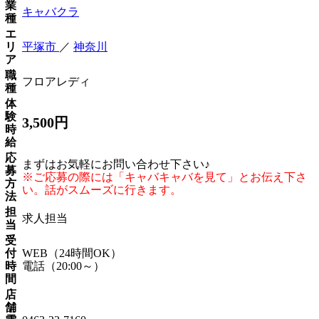
業
キャバクラ
種
エ
リ
平塚市
／
神奈川
ア
職
フロアレディ
種
体
験
3,500円
時
給
応
まずはお気軽にお問い合わせ下さい♪
募
※ご応募の際には「キャバキャバを見て」とお伝え下さ
方
い。話がスムーズに行きます。
法
担
求人担当
当
受
付
WEB（24時間OK）
時
電話（20:00～）
間
店
舗