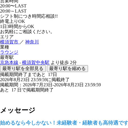
営業時間
20:00〜LAST
20:00～LAST
シフト制につき時間応相談!!
終電上りOK
1日3時間からOK
お気軽にご相談ください。
エリア
横須賀市
／
神奈川
業種
ラウンジ
最寄駅
京急本線
-
横須賀中央駅
より徒歩
2分
最寄り駅を全部見る
最寄り駅を縮める
掲載期間終了まであと
17
日
2026年8月23日 23:59:59に掲載終了
掲載期間：2026年7月23日-2026年8月23日 23:59:59
あと
17
日で掲載期間終了
メッセージ
始めるなら今しかない！未経験者・経験者も高待遇で