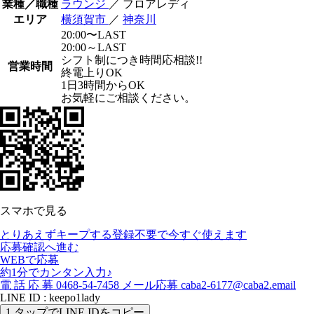
業種／職種
ラウンジ
／ フロアレディ
エリア
横須賀市
／
神奈川
20:00〜LAST
20:00～LAST
シフト制につき時間応相談!!
営業時間
終電上りOK
1日3時間からOK
お気軽にご相談ください。
スマホで見る
とりあえずキープする
登録不要で今すぐ使えます
応募確認へ進む
WEBで応募
約1分でカンタン入力♪
電
話
応
募
0468-54-7458
メール応募
caba2-6177@caba2.email
LINE ID : keepo1lady
1
タップでLINE IDをコピー