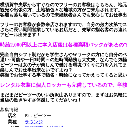
横須賀中央駅からすぐなのでフリーのお客様はもちろん、地元
観光や出張の方、土地柄色々な地域の方がご来店されます。
客層も落ち着いているので未経験者さんでも安心してお仕事出
フリーのお客様が多数来店されますので、自分の努力次第でス
さらに長い期間営業しているお店だと、先輩の指名客のお連れ
アピール出来ます！
時給2,000円以上に本入店後は各種高額バックがあるの
完全自由シフト制だから学生さんやWワークの方にも自分のペ
週1～可能や一日3時間～の短時間勤務も大丈夫、なんでも気
ピーツーは女の子が楽しんで働ける環境づくりに力を入れてま
楽しんでお仕事出来ないですよね？
笑顔でお仕事する事で指名・時給になってかえってくると思い
レンタル衣装に個人ロッカーも完備しているので、学
まだまだピーツーのいい所沢山ありますので、まずはお気軽に
当店の働きやすさ体感してくださいね！
募集情報
店名
P2 - ピーツー
業種
ラウンジ