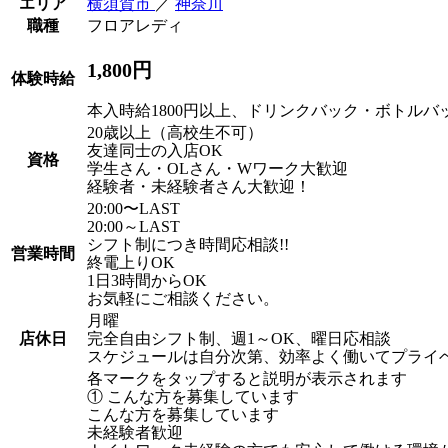
エリア
横須賀市
／
神奈川
職種
フロアレディ
1,800円
体験時給
本入時給1800円以上、ドリンクバック・ボトルバ
20歳以上（高校生不可）
友達同士の入店OK
資格
学生さん・OLさん・Wワーク大歓迎
経験者・未経験者さん大歓迎！
20:00〜LAST
20:00～LAST
シフト制につき時間応相談!!
営業時間
終電上りOK
1日3時間からOK
お気軽にご相談ください。
月曜
店休日
完全自由シフト制、週1～OK、曜日応相談
スケジュールは自分次第、効率よく働いてプライ
各マークをタップすると説明が表示されます
① こんな方を募集しています
こんな方を募集しています
未経験者歓迎