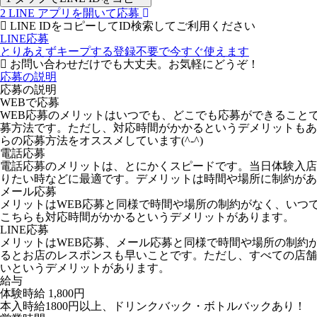
2
LINE アプリを開いて応募
LINE IDをコピーしてID検索してご利用ください
LINE応募
とりあえずキープする
登録不要で今すぐ使えます
お問い合わせだけでも大丈夫。お気軽にどうぞ！
応募の説明
応募の説明
WEBで応募
WEB応募のメリットはいつでも、どこでも応募ができること
募方法です。ただし、対応時間がかかるというデメリットもあ
らの応募方法をオススメしています(^-^)
電話応募
電話応募のメリットは、とにかくスピードです。当日体験入店
りたい時などに最適です。デメリットは時間や場所に制約があ
メール応募
メリットはWEB応募と同様で時間や場所の制約がなく、いつ
こちらも対応時間がかかるというデメリットがあります。
LINE応募
メリットはWEB応募、メール応募と同様で時間や場所の制約
るとお店のレスポンスも早いことです。ただし、すべての店舗が
いというデメリットがあります。
給与
体験時給
1,800円
本入時給1800円以上、ドリンクバック・ボトルバックあり！