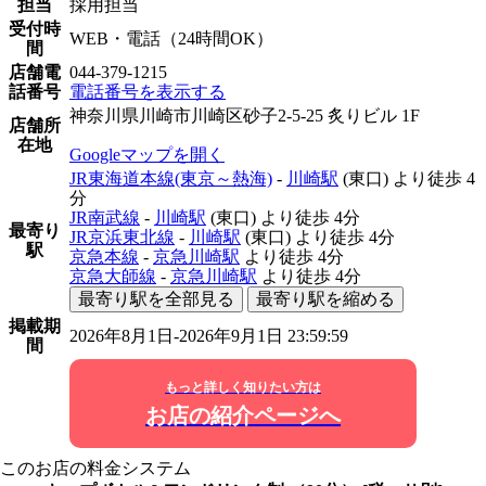
担当
採用担当
受付時
WEB・電話（24時間OK）
間
店舗電
044-379-1215
話番号
電話番号を表示する
神奈川県川崎市川崎区砂子2-5-25 炙りビル 1F
店舗所
在地
Googleマップを開く
JR東海道本線(東京～熱海)
-
川崎駅
(東口)
より徒歩
4
分
JR南武線
-
川崎駅
(東口)
より徒歩
4分
最寄り
JR京浜東北線
-
川崎駅
(東口)
より徒歩
4分
駅
京急本線
-
京急川崎駅
より徒歩
4分
京急大師線
-
京急川崎駅
より徒歩
4分
最寄り駅を全部見る
最寄り駅を縮める
掲載期
2026年8月1日-2026年9月1日 23:59:59
間
もっと詳しく知りたい方は
お店の紹介ページへ
このお店の料金システム