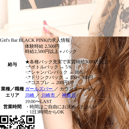
Girl's Bar BLACK PINKの求人情報
体験時給
2,500円
時給2,500円以上＋バック
★各種バック充実で実質時給3000円以上!!
給与
･:*ボトルバック → 5％
･:*シャンパンバック → 10％
･:*ドリンクバック → 100～300円
･:*コスプレ → 200円UP
業種／職種
ガールズバー
／ カウンターレディ
エリア
川崎
／
川崎市
／
神奈川
19:00〜LAST
営業時間
・時間はご自由にお決めください
・1日3時間からOK