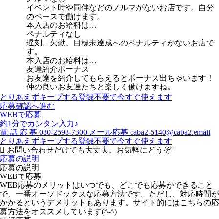
イベント時や同伴などのノルマがないお店です。自分
のペースで働けます。
本入店のお給料は…
ペナルティなし
遅刻、欠勤、目標未達成へのペナルティがないお店で
す。
本入店のお給料は…
友達紹介ボーナス
お友達を紹介してもらえるとボーナス出ちゃいます！
仲の良いお友達たちと楽しく働けますね。
とりあえずキープする
登録不要で今すぐ使えます
応募確認へ進む
WEBで応募
約1分でカンタン入力♪
電
話
応
募
080-2598-7300
メール応募
caba2-5140@caba2.email
とりあえずキープする
登録不要で今すぐ使えます
お問い合わせだけでも大丈夫。お気軽にどうぞ！
応募の説明
応募の説明
WEBで応募
WEB応募のメリットはいつでも、どこでも応募ができること
で、一番オーソドックスな応募方法です。ただし、対応時間が
かかるというデメリットもあります。サイト的にはこちらの応
募方法をオススメしています(^-^)