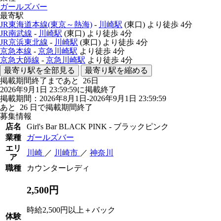
ガールズバー
最寄駅
JR東海道本線(東京～熱海)
-
川崎駅
(東口)
より徒歩
4分
JR南武線
-
川崎駅
(東口)
より徒歩
4分
JR京浜東北線
-
川崎駅
(東口)
より徒歩
4分
京急本線
-
京急川崎駅
より徒歩
4分
京急大師線
-
京急川崎駅
より徒歩
4分
最寄り駅を全部見る
最寄り駅を縮める
掲載期間終了まであと
26
日
2026年9月1日 23:59:59に掲載終了
掲載期間：2026年8月1日-2026年9月1日 23:59:59
あと
26
日で掲載期間終了
募集情報
店名
Girl's Bar BLACK PINK - ブラックピンク
業種
ガールズバー
エリ
川崎
／
川崎市
／
神奈川
ア
職種
カウンターレディ
2,500円
時給2,500円以上＋バック
体験