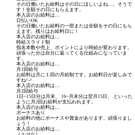
その日働いたお給料はその日にほしいよね…。そうで
す！全額その日にもらえます。
本入店のお給料は…
日払いOK
その日働いたお給料の一部または全額をその日にもら
えます。残りはお給料日に！
本入店のお給料は…
時給スライド制
指名本数や売上、ポイントにより時給が変わります。
頑張った分は自分に返ってくる仕組みになっていま
す。
本入店のお給料は…
月1回給与
お給料は月に１回の月給制です。お給料日が楽しみで
すね^-^
本入店のお給料は…
月2回給与
1日~15日分は月末、 16~月末分は翌月15日、 といった
ように月2回お給料が支払われます。
本入店のお給料は…
ボーナスあり
お給料の他にボーナスや賞金があります。頑張りまし
ょう！
本入店のお給料は…
ノルマなし