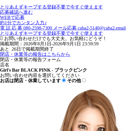
とりあえずキープする
登録不要で今すぐ使えます
応募確認へ進む
WEBで応募
約1分でカンタン入力♪
電
話
応
募
080-2598-7300
メール応募
caba2-5140@caba2.email
とりあえずキープする
登録不要で今すぐ使えます
お問い合わせだけでも大丈夫。お気軽にどうぞ！
掲載期間：2026年8月1日-2026年9月1日 23:59:59
あと
26
日で掲載期間終了
閉店・休業等の報告はこちらから
閉店・休業等の報告フォーム
店名
Girl's Bar BLACK PINK - ブラックピンク
お問い合わせ内容を選択してください
お店は閉店・休業しています
その他