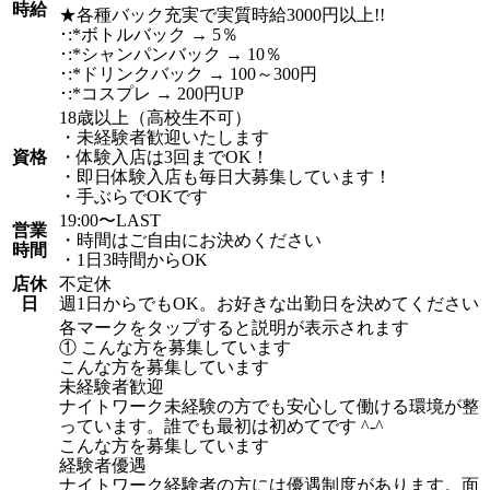
時給
★各種バック充実で実質時給3000円以上!!
･:*ボトルバック → 5％
･:*シャンパンバック → 10％
･:*ドリンクバック → 100～300円
･:*コスプレ → 200円UP
18歳以上（高校生不可）
・未経験者歓迎いたします
資格
・体験入店は3回までOK！
・即日体験入店も毎日大募集しています！
・手ぶらでOKです
19:00〜LAST
営業
・時間はご自由にお決めください
時間
・1日3時間からOK
店休
不定休
日
週1日からでもOK。お好きな出勤日を決めてください
各マークをタップすると説明が表示されます
① こんな方を募集しています
こんな方を募集しています
未経験者歓迎
ナイトワーク未経験の方でも安心して働ける環境が整
っています。誰でも最初は初めてです ^-^
こんな方を募集しています
経験者優遇
ナイトワーク経験者の方には優遇制度があります。面