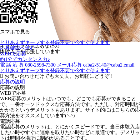
スマホで見る
とりあえずキープする
登録不要で今すぐ使えます
キャバキャバ
はあなたの
Ⓡ
応募確認へ進む
体験入店を応援しています
WEBで応募
約1分でカンタン入力♪
電
話
応
募
080-2598-7300
メール応募
caba2-5140@caba2.email
とりあえずキープする
登録不要で今すぐ使えます
お問い合わせだけでも大丈夫。お気軽にどうぞ！
応募の説明
応募の説明
WEBで応募
WEB応募のメリットはいつでも、どこでも応募ができること
で、一番オーソドックスな応募方法です。ただし、対応時間が
かかるというデメリットもあります。サイト的にはこちらの応
募方法をオススメしています(^-^)
電話応募
電話応募のメリットは、とにかくスピードです。当日体験入店
したい時やすぐに連絡を取りたい時などに最適です。デメリッ
トは時間や場所に制約があることです。