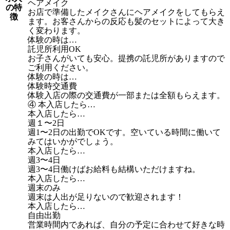
ヘアメイク
の特
お店で準備したメイクさんにヘアメイクをしてもらえ
徴
ます。お客さんからの反応も髪のセットによって大き
く変わります。
体験の時は…
託児所利用OK
お子さんがいても安心。提携の託児所がありますので
ご利用ください。
体験の時は…
体験時交通費
体験入店の際の交通費が一部または全額もらえます。
④ 本入店したら…
本入店したら…
週１〜2日
週1〜2日の出勤でOKです。空いている時間に働いて
みてはいかがでしょう。
本入店したら…
週3〜4日
週3〜4日働けばお給料も結構いただけますね。
本入店したら…
週末のみ
週末は人出が足りないので歓迎されます！
本入店したら…
自由出勤
営業時間内であれば、自分の予定に合わせて好きな時