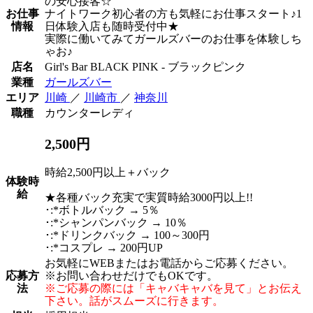
の安心接客☆
お仕事
ナイトワーク初心者の方も気軽にお仕事スタート♪1
情報
日体験入店も随時受付中★
実際に働いてみてガールズバーのお仕事を体験しち
ゃお♪
店名
Girl's Bar BLACK PINK - ブラックピンク
業種
ガールズバー
エリア
川崎
／
川崎市
／
神奈川
職種
カウンターレディ
2,500円
時給2,500円以上＋バック
体験時
給
★各種バック充実で実質時給3000円以上!!
･:*ボトルバック → 5％
･:*シャンパンバック → 10％
･:*ドリンクバック → 100～300円
･:*コスプレ → 200円UP
お気軽にWEBまたはお電話からご応募ください。
応募方
※お問い合わせだけでもOKです。
法
※ご応募の際には「キャバキャバを見て」とお伝え
下さい。話がスムーズに行きます。