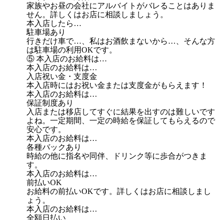
家族やお昼の会社にアルバイトがバレることはありま
せん。詳しくはお店に相談しましょう。
本入店したら…
駐車場あり
行きだけ車で…、私はお酒飲まないから…、そんな方
は駐車場の利用OKです。
⑤ 本入店のお給料は…
本入店のお給料は…
入店祝い金・支度金
本入店時にはお祝い金または支度金がもらえます！
本入店のお給料は…
保証制度あり
入店または移店してすぐに結果を出すのは難しいです
よね。一定期間、一定の時給を保証してもらえるので
安心です。
本入店のお給料は…
各種バックあり
時給の他に指名や同伴、ドリンク等に歩合がつきま
す。
本入店のお給料は…
前払いOK
お給料の前払いOKです。詳しくはお店に相談しまし
ょう。
本入店のお給料は…
全額日払い