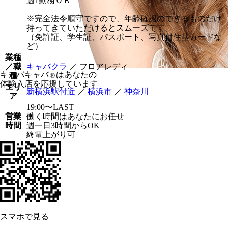
週1勤務ＯＫ
※完全法令順守ですので、年齢確認のできるものだけ
持ってきていただけるとスムーズです。
（免許証、学生証、パスポート、写真付住基カードな
ど）
業種
／職
キャバクラ
／ フロアレディ
キャバキャバ
はあなたの
種
Ⓡ
体験入店を応援しています
エリ
新横浜駅付近
／
横浜市
／
神奈川
ア
19:00〜LAST
営業
働く時間はあなたにお任せ
時間
週一日3時間からOK
終電上がり可
スマホで見る