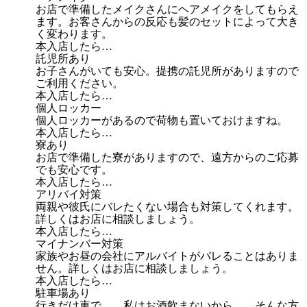
お店で準備したメイクさんにヘアメイクをしてもらえ
ます。お客さんからの反応も髪のセットによって大き
く変わります。
本入店したら…
託児所あり
お子さんがいても安心。提携の託児所がありますので
ご利用ください。
本入店したら…
個人ロッカー
個人ロッカーがあるので荷物も置いておけますね。
本入店したら…
寮あり
お店で準備した寮がありますので、遠方からのご応募
でも安心です。
本入店したら…
アリバイ対策
両親や彼氏にバレたくない場合も対策してくれます。
詳しくはお店に相談しましょう。
本入店したら…
マイナンバー対策
家族やお昼の会社にアルバイトがバレることはありま
せん。詳しくはお店に相談しましょう。
本入店したら…
駐車場あり
行きだけ車で…、私はお酒飲まないから…、そんな方