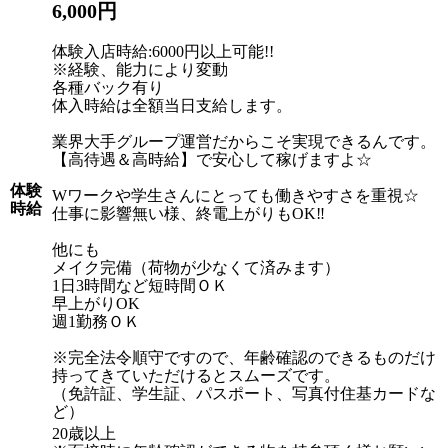
6,000円
体験入店時給:6000円以上可能!!
※経験、能力により変動
各種バック有り
体入時給は全額当日支給します。
業界大手グループ運営だからこそ実現できるんです。
【高待遇＆高時給】で安心して稼げますよ☆
体験
Wワークや学生さんにとっても働きやすさを重視☆
時給
仕事に影響無い様、終電上がりもOK‼
他にも
メイク完備（荷物が少なくて済みます）
1日3時間など短時間ＯＫ
早上がりOK
週1勤務ＯＫ
※完全法令順守ですので、年齢確認のできるものだけ
持ってきていただけるとスムーズです。
（免許証、学生証、パスポート、写真付住基カードな
ど）
20歳以上