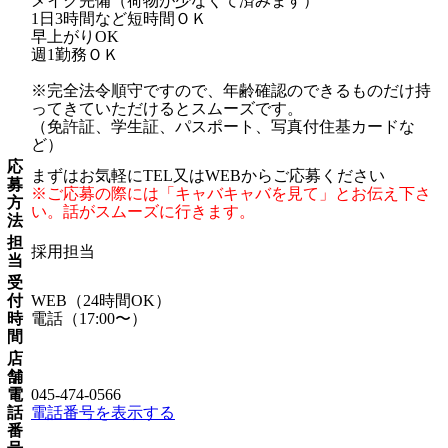
メイク完備（荷物が少なくて済みます）
1日3時間など短時間ＯＫ
早上がりOK
週1勤務ＯＫ
※完全法令順守ですので、年齢確認のできるものだけ持
ってきていただけるとスムーズです。
（免許証、学生証、パスポート、写真付住基カードな
ど）
応
まずはお気軽にTEL又はWEBからご応募ください
募
※ご応募の際には「キャバキャバを見て」とお伝え下さ
方
い。話がスムーズに行きます。
法
担
採用担当
当
受
付
WEB（24時間OK）
時
電話（17:00〜）
間
店
舗
電
045-474-0566
話
電話番号を表示する
番