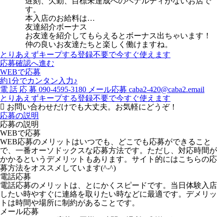
遅刻、欠勤、目標未達成へのペナルティがないお店で
す。
本入店のお給料は…
友達紹介ボーナス
お友達を紹介してもらえるとボーナス出ちゃいます！
仲の良いお友達たちと楽しく働けますね。
とりあえずキープする
登録不要で今すぐ使えます
応募確認へ進む
WEBで応募
約1分でカンタン入力♪
電
話
応
募
090-4595-3180
メール応募
caba2-420@caba2.email
とりあえずキープする
登録不要で今すぐ使えます
お問い合わせだけでも大丈夫。お気軽にどうぞ！
応募の説明
応募の説明
WEBで応募
WEB応募のメリットはいつでも、どこでも応募ができること
で、一番オーソドックスな応募方法です。ただし、対応時間が
かかるというデメリットもあります。サイト的にはこちらの応
募方法をオススメしています(^-^)
電話応募
電話応募のメリットは、とにかくスピードです。当日体験入店
したい時やすぐに連絡を取りたい時などに最適です。デメリッ
トは時間や場所に制約があることです。
メール応募