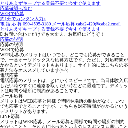
とりあえずキープする
登録不要で今すぐ使えます
応募確認へ進む
WEBで応募
約1分でカンタン入力♪
電
話
応
募
090-4595-3180
メール応募
caba2-420@caba2.email
とりあえずキープする
登録不要で今すぐ使えます
お問い合わせだけでも大丈夫。お気軽にどうぞ！
応募の説明
応募の説明
WEBで応募
WEB応募のメリットはいつでも、どこでも応募ができること
で、一番オーソドックスな応募方法です。ただし、対応時間が
かかるというデメリットもあります。サイト的にはこちらの応
募方法をオススメしています(^-^)
電話応募
電話応募のメリットは、とにかくスピードです。当日体験入店
したい時やすぐに連絡を取りたい時などに最適です。デメリッ
トは時間や場所に制約があることです。
メール応募
メリットはWEB応募と同様で時間や場所の制約がなく、いつ
でも応募できることですが、こちらも対応時間がかかるという
デメリットがあります。
LINE応募
メリットはWEB応募、メール応募と同様で時間や場所の制約
がないことと、それらに比べるとお店のレスポンスも早いこと