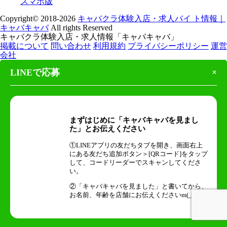
スマホ版
Copyright© 2018-2026
キャバクラ体験入店・求人バイ ト情報｜
キャバキャバ
All rights Reserved
キャバクラ体験入店・求人情報「キャバキャバ」
掲載について
問い合わせ
利用規約
プライバシーポリシー
運営
会社
LINEで応募
×
まずはじめに「キャバキャバを見まし
た」とお伝えください
①LINEアプリの友だちタブを開き、画面右上
にある友だち追加ボタン＞[QRコード]をタップ
して、コードリーダーでスキャンしてくださ
い。
②「キャバキャバを見ました」と書いてから、
お名前、年齢を店舗にお伝えくださいm(_ _)m