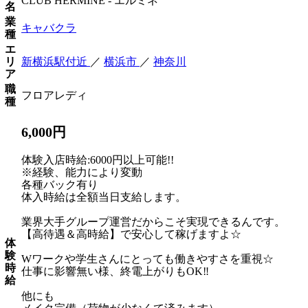
CLUB HERMINE - エルミネ
名
業
キャバクラ
種
エ
リ
新横浜駅付近
／
横浜市
／
神奈川
ア
職
フロアレディ
種
6,000円
体験入店時給:6000円以上可能!!
※経験、能力により変動
各種バック有り
体入時給は全額当日支給します。
業界大手グループ運営だからこそ実現できるんです。
【高待遇＆高時給】で安心して稼げますよ☆
体
験
Wワークや学生さんにとっても働きやすさを重視☆
時
仕事に影響無い様、終電上がりもOK‼
給
他にも