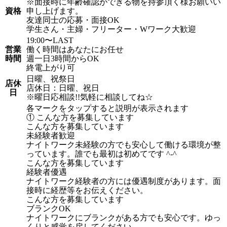
※面接時に年齢確認ができる物を持参頂く様お願いい
資格
申し上げます。
友達同士の応募・面接OK
学生さん・主婦・フリーター・Wワーク大歓迎
19:00〜LAST
営業
働く時間はあなたにお任せ
時間
週一日3時間からOK
終電上がり可
日曜、祝祭日
店休
店休日：日曜、祝日
日
※曜日応相談!!気軽に相談してね☆
各マークをタップすると説明が表示されます
① こんな方を募集しています
こんな方を募集しています
未経験者歓迎
ナイトワーク未経験の方でも安心して働ける環境が整
っています。誰でも最初は初めてです ^-^
こんな方を募集しています
経験者優遇
ナイトワーク経験者の方には優遇制度があります。面
接時に経歴等をお伝えください。
こんな方を募集しています
ブランクOK
ナイトワークにブランクがある方でも安心です。ゆっ
くりと感覚を戻してください。