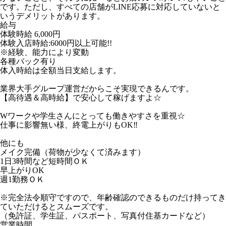
です。ただし、すべての店舗がLINE応募に対応していないと
いうデメリットがあります。
給与
体験時給
6,000円
体験入店時給:6000円以上可能!!
※経験、能力により変動
各種バック有り
体入時給は全額当日支給します。
業界大手グループ運営だからこそ実現できるんです。
【高待遇＆高時給】で安心して稼げますよ☆
Wワークや学生さんにとっても働きやすさを重視☆
仕事に影響無い様、終電上がりもOK‼
他にも
メイク完備（荷物が少なくて済みます）
1日3時間など短時間ＯＫ
早上がりOK
週1勤務ＯＫ
※完全法令順守ですので、年齢確認のできるものだけ持ってき
ていただけるとスムーズです。
（免許証、学生証、パスポート、写真付住基カードなど）
営業時間