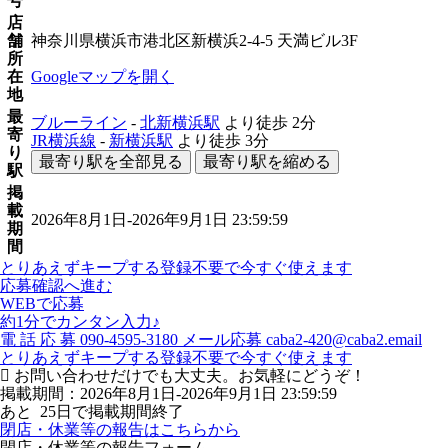
号
店
舗
神奈川県横浜市港北区新横浜2-4-5 天満ビル3F
所
在
Googleマップを開く
地
最
ブルーライン
-
北新横浜駅
より徒歩
2分
寄
JR横浜線
-
新横浜駅
より徒歩
3分
り
最寄り駅を全部見る
最寄り駅を縮める
駅
掲
載
2026年8月1日-2026年9月1日 23:59:59
期
間
とりあえずキープする
登録不要で今すぐ使えます
応募確認へ進む
WEBで応募
約1分でカンタン入力♪
電
話
応
募
090-4595-3180
メール応募
caba2-420@caba2.email
とりあえずキープする
登録不要で今すぐ使えます
お問い合わせだけでも大丈夫。お気軽にどうぞ！
掲載期間：2026年8月1日-2026年9月1日 23:59:59
あと
25
日で掲載期間終了
閉店・休業等の報告はこちらから
閉店・休業等の報告フォーム