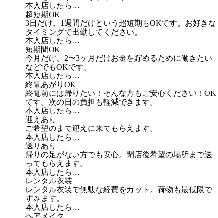
本入店したら…
超短期OK
3日だけ。1週間だけという超短期もOKです。お好きな
タイミングで出勤してください。
本入店したら…
短期間OK
今月だけ、2〜3ヶ月だけお金を貯めるために働きたい
などでもOKです。
本入店したら…
終電あがりOK
終電前には帰りたい！そんな方もご安心ください！OK
です。次の日の負担も軽減できます。
本入店したら…
迎えあり
ご希望のまで迎えに来てもらえます。
本入店したら…
送りあり
帰りの足がない方でも安心。閉店後希望の場所まで送
ってもらえます。
本入店したら…
レンタル衣装
レンタル衣装で無駄な経費をカット。荷物も最低限で
すみます。
本入店したら…
ヘアメイク