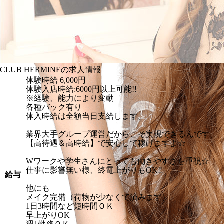
CLUB HERMINEの求人情報
体験時給
6,000円
体験入店時給:6000円以上可能!!
※経験、能力により変動
各種バック有り
体入時給は全額当日支給します。
業界大手グループ運営だからこそ実現できるんです。
【高待遇＆高時給】で安心して稼げますよ☆
Wワークや学生さんにとっても働きやすさを重視☆
仕事に影響無い様、終電上がりもOK‼
給与
他にも
メイク完備（荷物が少なくて済みます）
1日3時間など短時間ＯＫ
早上がりOK