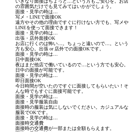
いきなり面接はちょっと…という方もご安心を。お店
の雰囲気だけでも見てみてはいかがでしょう。
面接・見学の時は…
写メ・LINEで面接OK
遠方やその他の理由ですぐに行けない方でも、写メや
LINEを使って面接できます！
面接・見学の時は…
出張・店外面接OK
お店に行くのは怖い…。ちょっと遠いので…。という
方も安心。出張 or 店外での面接OKです。
面接・見学の時は…
日中面接OK
夜はまだ他店で働いているので…という方でも安心。
日中の面接が可能です。
面接・見学の時は…
即日面接OK
今日時間が空いたのですぐに面接してもらいたい！そ
んな時でもすぐに面接可能です。
面接・見学の時は…
面接・見学服装自由
面接時の服装は気にしないでください。カジュアルな
服装でOKです。
面接・見学の時は…
面接時交通費
面接時の交通費が一部または全額もらえます。