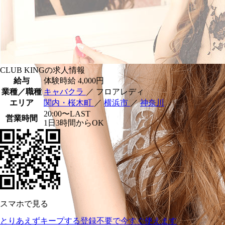
CLUB KINGの求人情報
給与
体験時給
4,000円
業種／職種
キャバクラ
／ フロアレディ
エリア
関内・桜木町
／
横浜市
／
神奈川
20:00〜LAST
営業時間
1日3時間からOK
スマホで見る
とりあえずキープする
登録不要で今すぐ使えます