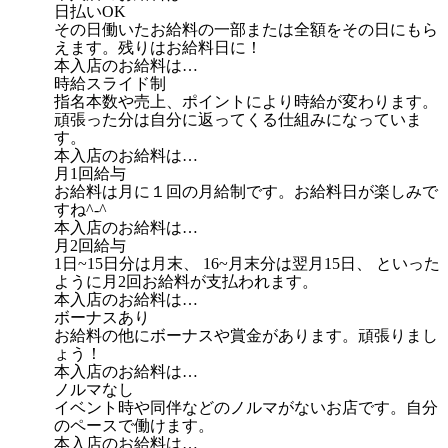
日払いOK
その日働いたお給料の一部または全額をその日にもら
えます。残りはお給料日に！
本入店のお給料は…
時給スライド制
指名本数や売上、ポイントにより時給が変わります。
頑張った分は自分に返ってくる仕組みになっていま
す。
本入店のお給料は…
月1回給与
お給料は月に１回の月給制です。お給料日が楽しみで
すね^-^
本入店のお給料は…
月2回給与
1日~15日分は月末、 16~月末分は翌月15日、 といった
ように月2回お給料が支払われます。
本入店のお給料は…
ボーナスあり
お給料の他にボーナスや賞金があります。頑張りまし
ょう！
本入店のお給料は…
ノルマなし
イベント時や同伴などのノルマがないお店です。自分
のペースで働けます。
本入店のお給料は…