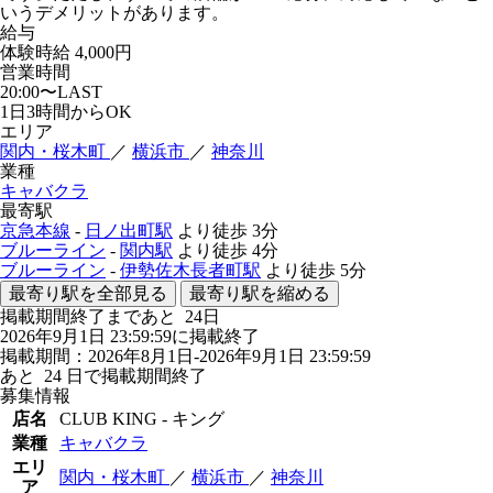
いうデメリットがあります。
給与
体験時給
4,000円
営業時間
20:00〜LAST
1日3時間からOK
エリア
関内・桜木町
／
横浜市
／
神奈川
業種
キャバクラ
最寄駅
京急本線
-
日ノ出町駅
より徒歩
3分
ブルーライン
-
関内駅
より徒歩
4分
ブルーライン
-
伊勢佐木長者町駅
より徒歩
5分
最寄り駅を全部見る
最寄り駅を縮める
掲載期間終了まであと
24
日
2026年9月1日 23:59:59に掲載終了
掲載期間：2026年8月1日-2026年9月1日 23:59:59
あと
24
日で掲載期間終了
募集情報
店名
CLUB KING - キング
業種
キャバクラ
エリ
関内・桜木町
／
横浜市
／
神奈川
ア