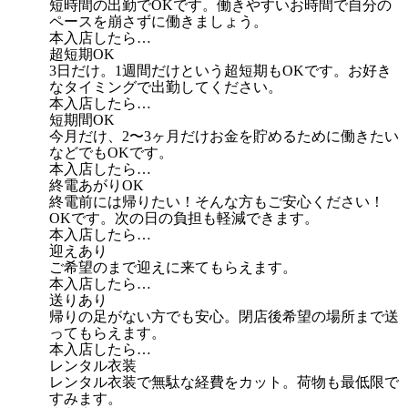
短時間の出勤でOKです。働きやすいお時間で自分の
ペースを崩さずに働きましょう。
本入店したら…
超短期OK
3日だけ。1週間だけという超短期もOKです。お好き
なタイミングで出勤してください。
本入店したら…
短期間OK
今月だけ、2〜3ヶ月だけお金を貯めるために働きたい
などでもOKです。
本入店したら…
終電あがりOK
終電前には帰りたい！そんな方もご安心ください！
OKです。次の日の負担も軽減できます。
本入店したら…
迎えあり
ご希望のまで迎えに来てもらえます。
本入店したら…
送りあり
帰りの足がない方でも安心。閉店後希望の場所まで送
ってもらえます。
本入店したら…
レンタル衣装
レンタル衣装で無駄な経費をカット。荷物も最低限で
すみます。