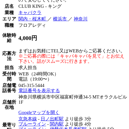
店名
CLUB KING - キング
業種
キャバクラ
エリア
関内・桜木町
／
横浜市
／
神奈川
職種
フロアレディ
体験時
4,000円
給
まずはお気軽にTEL又はWEBからご応募ください。
応募方
※ご応募の際には「キャバキャバを見て」とお伝え
法
下さい。話がスムーズに行きます。
担当
求人担当
受付時
WEB（24時間OK）
間
電話（19:00〜）
店舗電
045-315-5444
話番号
電話番号を表示する
神奈川県横浜市中区福富町仲通34-5 MTオラクルビル
店舗所
1F
在地
Googleマップを開く
京急本線
-
日ノ出町駅
より徒歩
3分
ブルーライン
-
関内駅
より徒歩
4分
最寄り