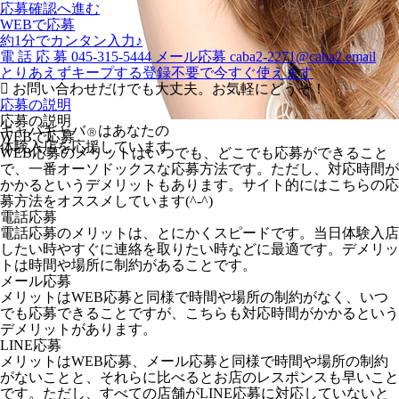
応募確認へ進む
WEBで応募
約1分でカンタン入力♪
電
話
応
募
045-315-5444
メール応募
caba2-2271@caba2.email
とりあえずキープする
登録不要で今すぐ使えます
お問い合わせだけでも大丈夫。お気軽にどうぞ！
応募の説明
応募の説明
キャバキャバ
はあなたの
Ⓡ
WEBで応募
体験入店を応援しています
WEB応募のメリットはいつでも、どこでも応募ができること
で、一番オーソドックスな応募方法です。ただし、対応時間が
かかるというデメリットもあります。サイト的にはこちらの応
募方法をオススメしています(^-^)
電話応募
電話応募のメリットは、とにかくスピードです。当日体験入店
したい時やすぐに連絡を取りたい時などに最適です。デメリッ
トは時間や場所に制約があることです。
メール応募
メリットはWEB応募と同様で時間や場所の制約がなく、いつ
でも応募できることですが、こちらも対応時間がかかるという
デメリットがあります。
LINE応募
メリットはWEB応募、メール応募と同様で時間や場所の制約
がないことと、それらに比べるとお店のレスポンスも早いこと
です。ただし、すべての店舗がLINE応募に対応していないと