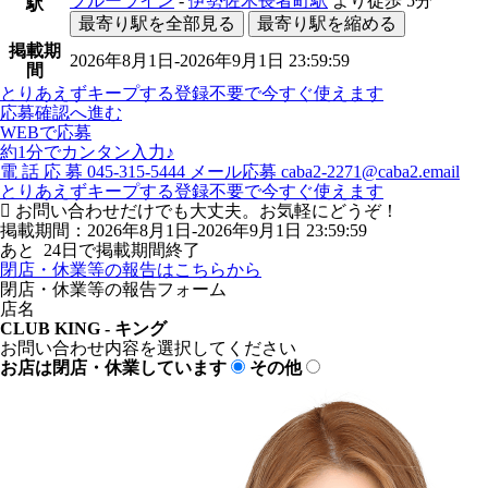
ブルーライン
-
伊勢佐木長者町駅
より徒歩
5分
駅
最寄り駅を全部見る
最寄り駅を縮める
掲載期
2026年8月1日-2026年9月1日 23:59:59
間
とりあえずキープする
登録不要で今すぐ使えます
応募確認へ進む
WEBで応募
約1分でカンタン入力♪
電
話
応
募
045-315-5444
メール応募
caba2-2271@caba2.email
とりあえずキープする
登録不要で今すぐ使えます
お問い合わせだけでも大丈夫。お気軽にどうぞ！
掲載期間：2026年8月1日-2026年9月1日 23:59:59
あと
24
日で掲載期間終了
閉店・休業等の報告はこちらから
閉店・休業等の報告フォーム
店名
CLUB KING - キング
お問い合わせ内容を選択してください
お店は閉店・休業しています
その他