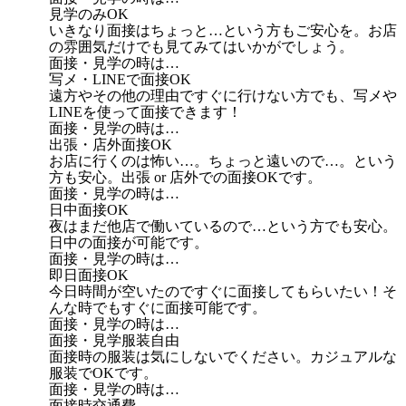
見学のみOK
いきなり面接はちょっと…という方もご安心を。お店
の雰囲気だけでも見てみてはいかがでしょう。
面接・見学の時は…
写メ・LINEで面接OK
遠方やその他の理由ですぐに行けない方でも、写メや
LINEを使って面接できます！
面接・見学の時は…
出張・店外面接OK
お店に行くのは怖い…。ちょっと遠いので…。という
方も安心。出張 or 店外での面接OKです。
面接・見学の時は…
日中面接OK
夜はまだ他店で働いているので…という方でも安心。
日中の面接が可能です。
面接・見学の時は…
即日面接OK
今日時間が空いたのですぐに面接してもらいたい！そ
んな時でもすぐに面接可能です。
面接・見学の時は…
面接・見学服装自由
面接時の服装は気にしないでください。カジュアルな
服装でOKです。
面接・見学の時は…
面接時交通費