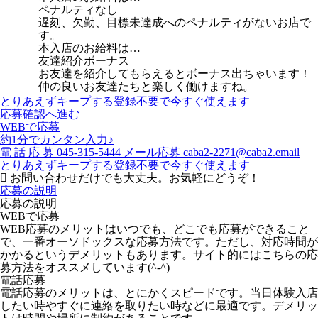
ペナルティなし
遅刻、欠勤、目標未達成へのペナルティがないお店で
す。
本入店のお給料は…
友達紹介ボーナス
お友達を紹介してもらえるとボーナス出ちゃいます！
仲の良いお友達たちと楽しく働けますね。
とりあえずキープする
登録不要で今すぐ使えます
応募確認へ進む
WEBで応募
約1分でカンタン入力♪
電
話
応
募
045-315-5444
メール応募
caba2-2271@caba2.email
とりあえずキープする
登録不要で今すぐ使えます
お問い合わせだけでも大丈夫。お気軽にどうぞ！
応募の説明
応募の説明
WEBで応募
WEB応募のメリットはいつでも、どこでも応募ができること
で、一番オーソドックスな応募方法です。ただし、対応時間が
かかるというデメリットもあります。サイト的にはこちらの応
募方法をオススメしています(^-^)
電話応募
電話応募のメリットは、とにかくスピードです。当日体験入店
したい時やすぐに連絡を取りたい時などに最適です。デメリッ