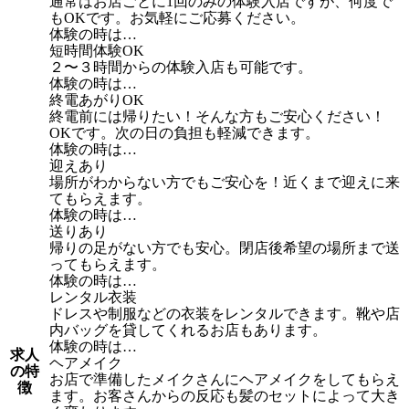
通常はお店ごとに1回のみの体験入店ですが、何度で
もOKです。お気軽にご応募ください。
体験の時は…
短時間体験OK
２〜３時間からの体験入店も可能です。
体験の時は…
終電あがりOK
終電前には帰りたい！そんな方もご安心ください！
OKです。次の日の負担も軽減できます。
体験の時は…
迎えあり
場所がわからない方でもご安心を！近くまで迎えに来
てもらえます。
体験の時は…
送りあり
帰りの足がない方でも安心。閉店後希望の場所まで送
ってもらえます。
体験の時は…
レンタル衣装
ドレスや制服などの衣装をレンタルできます。靴や店
内バッグを貸してくれるお店もあります。
体験の時は…
求人
ヘアメイク
の特
お店で準備したメイクさんにヘアメイクをしてもらえ
徴
ます。お客さんからの反応も髪のセットによって大き