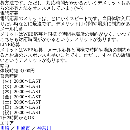
募方法です。ただし、対応時間がかかるというデメリットもあ
らの応募方法をオススメしています(^-^)
電話応募
電話応募のメリットは、とにかくスピードです。当日体験入店
りたい時などに最適です。デメリットは時間や場所に制約があ
メール応募
メリットはWEB応募と同様で時間や場所の制約がなく、いつ
こちらも対応時間がかかるというデメリットがあります。
LINE応募
メリットはWEB応募、メール応募と同様で時間や場所の制約
るとお店のレスポンスも早いことです。ただし、すべての店舗が
いというデメリットがあります。
給与
体験時給
3,000円
営業時間
（火）20:00〜LAST
（水）20:00〜LAST
（木）20:00〜LAST
（金）20:00〜LAST
（土）20:00〜LAST
（日）19:00〜LAST
（祝）20:00〜LAST
1日2時間からOK
エリア
川崎
／
川崎市
／
神奈川