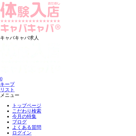
キャバキャバ求人
0
キープ
リスト
メニュー
トップページ
こだわり検索
今月の特集
ブログ
よくある質問
ログイン