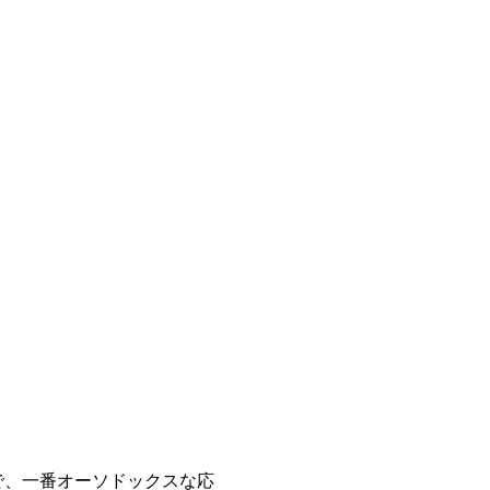
で、一番オーソドックスな応