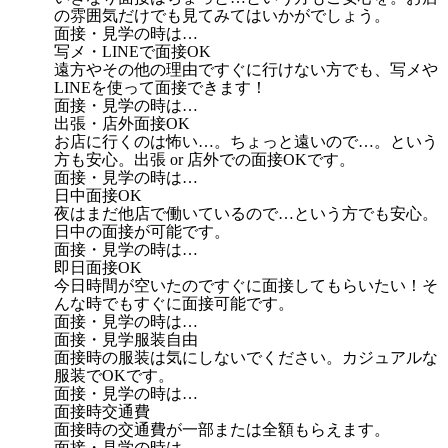
の雰囲気だけでも見てみてはいかがでしょう。
面接・見学の時は…
写メ・LINEで面接OK
遠方やその他の理由ですぐに行けない方でも、写メや
LINEを使って面接できます！
面接・見学の時は…
出張・店外面接OK
お店に行くのは怖い…。ちょっと遠いので…。という
方も安心。出張 or 店外での面接OKです。
面接・見学の時は…
日中面接OK
夜はまだ他店で働いているので…という方でも安心。
日中の面接が可能です。
面接・見学の時は…
即日面接OK
今日時間が空いたのですぐに面接してもらいたい！そ
んな時でもすぐに面接可能です。
面接・見学の時は…
面接・見学服装自由
面接時の服装は気にしないでください。カジュアルな
服装でOKです。
面接・見学の時は…
面接時交通費
面接時の交通費が一部または全額もらえます。
面接・見学の時は…