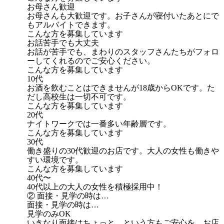
お母さん歓迎
お母さんも大歓迎です。お子さんが寝付いたあとにで
もアルバイトできます。
こんな方を募集しています
お話苦手でも大丈夫
お話が苦手でも、まわりのスタッフさんたちがフォロ
ーしてくれるのでご安心ください。
こんな方を募集しています
10代
お酒を飲むことはできませんが18歳からOKです。た
だし高校生は一切不可です。
こんな方を募集しています
20代
ナイトワークでは一番多い年齢層です。
こんな方を募集しています
30代
働き盛りの30代歓迎のお店です。大人の女性も働きや
すい環境です。
こんな方を募集しています
40代〜
40代以上の大人の女性を積極採用中！
② 面接・見学の時は…
面接・見学の時は…
見学のみOK
いきなり面接はちょっと…という方もご安心を。お店