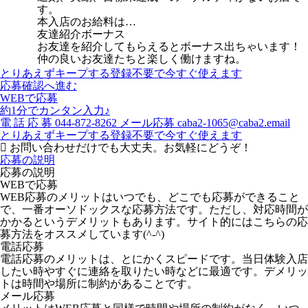
す。
本入店のお給料は…
友達紹介ボーナス
お友達を紹介してもらえるとボーナス出ちゃいます！
仲の良いお友達たちと楽しく働けますね。
とりあえずキープする
登録不要で今すぐ使えます
応募確認へ進む
WEBで応募
約1分でカンタン入力♪
電
話
応
募
044-872-8262
メール応募
caba2-1065@caba2.email
とりあえずキープする
登録不要で今すぐ使えます
お問い合わせだけでも大丈夫。お気軽にどうぞ！
応募の説明
応募の説明
WEBで応募
WEB応募のメリットはいつでも、どこでも応募ができること
で、一番オーソドックスな応募方法です。ただし、対応時間が
かかるというデメリットもあります。サイト的にはこちらの応
募方法をオススメしています(^-^)
電話応募
電話応募のメリットは、とにかくスピードです。当日体験入店
したい時やすぐに連絡を取りたい時などに最適です。デメリッ
トは時間や場所に制約があることです。
メール応募