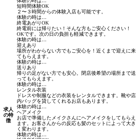
体験の時は…
短時間体験OK
２〜３時間からの体験入店も可能です。
体験の時は…
終電あがりOK
終電前には帰りたい！そんな方もご安心ください！
OKです。次の日の負担も軽減できます。
体験の時は…
迎えあり
場所がわからない方でもご安心を！近くまで迎えに来
てもらえます。
体験の時は…
送りあり
帰りの足がない方でも安心。閉店後希望の場所まで送
ってもらえます。
体験の時は…
レンタル衣装
ドレスや制服などの衣装をレンタルできます。靴や店
内バッグを貸してくれるお店もあります。
体験の時は…
求人
ヘアメイク
の特
お店で準備したメイクさんにヘアメイクをしてもらえ
徴
ます。お客さんからの反応も髪のセットによって大き
く変わります。
体験の時は…