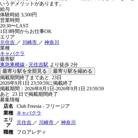
いうデメリットがあります。
給与
体験時給
3,500円
営業時間
20:30〜LAST
1日3時間からお仕事OK
エリア
元住吉
／
川崎市
／
神奈川
業種
キャバクラ
最寄駅
東急東横線
-
元住吉駅
より徒歩
2分
最寄り駅を全部見る
最寄り駅を縮める
掲載期間終了まであと
23
日
2026年9月1日 23:59:59に掲載終了
掲載期間：2026年8月1日-2026年9月1日 23:59:59
あと
23
日で掲載期間終了
募集情報
店名
Club Freesia - フリージア
業種
キャバクラ
エリ
元住吉
／
川崎市
／
神奈川
ア
職種
フロアレディ