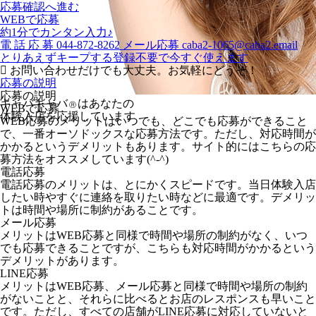
応募確認へ進む
WEBで応募
約1分でカンタン入力♪
電
話
応
募
044-872-8262
メール応募
caba2-1065@caba2.email
とりあえずキープする
登録不要で今すぐ使えます
お問い合わせだけでも大丈夫。お気軽にどうぞ！
応募の説明
応募の説明
キャバキャバ
はあなたの
Ⓡ
WEBで応募
体験入店を応援しています
WEB応募のメリットはいつでも、どこでも応募ができること
で、一番オーソドックスな応募方法です。ただし、対応時間が
かかるというデメリットもあります。サイト的にはこちらの応
募方法をオススメしています(^-^)
電話応募
電話応募のメリットは、とにかくスピードです。当日体験入店
したい時やすぐに連絡を取りたい時などに最適です。デメリッ
トは時間や場所に制約があることです。
メール応募
メリットはWEB応募と同様で時間や場所の制約がなく、いつ
でも応募できることですが、こちらも対応時間がかかるという
デメリットがあります。
LINE応募
メリットはWEB応募、メール応募と同様で時間や場所の制約
がないことと、それらに比べるとお店のレスポンスも早いこと
です。ただし、すべての店舗がLINE応募に対応していないと