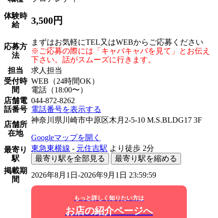
体験時
3,500円
給
まずはお気軽にTEL又はWEBからご応募ください
応募方
※ご応募の際には「キャバキャバを見て」とお伝え
法
下さい。話がスムーズに行きます。
担当
求人担当
受付時
WEB（24時間OK）
間
電話（18:00〜）
店舗電
044-872-8262
話番号
電話番号を表示する
神奈川県川崎市中原区木月2-5-10 M.S.BLDG17 3F
店舗所
在地
Googleマップを開く
東急東横線
-
元住吉駅
より徒歩
2分
最寄り
駅
最寄り駅を全部見る
最寄り駅を縮める
掲載期
2026年8月1日-2026年9月1日 23:59:59
間
もっと詳しく知りたい方は
お店の紹介ページへ