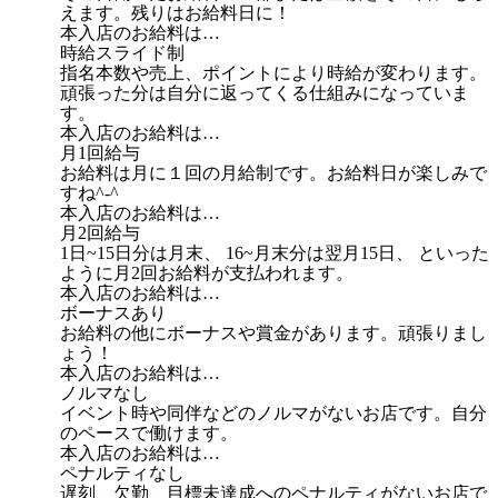
えます。残りはお給料日に！
本入店のお給料は…
時給スライド制
指名本数や売上、ポイントにより時給が変わります。
頑張った分は自分に返ってくる仕組みになっていま
す。
本入店のお給料は…
月1回給与
お給料は月に１回の月給制です。お給料日が楽しみで
すね^-^
本入店のお給料は…
月2回給与
1日~15日分は月末、 16~月末分は翌月15日、 といった
ように月2回お給料が支払われます。
本入店のお給料は…
ボーナスあり
お給料の他にボーナスや賞金があります。頑張りまし
ょう！
本入店のお給料は…
ノルマなし
イベント時や同伴などのノルマがないお店です。自分
のペースで働けます。
本入店のお給料は…
ペナルティなし
遅刻、欠勤、目標未達成へのペナルティがないお店で