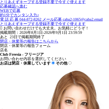
とりあえずキープする
登録不要で今すぐ使えます
応募確認へ進む
WEBで応募
約1分でカンタン入力♪
電
話
応
募
044-872-8262
メール応募
caba2-1065@caba2.email
とりあえずキープする
登録不要で今すぐ使えます
お問い合わせだけでも大丈夫。お気軽にどうぞ！
掲載期間：2026年8月1日-2026年9月1日 23:59:59
あと
23
日で掲載期間終了
閉店・休業等の報告はこちらから
閉店・休業等の報告フォーム
店名
Club Freesia - フリージア
お問い合わせ内容を選択してください
お店は閉店・休業しています
その他