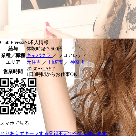
Club Freesiaの求人情報
給与
体験時給
3,500円
業種／職種
キャバクラ
／ フロアレディ
エリア
元住吉
／
川崎市
／
神奈川
20:30〜LAST
営業時間
1日3時間からお仕事OK
スマホで見る
とりあえずキープする
登録不要で今すぐ使えます