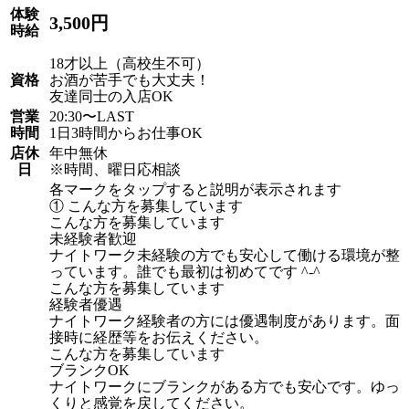
体験
3,500円
時給
18才以上（高校生不可）
資格
お酒が苦手でも大丈夫！
友達同士の入店OK
営業
20:30〜LAST
時間
1日3時間からお仕事OK
店休
年中無休
日
※時間、曜日応相談
各マークをタップすると説明が表示されます
① こんな方を募集しています
こんな方を募集しています
未経験者歓迎
ナイトワーク未経験の方でも安心して働ける環境が整
っています。誰でも最初は初めてです ^-^
こんな方を募集しています
経験者優遇
ナイトワーク経験者の方には優遇制度があります。面
接時に経歴等をお伝えください。
こんな方を募集しています
ブランクOK
ナイトワークにブランクがある方でも安心です。ゆっ
くりと感覚を戻してください。