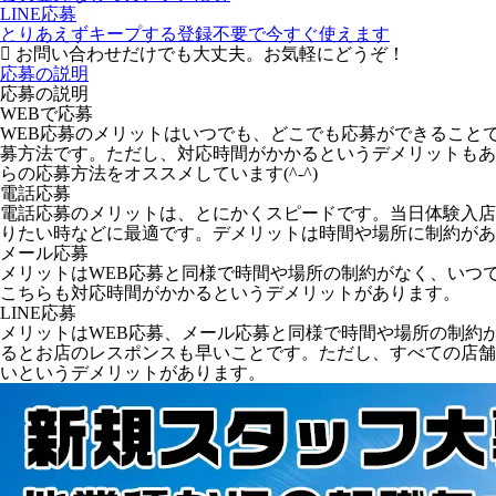
LINE応募
とりあえずキープする
登録不要で今すぐ使えます
お問い合わせだけでも大丈夫。お気軽にどうぞ！
応募の説明
応募の説明
WEBで応募
WEB応募のメリットはいつでも、どこでも応募ができること
募方法です。ただし、対応時間がかかるというデメリットもあ
らの応募方法をオススメしています(^-^)
電話応募
電話応募のメリットは、とにかくスピードです。当日体験入店
りたい時などに最適です。デメリットは時間や場所に制約があ
メール応募
メリットはWEB応募と同様で時間や場所の制約がなく、いつ
こちらも対応時間がかかるというデメリットがあります。
LINE応募
メリットはWEB応募、メール応募と同様で時間や場所の制約
るとお店のレスポンスも早いことです。ただし、すべての店舗が
いというデメリットがあります。