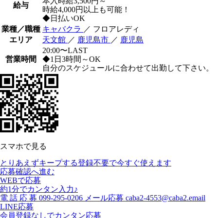
本入時給3,500円～
給与
時給4,000円以上も可能！
◆日払いOK
業種／職種
キャバクラ
／ フロアレディ
エリア
天文館
／
鹿児島市
／
鹿児島
20:00〜LAST
営業時間
◆1日3時間～OK
自分のスケジュールに合わせて出勤して下さい。
スマホで見る
とりあえずキープする
登録不要で今すぐ使えます
応募確認へ進む
WEBで応募
約1分でカンタン入力♪
電
話
応
募
099-295-0206
メール応募
caba2-4553@caba2.email
LINE応募
会員登録なしでカンタン応募