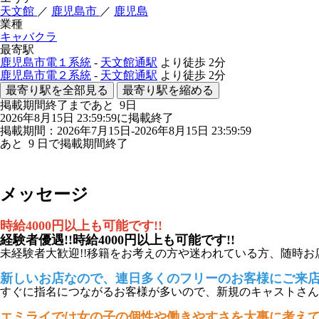
天文館
／
鹿児島市
／
鹿児島
業種
キャバクラ
最寄駅
鹿児島市電１系統
-
天文館通駅
より徒歩
2分
鹿児島市電２系統
-
天文館通駅
より徒歩
2分
最寄り駅を全部見る
最寄り駅を縮める
掲載期間終了まであと
9
日
2026年8月15日 23:59:59に掲載終了
掲載期間：2026年7月15日-2026年8月15日 23:59:59
あと
9
日で掲載期間終了
メッセージ
時給4000円以上も可能です!!
経験者優遇!!時給4000円以上も可能です!!
未経験者大歓迎!!移籍をお考えの方や迷われている方、随時お
新しいお店なので、連日多くのフリーのお客様にご来
すぐに指名につながるお客様が多いので、新規のキャストさん
エミライでは女の子の個性や働きやすさを大事に考え