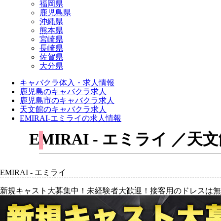
福岡県
鹿児島県
沖縄県
熊本県
宮崎県
長崎県
佐賀県
大分県
キャバクラ体入・求人情報
鹿児島のキャバクラ求人
鹿児島市のキャバクラ求人
天文館のキャバクラ求人
EMIRAI-エミライの求人情報
EMIRAI - エミライ 
EMIRAI - エミライ
新規キャスト大募集中！未経験者大歓迎！接客用のドレスは無