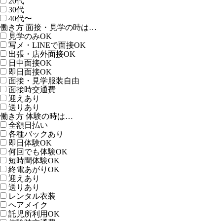
20代
30代
40代〜
働き方 面接・見学の時は…
見学のみOK
写メ・LINEで面接OK
出張・店外面接OK
日中面接OK
即日面接OK
面接・見学服装自由
面接時交通費
迎えあり
送りあり
働き方 体験の時は…
全額日払い
各種バックあり
即日体験OK
何回でも体験OK
短時間体験OK
終電あがりOK
迎えあり
送りあり
レンタル衣装
ヘアメイク
託児所利用OK