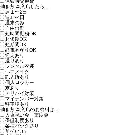
体験時交通費
働き方 本入店したら…
週１〜2日
週3〜4日
週末のみ
自由出勤
短時間勤務OK
超短期OK
短期間OK
終電あがりOK
迎えあり
送りあり
レンタル衣装
ヘアメイク
託児所あり
個人ロッカー
寮あり
アリバイ対策
マイナンバー対策
駐車場あり
働き方 本入店のお給料は…
入店祝い金・支度金
保証制度あり
各種バックあり
前払いOK