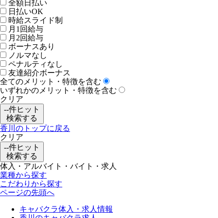
全額日払い
日払いOK
時給スライド制
月1回給与
月2回給与
ボーナスあり
ノルマなし
ペナルティなし
友達紹介ボーナス
全てのメリット・特徴を含む
いずれかのメリット・特徴を含む
クリア
--
件ヒット
検索する
香川のトップに戻る
クリア
--
件ヒット
検索する
体入・アルバイト・バイト・求人
業種から探す
こだわりから探す
ページの先頭へ
キャバクラ体入・求人情報
香川のキャバクラ求人