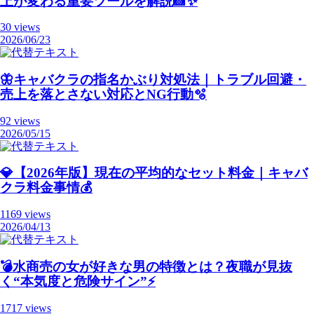
上が変わる重要ツールを解説📸✨
30 views
2026/06/23
🦋キャバクラの指名かぶり対処法｜トラブル回避・
売上を落とさない対応とNG行動🫧
92 views
2026/05/15
💎【2026年版】現在の平均的なセット料金｜キャバ
クラ料金事情💰
1169 views
2026/04/13
💣️水商売の女が好きな男の特徴とは？夜職が見抜
く“本気度と危険サイン”⚡️
1717 views