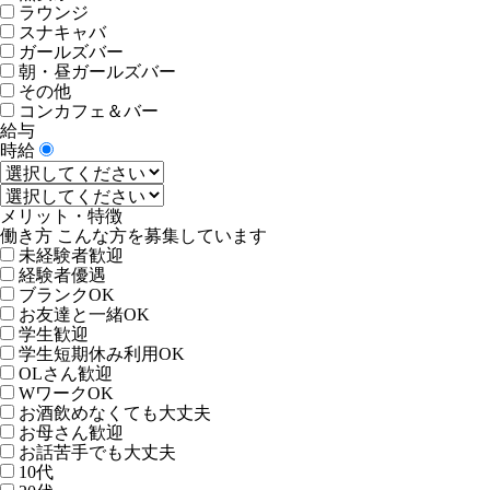
ラウンジ
スナキャバ
ガールズバー
朝・昼ガールズバー
その他
コンカフェ＆バー
給与
時給
メリット・特徴
働き方 こんな方を募集しています
未経験者歓迎
経験者優遇
ブランクOK
お友達と一緒OK
学生歓迎
学生短期休み利用OK
OLさん歓迎
WワークOK
お酒飲めなくても大丈夫
お母さん歓迎
お話苦手でも大丈夫
10代