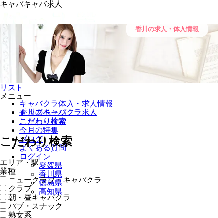
キャバキャバ求人
香川の求人・体入情報
0
キープ
リスト
メニュー
キャバクラ体入・求人情報
香川のキャバクラ求人
トップページ
こだわり検索
こだわり検索
今月の特集
ブログ
こだわり検索
よくある質問
ログイン
エリア・駅
愛媛県
業種
香川県
ニュークラブ・キャバクラ
徳島県
クラブ
高知県
朝・昼キャバクラ
パブ・スナック
熟女系