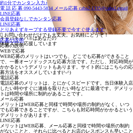
約1分でカンタン入力♪
電
話
応
募
090-5443-5834
メール応募
caba2-1335@caba2.email
LINE応募
会員登録なしでカンタン応募
LINE応募
とりあえずキープする
登録不要で今すぐ使えます
お問い合わせだけでも大丈夫。お気軽にどうぞ！
キャバキャバ
はあなたの
Ⓡ
応募の説明
体験入店を応援しています
応募の説明
WEBで応募
WEB応募のメリットはいつでも、どこでも応募ができること
で、一番オーソドックスな応募方法です。ただし、対応時間が
かかるというデメリットもあります。サイト的にはこちらの応
募方法をオススメしています(^-^)
電話応募
電話応募のメリットは、とにかくスピードです。当日体験入店
したい時やすぐに連絡を取りたい時などに最適です。デメリッ
トは時間や場所に制約があることです。
メール応募
メリットはWEB応募と同様で時間や場所の制約がなく、いつ
でも応募できることですが、こちらも対応時間がかかるという
デメリットがあります。
LINE応募
メリットはWEB応募、メール応募と同様で時間や場所の制約
がないことと、それらに比べるとお店のレスポンスも早いこと