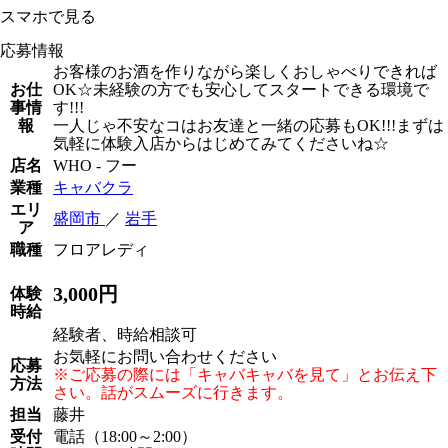
スマホで見る
応募情報
お客様のお酒を作りながら楽しくおしゃべりできれば
お仕
OK☆未経験の方でも安心してスタートできる環境で
事情
す!!!
報
一人じゃ不安なコはお友達と一緒の応募もOK!!!まずは
気軽に体験入店からはじめてみてくださいね☆
店名
WHO - フー
業種
キャバクラ
エリ
盛岡市
／
岩手
ア
職種
フロアレディ
3,000円
体験
時給
経験者、時給相談可
お気軽にお問い合わせください
応募
※ご応募の際には「キャバキャバを見て」とお伝え下
方法
さい。話がスムーズに行きます。
担当
藤井
受付
電話（18:00～2:00）