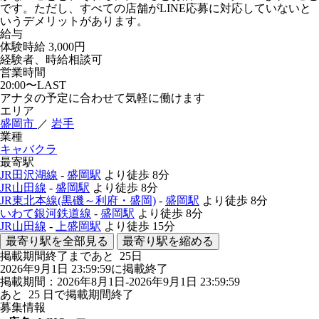
です。ただし、すべての店舗がLINE応募に対応していないと
いうデメリットがあります。
給与
体験時給
3,000円
経験者、時給相談可
営業時間
20:00〜LAST
アナタの予定に合わせて気軽に働けます
エリア
盛岡市
／
岩手
業種
キャバクラ
最寄駅
JR田沢湖線
-
盛岡駅
より徒歩
8分
JR山田線
-
盛岡駅
より徒歩
8分
JR東北本線(黒磯～利府・盛岡)
-
盛岡駅
より徒歩
8分
いわて銀河鉄道線
-
盛岡駅
より徒歩
8分
JR山田線
-
上盛岡駅
より徒歩
15分
最寄り駅を全部見る
最寄り駅を縮める
掲載期間終了まであと
25
日
2026年9月1日 23:59:59に掲載終了
掲載期間：2026年8月1日-2026年9月1日 23:59:59
あと
25
日で掲載期間終了
募集情報