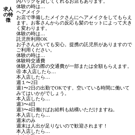
内バッグを貸してくれるお店もあります。
体験の時は…
求人
ヘアメイク
の特
お店で準備したメイクさんにヘアメイクをしてもらえ
徴
ます。お客さんからの反応も髪のセットによって大き
く変わります。
体験の時は…
託児所利用OK
お子さんがいても安心。提携の託児所がありますので
ご利用ください。
体験の時は…
体験時交通費
体験入店の際の交通費が一部または全額もらえます。
④ 本入店したら…
本入店したら…
週１〜2日
週1〜2日の出勤でOKです。空いている時間に働いて
みてはいかがでしょう。
本入店したら…
週3〜4日
週3〜4日働けばお給料も結構いただけますね。
本入店したら…
週末のみ
週末は人出が足りないので歓迎されます！
本入店したら…