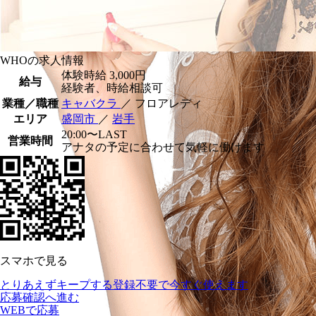
WHOの求人情報
体験時給
3,000円
給与
経験者、時給相談可
業種／職種
キャバクラ
／ フロアレディ
エリア
盛岡市
／
岩手
20:00〜LAST
営業時間
アナタの予定に合わせて気軽に働けます
スマホで見る
とりあえずキープする
登録不要で今すぐ使えます
応募確認へ進む
WEBで応募