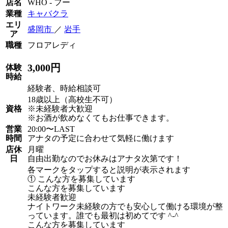
店名
WHO - フー
業種
キャバクラ
エリ
盛岡市
／
岩手
ア
職種
フロアレディ
3,000円
体験
時給
経験者、時給相談可
18歳以上（高校生不可）
資格
※未経験者大歓迎
※お酒が飲めなくてもお仕事できます。
営業
20:00〜LAST
時間
アナタの予定に合わせて気軽に働けます
店休
月曜
日
自由出勤なのでお休みはアナタ次第です！
各マークをタップすると説明が表示されます
① こんな方を募集しています
こんな方を募集しています
未経験者歓迎
ナイトワーク未経験の方でも安心して働ける環境が整
っています。誰でも最初は初めてです ^-^
こんな方を募集しています