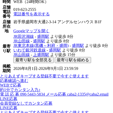
時間
WEB（24時間OK）
店舗
019-623-2555
電話
電話番号を表示する
番号
店舗
岩手県盛岡市大通2-3-14 アンデルセンハウス B1F
所在
地
Googleマップを開く
JR田沢湖線
-
盛岡駅
より徒歩
8分
JR山田線
-
盛岡駅
より徒歩
8分
JR東北本線(黒磯～利府・盛岡)
-
盛岡駅
より徒歩
8分
最寄
いわて銀河鉄道線
-
盛岡駅
より徒歩
8分
り駅
JR山田線
-
上盛岡駅
より徒歩
15分
最寄り駅を全部見る
最寄り駅を縮める
掲載
2026年8月1日-2026年9月1日 23:59:59
期間
とりあえずキープする
登録不要で今すぐ使えます
応募確認へ進む
WEBで応募
約1分でカンタン入力♪
電
話
応
募
090-5443-5834
メール応募
caba2-1335@caba2.email
LINE応募
会員登録なしでカンタン応募
LINE応募
とりあえずキープする
登録不要で今すぐ使えます