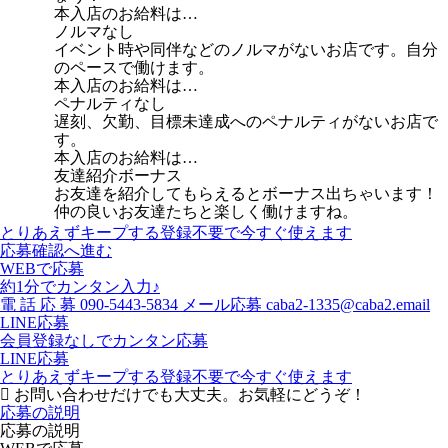
本入店のお給料は…
ノルマなし
イベント時や同伴などのノルマがないお店です。自分
のペースで働けます。
本入店のお給料は…
ペナルティなし
遅刻、欠勤、目標未達成へのペナルティがないお店で
す。
本入店のお給料は…
友達紹介ボーナス
お友達を紹介してもらえるとボーナス出ちゃいます！
仲の良いお友達たちと楽しく働けますね。
とりあえずキープする
登録不要で今すぐ使えます
応募確認へ進む
WEBで応募
約1分でカンタン入力♪
電
話
応
募
090-5443-5834
メール応募
caba2-1335@caba2.email
LINE応募
会員登録なしでカンタン応募
LINE応募
とりあえずキープする
登録不要で今すぐ使えます
お問い合わせだけでも大丈夫。お気軽にどうぞ！
応募の説明
応募の説明