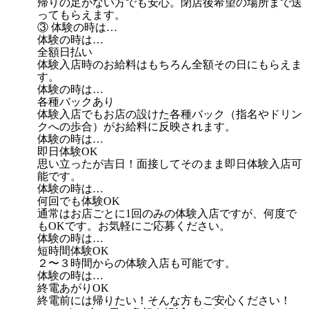
帰りの足がない方でも安心。閉店後希望の場所まで送
ってもらえます。
③ 体験の時は…
体験の時は…
全額日払い
体験入店時のお給料はもちろん全額その日にもらえま
す。
体験の時は…
各種バックあり
体験入店でもお店の設けた各種バック（指名やドリン
クへの歩合）がお給料に反映されます。
体験の時は…
即日体験OK
思い立ったが吉日！面接してそのまま即日体験入店可
能です。
体験の時は…
何回でも体験OK
通常はお店ごとに1回のみの体験入店ですが、何度で
もOKです。お気軽にご応募ください。
体験の時は…
短時間体験OK
２〜３時間からの体験入店も可能です。
体験の時は…
終電あがりOK
終電前には帰りたい！そんな方もご安心ください！