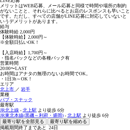
LINE応募
メリットはWEB応募、メール応募と同様で時間や場所の制約
がないことと、それらに比べるとお店のレスポンスも早いこと
です。ただし、すべての店舗がLINE応募に対応していないと
いうデメリットがあります。
給与
体験時給
2,000円
【体験時給】2,000円～
※全額日払いOK！
【入店時給】1,700円～
・指名バックなどの各種バック有
営業時間
20:00〜LAST
お時間はアナタの無理のないお時間でOK。
・1日3h～OK！
エリア
北上市
／
岩手
業種
パブ・スナック
最寄駅
JR北上線
-
北上駅
より徒歩
6分
JR東北本線(黒磯～利府・盛岡)
-
北上駅
より徒歩
6分
最寄り駅を全部見る
最寄り駅を縮める
掲載期間終了まであと
24
日