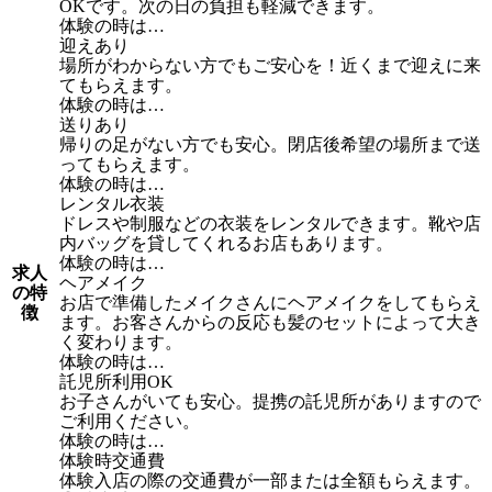
OKです。次の日の負担も軽減できます。
体験の時は…
迎えあり
場所がわからない方でもご安心を！近くまで迎えに来
てもらえます。
体験の時は…
送りあり
帰りの足がない方でも安心。閉店後希望の場所まで送
ってもらえます。
体験の時は…
レンタル衣装
ドレスや制服などの衣装をレンタルできます。靴や店
内バッグを貸してくれるお店もあります。
体験の時は…
求人
ヘアメイク
の特
お店で準備したメイクさんにヘアメイクをしてもらえ
徴
ます。お客さんからの反応も髪のセットによって大き
く変わります。
体験の時は…
託児所利用OK
お子さんがいても安心。提携の託児所がありますので
ご利用ください。
体験の時は…
体験時交通費
体験入店の際の交通費が一部または全額もらえます。