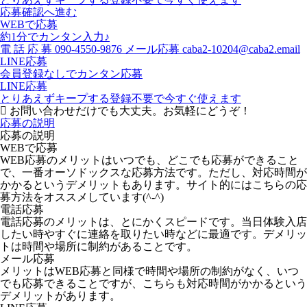
応募確認へ進む
WEBで応募
約1分でカンタン入力♪
電
話
応
募
090-4550-9876
メール応募
caba2-10204@caba2.email
LINE応募
会員登録なしでカンタン応募
LINE応募
とりあえずキープする
登録不要で今すぐ使えます
お問い合わせだけでも大丈夫。お気軽にどうぞ！
応募の説明
応募の説明
WEBで応募
WEB応募のメリットはいつでも、どこでも応募ができること
で、一番オーソドックスな応募方法です。ただし、対応時間が
かかるというデメリットもあります。サイト的にはこちらの応
募方法をオススメしています(^-^)
電話応募
電話応募のメリットは、とにかくスピードです。当日体験入店
したい時やすぐに連絡を取りたい時などに最適です。デメリッ
トは時間や場所に制約があることです。
メール応募
メリットはWEB応募と同様で時間や場所の制約がなく、いつ
でも応募できることですが、こちらも対応時間がかかるという
デメリットがあります。