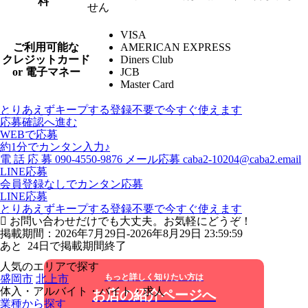
料
せん
VISA
ご利用可能な
AMERICAN EXPRESS
クレジットカード
Diners Club
or 電子マネー
JCB
Master Card
とりあえずキープする
登録不要で今すぐ使えます
応募確認へ進む
WEBで応募
約1分でカンタン入力♪
電
話
応
募
090-4550-9876
メール応募
caba2-10204@caba2.email
LINE応募
会員登録なしでカンタン応募
LINE応募
とりあえずキープする
登録不要で今すぐ使えます
お問い合わせだけでも大丈夫。お気軽にどうぞ！
掲載期間：2026年7月29日-2026年8月29日 23:59:59
あと
24
日で掲載期間終了
人気のエリアで探す
もっと詳しく知りたい方は
盛岡市
北上市
体入・アルバイト・バイト・求人
お店の紹介ページへ
業種から探す