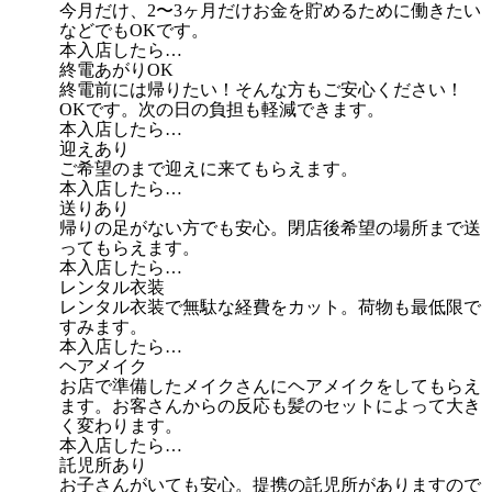
今月だけ、2〜3ヶ月だけお金を貯めるために働きたい
などでもOKです。
本入店したら…
終電あがりOK
終電前には帰りたい！そんな方もご安心ください！
OKです。次の日の負担も軽減できます。
本入店したら…
迎えあり
ご希望のまで迎えに来てもらえます。
本入店したら…
送りあり
帰りの足がない方でも安心。閉店後希望の場所まで送
ってもらえます。
本入店したら…
レンタル衣装
レンタル衣装で無駄な経費をカット。荷物も最低限で
すみます。
本入店したら…
ヘアメイク
お店で準備したメイクさんにヘアメイクをしてもらえ
ます。お客さんからの反応も髪のセットによって大き
く変わります。
本入店したら…
託児所あり
お子さんがいても安心。提携の託児所がありますので