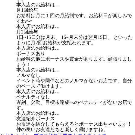
本入店のお給料は…
月1回給与
お給料は月に１回の月給制です。お給料日が楽しみで
すね^-^
本入店のお給料は…
月2回給与
1日~15日分は月末、 16~月末分は翌月15日、 といった
ように月2回お給料が支払われます。
本入店のお給料は…
ボーナスあり
お給料の他にボーナスや賞金があります。頑張りまし
ょう！
本入店のお給料は…
ノルマなし
イベント時や同伴などのノルマがないお店です。自分
のペースで働けます。
本入店のお給料は…
ペナルティなし
遅刻、欠勤、目標未達成へのペナルティがないお店で
す。
本入店のお給料は…
友達紹介ボーナス
お友達を紹介してもらえるとボーナス出ちゃいます！
仲の良いお友達たちと楽しく働けますね。