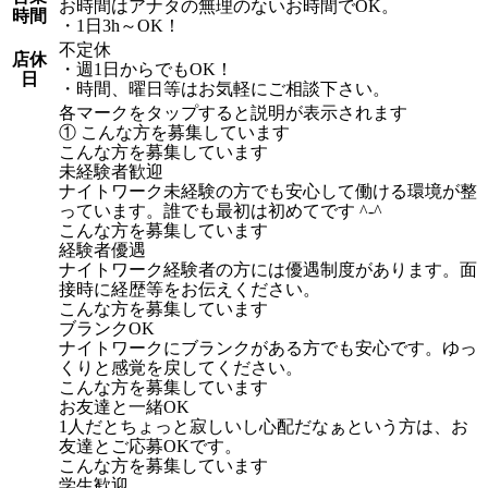
お時間はアナタの無理のないお時間でOK。
時間
・1日3h～OK！
不定休
店休
・週1日からでもOK！
日
・時間、曜日等はお気軽にご相談下さい。
各マークをタップすると説明が表示されます
① こんな方を募集しています
こんな方を募集しています
未経験者歓迎
ナイトワーク未経験の方でも安心して働ける環境が整
っています。誰でも最初は初めてです ^-^
こんな方を募集しています
経験者優遇
ナイトワーク経験者の方には優遇制度があります。面
接時に経歴等をお伝えください。
こんな方を募集しています
ブランクOK
ナイトワークにブランクがある方でも安心です。ゆっ
くりと感覚を戻してください。
こんな方を募集しています
お友達と一緒OK
1人だとちょっと寂しいし心配だなぁという方は、お
友達とご応募OKです。
こんな方を募集しています
学生歓迎