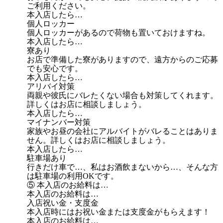
ご利用ください。
本入店したら…
個人ロッカー
個人ロッカーがあるので荷物も置いておけますね。
本入店したら…
寮あり
お店で準備した寮がありますので、遠方からのご応募
でも安心です。
本入店したら…
アリバイ対策
両親や彼氏にバレたくない場合も対策してくれます。
詳しくはお店に相談しましょう。
本入店したら…
マイナンバー対策
家族やお昼の会社にアルバイトがバレることはありま
せん。詳しくはお店に相談しましょう。
本入店したら…
駐車場あり
行きだけ車で…、私はお酒飲まないから…、そんな方
は駐車場の利用OKです。
⑤ 本入店のお給料は…
本入店のお給料は…
入店祝い金・支度金
本入店時にはお祝い金または支度金がもらえます！
本入店のお給料は…