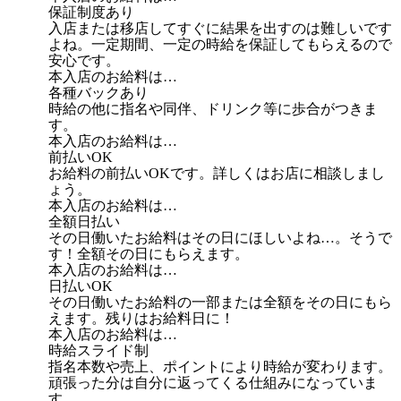
保証制度あり
入店または移店してすぐに結果を出すのは難しいです
よね。一定期間、一定の時給を保証してもらえるので
安心です。
本入店のお給料は…
各種バックあり
時給の他に指名や同伴、ドリンク等に歩合がつきま
す。
本入店のお給料は…
前払いOK
お給料の前払いOKです。詳しくはお店に相談しまし
ょう。
本入店のお給料は…
全額日払い
その日働いたお給料はその日にほしいよね…。そうで
す！全額その日にもらえます。
本入店のお給料は…
日払いOK
その日働いたお給料の一部または全額をその日にもら
えます。残りはお給料日に！
本入店のお給料は…
時給スライド制
指名本数や売上、ポイントにより時給が変わります。
頑張った分は自分に返ってくる仕組みになっていま
す。