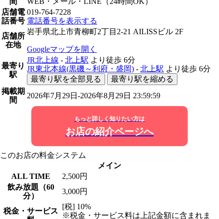
間
WEB・メール・LINE（24時間OK）
店舗電
019-764-7228
話番号
電話番号を表示する
岩手県北上市青柳町2丁目2-21 AILISSビル 2F
店舗所
在地
Googleマップを開く
JR北上線
-
北上駅
より徒歩
6分
最寄り
JR東北本線(黒磯～利府・盛岡)
-
北上駅
より徒歩
6分
駅
最寄り駅を全部見る
最寄り駅を縮める
掲載期
2026年7月29日-2026年8月29日 23:59:59
間
もっと詳しく知りたい方は
お店の紹介ページへ
このお店の料金システム
メイン
ALL TIME
2,500円
飲み放題（60
3,000円
分）
[税] 10%
税金・サービス
※税金・サービス料は上記金額に含まれま