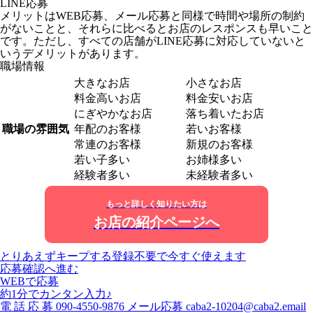
LINE応募
メリットはWEB応募、メール応募と同様で時間や場所の制約
がないことと、それらに比べるとお店のレスポンスも早いこと
です。ただし、すべての店舗がLINE応募に対応していないと
いうデメリットがあります。
職場情報
大きなお店
小さなお店
料金高いお店
料金安いお店
にぎやかなお店
落ち着いたお店
職場の雰囲気
年配のお客様
若いお客様
常連のお客様
新規のお客様
若い子多い
お姉様多い
経験者多い
未経験者多い
もっと詳しく知りたい方は
お店の紹介ページへ
とりあえずキープする
登録不要で今すぐ使えます
応募確認へ進む
WEBで応募
約1分でカンタン入力♪
電
話
応
募
090-4550-9876
メール応募
caba2-10204@caba2.email