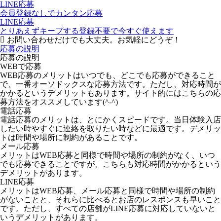
LINE応募
会員登録なしでカンタン応募
LINE応募
とりあえずキープする
登録不要で今すぐ使えます
お問い合わせだけでも大丈夫。お気軽にどうぞ！
応募の説明
応募の説明
WEBで応募
WEB応募のメリットはいつでも、どこでも応募ができること
で、一番オーソドックスな応募方法です。ただし、対応時間が
かかるというデメリットもあります。サイト的にはこちらの応
募方法をオススメしています(^-^)
電話応募
電話応募のメリットは、とにかくスピードです。当日体験入店
したい時やすぐに連絡を取りたい時などに最適です。デメリッ
トは時間や場所に制約があることです。
メール応募
メリットはWEB応募と同様で時間や場所の制約がなく、いつ
でも応募できることですが、こちらも対応時間がかかるという
デメリットがあります。
LINE応募
メリットはWEB応募、メール応募と同様で時間や場所の制約
がないことと、それらに比べるとお店のレスポンスも早いこと
です。ただし、すべての店舗がLINE応募に対応していないと
いうデメリットがあります。