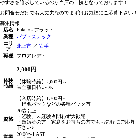
やすさを追求しているのが当店の自慢となっております！
お問合せだけでも大丈夫なのでまずはお気軽にご応募下さい！
募集情報
店名
Fulatto - フラット
業種
パブ・スナック
エリ
北上市
／
岩手
ア
職種
フロアレディ
2,000円
体験
【体験時給】2,000円～
時給
※全額日払いOK！
【入店時給】1,700円～
・指名バックなどの各種バック有
20歳以上
・経験、未経験者問わず大歓迎！
資格
・既婚者の方、家庭をお持ちの方でもお気軽にご応募
下さい♪
20:00〜LAST
営業