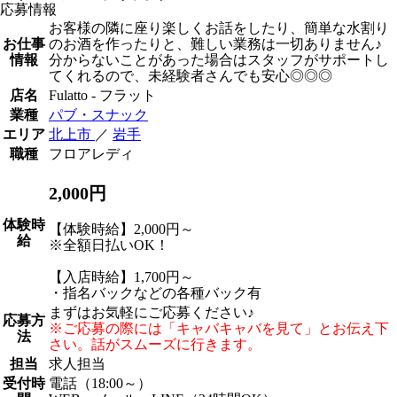
応募情報
お客様の隣に座り楽しくお話をしたり、簡単な水割り
お仕事
のお酒を作ったりと、難しい業務は一切ありません♪
情報
分からないことがあった場合はスタッフがサポートし
てくれるので、未経験者さんでも安心◎◎◎
店名
Fulatto - フラット
業種
パブ・スナック
エリア
北上市
／
岩手
職種
フロアレディ
2,000円
体験時
【体験時給】2,000円～
給
※全額日払いOK！
【入店時給】1,700円～
・指名バックなどの各種バック有
まずはお気軽にご応募ください♪
応募方
※ご応募の際には「キャバキャバを見て」とお伝え下
法
さい。話がスムーズに行きます。
担当
求人担当
受付時
電話（18:00～）