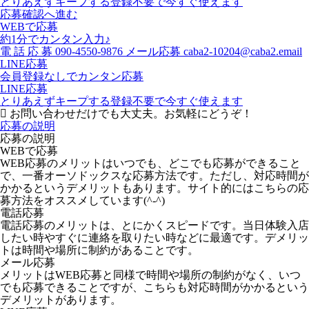
とりあえずキープする
登録不要で今すぐ使えます
応募確認へ進む
WEBで応募
約1分でカンタン入力♪
電
話
応
募
090-4550-9876
メール応募
caba2-10204@caba2.email
LINE応募
会員登録なしでカンタン応募
LINE応募
とりあえずキープする
登録不要で今すぐ使えます
お問い合わせだけでも大丈夫。お気軽にどうぞ！
応募の説明
応募の説明
WEBで応募
WEB応募のメリットはいつでも、どこでも応募ができること
で、一番オーソドックスな応募方法です。ただし、対応時間が
かかるというデメリットもあります。サイト的にはこちらの応
募方法をオススメしています(^-^)
電話応募
電話応募のメリットは、とにかくスピードです。当日体験入店
したい時やすぐに連絡を取りたい時などに最適です。デメリッ
トは時間や場所に制約があることです。
メール応募
メリットはWEB応募と同様で時間や場所の制約がなく、いつ
でも応募できることですが、こちらも対応時間がかかるという
デメリットがあります。