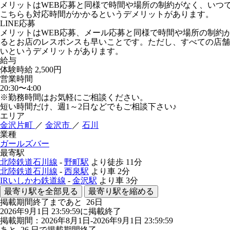
メリットはWEB応募と同様で時間や場所の制約がなく、いつ
こちらも対応時間がかかるというデメリットがあります。
LINE応募
メリットはWEB応募、メール応募と同様で時間や場所の制約
るとお店のレスポンスも早いことです。ただし、すべての店舗が
いというデメリットがあります。
給与
体験時給
2,500円
営業時間
20:30〜4:00
※勤務時間はお気軽にご相談ください。
短い時間だけ、週1～2日などでもご相談下さい♪
エリア
金沢片町
／
金沢市
／
石川
業種
ガールズバー
最寄駅
北陸鉄道石川線
-
野町駅
より徒歩
11分
北陸鉄道石川線
-
西泉駅
より車
2分
IRいしかわ鉄道線
-
金沢駅
より車
3分
最寄り駅を全部見る
最寄り駅を縮める
掲載期間終了まであと
26
日
2026年9月1日 23:59:59に掲載終了
掲載期間：2026年8月1日-2026年9月1日 23:59:59
あと
26
日で掲載期間終了