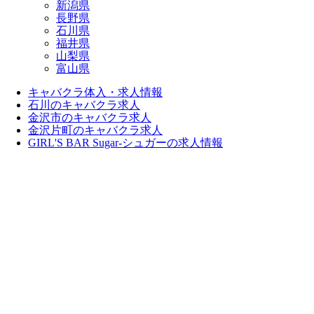
新潟県
長野県
石川県
福井県
山梨県
富山県
キャバクラ体入・求人情報
石川のキャバクラ求人
金沢市のキャバクラ求人
金沢片町のキャバクラ求人
GIRL'S BAR Sugar-シュガーの求人情報