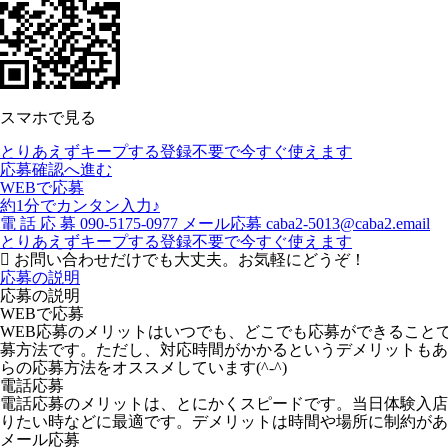
スマホで見る
とりあえずキープする
登録不要で今すぐ使えます
応募確認へ進む
WEBで応募
約1分でカンタン入力♪
電
話
応
募
090-5175-0977
メール応募
caba2-5013@caba2.email
とりあえずキープする
登録不要で今すぐ使えます
お問い合わせだけでも大丈夫。お気軽にどうぞ！
応募の説明
応募の説明
WEBで応募
WEB応募のメリットはいつでも、どこでも応募ができること
募方法です。ただし、対応時間がかかるというデメリットもあ
らの応募方法をオススメしています(^-^)
電話応募
電話応募のメリットは、とにかくスピードです。当日体験入店
りたい時などに最適です。デメリットは時間や場所に制約があ
メール応募