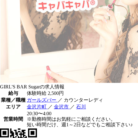
GIRL'S BAR Sugarの求人情報
給与
体験時給
2,500円
業種／職種
ガールズバー
／ カウンターレディ
エリア
金沢片町
／
金沢市
／
石川
20:30〜4:00
営業時間
※勤務時間はお気軽にご相談ください。
短い時間だけ、週1～2日などでもご相談下さい♪