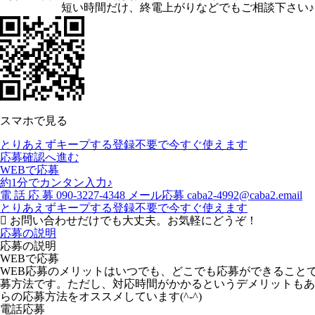
短い時間だけ、終電上がりなどでもご相談下さい♪
スマホで見る
とりあえずキープする
登録不要で今すぐ使えます
応募確認へ進む
WEBで応募
約1分でカンタン入力♪
電
話
応
募
090-3227-4348
メール応募
caba2-4992@caba2.email
とりあえずキープする
登録不要で今すぐ使えます
お問い合わせだけでも大丈夫。お気軽にどうぞ！
応募の説明
応募の説明
WEBで応募
WEB応募のメリットはいつでも、どこでも応募ができること
募方法です。ただし、対応時間がかかるというデメリットもあ
らの応募方法をオススメしています(^-^)
電話応募