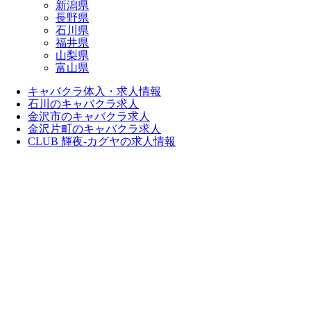
新潟県
長野県
石川県
福井県
山梨県
富山県
キャバクラ体入・求人情報
石川のキャバクラ求人
金沢市のキャバクラ求人
金沢片町のキャバクラ求人
CLUB 輝夜-カグヤの求人情報