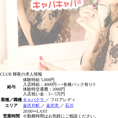
CLUB 輝夜の求人情報
体験時給
5,000円
入店時給：4000円～+各種バック有り!!
給与
体験時交通費：2000円
入店祝い金：3～5万円
業種／職種
キャバクラ
／ フロアレディ
エリア
金沢片町
／
金沢市
／
石川
20:00〜LAST
営業時間
※勤務時間はお気軽にご相談ください。