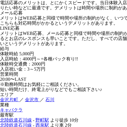
電話応募のメリットは、とにかくスピードです。当日体験入店
りたい時などに最適です。デメリットは時間や場所に制約があ
メール応募
メリットはWEB応募と同様で時間や場所の制約がなく、いつ
こちらも対応時間がかかるというデメリットがあります。
LINE応募
メリットはWEB応募、メール応募と同様で時間や場所の制約
るとお店のレスポンスも早いことです。ただし、すべての店舗が
いというデメリットがあります。
給与
体験時給
5,000円
入店時給：4000円～+各種バック有り!!
体験時交通費：2000円
入店祝い金：3～5万円
営業時間
20:00〜LAST
※勤務時間はお気軽にご相談ください。
短い時間だけ、終電上がりなどでもご相談下さい♪
エリア
金沢片町
／
金沢市
／
石川
業種
キャバクラ
最寄駅
北陸鉄道石川線
-
野町駅
より徒歩
10分
北陸鉄道石川線
-
西泉駅
より車
2分