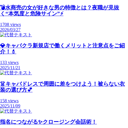
💣️水商売の女が好きな男の特徴とは？夜職が見抜
く“本気度と危険サイン”⚡️
1708 views
2026/03/27
💎キャバクラ新規店で働くメリットと注意点をご紹
介！💄
133 views
2025/11/21
👗キャバドレスで周囲に差をつけよう！被らない衣
装の選び方💕
158 views
2025/11/09
指名につながる✨クロージング会話術！