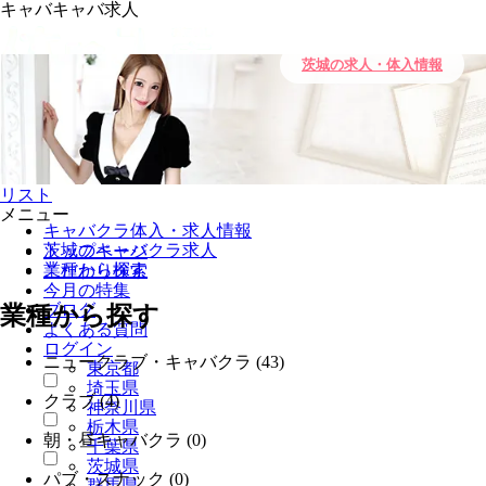
キャバキャバ求人
茨城の求人・体入情報
0
キープ
リスト
メニュー
キャバクラ体入・求人情報
茨城のキャバクラ求人
トップページ
業種から探す
こだわり検索
今月の特集
ブログ
業種から探す
よくある質問
ログイン
ニュークラブ・キャバクラ
(43)
東京都
埼玉県
クラブ
(4)
神奈川県
栃木県
朝・昼キャバクラ
(0)
千葉県
茨城県
パブ・スナック
(0)
群馬県