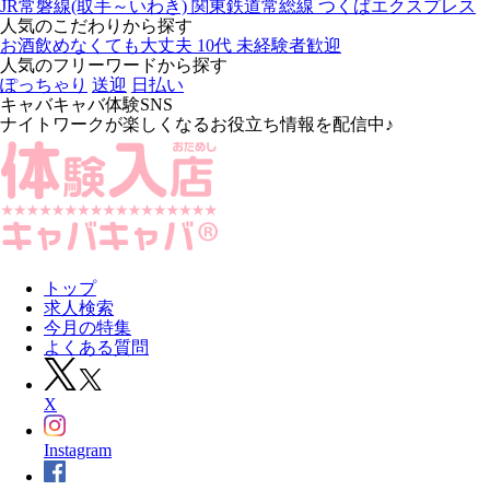
JR常磐線(取手～いわき)
関東鉄道常総線
つくばエクスプレス
人気のこだわりから探す
お酒飲めなくても大丈夫
10代
未経験者歓迎
人気のフリーワードから探す
ぽっちゃり
送迎
日払い
キャバキャバ体験SNS
ナイトワークが楽しくなるお役立ち情報を配信中♪
トップ
求人検索
今月の特集
よくある質問
X
Instagram