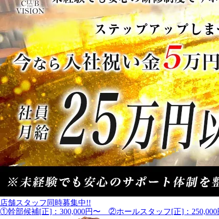
店舗スタッフ同時募集中!!
①幹部候補[正]：300,000円〜 ②ホールスタッフ[正]：250,00