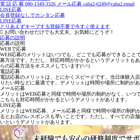
電
話
応
募
080-1349-3326
メール応募
caba2-6249@caba2.email
LINE応募
会員登録なしでカンタン応募
LINE応募
とりあえずキープする
登録不要で今すぐ使えます
お問い合わせだけでも大丈夫。お気軽にどうぞ！
応募の説明
応募の説明
WEBで応募
WEB応募のメリットはいつでも、どこでも応募ができること
募方法です。ただし、対応時間がかかるというデメリットもあ
らの応募方法をオススメしています(^-^)
電話応募
電話応募のメリットは、とにかくスピードです。当日体験入店
りたい時などに最適です。デメリットは時間や場所に制約があ
メール応募
メリットはWEB応募と同様で時間や場所の制約がなく、いつ
こちらも対応時間がかかるというデメリットがあります。
LINE応募
メリットはWEB応募、メール応募と同様で時間や場所の制約
るとお店のレスポンスも早いことです。ただし、すべての店舗が
いというデメリットがあります。