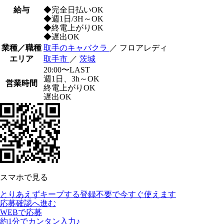
給与
◆完全日払いOK
◆週1日/3H～OK
◆終電上がりOK
◆遅出OK
業種／職種
取手のキャバクラ
／ フロアレディ
エリア
取手市
／
茨城
20:00〜LAST
週1日、3h～OK
営業時間
終電上がりOK
遅出OK
スマホで見る
とりあえずキープする
登録不要で今すぐ使えます
応募確認へ進む
WEBで応募
約1分でカンタン入力♪