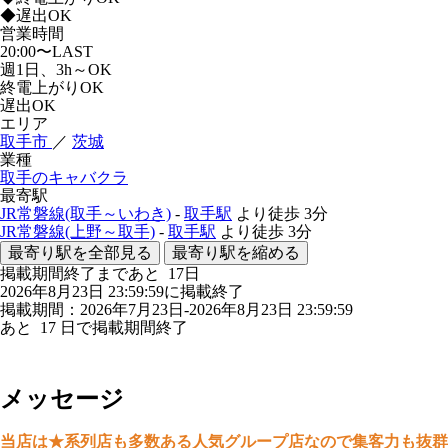
◆遅出OK
営業時間
20:00〜LAST
週1日、3h～OK
終電上がりOK
遅出OK
エリア
取手市
／
茨城
業種
取手のキャバクラ
最寄駅
JR常磐線(取手～いわき)
-
取手駅
より徒歩
3分
JR常磐線(上野～取手)
-
取手駅
より徒歩
3分
最寄り駅を全部見る
最寄り駅を縮める
掲載期間終了まであと
17
日
2026年8月23日 23:59:59に掲載終了
掲載期間：2026年7月23日-2026年8月23日 23:59:59
あと
17
日で掲載期間終了
メッセージ
当店は★
系列店も多数ある人気グループ店なので集客力も抜群