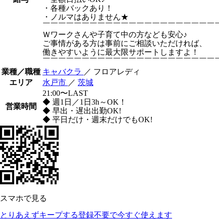
・各種バックあり！
・ノルマはありません★
￣￣￣￣￣￣￣￣￣￣￣￣￣￣￣￣￣￣￣￣￣￣
Ｗワークさんや子育て中の方なども安心♪
ご事情がある方は事前にご相談いただければ、
働きやすいように最大限サポートしますよ！
￣￣￣￣￣￣￣￣￣￣￣￣￣￣￣￣￣￣￣￣￣￣
業種／職種
キャバクラ
／ フロアレディ
エリア
水戸市
／
茨城
21:00〜LAST
◆ 週1日／1日3h～OK！
営業時間
◆ 早出・遅出出勤OK!
◆ 平日だけ・週末だけでもOK!
スマホで見る
とりあえずキープする
登録不要で今すぐ使えます