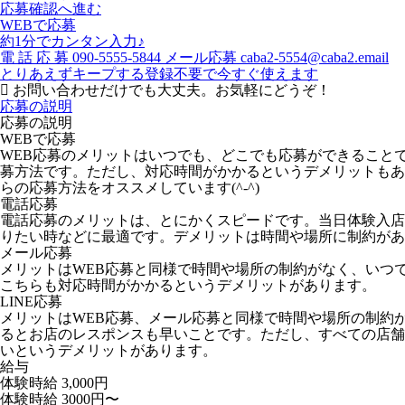
応募確認へ進む
WEBで応募
約1分でカンタン入力♪
電
話
応
募
090-5555-5844
メール応募
caba2-5554@caba2.email
とりあえずキープする
登録不要で今すぐ使えます
お問い合わせだけでも大丈夫。お気軽にどうぞ！
応募の説明
応募の説明
WEBで応募
WEB応募のメリットはいつでも、どこでも応募ができること
募方法です。ただし、対応時間がかかるというデメリットもあ
らの応募方法をオススメしています(^-^)
電話応募
電話応募のメリットは、とにかくスピードです。当日体験入店
りたい時などに最適です。デメリットは時間や場所に制約があ
メール応募
メリットはWEB応募と同様で時間や場所の制約がなく、いつ
こちらも対応時間がかかるというデメリットがあります。
LINE応募
メリットはWEB応募、メール応募と同様で時間や場所の制約
るとお店のレスポンスも早いことです。ただし、すべての店舗が
いというデメリットがあります。
給与
体験時給
3,000円
体験時給 3000円〜