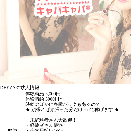
DEEZAの求人情報
体験時給
3,000円
体験時給 3000円〜
時給のほかに各種バックもあるので、
★ 頑張れば頑張った分だけ＋αで稼げます ★
￣￣￣￣￣￣￣￣￣￣￣￣￣￣￣￣￣￣￣￣￣￣
・未経験者さん大歓迎！
・経験者さん優遇！
給与
・全額日払いOK♪