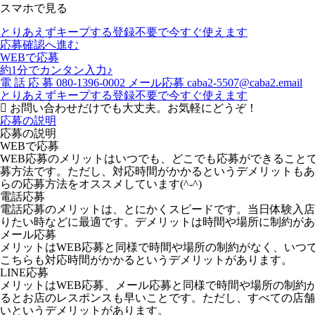
スマホで見る
とりあえずキープする
登録不要で今すぐ使えます
応募確認へ進む
WEBで応募
約1分でカンタン入力♪
電
話
応
募
080-1396-0002
メール応募
caba2-5507@caba2.email
とりあえずキープする
登録不要で今すぐ使えます
お問い合わせだけでも大丈夫。お気軽にどうぞ！
応募の説明
応募の説明
WEBで応募
WEB応募のメリットはいつでも、どこでも応募ができること
募方法です。ただし、対応時間がかかるというデメリットもあ
らの応募方法をオススメしています(^-^)
電話応募
電話応募のメリットは、とにかくスピードです。当日体験入店
りたい時などに最適です。デメリットは時間や場所に制約があ
メール応募
メリットはWEB応募と同様で時間や場所の制約がなく、いつ
こちらも対応時間がかかるというデメリットがあります。
LINE応募
メリットはWEB応募、メール応募と同様で時間や場所の制約
るとお店のレスポンスも早いことです。ただし、すべての店舗が
いというデメリットがあります。