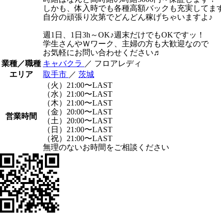
しかも、体入時でも各種高額バックも充実してま
自分の頑張り次第でどんどん稼げちゃいますよ♪
週1日、1日3h～OK♪週末だけでもOKですッ！
学生さんやＷワーク、主婦の方も大歓迎なので
お気軽にお問い合わせください♬
業種／職種
キャバクラ
／ フロアレディ
エリア
取手市
／
茨城
（火）21:00〜LAST
（水）21:00〜LAST
（木）21:00〜LAST
（金）20:00〜LAST
営業時間
（土）20:00〜LAST
（日）21:00〜LAST
（祝）21:00〜LAST
無理のないお時間をご相談ください