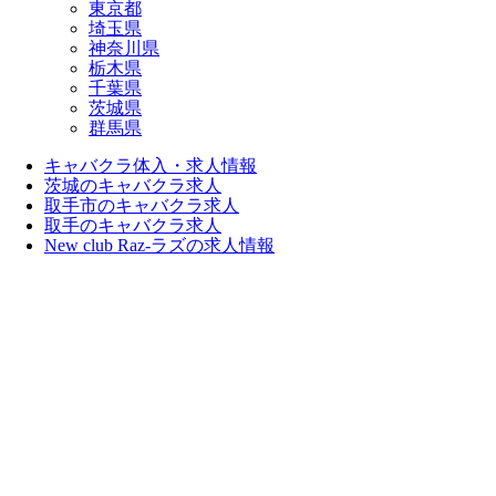
東京都
埼玉県
神奈川県
栃木県
千葉県
茨城県
群馬県
キャバクラ体入・求人情報
茨城のキャバクラ求人
取手市のキャバクラ求人
取手のキャバクラ求人
New club Raz-ラズの求人情報