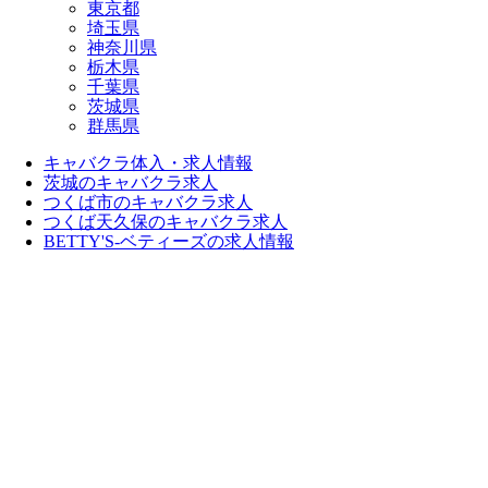
東京都
埼玉県
神奈川県
栃木県
千葉県
茨城県
群馬県
キャバクラ体入・求人情報
茨城のキャバクラ求人
つくば市のキャバクラ求人
つくば天久保のキャバクラ求人
BETTY'S-ベティーズの求人情報