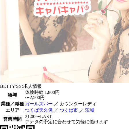
BETTY'Sの求人情報
体験時給
1,800円
給与
〜2,500円
業種／職種
ガールズバー
／ カウンターレディ
エリア
つくば天久保
／
つくば市
／
茨城
21:00〜LAST
営業時間
アナタの予定に合わせて気軽に働けます