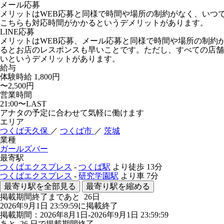
メール応募
メリットはWEB応募と同様で時間や場所の制約がなく、いつ
こちらも対応時間がかかるというデメリットがあります。
LINE応募
メリットはWEB応募、メール応募と同様で時間や場所の制約
るとお店のレスポンスも早いことです。ただし、すべての店舗が
いというデメリットがあります。
給与
体験時給
1,800円
〜2,500円
営業時間
21:00〜LAST
アナタの予定に合わせて気軽に働けます
エリア
つくば天久保
／
つくば市
／
茨城
業種
ガールズバー
最寄駅
つくばエクスプレス
-
つくば駅
より徒歩
13分
つくばエクスプレス
-
研究学園駅
より車
7分
最寄り駅を全部見る
最寄り駅を縮める
掲載期間終了まであと
26
日
2026年9月1日 23:59:59に掲載終了
掲載期間：2026年8月1日-2026年9月1日 23:59:59
あと
26
日で掲載期間終了