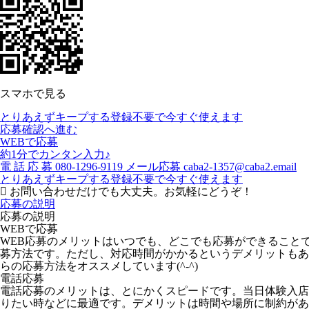
スマホで見る
とりあえずキープする
登録不要で今すぐ使えます
応募確認へ進む
WEBで応募
約1分でカンタン入力♪
電
話
応
募
080-1296-9119
メール応募
caba2-1357@caba2.email
とりあえずキープする
登録不要で今すぐ使えます
お問い合わせだけでも大丈夫。お気軽にどうぞ！
応募の説明
応募の説明
WEBで応募
WEB応募のメリットはいつでも、どこでも応募ができること
募方法です。ただし、対応時間がかかるというデメリットもあ
らの応募方法をオススメしています(^-^)
電話応募
電話応募のメリットは、とにかくスピードです。当日体験入店
りたい時などに最適です。デメリットは時間や場所に制約があ