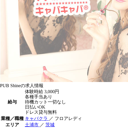
PUB Shineの求人情報
体験時給
3,000円
各種手当あり
給与
待機カット一切なし
日払いOK
ドレス貸与無料
業種／職種
キャバクラ
／ フロアレディ
エリア
土浦市
／
茨城