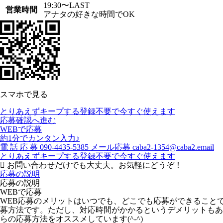
19:30〜LAST
営業時間
アナタの好きな時間でOK
スマホで見る
とりあえずキープする
登録不要で今すぐ使えます
応募確認へ進む
WEBで応募
約1分でカンタン入力♪
電
話
応
募
090-4435-5385
メール応募
caba2-1354@caba2.email
とりあえずキープする
登録不要で今すぐ使えます
お問い合わせだけでも大丈夫。お気軽にどうぞ！
応募の説明
応募の説明
WEBで応募
WEB応募のメリットはいつでも、どこでも応募ができること
募方法です。ただし、対応時間がかかるというデメリットもあ
らの応募方法をオススメしています(^-^)