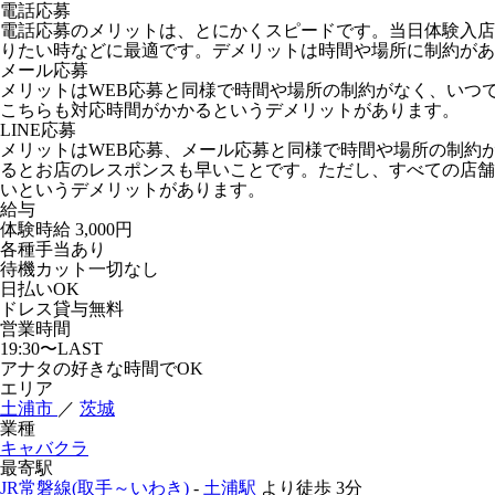
電話応募
電話応募のメリットは、とにかくスピードです。当日体験入店
りたい時などに最適です。デメリットは時間や場所に制約があ
メール応募
メリットはWEB応募と同様で時間や場所の制約がなく、いつ
こちらも対応時間がかかるというデメリットがあります。
LINE応募
メリットはWEB応募、メール応募と同様で時間や場所の制約
るとお店のレスポンスも早いことです。ただし、すべての店舗が
いというデメリットがあります。
給与
体験時給
3,000円
各種手当あり
待機カット一切なし
日払いOK
ドレス貸与無料
営業時間
19:30〜LAST
アナタの好きな時間でOK
エリア
土浦市
／
茨城
業種
キャバクラ
最寄駅
JR常磐線(取手～いわき)
-
土浦駅
より徒歩
3分